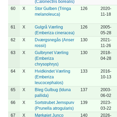
(Calonectris borealis)
60
X
Stor Gulben (Tringa
126
2020-
melanoleuca)
11-18
61
X
Gulgrå Værling
126
2005-
(Emberiza cineracea)
05-28
62
X
Dværgsnegås (Anser
130
2021-
rossii)
11-26
63
X
Gulbrynet Værling
130
2018-
(Emberiza
04-28
chrysophrys)
64
X
Hvidkindet Værling
133
2016-
(Emberiza
10-13
leucocephalos)
65
X
Bleg Gulbug (Iduna
137
2003-
pallida)
06-02
66
X
Sortstrubet Jernspurv
139
2023-
(Prunella atrogularis)
03-22
67
X
Mørkøjet Junco
140
2026-