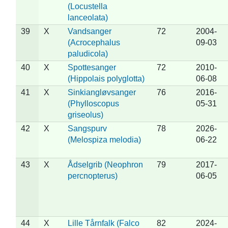
(Locustella
lanceolata)
39
X
Vandsanger
72
2004-
(Acrocephalus
09-03
paludicola)
40
X
Spottesanger
72
2010-
(Hippolais polyglotta)
06-08
41
X
Sinkiangløvsanger
76
2016-
(Phylloscopus
05-31
griseolus)
42
X
Sangspurv
78
2026-
(Melospiza melodia)
06-22
43
X
Ådselgrib (Neophron
79
2017-
percnopterus)
06-05
44
X
Lille Tårnfalk (Falco
82
2024-