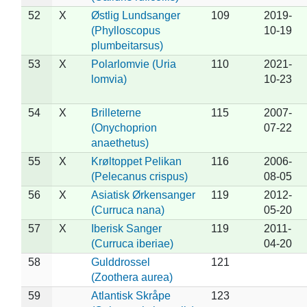
52
X
Østlig Lundsanger
109
2019-
(Phylloscopus
10-19
plumbeitarsus)
53
X
Polarlomvie (Uria
110
2021-
lomvia)
10-23
54
X
Brilleterne
115
2007-
(Onychoprion
07-22
anaethetus)
55
X
Krøltoppet Pelikan
116
2006-
(Pelecanus crispus)
08-05
56
X
Asiatisk Ørkensanger
119
2012-
(Curruca nana)
05-20
57
X
Iberisk Sanger
119
2011-
(Curruca iberiae)
04-20
58
Gulddrossel
121
(Zoothera aurea)
59
Atlantisk Skråpe
123