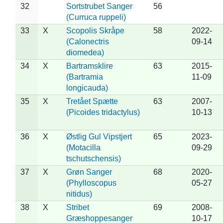
32
Sortstrubet Sanger
56
(Curruca ruppeli)
33
X
Scopolis Skråpe
58
2022-
(Calonectris
09-14
diomedea)
34
X
Bartramsklire
63
2015-
(Bartramia
11-09
longicauda)
35
X
Tretået Spætte
63
2007-
(Picoides tridactylus)
10-13
36
X
Østlig Gul Vipstjert
65
2023-
(Motacilla
09-29
tschutschensis)
37
X
Grøn Sanger
68
2020-
(Phylloscopus
05-27
nitidus)
38
X
Stribet
69
2008-
Græshoppesanger
10-17