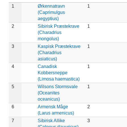
1
Ørkennatravn
1
(Caprimulgus
aegyptius)
2
Sibirisk Præstekrave
1
(Charadrius
mongolus)
3
Kaspisk Præstekrave
1
(Charadrius
asiaticus)
4
Canadisk
1
Kobbersneppe
(Limosa haemastica)
5
Wilsons Stormsvale
1
(Oceanites
oceanicus)
6
Armensk Måge
2
(Larus armenicus)
7
Sibirisk Allike
3
(Coloeus dauuricus)