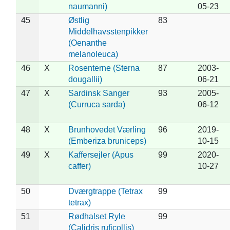
naumanni)
05-23
45
Østlig
83
Middelhavsstenpikker
(Oenanthe
melanoleuca)
46
X
Rosenterne (Sterna
87
2003-
dougallii)
06-21
47
X
Sardinsk Sanger
93
2005-
(Curruca sarda)
06-12
48
X
Brunhovedet Værling
96
2019-
(Emberiza bruniceps)
10-15
49
X
Kaffersejler (Apus
99
2020-
caffer)
10-27
50
Dværgtrappe (Tetrax
99
tetrax)
51
Rødhalset Ryle
99
(Calidris ruficollis)