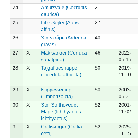
24
Amursvale (Cecropis
21
daurica)
25
Lille Sejler (Apus
27
affinis)
26
Storskråpe (Ardenna
40
gravis)
27
X
Makisanger (Curruca
46
2022-
subalpina)
05-15
28
X
Tajgafluesnapper
50
2019-
(Ficedula albicilla)
11-10
29
X
Klippeværling
50
2003-
(Emberiza cia)
05-31
30
X
Stor Sorthovedet
52
2001-
Måge (Ichthyaetus
11-02
ichthyaetus)
31
X
Cettisanger (Cettia
52
2025-
cetti)
11-15