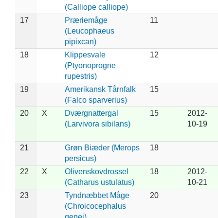
(Calliope calliope)
17
Præriemåge
11
(Leucophaeus
pipixcan)
18
Klippesvale
12
(Ptyonoprogne
rupestris)
19
Amerikansk Tårnfalk
15
(Falco sparverius)
20
X
Dværgnattergal
15
2012-
(Larvivora sibilans)
10-19
21
Grøn Biæder (Merops
18
persicus)
22
X
Olivenskovdrossel
18
2012-
(Catharus ustulatus)
10-21
23
Tyndnæbbet Måge
20
(Chroicocephalus
genei)