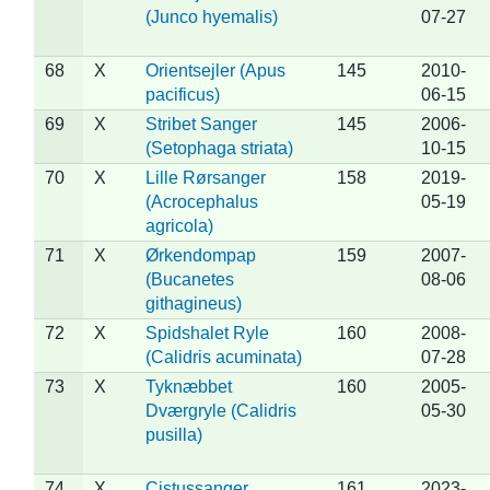
(Junco hyemalis)
07-27
68
X
Orientsejler (Apus
145
2010-
pacificus)
06-15
69
X
Stribet Sanger
145
2006-
(Setophaga striata)
10-15
70
X
Lille Rørsanger
158
2019-
(Acrocephalus
05-19
agricola)
71
X
Ørkendompap
159
2007-
(Bucanetes
08-06
githagineus)
72
X
Spidshalet Ryle
160
2008-
(Calidris acuminata)
07-28
73
X
Tyknæbbet
160
2005-
Dværgryle (Calidris
05-30
pusilla)
74
X
Cistussanger
161
2023-