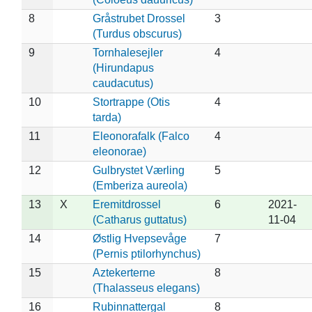
8
Gråstrubet Drossel
3
(Turdus obscurus)
9
Tornhalesejler
4
(Hirundapus
caudacutus)
10
Stortrappe (Otis
4
tarda)
11
Eleonorafalk (Falco
4
eleonorae)
12
Gulbrystet Værling
5
(Emberiza aureola)
13
X
Eremitdrossel
6
2021-
(Catharus guttatus)
11-04
14
Østlig Hvepsevåge
7
(Pernis ptilorhynchus)
15
Aztekerterne
8
(Thalasseus elegans)
16
Rubinnattergal
8