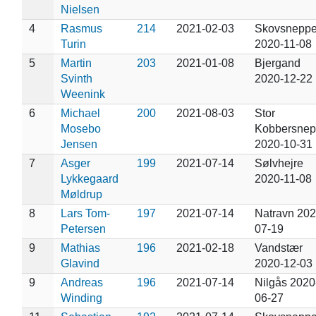
Nielsen
4
Rasmus
214
2021-02-03
Skovsnepp
Turin
2020-11-08
5
Martin
203
2021-01-08
Bjergand
Svinth
2020-12-22
Weenink
6
Michael
200
2021-08-03
Stor
Mosebo
Kobbersne
Jensen
2020-10-31
7
Asger
199
2021-07-14
Sølvhejre
Lykkegaard
2020-11-08
Møldrup
8
Lars Tom-
197
2021-07-14
Natravn 202
Petersen
07-19
9
Mathias
196
2021-02-18
Vandstær
Glavind
2020-12-03
9
Andreas
196
2021-07-14
Nilgås 2020
Winding
06-27