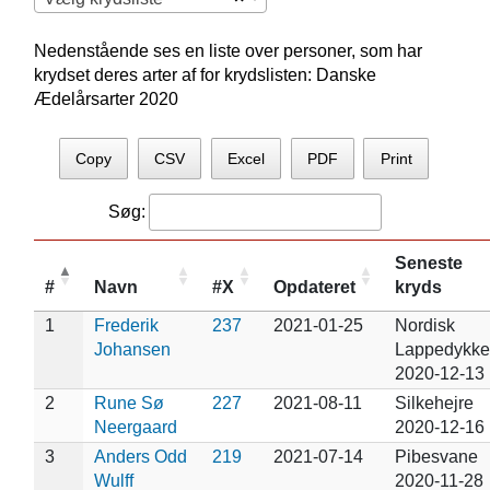
Nedenstående ses en liste over personer, som har
krydset deres arter af for krydslisten: Danske
Ædelårsarter 2020
Copy
CSV
Excel
PDF
Print
Søg:
Seneste
#
Navn
#X
Opdateret
kryds
1
Frederik
237
2021-01-25
Nordisk
Johansen
Lappedykke
2020-12-13
2
Rune Sø
227
2021-08-11
Silkehejre
Neergaard
2020-12-16
3
Anders Odd
219
2021-07-14
Pibesvane
Wulff
2020-11-28