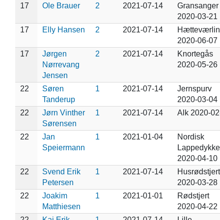
17
Ole Brauer
2
2021-07-14
Gransanger
2020-03-21
17
Elly Hansen
2
2021-07-14
Hætteværli
2020-06-07
17
Jørgen
2
2021-07-14
Knortegås
Nørrevang
2020-05-26
Jensen
22
Søren
1
2021-07-14
Jernspurv
Tanderup
2020-03-04
22
Jørn Vinther
1
2021-07-14
Alk 2020-02
Sørensen
22
Jan
1
2021-01-04
Nordisk
Speiermann
Lappedykke
2020-04-10
22
Svend Erik
1
2021-07-14
Husrødstjert
Petersen
2020-03-28
22
Joakim
1
2021-01-01
Rødstjert
Matthiesen
2020-04-22
22
Kaj Erik
1
2021-07-14
Lille