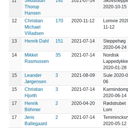
11
Sebastian
192
2021-07-14
Skovsnepp
Thorup
2020-10-15
Hansen
12
Christian
170
2020-11-12
Lomvie 202
Michael
11-12
Villadsen
13
Henrik Dahl
151
2021-07-14
Steppehøg
2020-04-24
14
Mikkel
35
2021-07-14
Nordisk
Rasmussen
Lappedykke
2020-01-28
15
Leander
3
2021-08-09
Sule 2020-0
Jørgensen
06
15
Christian
3
2021-07-14
Karmindom
Hjorth
2020-06-14
17
Henrik
2
2020-04-20
Rødstrubet
Böhmer
Lom
17
Jens
2
2021-07-14
Temmincksr
Ballegaard
2020-05-12