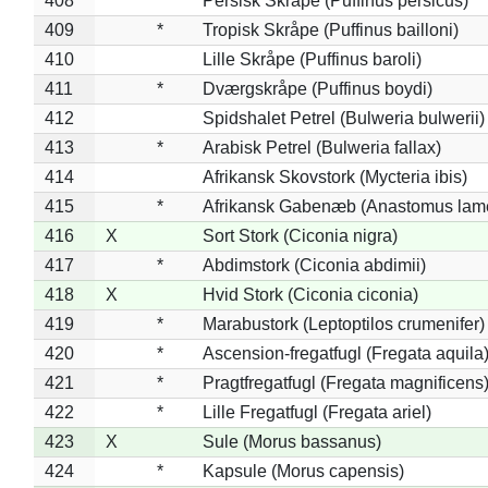
408
*
Persisk Skråpe (Puffinus persicus)
409
*
Tropisk Skråpe (Puffinus bailloni)
410
Lille Skråpe (Puffinus baroli)
411
*
Dværgskråpe (Puffinus boydi)
412
Spidshalet Petrel (Bulweria bulwerii)
413
*
Arabisk Petrel (Bulweria fallax)
414
Afrikansk Skovstork (Mycteria ibis)
415
*
Afrikansk Gabenæb (Anastomus lame
416
X
Sort Stork (Ciconia nigra)
417
*
Abdimstork (Ciconia abdimii)
418
X
Hvid Stork (Ciconia ciconia)
419
*
Marabustork (Leptoptilos crumenifer)
420
*
Ascension-fregatfugl (Fregata aquila
421
*
Pragtfregatfugl (Fregata magnificens
422
*
Lille Fregatfugl (Fregata ariel)
423
X
Sule (Morus bassanus)
424
*
Kapsule (Morus capensis)