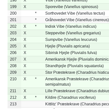
198
X
Vibe (Vanellus vanellus)
199
X
Sporevibe (Vanellus spinosus)
200
*
Sorthovedet Vibe (Vanellus tectus)
201
*
Gråhovedet Vibe (Vanellus cinereus)
202
X
*
Indisk Vibe (Vanellus indicus)
203
X
Steppevibe (Vanellus gregarius)
204
X
Sumpvibe (Vanellus leucurus)
205
X
Hjejle (Pluvialis apricaria)
206
X
Sibirisk Hjejle (Pluvialis fulva)
207
X
Amerikansk Hjejle (Pluvialis dominic
208
X
Strandhjejle (Pluvialis squatarola)
209
X
Stor Præstekrave (Charadrius hiaticu
210
X
*
Amerikansk Præstekrave (Charadriu
semipalmatus)
211
X
Lille Præstekrave (Charadrius dubius
212
X
*
Kildire (Charadrius vociferus)
213
Kittlitz' Præstekrave (Charadrius pec