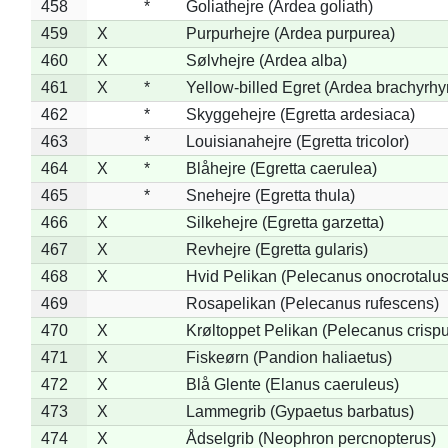
458
*
Goliathejre (Ardea goliath)
459
X
Purpurhejre (Ardea purpurea)
460
X
Sølvhejre (Ardea alba)
461
X
*
Yellow-billed Egret (Ardea brachyrh
462
*
Skyggehejre (Egretta ardesiaca)
463
*
Louisianahejre (Egretta tricolor)
464
X
*
Blåhejre (Egretta caerulea)
465
*
Snehejre (Egretta thula)
466
X
Silkehejre (Egretta garzetta)
467
X
Revhejre (Egretta gularis)
468
X
Hvid Pelikan (Pelecanus onocrotalus
469
Rosapelikan (Pelecanus rufescens)
470
X
Krøltoppet Pelikan (Pelecanus crisp
471
X
Fiskeørn (Pandion haliaetus)
472
X
Blå Glente (Elanus caeruleus)
473
X
Lammegrib (Gypaetus barbatus)
474
X
Ådselgrib (Neophron percnopterus)