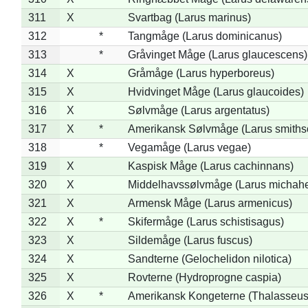
311
X
Svartbag (Larus marinus)
312
*
Tangmåge (Larus dominicanus)
313
*
Gråvinget Måge (Larus glaucescens)
314
X
Gråmåge (Larus hyperboreus)
315
X
Hvidvinget Måge (Larus glaucoides)
316
X
Sølvmåge (Larus argentatus)
317
X
*
Amerikansk Sølvmåge (Larus smiths
318
*
Vegamåge (Larus vegae)
319
X
Kaspisk Måge (Larus cachinnans)
320
X
Middelhavssølvmåge (Larus michahel
321
X
Armensk Måge (Larus armenicus)
322
X
*
Skifermåge (Larus schistisagus)
323
X
Sildemåge (Larus fuscus)
324
X
Sandterne (Gelochelidon nilotica)
325
X
Rovterne (Hydroprogne caspia)
326
X
*
Amerikansk Kongeterne (Thalasseu