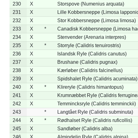
230
X
Storspove (Numenius arquata)
231
X
Lille Kobbersneppe (Limosa lapponi
232
X
Stor Kobbersneppe (Limosa limosa)
233
X
*
Canadisk Kobbersneppe (Limosa ha
234
X
Stenvender (Arenaria interpres)
235
X
*
Storryle (Calidris tenuirostris)
236
X
Islandsk Ryle (Calidris canutus)
237
X
Brushane (Calidris pugnax)
238
X
Kærløber (Calidris falcinellus)
239
X
Spidshalet Ryle (Calidris acuminata)
240
X
*
Klireryle (Calidris himantopus)
241
X
Krumnæbbet Ryle (Calidris ferrugine
242
X
Temmincksryle (Calidris temminckii)
243
*
Langtået Ryle (Calidris subminuta)
244
X
*
Rødhalset Ryle (Calidris ruficollis)
245
X
Sandløber (Calidris alba)
246
X
Almindelig Ryle (Calidris alpina)