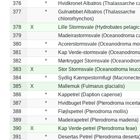
376
*
Hvidkronet Albatros (Thalassarche c
377
*
Gulnæbbet Albatros (Thalassarche
chlororhynchos)
378
X
Lille Stormsvale (Hydrobates pelagic
379
Madeirastormsvale (Oceanodroma ca
380
*
Acorerstormsvale (Oceanodroma mon
381
*
Kap Verde-stormsvale (Oceanodroma
382
*
Mørkrygget Stormsvale (Oceanodrom
383
X
Stor Stormsvale (Oceanodroma leuc
384
*
Sydlig Kæmpestormfugl (Macronecte
385
X
Mallemuk (Fulmarus glacialis)
386
*
Kappetrel (Daption capense)
387
*
Hvidbuget Petrel (Pterodroma incerta
388
*
Fløjlspetrel (Pterodroma mollis)
389
*
Madeirapetrel (Pterodroma madeira)
390
X
Kap Verde-petrel (Pterodroma feae)
391
*
Desertas Petrel (Pterodroma deserta