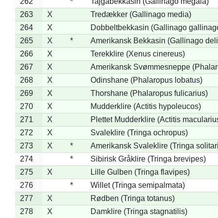
262
*
Tajgabekkasin (Gallinago megala)
263
X
Tredækker (Gallinago media)
264
X
Dobbeltbekkasin (Gallinago gallinag
265
X
*
Amerikansk Bekkasin (Gallinago deli
266
X
Terekklire (Xenus cinereus)
267
X
Amerikansk Svømmesneppe (Phalarop
268
X
Odinshane (Phalaropus lobatus)
269
X
Thorshane (Phalaropus fulicarius)
270
X
Mudderklire (Actitis hypoleucos)
271
X
Plettet Mudderklire (Actitis maculariu
272
X
Svaleklire (Tringa ochropus)
273
X
*
Amerikansk Svaleklire (Tringa solitar
274
*
Sibirisk Gråklire (Tringa brevipes)
275
X
Lille Gulben (Tringa flavipes)
276
*
Willet (Tringa semipalmata)
277
X
Rødben (Tringa totanus)
278
X
Damklire (Tringa stagnatilis)