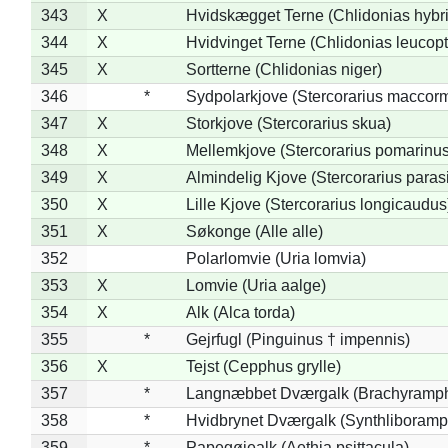
343
X
Hvidskægget Terne (Chlidonias hybr
344
X
Hvidvinget Terne (Chlidonias leucopt
345
X
Sortterne (Chlidonias niger)
346
*
Sydpolarkjove (Stercorarius maccorm
347
X
Storkjove (Stercorarius skua)
348
X
Mellemkjove (Stercorarius pomarinus
349
X
Almindelig Kjove (Stercorarius parasi
350
X
Lille Kjove (Stercorarius longicaudus
351
X
Søkonge (Alle alle)
352
Polarlomvie (Uria lomvia)
353
X
Lomvie (Uria aalge)
354
X
Alk (Alca torda)
355
*
Gejrfugl (Pinguinus † impennis)
356
X
Tejst (Cepphus grylle)
357
*
Langnæbbet Dværgalk (Brachyramph
358
*
Hvidbrynet Dværgalk (Synthliboramp
359
*
Papegøjealk (Aethia psittacula)