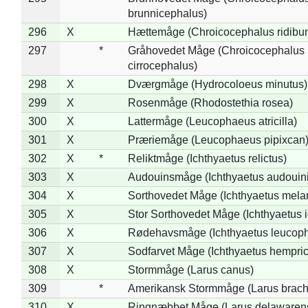
brunnicephalus)
296
X
Hættemåge (Chroicocephalus ridibu
297
*
Gråhovedet Måge (Chroicocephalus
cirrocephalus)
298
X
Dværgmåge (Hydrocoloeus minutus)
299
X
Rosenmåge (Rhodostethia rosea)
300
X
Lattermåge (Leucophaeus atricilla)
301
X
Præriemåge (Leucophaeus pipixcan
302
X
*
Reliktmåge (Ichthyaetus relictus)
303
X
Audouinsmåge (Ichthyaetus audouini
304
X
Sorthovedet Måge (Ichthyaetus mela
305
X
Stor Sorthovedet Måge (Ichthyaetus 
306
X
Rødehavsmåge (Ichthyaetus leucop
307
X
Sodfarvet Måge (Ichthyaetus hempric
308
X
Stormmåge (Larus canus)
309
*
Amerikansk Stormmåge (Larus brach
310
X
Ringnæbbet Måge (Larus delawarens