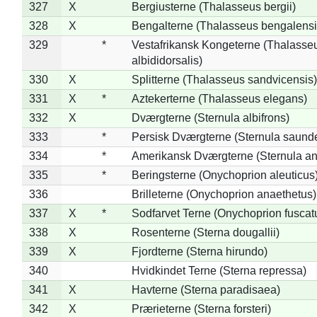
327
X
Bergiusterne (Thalasseus bergii)
328
X
Bengalterne (Thalasseus bengalensi
329
*
Vestafrikansk Kongeterne (Thalasse
albididorsalis)
330
X
Splitterne (Thalasseus sandvicensis)
331
X
*
Aztekerterne (Thalasseus elegans)
332
X
Dværgterne (Sternula albifrons)
333
*
Persisk Dværgterne (Sternula saunde
334
*
Amerikansk Dværgterne (Sternula ant
335
*
Beringsterne (Onychoprion aleuticus
336
Brilleterne (Onychoprion anaethetus)
337
X
*
Sodfarvet Terne (Onychoprion fuscat
338
X
Rosenterne (Sterna dougallii)
339
X
Fjordterne (Sterna hirundo)
340
Hvidkindet Terne (Sterna repressa)
341
X
Havterne (Sterna paradisaea)
342
X
Prærieterne (Sterna forsteri)