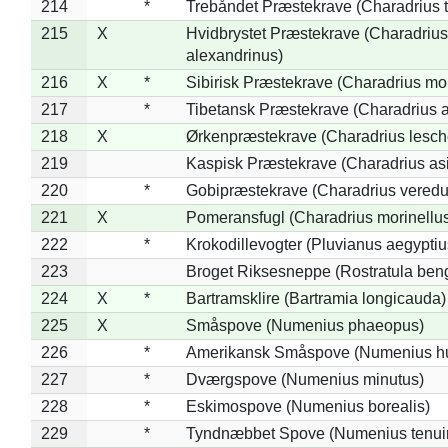
214
*
Trebåndet Præstekrave (Charadrius tr
215
X
Hvidbrystet Præstekrave (Charadrius
alexandrinus)
216
X
*
Sibirisk Præstekrave (Charadrius mo
217
*
Tibetansk Præstekrave (Charadrius at
218
X
Ørkenpræstekrave (Charadrius lesche
219
Kaspisk Præstekrave (Charadrius asi
220
*
Gobipræstekrave (Charadrius veredu
221
X
Pomeransfugl (Charadrius morinellu
222
*
Krokodillevogter (Pluvianus aegyptiu
223
Broget Riksesneppe (Rostratula ben
224
X
*
Bartramsklire (Bartramia longicauda)
225
X
Småspove (Numenius phaeopus)
226
*
Amerikansk Småspove (Numenius h
227
*
Dværgspove (Numenius minutus)
228
*
Eskimospove (Numenius borealis)
229
*
Tyndnæbbet Spove (Numenius tenuiro