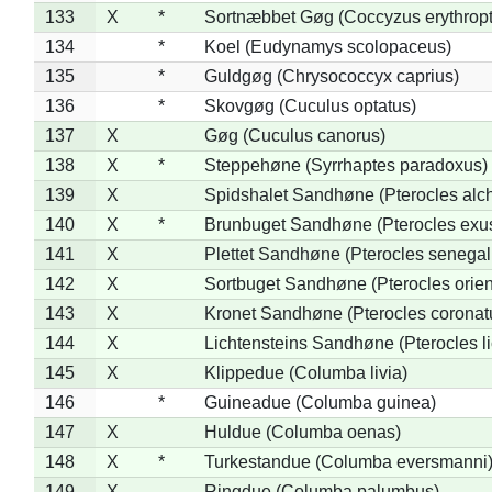
133
X
*
Sortnæbbet Gøg (Coccyzus erythrop
134
*
Koel (Eudynamys scolopaceus)
135
*
Guldgøg (Chrysococcyx caprius)
136
*
Skovgøg (Cuculus optatus)
137
X
Gøg (Cuculus canorus)
138
X
*
Steppehøne (Syrrhaptes paradoxus)
139
X
Spidshalet Sandhøne (Pterocles alch
140
X
*
Brunbuget Sandhøne (Pterocles exus
141
X
Plettet Sandhøne (Pterocles senegal
142
X
Sortbuget Sandhøne (Pterocles orient
143
X
Kronet Sandhøne (Pterocles coronat
144
X
Lichtensteins Sandhøne (Pterocles lic
145
X
Klippedue (Columba livia)
146
*
Guineadue (Columba guinea)
147
X
Huldue (Columba oenas)
148
X
*
Turkestandue (Columba eversmanni
149
X
Ringdue (Columba palumbus)