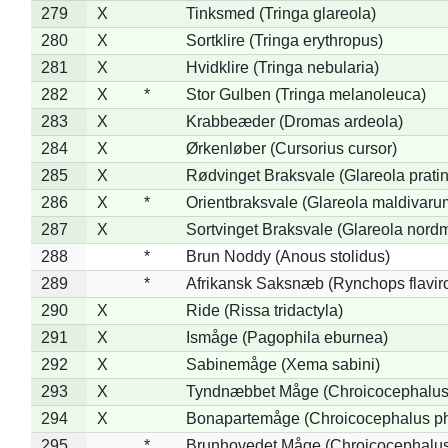
279
X
Tinksmed (Tringa glareola)
280
X
Sortklire (Tringa erythropus)
281
X
Hvidklire (Tringa nebularia)
282
X
*
Stor Gulben (Tringa melanoleuca)
283
X
Krabbeæder (Dromas ardeola)
284
X
Ørkenløber (Cursorius cursor)
285
X
Rødvinget Braksvale (Glareola pratin
286
X
*
Orientbraksvale (Glareola maldivaru
287
X
Sortvinget Braksvale (Glareola nord
288
*
Brun Noddy (Anous stolidus)
289
*
Afrikansk Saksnæb (Rynchops flaviro
290
X
Ride (Rissa tridactyla)
291
X
Ismåge (Pagophila eburnea)
292
X
Sabinemåge (Xema sabini)
293
X
Tyndnæbbet Måge (Chroicocephalus
294
X
Bonapartemåge (Chroicocephalus ph
295
*
Brunhovedet Måge (Chroicocephalu