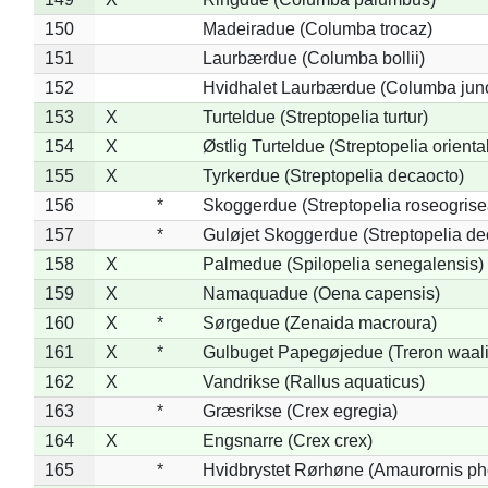
150
Madeiradue (Columba trocaz)
151
Laurbærdue (Columba bollii)
152
Hvidhalet Laurbærdue (Columba jun
153
X
Turteldue (Streptopelia turtur)
154
X
Østlig Turteldue (Streptopelia oriental
155
X
Tyrkerdue (Streptopelia decaocto)
156
*
Skoggerdue (Streptopelia roseogrise
157
*
Guløjet Skoggerdue (Streptopelia de
158
X
Palmedue (Spilopelia senegalensis)
159
X
Namaquadue (Oena capensis)
160
X
*
Sørgedue (Zenaida macroura)
161
X
*
Gulbuget Papegøjedue (Treron waali
162
X
Vandrikse (Rallus aquaticus)
163
*
Græsrikse (Crex egregia)
164
X
Engsnarre (Crex crex)
165
*
Hvidbrystet Rørhøne (Amaurornis ph