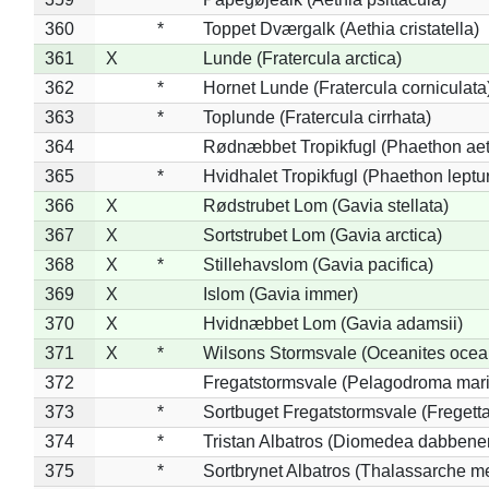
360
*
Toppet Dværgalk (Aethia cristatella)
361
X
Lunde (Fratercula arctica)
362
*
Hornet Lunde (Fratercula corniculata
363
*
Toplunde (Fratercula cirrhata)
364
Rødnæbbet Tropikfugl (Phaethon ae
365
*
Hvidhalet Tropikfugl (Phaethon leptu
366
X
Rødstrubet Lom (Gavia stellata)
367
X
Sortstrubet Lom (Gavia arctica)
368
X
*
Stillehavslom (Gavia pacifica)
369
X
Islom (Gavia immer)
370
X
Hvidnæbbet Lom (Gavia adamsii)
371
X
*
Wilsons Stormsvale (Oceanites ocea
372
Fregatstormsvale (Pelagodroma mar
373
*
Sortbuget Fregatstormsvale (Fregetta
374
*
Tristan Albatros (Diomedea dabbene
375
*
Sortbrynet Albatros (Thalassarche m