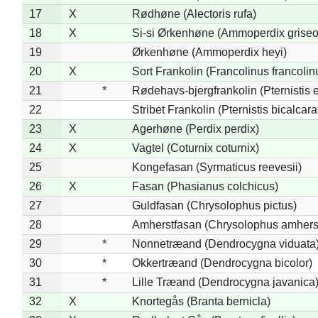
17
X
Rødhøne (Alectoris rufa)
18
X
Si-si Ørkenhøne (Ammoperdix griseo
19
Ørkenhøne (Ammoperdix heyi)
20
X
Sort Frankolin (Francolinus francolin
21
*
Rødehavs-bjergfrankolin (Pternistis e
22
Stribet Frankolin (Pternistis bicalcara
23
X
Agerhøne (Perdix perdix)
24
X
Vagtel (Coturnix coturnix)
25
Kongefasan (Syrmaticus reevesii)
26
X
Fasan (Phasianus colchicus)
27
Guldfasan (Chrysolophus pictus)
28
Amherstfasan (Chrysolophus amhers
29
*
Nonnetræand (Dendrocygna viduata
30
*
Okkertræand (Dendrocygna bicolor)
31
*
Lille Træand (Dendrocygna javanica
32
X
Knortegås (Branta bernicla)