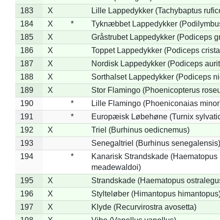
183
X
Lille Lappedykker (Tachybaptus rufico
184
X
*
Tyknæbbet Lappedykker (Podilymbu
185
X
Gråstrubet Lappedykker (Podiceps g
186
X
Toppet Lappedykker (Podiceps crista
187
X
Nordisk Lappedykker (Podiceps aurit
188
X
Sorthalset Lappedykker (Podiceps nig
189
X
Stor Flamingo (Phoenicopterus rose
190
*
Lille Flamingo (Phoeniconaias minor
191
*
Europæisk Løbehøne (Turnix sylvati
192
X
Triel (Burhinus oedicnemus)
193
Senegaltriel (Burhinus senegalensis
194
*
Kanarisk Strandskade (Haematopus
meadewaldoi)
195
X
Strandskade (Haematopus ostralegu
196
X
Stylteløber (Himantopus himantopus
197
X
Klyde (Recurvirostra avosetta)