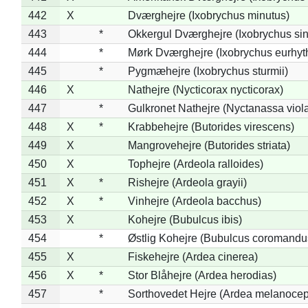
442
X
Dværghejre (Ixobrychus minutus)
443
*
Okkergul Dværghejre (Ixobrychus sin
444
*
Mørk Dværghejre (Ixobrychus eurhy
445
*
Pygmæhejre (Ixobrychus sturmii)
446
X
Nathejre (Nycticorax nycticorax)
447
*
Gulkronet Nathejre (Nyctanassa viol
448
X
*
Krabbehejre (Butorides virescens)
449
X
Mangrovehejre (Butorides striata)
450
X
Tophejre (Ardeola ralloides)
451
X
*
Rishejre (Ardeola grayii)
452
X
*
Vinhejre (Ardeola bacchus)
453
X
Kohejre (Bubulcus ibis)
454
*
Østlig Kohejre (Bubulcus coromandu
455
X
Fiskehejre (Ardea cinerea)
456
X
*
Stor Blåhejre (Ardea herodias)
457
*
Sorthovedet Hejre (Ardea melanocep