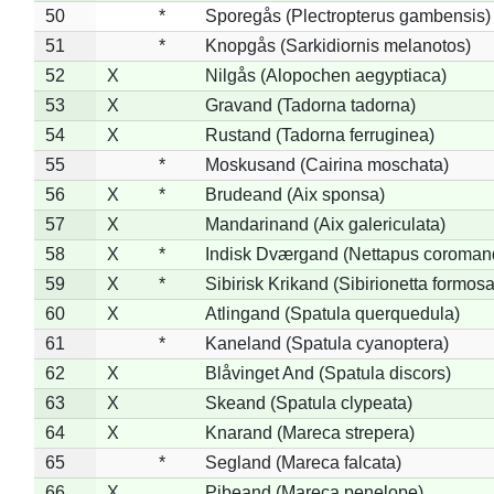
50
*
Sporegås (Plectropterus gambensis)
51
*
Knopgås (Sarkidiornis melanotos)
52
X
Nilgås (Alopochen aegyptiaca)
53
X
Gravand (Tadorna tadorna)
54
X
Rustand (Tadorna ferruginea)
55
*
Moskusand (Cairina moschata)
56
X
*
Brudeand (Aix sponsa)
57
X
Mandarinand (Aix galericulata)
58
X
*
Indisk Dværgand (Nettapus coroman
59
X
*
Sibirisk Krikand (Sibirionetta formosa
60
X
Atlingand (Spatula querquedula)
61
*
Kaneland (Spatula cyanoptera)
62
X
Blåvinget And (Spatula discors)
63
X
Skeand (Spatula clypeata)
64
X
Knarand (Mareca strepera)
65
*
Segland (Mareca falcata)
66
X
Pibeand (Mareca penelope)