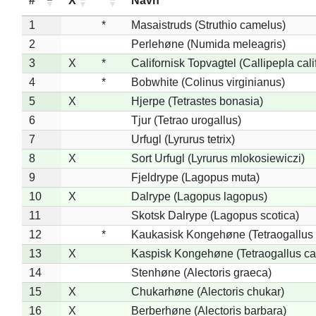
#
X
*
Navn
1
*
Masaistruds (Struthio camelus)
2
Perlehøne (Numida meleagris)
3
X
*
Californisk Topvagtel (Callipepla cali
4
*
Bobwhite (Colinus virginianus)
5
X
Hjerpe (Tetrastes bonasia)
6
Tjur (Tetrao urogallus)
7
Urfugl (Lyrurus tetrix)
8
X
Sort Urfugl (Lyrurus mlokosiewiczi)
9
Fjeldrype (Lagopus muta)
10
X
Dalrype (Lagopus lagopus)
11
Skotsk Dalrype (Lagopus scotica)
12
*
Kaukasisk Kongehøne (Tetraogallus 
13
X
Kaspisk Kongehøne (Tetraogallus ca
14
Stenhøne (Alectoris graeca)
15
X
Chukarhøne (Alectoris chukar)
16
X
Berberhøne (Alectoris barbara)