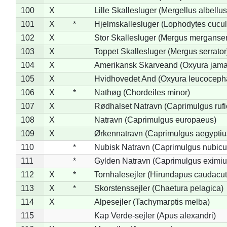
100
X
Lille Skallesluger (Mergellus albellus
101
X
*
Hjelmskallesluger (Lophodytes cucul
102
X
Stor Skallesluger (Mergus merganser
103
X
Toppet Skallesluger (Mergus serrator
104
X
Amerikansk Skarveand (Oxyura jama
105
X
Hvidhovedet And (Oxyura leucoceph
106
X
*
Nathøg (Chordeiles minor)
107
X
Rødhalset Natravn (Caprimulgus rufic
108
X
Natravn (Caprimulgus europaeus)
109
X
Ørkennatravn (Caprimulgus aegyptiu
110
*
Nubisk Natravn (Caprimulgus nubicu
111
*
Gylden Natravn (Caprimulgus eximiu
112
X
*
Tornhalesejler (Hirundapus caudacut
113
X
*
Skorstenssejler (Chaetura pelagica)
114
X
Alpesejler (Tachymarptis melba)
115
Kap Verde-sejler (Apus alexandri)