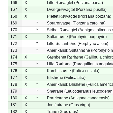
166
X
Lille Rørvagtel (Porzana parva)
167
X
Dværgrørvagtel (Porzana pusilla)
168
X
Plettet Rørvagtel (Porzana porzana)
169
*
Sorarørvagtel (Porzana carolina)
170
*
Stribet Rørvagtel (Aenigmatolimnas 
171
X
Sultanhøne (Porphyrio porphyrio)
172
*
Lille Sultanhøne (Porphyrio alleni)
173
*
Amerikansk Sultanhøne (Porphyrio m
174
X
Grønbenet Rørhøne (Gallinula chlor
175
*
Lille Rørhøne (Paragallinula angulat
176
X
Kamblishøne (Fulica cristata)
177
X
Blishøne (Fulica atra)
178
X
*
Amerikansk Blishøne (Fulica americ
179
*
Snetrane (Leucogeranus leucogeran
180
X
*
Prærietrane (Antigone canadensis)
181
X
Jomfrutrane (Grus virgo)
182
X
Trane (Grus grus)