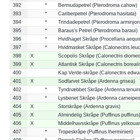
392
*
Bermudapetrel (Pterodroma cahow)
393
*
Cariberpetrel (Pterodroma hasitata)
394
*
Trindadepetrel (Pterodroma arminjon
395
*
Baraus's Petrel (Pterodroma baraui)
396
*
Hvidhaget Skråpe (Procellaria aequin
397
*
Hvidmasket Skråpe (Calonectris leu
398
X
Scopolis Skråpe (Calonectris diome
399
X
Atlantisk Skråpe (Calonectris boreali
400
Kap Verde-skråpe (Calonectris edwar
401
X
Sodfarvet Skråpe (Ardenna grisea)
402
*
Tyndnæbbet Skråpe (Ardenna tenuiro
403
*
Lysbenet Skråpe (Ardenna carneipes
404
X
Storskråpe (Ardenna gravis)
405
X
Almindelig Skråpe (Puffinus puffinus
406
X
Middelhavsskråpe (Puffinus yelkoua
407
*
Tropeskråpe (Puffinus lherminieri)