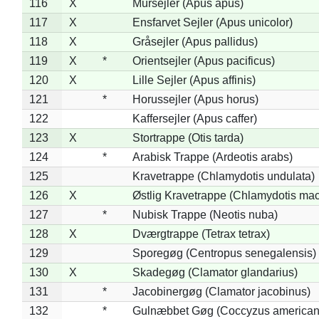
116
X
Mursejler (Apus apus)
117
X
Ensfarvet Sejler (Apus unicolor)
118
X
Gråsejler (Apus pallidus)
119
X
*
Orientsejler (Apus pacificus)
120
X
Lille Sejler (Apus affinis)
121
*
Horussejler (Apus horus)
122
Kaffersejler (Apus caffer)
123
X
Stortrappe (Otis tarda)
124
*
Arabisk Trappe (Ardeotis arabs)
125
Kravetrappe (Chlamydotis undulata)
126
X
Østlig Kravetrappe (Chlamydotis mac
127
*
Nubisk Trappe (Neotis nuba)
128
X
Dværgtrappe (Tetrax tetrax)
129
Sporegøg (Centropus senegalensis)
130
X
Skadegøg (Clamator glandarius)
131
*
Jacobinergøg (Clamator jacobinus)
132
*
Gulnæbbet Gøg (Coccyzus american