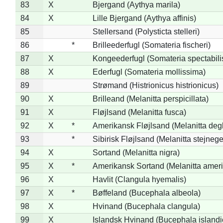
83
X
Bjergand (Aythya marila)
84
X
Lille Bjergand (Aythya affinis)
85
Stellersand (Polysticta stelleri)
86
*
Brilleederfugl (Somateria fischeri)
87
X
Kongeederfugl (Somateria spectabili
88
X
Ederfugl (Somateria mollissima)
89
Strømand (Histrionicus histrionicus)
90
X
Brilleand (Melanitta perspicillata)
91
X
Fløjlsand (Melanitta fusca)
92
X
*
Amerikansk Fløjlsand (Melanitta deg
93
*
Sibirisk Fløjlsand (Melanitta stejnege
94
X
Sortand (Melanitta nigra)
95
X
*
Amerikansk Sortand (Melanitta amer
96
X
Havlit (Clangula hyemalis)
97
X
*
Bøffeland (Bucephala albeola)
98
X
Hvinand (Bucephala clangula)
99
X
Islandsk Hvinand (Bucephala islandi