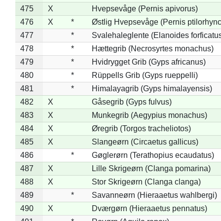
475
X
Hvepsevåge (Pernis apivorus)
476
X
*
Østlig Hvepsevåge (Pernis ptilorhyn
477
*
Svalehaleglente (Elanoides forficatu
478
*
Hættegrib (Necrosyrtes monachus)
479
*
Hvidrygget Grib (Gyps africanus)
480
*
Rüppells Grib (Gyps rueppelli)
481
*
Himalayagrib (Gyps himalayensis)
482
X
Gåsegrib (Gyps fulvus)
483
X
Munkegrib (Aegypius monachus)
484
X
Øregrib (Torgos tracheliotos)
485
X
Slangeørn (Circaetus gallicus)
486
*
Gøglerørn (Terathopius ecaudatus)
487
X
Lille Skrigeørn (Clanga pomarina)
488
X
Stor Skrigeørn (Clanga clanga)
489
*
Savanneørn (Hieraaetus wahlbergi)
490
X
Dværgørn (Hieraaetus pennatus)