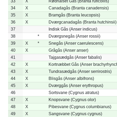
33
X
Rødhalset Gås (Branta ruficollis)
34
X
Canadagås (Branta canadensis)
35
X
Bramgås (Branta leucopsis)
36
X
Dværgcanadagås (Branta hutchinsii)
37
Indisk Gås (Anser indicus)
38
*
Dværgsnegås (Anser rossii)
39
X
*
Snegås (Anser caerulescens)
40
X
Grågås (Anser anser)
41
Tajgasædgås (Anser fabalis)
42
X
Kortnæbbet Gås (Anser brachyrhync
43
X
Tundrasædgås (Anser serrirostris)
44
X
Blisgås (Anser albifrons)
45
X
Dværggås (Anser erythropus)
46
Sortsvane (Cygnus atratus)
47
X
Knopsvane (Cygnus olor)
48
X
Pibesvane (Cygnus columbianus)
49
X
Sangsvane (Cygnus cygnus)