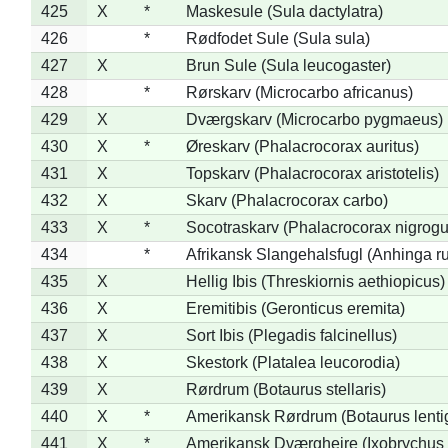
425
X
*
Maskesule (Sula dactylatra)
426
*
Rødfodet Sule (Sula sula)
427
X
Brun Sule (Sula leucogaster)
428
*
Rørskarv (Microcarbo africanus)
429
X
Dværgskarv (Microcarbo pygmaeus)
430
X
*
Øreskarv (Phalacrocorax auritus)
431
X
Topskarv (Phalacrocorax aristotelis)
432
X
Skarv (Phalacrocorax carbo)
433
X
*
Socotraskarv (Phalacrocorax nigrogul
434
*
Afrikansk Slangehalsfugl (Anhinga ru
435
X
Hellig Ibis (Threskiornis aethiopicus)
436
X
Eremitibis (Geronticus eremita)
437
X
Sort Ibis (Plegadis falcinellus)
438
X
Skestork (Platalea leucorodia)
439
X
Rørdrum (Botaurus stellaris)
440
X
*
Amerikansk Rørdrum (Botaurus lenti
441
X
*
Amerikansk Dværghejre (Ixobrychus e