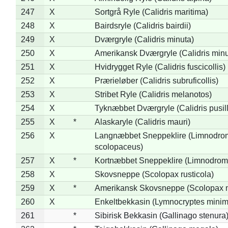
247
X
Sortgrå Ryle (Calidris maritima)
248
X
Bairdsryle (Calidris bairdii)
249
X
Dværgryle (Calidris minuta)
250
X
Amerikansk Dværgryle (Calidris minut
251
X
Hvidrygget Ryle (Calidris fuscicollis)
252
X
Prærieløber (Calidris subruficollis)
253
X
Stribet Ryle (Calidris melanotos)
254
X
Tyknæbbet Dværgryle (Calidris pusil
255
X
*
Alaskaryle (Calidris mauri)
256
X
Langnæbbet Sneppeklire (Limnodro
scolopaceus)
257
X
*
Kortnæbbet Sneppeklire (Limnodrom
258
X
Skovsneppe (Scolopax rusticola)
259
X
*
Amerikansk Skovsneppe (Scolopax m
260
X
Enkeltbekkasin (Lymnocryptes minim
261
*
Sibirisk Bekkasin (Gallinago stenura