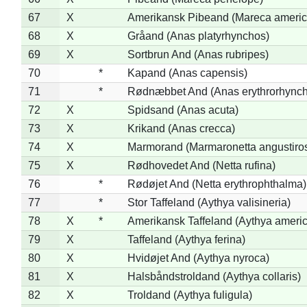
67
X
Amerikansk Pibeand (Mareca americ
68
X
Gråand (Anas platyrhynchos)
69
X
Sortbrun And (Anas rubripes)
70
*
Kapand (Anas capensis)
71
*
Rødnæbbet And (Anas erythrorhynch
72
X
Spidsand (Anas acuta)
73
X
Krikand (Anas crecca)
74
X
Marmorand (Marmaronetta angustirost
75
X
Rødhovedet And (Netta rufina)
76
*
Rødøjet And (Netta erythrophthalma)
77
*
Stor Taffeland (Aythya valisineria)
78
X
*
Amerikansk Taffeland (Aythya ameri
79
X
Taffeland (Aythya ferina)
80
X
Hvidøjet And (Aythya nyroca)
81
X
Halsbåndstroldand (Aythya collaris)
82
X
Troldand (Aythya fuligula)