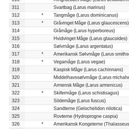
311
Svartbag (Larus marinus)
312
*
Tangmåge (Larus dominicanus)
313
*
Gråvinget Måge (Larus glaucescens)
314
Gråmåge (Larus hyperboreus)
315
Hvidvinget Måge (Larus glaucoides)
316
Sølvmåge (Larus argentatus)
317
*
Amerikansk Sølvmåge (Larus smiths
318
*
Vegamåge (Larus vegae)
319
Kaspisk Måge (Larus cachinnans)
320
Middelhavssølvmåge (Larus michahel
321
Armensk Måge (Larus armenicus)
322
*
Skifermåge (Larus schistisagus)
323
Sildemåge (Larus fuscus)
324
Sandterne (Gelochelidon nilotica)
325
Rovterne (Hydroprogne caspia)
326
*
Amerikansk Kongeterne (Thalasseu