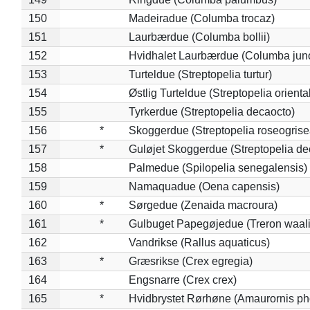
150
Madeiradue (Columba trocaz)
151
Laurbærdue (Columba bollii)
152
Hvidhalet Laurbærdue (Columba jun
153
Turteldue (Streptopelia turtur)
154
Østlig Turteldue (Streptopelia oriental
155
Tyrkerdue (Streptopelia decaocto)
156
*
Skoggerdue (Streptopelia roseogrise
157
*
Guløjet Skoggerdue (Streptopelia de
158
Palmedue (Spilopelia senegalensis)
159
Namaquadue (Oena capensis)
160
*
Sørgedue (Zenaida macroura)
161
*
Gulbuget Papegøjedue (Treron waali
162
Vandrikse (Rallus aquaticus)
163
*
Græsrikse (Crex egregia)
164
Engsnarre (Crex crex)
165
*
Hvidbrystet Rørhøne (Amaurornis ph