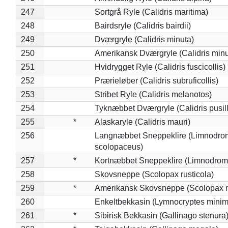
247
Sortgrå Ryle (Calidris maritima)
248
Bairdsryle (Calidris bairdii)
249
Dværgryle (Calidris minuta)
250
Amerikansk Dværgryle (Calidris minut
251
Hvidrygget Ryle (Calidris fuscicollis)
252
Prærieløber (Calidris subruficollis)
253
Stribet Ryle (Calidris melanotos)
254
Tyknæbbet Dværgryle (Calidris pusil
255
*
Alaskaryle (Calidris mauri)
256
Langnæbbet Sneppeklire (Limnodro
scolopaceus)
257
*
Kortnæbbet Sneppeklire (Limnodrom
258
Skovsneppe (Scolopax rusticola)
259
*
Amerikansk Skovsneppe (Scolopax m
260
Enkeltbekkasin (Lymnocryptes minim
261
*
Sibirisk Bekkasin (Gallinago stenura