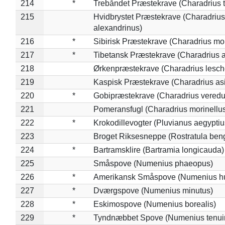
214
*
Trebåndet Præstekrave (Charadrius tr
215
Hvidbrystet Præstekrave (Charadrius
alexandrinus)
216
*
Sibirisk Præstekrave (Charadrius mo
217
*
Tibetansk Præstekrave (Charadrius at
218
Ørkenpræstekrave (Charadrius lesche
219
Kaspisk Præstekrave (Charadrius asi
220
*
Gobipræstekrave (Charadrius veredu
221
Pomeransfugl (Charadrius morinellu
222
*
Krokodillevogter (Pluvianus aegyptiu
223
Broget Riksesneppe (Rostratula ben
224
*
Bartramsklire (Bartramia longicauda)
225
Småspove (Numenius phaeopus)
226
*
Amerikansk Småspove (Numenius h
227
*
Dværgspove (Numenius minutus)
228
*
Eskimospove (Numenius borealis)
229
*
Tyndnæbbet Spove (Numenius tenuiro