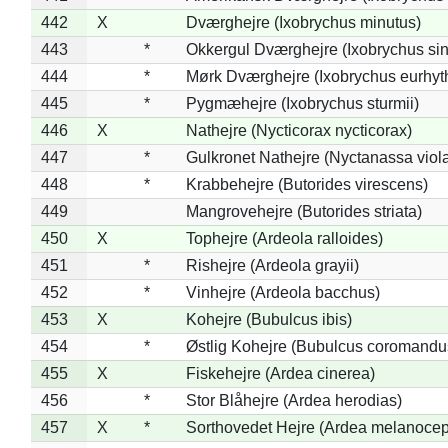
442
X
Dværghejre (Ixobrychus minutus)
443
*
Okkergul Dværghejre (Ixobrychus sin
444
*
Mørk Dværghejre (Ixobrychus eurhy
445
*
Pygmæhejre (Ixobrychus sturmii)
446
X
Nathejre (Nycticorax nycticorax)
447
*
Gulkronet Nathejre (Nyctanassa viol
448
*
Krabbehejre (Butorides virescens)
449
Mangrovehejre (Butorides striata)
450
X
Tophejre (Ardeola ralloides)
451
*
Rishejre (Ardeola grayii)
452
*
Vinhejre (Ardeola bacchus)
453
X
Kohejre (Bubulcus ibis)
454
*
Østlig Kohejre (Bubulcus coromandu
455
X
Fiskehejre (Ardea cinerea)
456
*
Stor Blåhejre (Ardea herodias)
457
X
*
Sorthovedet Hejre (Ardea melanocep