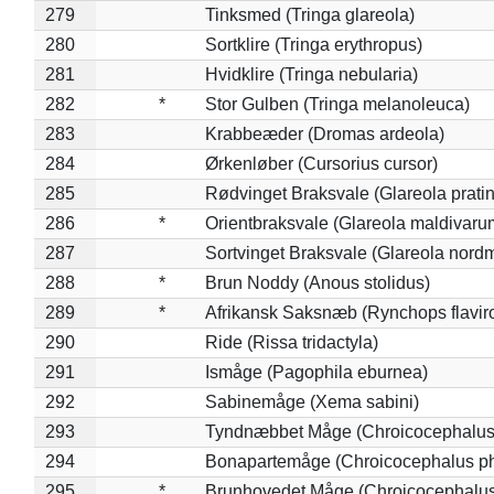
279
Tinksmed (Tringa glareola)
280
Sortklire (Tringa erythropus)
281
Hvidklire (Tringa nebularia)
282
*
Stor Gulben (Tringa melanoleuca)
283
Krabbeæder (Dromas ardeola)
284
Ørkenløber (Cursorius cursor)
285
Rødvinget Braksvale (Glareola pratin
286
*
Orientbraksvale (Glareola maldivaru
287
Sortvinget Braksvale (Glareola nord
288
*
Brun Noddy (Anous stolidus)
289
*
Afrikansk Saksnæb (Rynchops flaviro
290
Ride (Rissa tridactyla)
291
Ismåge (Pagophila eburnea)
292
Sabinemåge (Xema sabini)
293
Tyndnæbbet Måge (Chroicocephalus
294
Bonapartemåge (Chroicocephalus ph
295
*
Brunhovedet Måge (Chroicocephalu