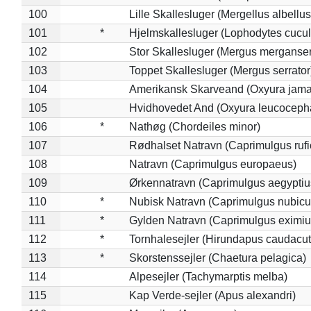
100
Lille Skallesluger (Mergellus albellus
101
*
Hjelmskallesluger (Lophodytes cucul
102
Stor Skallesluger (Mergus merganser
103
Toppet Skallesluger (Mergus serrator
104
Amerikansk Skarveand (Oxyura jama
105
Hvidhovedet And (Oxyura leucoceph
106
*
Nathøg (Chordeiles minor)
107
Rødhalset Natravn (Caprimulgus rufic
108
Natravn (Caprimulgus europaeus)
109
Ørkennatravn (Caprimulgus aegyptiu
110
*
Nubisk Natravn (Caprimulgus nubicu
111
*
Gylden Natravn (Caprimulgus eximiu
112
*
Tornhalesejler (Hirundapus caudacut
113
*
Skorstenssejler (Chaetura pelagica)
114
Alpesejler (Tachymarptis melba)
115
Kap Verde-sejler (Apus alexandri)