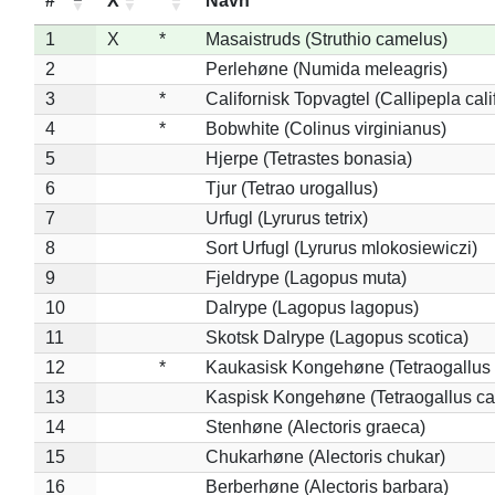
#
X
*
Navn
1
X
*
Masaistruds (Struthio camelus)
2
Perlehøne (Numida meleagris)
3
*
Californisk Topvagtel (Callipepla cali
4
*
Bobwhite (Colinus virginianus)
5
Hjerpe (Tetrastes bonasia)
6
Tjur (Tetrao urogallus)
7
Urfugl (Lyrurus tetrix)
8
Sort Urfugl (Lyrurus mlokosiewiczi)
9
Fjeldrype (Lagopus muta)
10
Dalrype (Lagopus lagopus)
11
Skotsk Dalrype (Lagopus scotica)
12
*
Kaukasisk Kongehøne (Tetraogallus 
13
Kaspisk Kongehøne (Tetraogallus ca
14
Stenhøne (Alectoris graeca)
15
Chukarhøne (Alectoris chukar)
16
Berberhøne (Alectoris barbara)