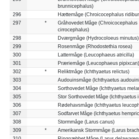
brunnicephalus)
296
Hættemåge (Chroicocephalus ridibu
297
*
Gråhovedet Måge (Chroicocephalus
cirrocephalus)
298
Dværgmåge (Hydrocoloeus minutus)
299
Rosenmåge (Rhodostethia rosea)
300
Lattermåge (Leucophaeus atricilla)
301
Præriemåge (Leucophaeus pipixcan
302
*
Reliktmåge (Ichthyaetus relictus)
303
Audouinsmåge (Ichthyaetus audouini
304
Sorthovedet Måge (Ichthyaetus mela
305
Stor Sorthovedet Måge (Ichthyaetus 
306
Rødehavsmåge (Ichthyaetus leucop
307
Sodfarvet Måge (Ichthyaetus hempric
308
Stormmåge (Larus canus)
309
*
Amerikansk Stormmåge (Larus brach
310
Ringnæbbet Måge (Larus delawarens