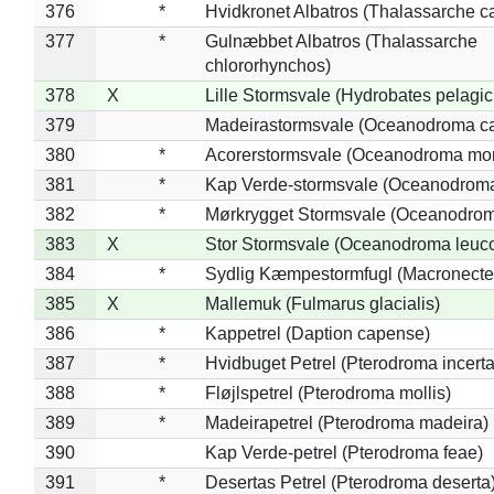
376
*
Hvidkronet Albatros (Thalassarche c
377
*
Gulnæbbet Albatros (Thalassarche
chlororhynchos)
378
X
Lille Stormsvale (Hydrobates pelagic
379
Madeirastormsvale (Oceanodroma ca
380
*
Acorerstormsvale (Oceanodroma mon
381
*
Kap Verde-stormsvale (Oceanodroma
382
*
Mørkrygget Stormsvale (Oceanodrom
383
X
Stor Stormsvale (Oceanodroma leuc
384
*
Sydlig Kæmpestormfugl (Macronecte
385
X
Mallemuk (Fulmarus glacialis)
386
*
Kappetrel (Daption capense)
387
*
Hvidbuget Petrel (Pterodroma incerta
388
*
Fløjlspetrel (Pterodroma mollis)
389
*
Madeirapetrel (Pterodroma madeira)
390
Kap Verde-petrel (Pterodroma feae)
391
*
Desertas Petrel (Pterodroma deserta