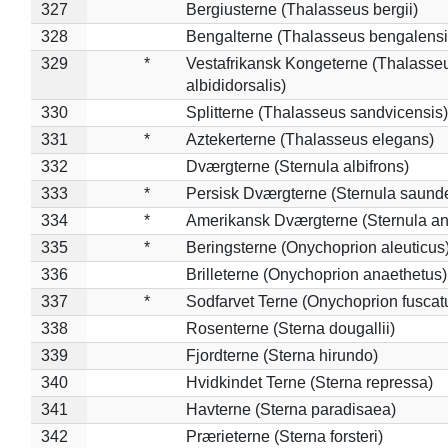
327
Bergiusterne (Thalasseus bergii)
328
Bengalterne (Thalasseus bengalensi
329
*
Vestafrikansk Kongeterne (Thalasse
albididorsalis)
330
Splitterne (Thalasseus sandvicensis)
331
*
Aztekerterne (Thalasseus elegans)
332
Dværgterne (Sternula albifrons)
333
*
Persisk Dværgterne (Sternula saunde
334
*
Amerikansk Dværgterne (Sternula ant
335
*
Beringsterne (Onychoprion aleuticus
336
Brilleterne (Onychoprion anaethetus)
337
*
Sodfarvet Terne (Onychoprion fuscat
338
Rosenterne (Sterna dougallii)
339
Fjordterne (Sterna hirundo)
340
Hvidkindet Terne (Sterna repressa)
341
Havterne (Sterna paradisaea)
342
Prærieterne (Sterna forsteri)