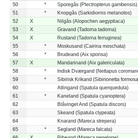
50
*
Sporegås (Plectropterus gambensis)
51
*
Knopgås (Sarkidiornis melanotos)
52
X
Nilgås (Alopochen aegyptiaca)
53
X
Gravand (Tadorna tadorna)
54
X
Rustand (Tadorna ferruginea)
55
*
Moskusand (Cairina moschata)
56
*
Brudeand (Aix sponsa)
57
X
Mandarinand (Aix galericulata)
58
*
Indisk Dværgand (Nettapus coroman
59
*
Sibirisk Krikand (Sibirionetta formosa
60
Atlingand (Spatula querquedula)
61
*
Kaneland (Spatula cyanoptera)
62
Blåvinget And (Spatula discors)
63
Skeand (Spatula clypeata)
64
Knarand (Mareca strepera)
65
*
Segland (Mareca falcata)
66
X
Pibeand (Mareca penelope)