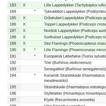
183
X
Lille Lappedykker (Tachybaptus rufico
184
*
Tyknæbbet Lappedykker (Podilymbu
185
X
Gråstrubet Lappedykker (Podiceps g
186
X
Toppet Lappedykker (Podiceps crista
187
X
Nordisk Lappedykker (Podiceps aurit
188
X
Sorthalset Lappedykker (Podiceps nig
189
X
Stor Flamingo (Phoenicopterus rose
190
X
*
Lille Flamingo (Phoeniconaias minor
191
*
Europæisk Løbehøne (Turnix sylvati
192
Triel (Burhinus oedicnemus)
193
Senegaltriel (Burhinus senegalensis
194
*
Kanarisk Strandskade (Haematopus
meadewaldoi)
195
Strandskade (Haematopus ostralegu
196
Stylteløber (Himantopus himantopus
197
Klyde (Recurvirostra avosetta)