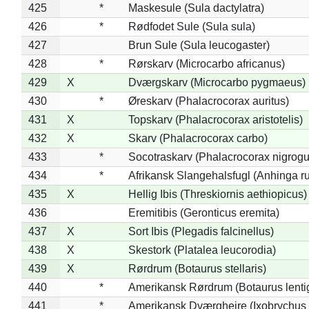
425
*
Maskesule (Sula dactylatra)
426
*
Rødfodet Sule (Sula sula)
427
Brun Sule (Sula leucogaster)
428
*
Rørskarv (Microcarbo africanus)
429
X
Dværgskarv (Microcarbo pygmaeus)
430
*
Øreskarv (Phalacrocorax auritus)
431
X
Topskarv (Phalacrocorax aristotelis)
432
X
Skarv (Phalacrocorax carbo)
433
*
Socotraskarv (Phalacrocorax nigrogul
434
*
Afrikansk Slangehalsfugl (Anhinga ru
435
X
Hellig Ibis (Threskiornis aethiopicus)
436
Eremitibis (Geronticus eremita)
437
X
Sort Ibis (Plegadis falcinellus)
438
X
Skestork (Platalea leucorodia)
439
X
Rørdrum (Botaurus stellaris)
440
*
Amerikansk Rørdrum (Botaurus lenti
441
*
Amerikansk Dværghejre (Ixobrychus e