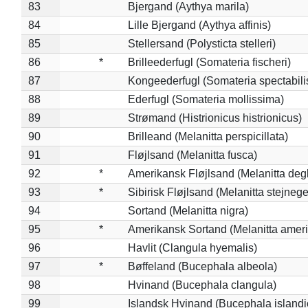
83
Bjergand (Aythya marila)
84
Lille Bjergand (Aythya affinis)
85
Stellersand (Polysticta stelleri)
86
*
Brilleederfugl (Somateria fischeri)
87
Kongeederfugl (Somateria spectabili
88
Ederfugl (Somateria mollissima)
89
Strømand (Histrionicus histrionicus)
90
Brilleand (Melanitta perspicillata)
91
Fløjlsand (Melanitta fusca)
92
*
Amerikansk Fløjlsand (Melanitta deg
93
*
Sibirisk Fløjlsand (Melanitta stejnege
94
Sortand (Melanitta nigra)
95
*
Amerikansk Sortand (Melanitta amer
96
Havlit (Clangula hyemalis)
97
*
Bøffeland (Bucephala albeola)
98
Hvinand (Bucephala clangula)
99
Islandsk Hvinand (Bucephala islandi