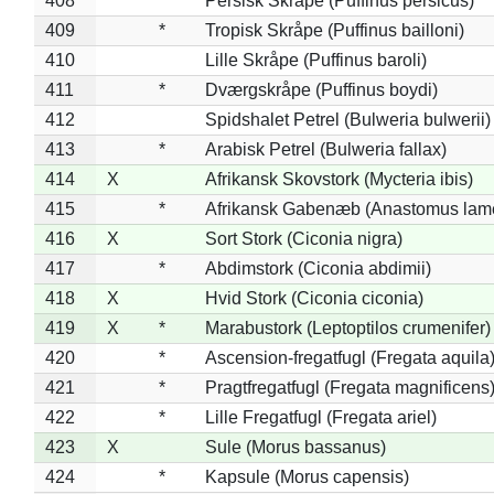
408
*
Persisk Skråpe (Puffinus persicus)
409
*
Tropisk Skråpe (Puffinus bailloni)
410
Lille Skråpe (Puffinus baroli)
411
*
Dværgskråpe (Puffinus boydi)
412
Spidshalet Petrel (Bulweria bulwerii)
413
*
Arabisk Petrel (Bulweria fallax)
414
X
Afrikansk Skovstork (Mycteria ibis)
415
*
Afrikansk Gabenæb (Anastomus lame
416
X
Sort Stork (Ciconia nigra)
417
*
Abdimstork (Ciconia abdimii)
418
X
Hvid Stork (Ciconia ciconia)
419
X
*
Marabustork (Leptoptilos crumenifer)
420
*
Ascension-fregatfugl (Fregata aquila
421
*
Pragtfregatfugl (Fregata magnificens
422
*
Lille Fregatfugl (Fregata ariel)
423
X
Sule (Morus bassanus)
424
*
Kapsule (Morus capensis)