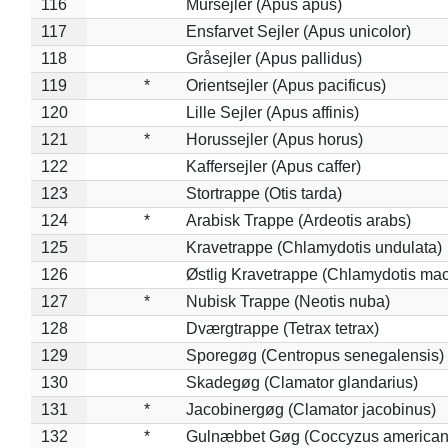
116
Mursejler (Apus apus)
117
Ensfarvet Sejler (Apus unicolor)
118
Gråsejler (Apus pallidus)
119
*
Orientsejler (Apus pacificus)
120
Lille Sejler (Apus affinis)
121
*
Horussejler (Apus horus)
122
Kaffersejler (Apus caffer)
123
Stortrappe (Otis tarda)
124
*
Arabisk Trappe (Ardeotis arabs)
125
Kravetrappe (Chlamydotis undulata)
126
Østlig Kravetrappe (Chlamydotis mac
127
*
Nubisk Trappe (Neotis nuba)
128
Dværgtrappe (Tetrax tetrax)
129
Sporegøg (Centropus senegalensis)
130
Skadegøg (Clamator glandarius)
131
*
Jacobinergøg (Clamator jacobinus)
132
*
Gulnæbbet Gøg (Coccyzus american