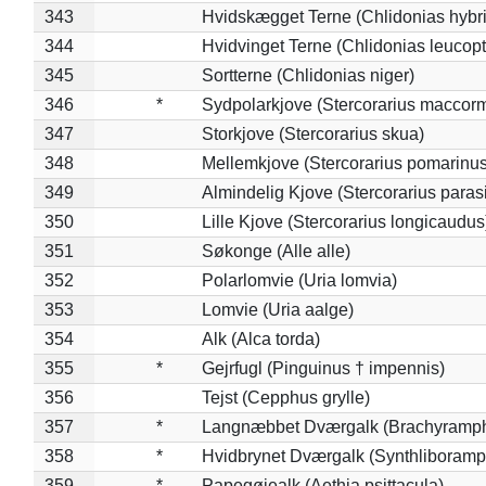
343
Hvidskægget Terne (Chlidonias hybr
344
Hvidvinget Terne (Chlidonias leucopt
345
Sortterne (Chlidonias niger)
346
*
Sydpolarkjove (Stercorarius maccorm
347
Storkjove (Stercorarius skua)
348
Mellemkjove (Stercorarius pomarinus
349
Almindelig Kjove (Stercorarius parasi
350
Lille Kjove (Stercorarius longicaudus
351
Søkonge (Alle alle)
352
Polarlomvie (Uria lomvia)
353
Lomvie (Uria aalge)
354
Alk (Alca torda)
355
*
Gejrfugl (Pinguinus † impennis)
356
Tejst (Cepphus grylle)
357
*
Langnæbbet Dværgalk (Brachyramph
358
*
Hvidbrynet Dværgalk (Synthliboramp
359
*
Papegøjealk (Aethia psittacula)