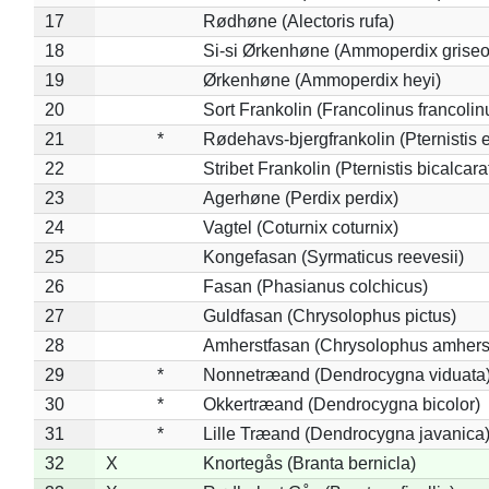
17
Rødhøne (Alectoris rufa)
18
Si-si Ørkenhøne (Ammoperdix griseo
19
Ørkenhøne (Ammoperdix heyi)
20
Sort Frankolin (Francolinus francolin
21
*
Rødehavs-bjergfrankolin (Pternistis e
22
Stribet Frankolin (Pternistis bicalcara
23
Agerhøne (Perdix perdix)
24
Vagtel (Coturnix coturnix)
25
Kongefasan (Syrmaticus reevesii)
26
Fasan (Phasianus colchicus)
27
Guldfasan (Chrysolophus pictus)
28
Amherstfasan (Chrysolophus amhers
29
*
Nonnetræand (Dendrocygna viduata
30
*
Okkertræand (Dendrocygna bicolor)
31
*
Lille Træand (Dendrocygna javanica
32
X
Knortegås (Branta bernicla)