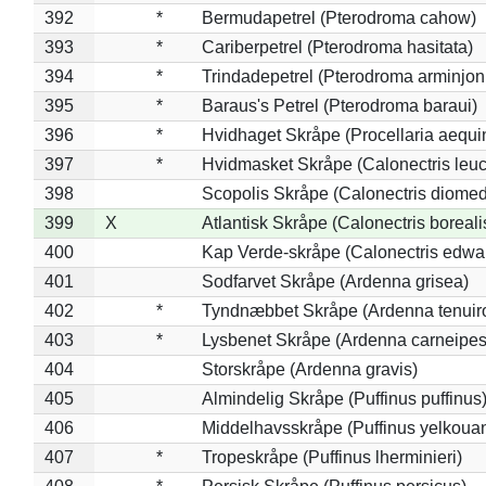
392
*
Bermudapetrel (Pterodroma cahow)
393
*
Cariberpetrel (Pterodroma hasitata)
394
*
Trindadepetrel (Pterodroma arminjon
395
*
Baraus's Petrel (Pterodroma baraui)
396
*
Hvidhaget Skråpe (Procellaria aequin
397
*
Hvidmasket Skråpe (Calonectris leu
398
Scopolis Skråpe (Calonectris diome
399
X
Atlantisk Skråpe (Calonectris boreali
400
Kap Verde-skråpe (Calonectris edwar
401
Sodfarvet Skråpe (Ardenna grisea)
402
*
Tyndnæbbet Skråpe (Ardenna tenuiro
403
*
Lysbenet Skråpe (Ardenna carneipes
404
Storskråpe (Ardenna gravis)
405
Almindelig Skråpe (Puffinus puffinus
406
Middelhavsskråpe (Puffinus yelkoua
407
*
Tropeskråpe (Puffinus lherminieri)