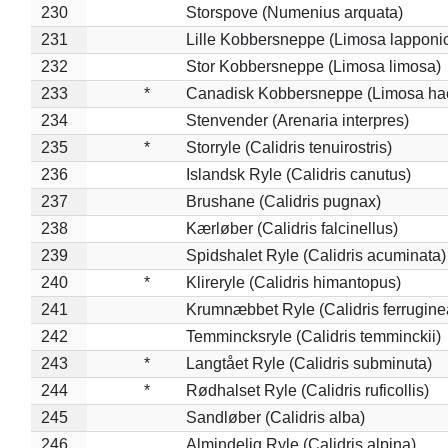
230
Storspove (Numenius arquata)
231
Lille Kobbersneppe (Limosa lapponi
232
Stor Kobbersneppe (Limosa limosa)
233
*
Canadisk Kobbersneppe (Limosa ha
234
Stenvender (Arenaria interpres)
235
*
Storryle (Calidris tenuirostris)
236
Islandsk Ryle (Calidris canutus)
237
Brushane (Calidris pugnax)
238
Kærløber (Calidris falcinellus)
239
Spidshalet Ryle (Calidris acuminata)
240
*
Klireryle (Calidris himantopus)
241
Krumnæbbet Ryle (Calidris ferrugine
242
Temmincksryle (Calidris temminckii)
243
*
Langtået Ryle (Calidris subminuta)
244
*
Rødhalset Ryle (Calidris ruficollis)
245
Sandløber (Calidris alba)
246
Almindelig Ryle (Calidris alpina)