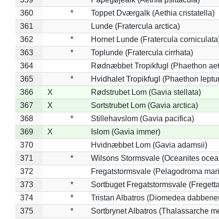
360
*
Toppet Dværgalk (Aethia cristatella)
361
Lunde (Fratercula arctica)
362
*
Hornet Lunde (Fratercula corniculata
363
*
Toplunde (Fratercula cirrhata)
364
Rødnæbbet Tropikfugl (Phaethon ae
365
*
Hvidhalet Tropikfugl (Phaethon leptu
366
X
Rødstrubet Lom (Gavia stellata)
367
X
Sortstrubet Lom (Gavia arctica)
368
*
Stillehavslom (Gavia pacifica)
369
X
Islom (Gavia immer)
370
Hvidnæbbet Lom (Gavia adamsii)
371
*
Wilsons Stormsvale (Oceanites ocea
372
Fregatstormsvale (Pelagodroma mar
373
*
Sortbuget Fregatstormsvale (Fregetta
374
*
Tristan Albatros (Diomedea dabbene
375
*
Sortbrynet Albatros (Thalassarche m