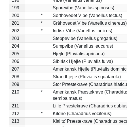
198
Vibe (Vanellus vanellus)
199
Sporevibe (Vanellus spinosus)
200
*
Sorthovedet Vibe (Vanellus tectus)
201
*
Gråhovedet Vibe (Vanellus cinereus)
202
*
Indisk Vibe (Vanellus indicus)
203
Steppevibe (Vanellus gregarius)
204
Sumpvibe (Vanellus leucurus)
205
Hjejle (Pluvialis apricaria)
206
Sibirisk Hjejle (Pluvialis fulva)
207
Amerikansk Hjejle (Pluvialis dominic
208
Strandhjejle (Pluvialis squatarola)
209
Stor Præstekrave (Charadrius hiaticu
210
*
Amerikansk Præstekrave (Charadriu
semipalmatus)
211
Lille Præstekrave (Charadrius dubius
212
*
Kildire (Charadrius vociferus)
213
Kittlitz' Præstekrave (Charadrius pec