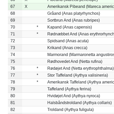
67
X
Amerikansk Pibeand (Mareca americ
68
Gråand (Anas platyrhynchos)
69
Sortbrun And (Anas rubripes)
70
*
Kapand (Anas capensis)
71
*
Rødnæbbet And (Anas erythrorhynch
72
Spidsand (Anas acuta)
73
Krikand (Anas crecca)
74
Marmorand (Marmaronetta angustirost
75
Rødhovedet And (Netta rufina)
76
*
Rødøjet And (Netta erythrophthalma)
77
*
Stor Taffeland (Aythya valisineria)
78
*
Amerikansk Taffeland (Aythya ameri
79
Taffeland (Aythya ferina)
80
Hvidøjet And (Aythya nyroca)
81
Halsbåndstroldand (Aythya collaris)
82
Troldand (Aythya fuligula)