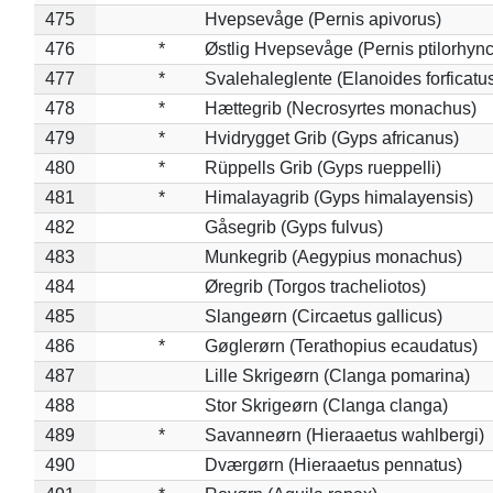
475
Hvepsevåge (Pernis apivorus)
476
*
Østlig Hvepsevåge (Pernis ptilorhyn
477
*
Svalehaleglente (Elanoides forficatu
478
*
Hættegrib (Necrosyrtes monachus)
479
*
Hvidrygget Grib (Gyps africanus)
480
*
Rüppells Grib (Gyps rueppelli)
481
*
Himalayagrib (Gyps himalayensis)
482
Gåsegrib (Gyps fulvus)
483
Munkegrib (Aegypius monachus)
484
Øregrib (Torgos tracheliotos)
485
Slangeørn (Circaetus gallicus)
486
*
Gøglerørn (Terathopius ecaudatus)
487
Lille Skrigeørn (Clanga pomarina)
488
Stor Skrigeørn (Clanga clanga)
489
*
Savanneørn (Hieraaetus wahlbergi)
490
Dværgørn (Hieraaetus pennatus)