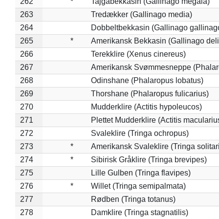
262
*
Tajgabekkasin (Gallinago megala)
263
Tredækker (Gallinago media)
264
Dobbeltbekkasin (Gallinago gallinag
265
*
Amerikansk Bekkasin (Gallinago deli
266
Terekklire (Xenus cinereus)
267
Amerikansk Svømmesneppe (Phalarop
268
Odinshane (Phalaropus lobatus)
269
Thorshane (Phalaropus fulicarius)
270
Mudderklire (Actitis hypoleucos)
271
Plettet Mudderklire (Actitis maculariu
272
Svaleklire (Tringa ochropus)
273
*
Amerikansk Svaleklire (Tringa solitar
274
*
Sibirisk Gråklire (Tringa brevipes)
275
Lille Gulben (Tringa flavipes)
276
*
Willet (Tringa semipalmata)
277
Rødben (Tringa totanus)
278
Damklire (Tringa stagnatilis)