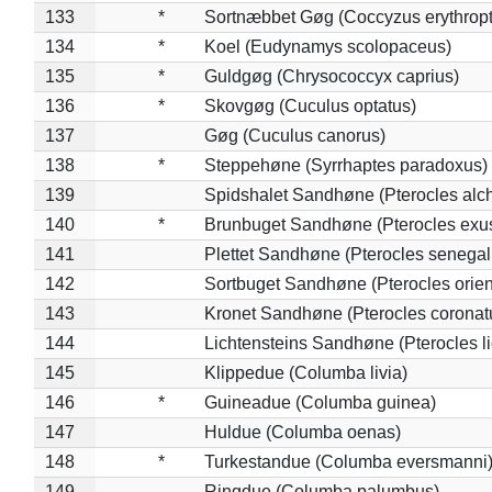
133
*
Sortnæbbet Gøg (Coccyzus erythrop
134
*
Koel (Eudynamys scolopaceus)
135
*
Guldgøg (Chrysococcyx caprius)
136
*
Skovgøg (Cuculus optatus)
137
Gøg (Cuculus canorus)
138
*
Steppehøne (Syrrhaptes paradoxus)
139
Spidshalet Sandhøne (Pterocles alch
140
*
Brunbuget Sandhøne (Pterocles exus
141
Plettet Sandhøne (Pterocles senegal
142
Sortbuget Sandhøne (Pterocles orient
143
Kronet Sandhøne (Pterocles coronat
144
Lichtensteins Sandhøne (Pterocles lic
145
Klippedue (Columba livia)
146
*
Guineadue (Columba guinea)
147
Huldue (Columba oenas)
148
*
Turkestandue (Columba eversmanni
149
Ringdue (Columba palumbus)