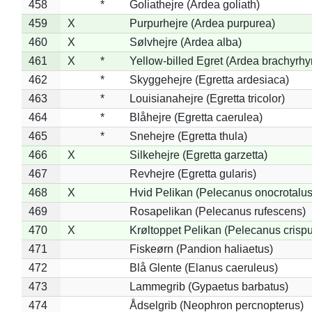
458
*
Goliathejre (Ardea goliath)
459
X
Purpurhejre (Ardea purpurea)
460
X
Sølvhejre (Ardea alba)
461
X
*
Yellow-billed Egret (Ardea brachyrh
462
*
Skyggehejre (Egretta ardesiaca)
463
*
Louisianahejre (Egretta tricolor)
464
*
Blåhejre (Egretta caerulea)
465
*
Snehejre (Egretta thula)
466
X
Silkehejre (Egretta garzetta)
467
Revhejre (Egretta gularis)
468
X
Hvid Pelikan (Pelecanus onocrotalus
469
Rosapelikan (Pelecanus rufescens)
470
X
Krøltoppet Pelikan (Pelecanus crisp
471
Fiskeørn (Pandion haliaetus)
472
Blå Glente (Elanus caeruleus)
473
Lammegrib (Gypaetus barbatus)
474
Ådselgrib (Neophron percnopterus)