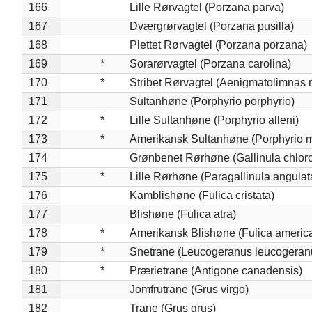
166
Lille Rørvagtel (Porzana parva)
167
Dværgrørvagtel (Porzana pusilla)
168
Plettet Rørvagtel (Porzana porzana)
169
*
Sorarørvagtel (Porzana carolina)
170
*
Stribet Rørvagtel (Aenigmatolimnas 
171
Sultanhøne (Porphyrio porphyrio)
172
*
Lille Sultanhøne (Porphyrio alleni)
173
*
Amerikansk Sultanhøne (Porphyrio m
174
Grønbenet Rørhøne (Gallinula chlor
175
*
Lille Rørhøne (Paragallinula angulat
176
Kamblishøne (Fulica cristata)
177
Blishøne (Fulica atra)
178
*
Amerikansk Blishøne (Fulica americ
179
*
Snetrane (Leucogeranus leucogeran
180
*
Prærietrane (Antigone canadensis)
181
Jomfrutrane (Grus virgo)
182
Trane (Grus grus)