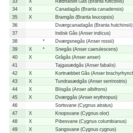
33
X
Rødhalset Gås (Branta ruficollis)
34
X
Canadagås (Branta canadensis)
35
X
Bramgås (Branta leucopsis)
36
Dværgcanadagås (Branta hutchinsii)
37
Indisk Gås (Anser indicus)
38
*
Dværgsnegås (Anser rossii)
39
X
*
Snegås (Anser caerulescens)
40
X
Grågås (Anser anser)
41
Tajgasædgås (Anser fabalis)
42
X
Kortnæbbet Gås (Anser brachyrhync
43
X
Tundrasædgås (Anser serrirostris)
44
X
Blisgås (Anser albifrons)
45
X
Dværggås (Anser erythropus)
46
Sortsvane (Cygnus atratus)
47
X
Knopsvane (Cygnus olor)
48
X
Pibesvane (Cygnus columbianus)
49
X
Sangsvane (Cygnus cygnus)