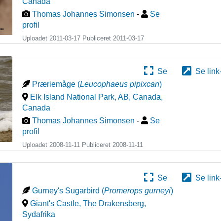
Canada
Thomas Johannes Simonsen
-
Se
profil
Uploadet 2011-03-17 Publiceret
2011-03-17
Se
Se link
Præriemåge
(
Leucophaeus pipixcan
)
Elk Island National Park, AB, Canada
,
Canada
Thomas Johannes Simonsen
-
Se
profil
Uploadet 2008-11-11 Publiceret
2008-11-11
Se
Se link
Gurney's Sugarbird
(
Promerops gurneyi
)
Giant's Castle, The Drakensberg
,
Sydafrika