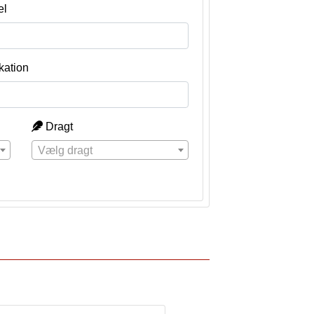
el
kation
Dragt
Vælg dragt