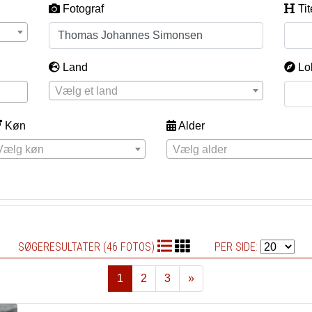
Fotograf
Tit
Land
Lo
Vælg et land
Køn
Alder
Vælg køn
Vælg alder
SØGERESULTATER (46 FOTOS)
PER SIDE:
1
2
3
»
Næste