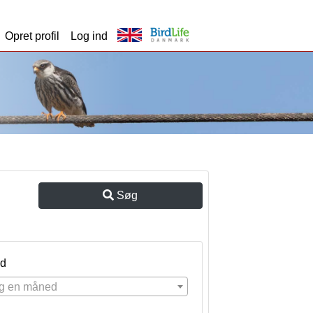
Opret profil
Log ind
Søg
d
g en måned