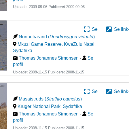
Uploadet 2009-09-06 Publiceret
2009-09-06
Se
Se link
Nonnetræand
(
Dendrocygna viduata
)
Mkuzi Game Reserve, KwaZulu Natal
,
Sydafrika
Thomas Johannes Simonsen
-
Se
profil
Uploadet 2008-11-15 Publiceret
2008-11-15
Se
Se link
Masaistruds
(
Struthio camelus
)
Krüger National Park
,
Sydafrika
Thomas Johannes Simonsen
-
Se
profil
Uploadet 2008-11-15 Publiceret
2008-11-15