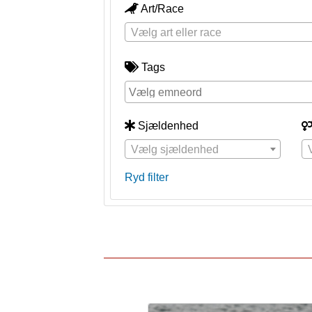
Art/Race
Vælg art eller race
Tags
Sjældenhed
Vælg sjældenhed
Ryd filter