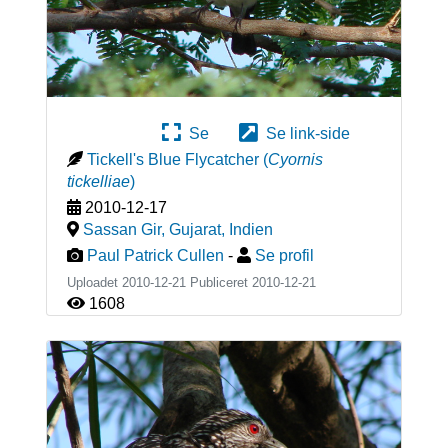
Se
Se link-side
Tickell's Blue Flycatcher
(
Cyornis
tickelliae
)
2010-12-17
Sassan Gir, Gujarat
,
Indien
Paul Patrick Cullen
-
Se profil
Uploadet 2010-12-21 Publiceret
2010-12-21
1608