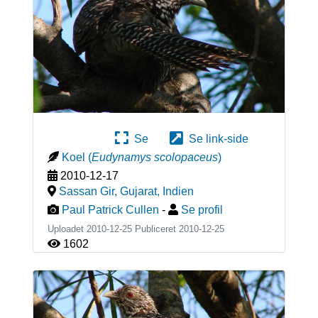
Se
Se link-side
Koel
(
Eudynamys scolopaceus
)
2010-12-17
Sassan Gir, Gujarat
,
Indien
Paul Patrick Cullen
-
Se profil
Uploadet 2010-12-25 Publiceret
2010-12-25
1602