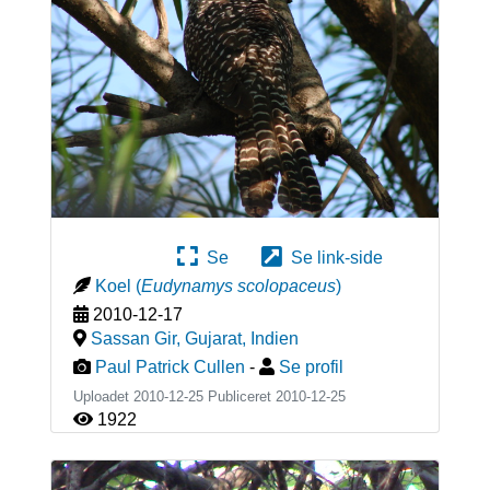
Se
Se link-side
Koel
(
Eudynamys scolopaceus
)
2010-12-17
Sassan Gir, Gujarat
,
Indien
Paul Patrick Cullen
-
Se profil
Uploadet 2010-12-25 Publiceret
2010-12-25
1922