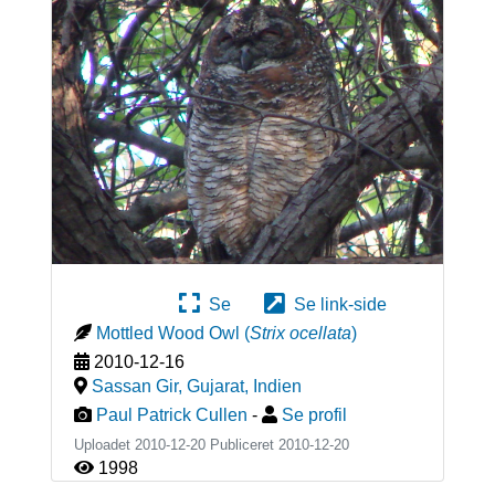
Se
Se link-side
Mottled Wood Owl
(
Strix ocellata
)
2010-12-16
Sassan Gir, Gujarat
,
Indien
Paul Patrick Cullen
-
Se profil
Uploadet 2010-12-20 Publiceret
2010-12-20
1998