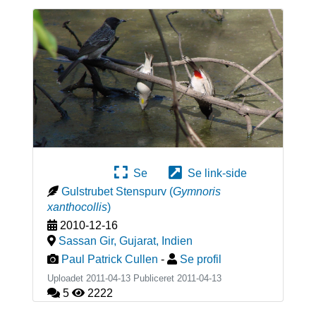
Se
Se link-side
Gulstrubet Stenspurv
(
Gymnoris
xanthocollis
)
2010-12-16
Sassan Gir, Gujarat
,
Indien
Paul Patrick Cullen
-
Se profil
Uploadet 2011-04-13 Publiceret
2011-04-13
5
2222