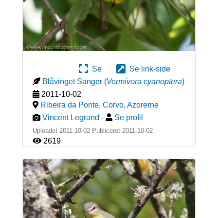
Se
Se link-side
Blåvinget Sanger
(
Vermivora cyanoptera
)
2011-10-02
Ribeira da Ponte, Corvo
,
Azorerne
Vincent Legrand
-
Se profil
Uploadet 2011-10-02 Publiceret
2011-10-02
2619