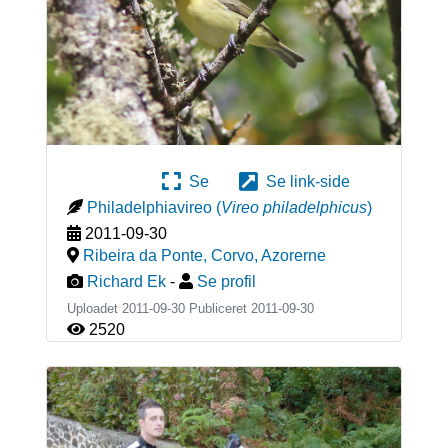
Se
Se link-side
Philadelphiavireo
(
Vireo philadelphicus
)
2011-09-30
Ribeira da Ponte, Corvo
,
Azorerne
Richard Ek
-
Se profil
Uploadet 2011-09-30 Publiceret
2011-09-30
2520