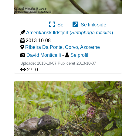
Se
Se link-side
Amerikansk Ildstjert
(
Setophaga ruticilla
)
2013-10-08
Ribeira Da Ponte, Corvo
,
Azorerne
David Monticelli
-
Se profil
Uploadet 2013-10-07 Publiceret
2013-10-07
2710