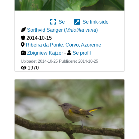
Se
Se link-side
Sorthvid Sanger
(
Mniotilta varia
)
2014-10-15
Ribeira da Ponte, Corvo
,
Azorerne
Zbigniew Kajzer
-
Se profil
Uploadet 2014-10-25 Publiceret
2014-10-25
1970