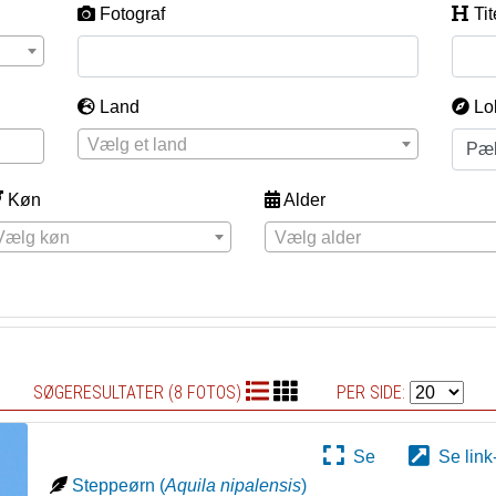
Fotograf
Tit
Land
Lo
Vælg et land
Køn
Alder
Vælg køn
Vælg alder
SØGERESULTATER (8 FOTOS)
PER SIDE:
Se
Se link
Steppeørn
(
Aquila nipalensis
)