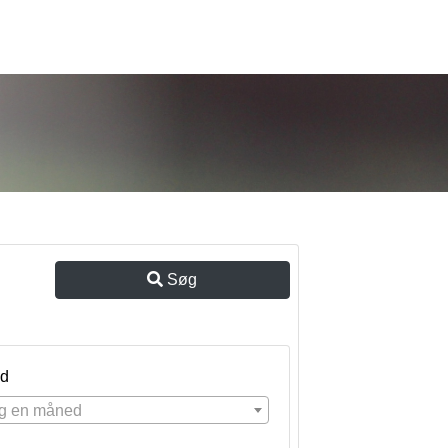
Søg
d
g en måned