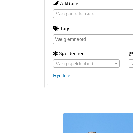
Art/Race
Vælg art eller race
Tags
Sjældenhed
Vælg sjældenhed
Ryd filter