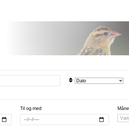
Til og med
Måne
Væl