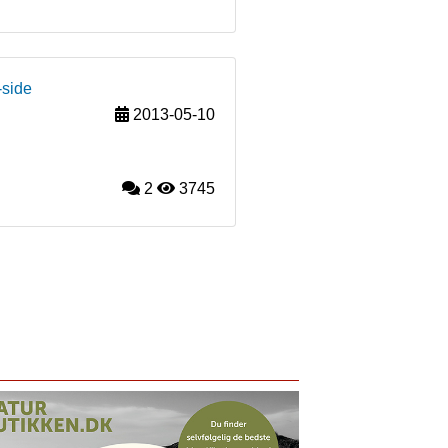
-side
2013-05-10
2
3745