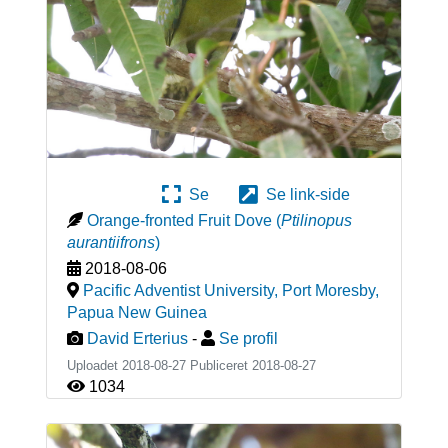
Se
Se link-side
Orange-fronted Fruit Dove
(
Ptilinopus
aurantiifrons
)
2018-08-06
Pacific Adventist University, Port Moresby
,
Papua New Guinea
David Erterius
-
Se profil
Uploadet 2018-08-27 Publiceret
2018-08-27
1034