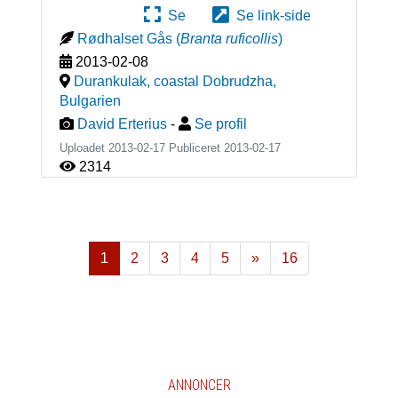
Se
Se link-side
Rødhalset Gås
(
Branta ruficollis
)
2013-02-08
Durankulak, coastal Dobrudzha
,
Bulgarien
David Erterius
-
Se profil
Uploadet 2013-02-17 Publiceret
2013-02-17
2314
1
2
3
4
5
»
16
Næste
ANNONCER