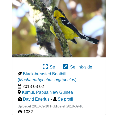
Se
Se link-side
Black-breasted Boatbill
(
Machaerirhynchus nigripectus
)
2018-08-02
Kumul
,
Papua New Guinea
David Erterius
-
Se profil
Uploadet 2018-09-10 Publiceret
2018-09-10
1032