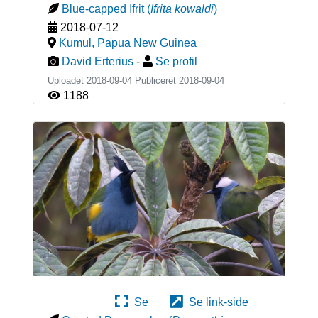
Blue-capped Ifrit
(
Ifrita kowaldi
)
2018-07-12
Kumul
,
Papua New Guinea
David Erterius
-
Se profil
Uploadet 2018-09-04 Publiceret
2018-09-04
1188
Se
Se link-side