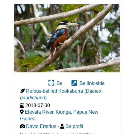
Se
Se link-side
Rufous-bellied Kookaburra
(
Dacelo
gaudichaud
)
2018-07-30
Elevala River, Kiunga
,
Papua New
Guinea
David Erterius
-
Se profil