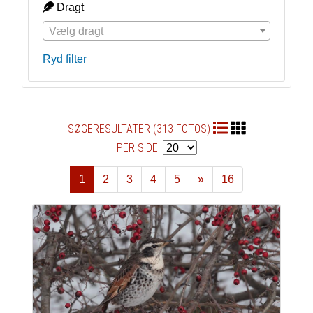
Dragt
Vælg dragt
Ryd filter
SØGERESULTATER (313 FOTOS)
PER SIDE:
1
2
3
4
5
»
16
Næste