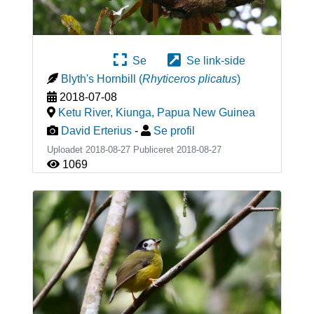
Se
Se link-side
Blyth's Hornbill
(
Rhyticeros plicatus
)
2018-07-08
Ketu River, Kiunga
,
Papua New Guinea
David Erterius
-
Se profil
Uploadet 2018-08-27 Publiceret
2018-08-27
1069