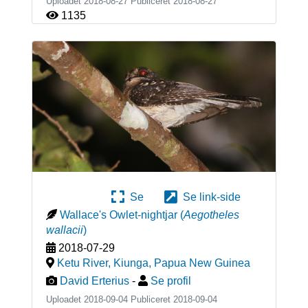
Uploadet 2018-08-27 Publiceret
2018-08-27
1135
Se
Se link-side
Wallace's Owlet-nightjar
(
Aegotheles
wallacii
)
2018-07-29
Ketu River, Kiunga
,
Papua New Guinea
David Erterius
-
Se profil
Uploadet 2018-09-04 Publiceret
2018-09-04