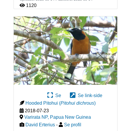
1120
Se
Se link-side
Hooded Pitohui
(
Pitohui dichrous
)
2018-07-23
Varirata NP
,
Papua New Guinea
David Erterius
-
Se profil