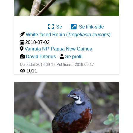
Se
Se link-side
White-faced Robin
(
Tregellasia leucops
)
2018-07-02
Varirata NP
,
Papua New Guinea
David Erterius
-
Se profil
Uploadet 2018-09-17 Publiceret
2018-09-17
1011