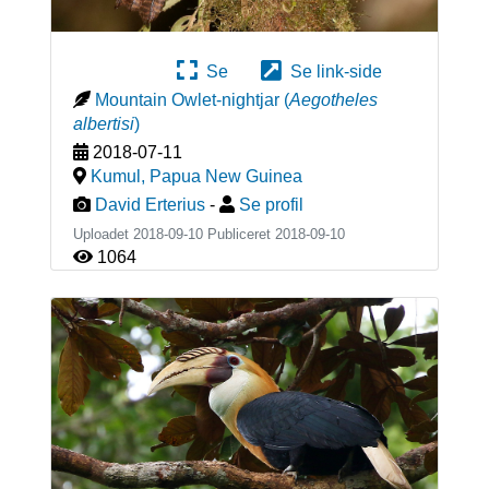
Se
Se link-side
Mountain Owlet-nightjar
(
Aegotheles
albertisi
)
2018-07-11
Kumul
,
Papua New Guinea
David Erterius
-
Se profil
Uploadet 2018-09-10 Publiceret
2018-09-10
1064