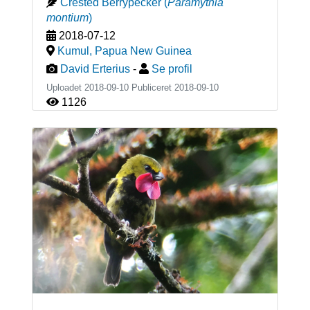
Crested Berrypecker
(
Paramythia
montium
)
2018-07-12
Kumul
,
Papua New Guinea
David Erterius
-
Se profil
Uploadet 2018-09-10 Publiceret
2018-09-10
1126