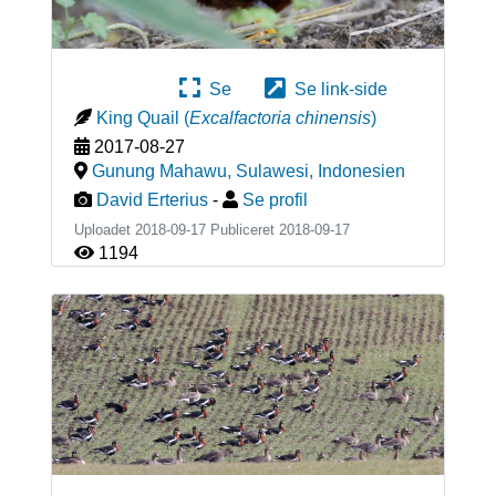
Se
Se link-side
King Quail
(
Excalfactoria chinensis
)
2017-08-27
Gunung Mahawu, Sulawesi
,
Indonesien
David Erterius
-
Se profil
Uploadet 2018-09-17 Publiceret
2018-09-17
1194