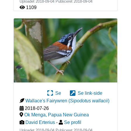
Uploadet 2018-09-04 Publiceret
2018-09-04
1109
Se
Se link-side
Wallace's Fairywren
(
Sipodotus wallacii
)
2018-07-26
Ok Menga
,
Papua New Guinea
David Erterius
-
Se profil
Uploadet 2018-09-04 Publiceret
2018-09-04