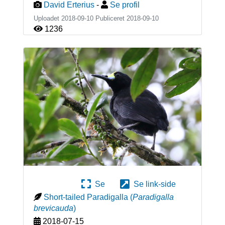
David Erterius
-
Se profil
Uploadet 2018-09-10 Publiceret
2018-09-10
1236
Se
Se link-side
Short-tailed Paradigalla
(
Paradigalla
brevicauda
)
2018-07-15