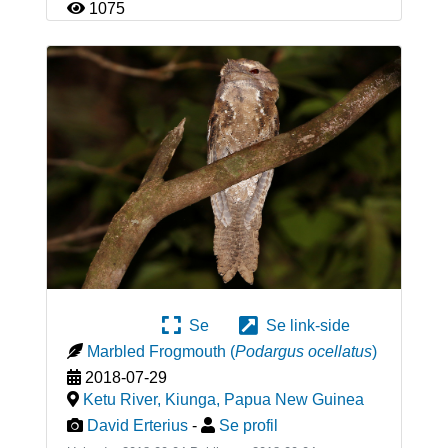
1075
Se
Se link-side
Marbled Frogmouth
(
Podargus ocellatus
)
2018-07-29
Ketu River, Kiunga
,
Papua New Guinea
David Erterius
-
Se profil