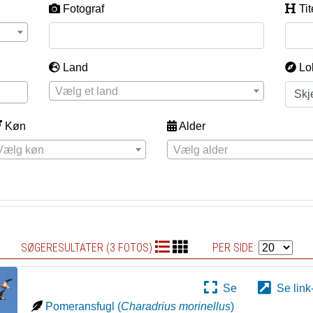
Fotograf
Tit
Land
Lo
Vælg et land
Køn
Alder
Vælg køn
Vælg alder
SØGERESULTATER (3 FOTOS)
PER SIDE:
Se
Se link
Pomeransfugl
(
Charadrius morinellus
)