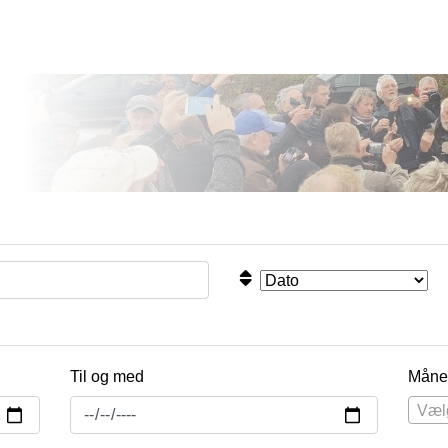
Til og med
Måne
Væl