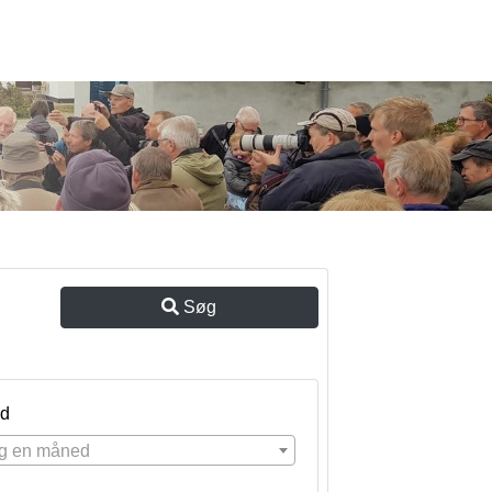
Søg
d
g en måned