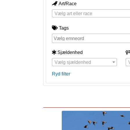
Art/Race
Vælg art eller race
Tags
Sjældenhed
Vælg sjældenhed
Ryd filter