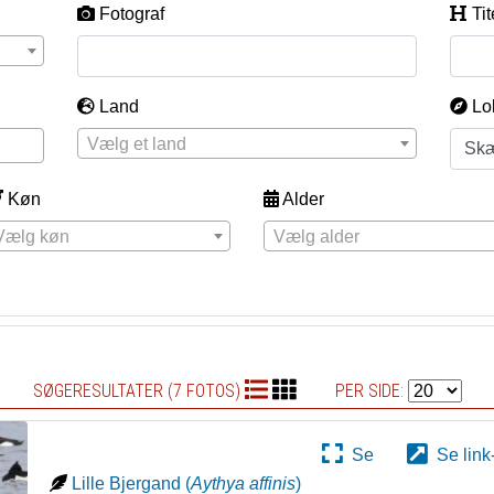
Fotograf
Tit
Land
Lo
Vælg et land
Køn
Alder
Vælg køn
Vælg alder
SØGERESULTATER (7 FOTOS)
PER SIDE:
Se
Se link
Lille Bjergand
(
Aythya affinis
)