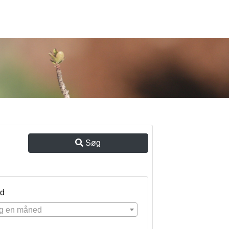
Søg
d
g en måned