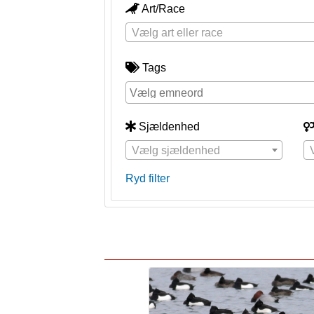
Art/Race
Vælg art eller race
Tags
Sjældenhed
Vælg sjældenhed
Ryd filter