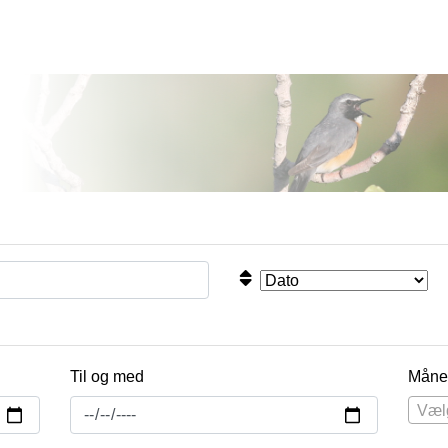
Til og med
Måne
Væl