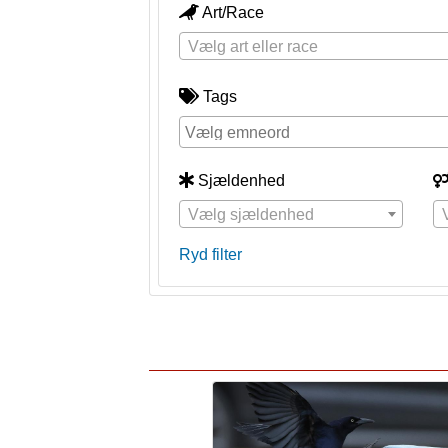
Art/Race
Vælg art eller race
Tags
Sjældenhed
Vælg sjældenhed
Ryd filter