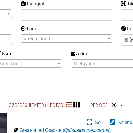
Fotograf
Tit
Land
Lo
Vælg et land
Køn
Alder
Vælg køn
Vælg alder
SØGERESULTATER (4 FOTOS)
PER SIDE:
Se
Se link
Great-tailed Grackle
(
Quiscalus mexicanus
)