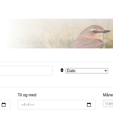
Til og med
Måne
Væl