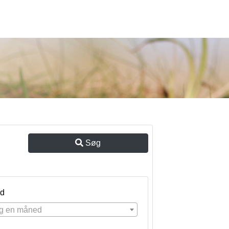
Søg
d
g en måned