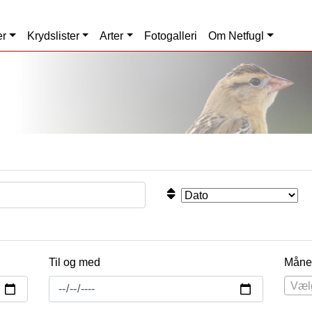
er
Krydslister
Arter
Fotogalleri
Om Netfugl
Til og med
Måne
Væl