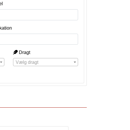
el
kation
Dragt
Vælg dragt