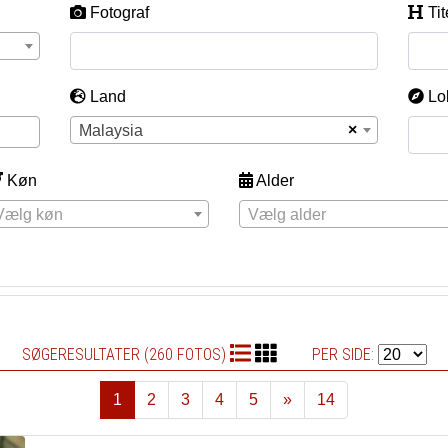
Fotograf
Tit
Land
Lo
×
Malaysia
Køn
Alder
Vælg køn
Vælg alder
SØGERESULTATER (260 FOTOS)
PER SIDE:
1
2
3
4
5
»
14
Næste