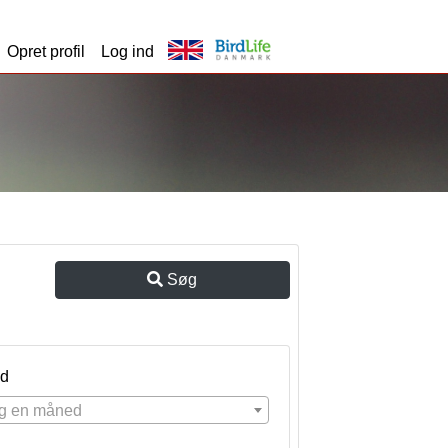
Opret profil
Log ind
Søg
d
g en måned