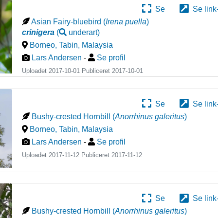
Se
Se link
Asian Fairy-bluebird
(
Irena puella
)
crinigera
(
underart
)
Borneo, Tabin
,
Malaysia
Lars Andersen
-
Se profil
Uploadet 2017-10-01 Publiceret
2017-10-01
Se
Se link
Bushy-crested Hornbill
(
Anorrhinus galeritus
)
Borneo, Tabin
,
Malaysia
Lars Andersen
-
Se profil
Uploadet 2017-11-12 Publiceret
2017-11-12
Se
Se link
Bushy-crested Hornbill
(
Anorrhinus galeritus
)