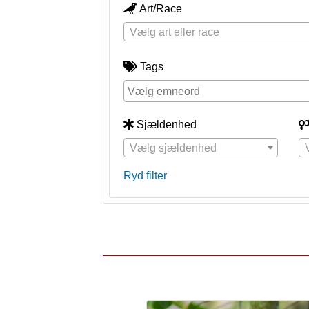
Art/Race
Vælg art eller race
Tags
Sjældenhed
Vælg sjældenhed
Ryd filter