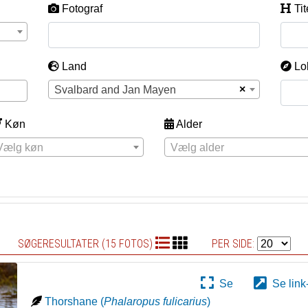
Fotograf
Tit
Land
Lo
×
Svalbard and Jan Mayen
Køn
Alder
Vælg køn
Vælg alder
SØGERESULTATER (15 FOTOS)
PER SIDE:
Se
Se link
Thorshane
(
Phalaropus fulicarius
)