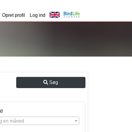
Opret profil
Log ind
Søg
d
g en måned