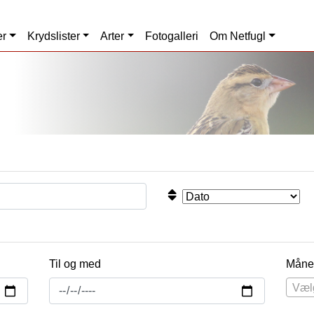
er
Krydslister
Arter
Fotogalleri
Om Netfugl
Til og med
Måne
Væl