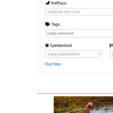
Art/Race
Vælg art eller race
Tags
Sjældenhed
Vælg sjældenhed
Ryd filter