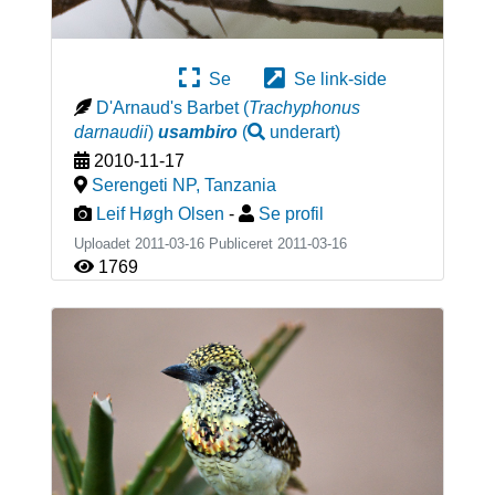
Se
Se link-side
D'Arnaud's Barbet
(
Trachyphonus
darnaudii
)
usambiro
(
underart
)
2010-11-17
Serengeti NP
,
Tanzania
Leif Høgh Olsen
-
Se profil
Uploadet 2011-03-16 Publiceret
2011-03-16
1769