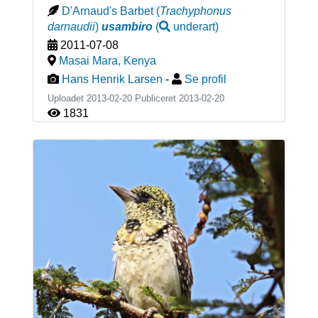
D'Arnaud's Barbet
(
Trachyphonus
darnaudii
)
usambiro
(
underart
)
2011-07-08
Masai Mara
,
Kenya
Hans Henrik Larsen
-
Se profil
Uploadet 2013-02-20 Publiceret
2013-02-20
1831