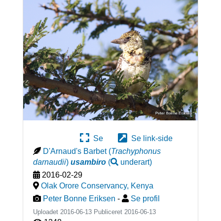
Se
Se link-side
D'Arnaud's Barbet
(
Trachyphonus
darnaudii
)
usambiro
(
underart
)
2016-02-29
Olak Orore Conservancy
,
Kenya
Peter Bonne Eriksen
-
Se profil
Uploadet 2016-06-13 Publiceret
2016-06-13