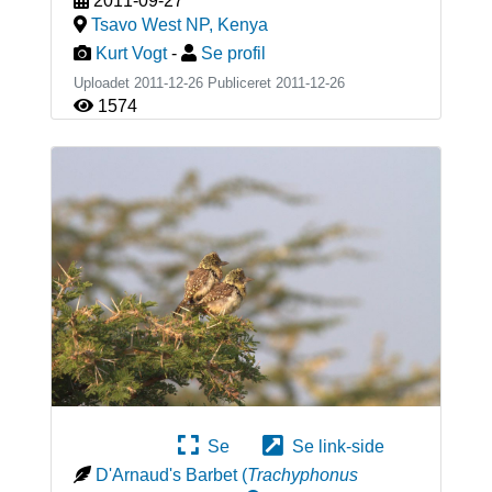
2011-09-27
Tsavo West NP
,
Kenya
Kurt Vogt
-
Se profil
Uploadet 2011-12-26 Publiceret
2011-12-26
1574
Se
Se link-side
D'Arnaud's Barbet
(
Trachyphonus