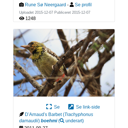
Rune Sø Neergaard
-
Se profil
Uploadet 2015-12-07 Publiceret
2015-12-07
1248
Se
Se link-side
D'Arnaud's Barbet
(
Trachyphonus
darnaudii
)
boehmi
(
underart
)