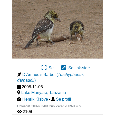
Se
Se link-side
D'Arnaud's Barbet
(
Trachyphonus
darnaudii
)
2008-11-06
Lake Manyara
,
Tanzania
Henrik Kisbye
-
Se profil
Uploadet 2009-03-09 Publiceret
2009-03-09
2109