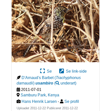
Se
Se link-side
D'Arnaud's Barbet
(
Trachyphonus
darnaudii
)
usambiro
(
underart
)
2011-07-01
Samburu Park
,
Kenya
Hans Henrik Larsen
-
Se profil
Uploadet 2011-12-22 Publiceret
2011-12-22