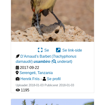
Se
Se link-side
D'Arnaud's Barbet
(
Trachyphonus
darnaudii
)
usambiro
(
underart
)
2017-09-22
Serengeti
,
Tanzania
Henrik Friis
-
Se profil
Uploadet 2018-01-03 Publiceret
2018-01-03
1195