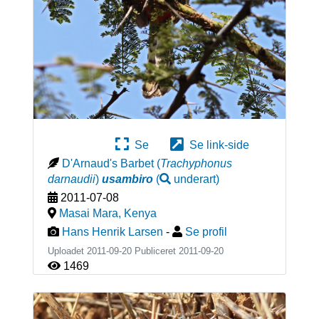
Se
Se link-side
D'Arnaud's Barbet
(
Trachyphonus
darnaudii
)
usambiro
(
underart
)
2011-07-08
Masai Mara
,
Kenya
Hans Henrik Larsen
-
Se profil
Uploadet 2011-09-20 Publiceret
2011-09-20
1469