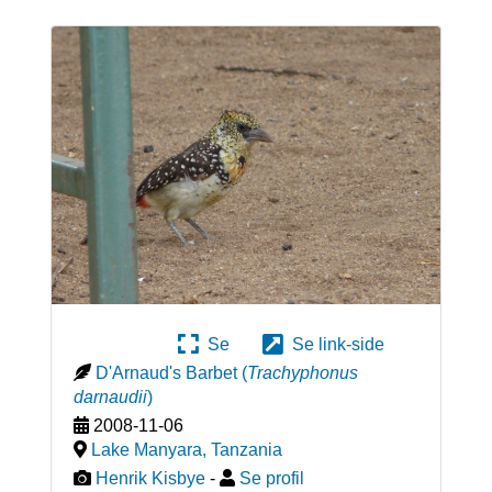
Se
Se link-side
D'Arnaud's Barbet
(
Trachyphonus
darnaudii
)
2008-11-06
Lake Manyara
,
Tanzania
Henrik Kisbye
-
Se profil