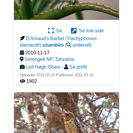
Se
Se link-side
D'Arnaud's Barbet
(
Trachyphonus
darnaudii
)
usambiro
(
underart
)
2010-11-17
Serengeti NP
,
Tanzania
Leif Høgh Olsen
-
Se profil
Uploadet 2011-03-19 Publiceret
2011-03-19
1902