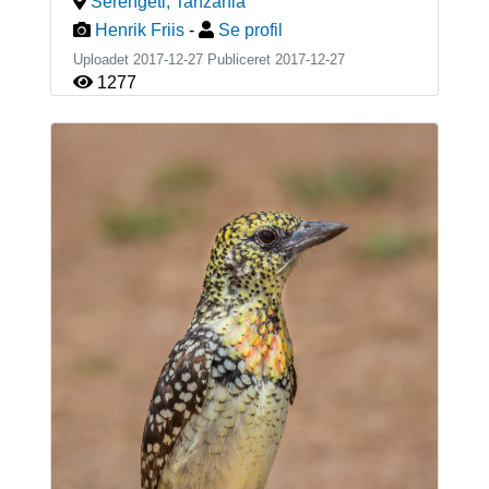
Serengeti
,
Tanzania
Henrik Friis
-
Se profil
Uploadet 2017-12-27 Publiceret
2017-12-27
1277