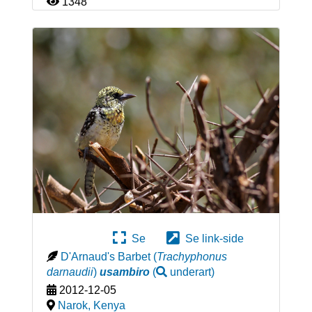
1348
Se
Se link-side
D'Arnaud's Barbet
(
Trachyphonus
darnaudii
)
usambiro
(
underart
)
2012-12-05
Narok
,
Kenya