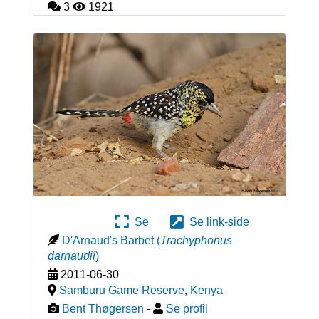
3
1921
Se
Se link-side
D'Arnaud's Barbet
(
Trachyphonus
darnaudii
)
2011-06-30
Samburu Game Reserve
,
Kenya
Bent Thøgersen
-
Se profil