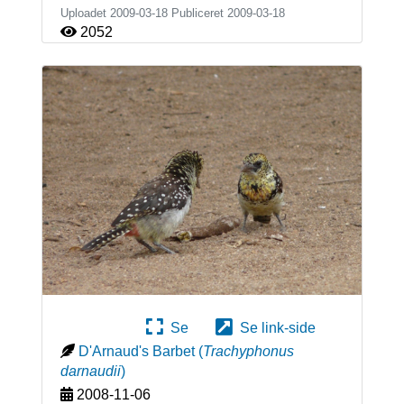
Uploadet 2009-03-18 Publiceret
2009-03-18
2052
Se
Se link-side
D'Arnaud's Barbet
(
Trachyphonus
darnaudii
)
2008-11-06