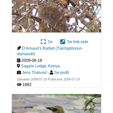
Se
Se link-side
D'Arnaud's Barbet
(
Trachyphonus
darnaudii
)
2009-06-18
Sagala Lodge
,
Kenya
Jens Thalund
-
Se profil
Uploadet 2009-07-19 Publiceret
2009-07-19
1882