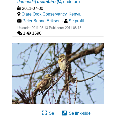
darnaudii
)
usambiro
(
underart
)
2011-07-30
Olare Orok Conservancy
,
Kenya
Peter Bonne Eriksen
-
Se profil
Uploadet 2011-08-13 Publiceret
2011-08-13
1
1690
Se
Se link-side