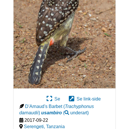
Se
Se link-side
D'Arnaud's Barbet
(
Trachyphonus
darnaudii
)
usambiro
(
underart
)
2017-09-22
Serengeti
,
Tanzania