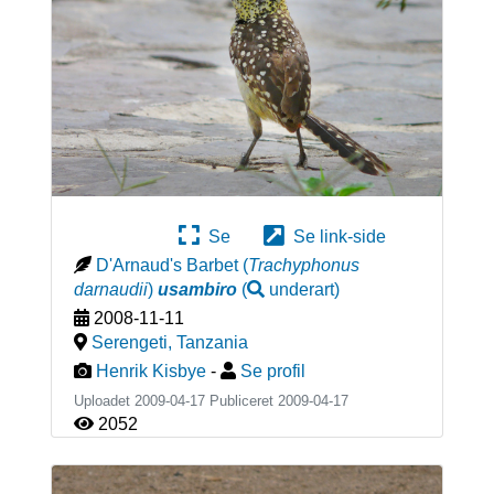
Se
Se link-side
D'Arnaud's Barbet
(
Trachyphonus
darnaudii
)
usambiro
(
underart
)
2008-11-11
Serengeti
,
Tanzania
Henrik Kisbye
-
Se profil
Uploadet 2009-04-17 Publiceret
2009-04-17
2052