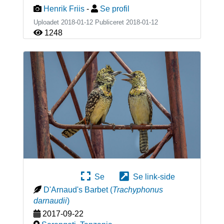
Henrik Friis
-
Se profil
Uploadet 2018-01-12 Publiceret
2018-01-12
1248
Se
Se link-side
D'Arnaud's Barbet
(
Trachyphonus
darnaudii
)
2017-09-22