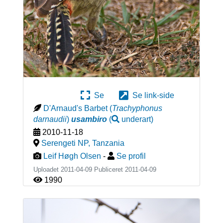
Se
Se link-side
D'Arnaud's Barbet
(
Trachyphonus
darnaudii
)
usambiro
(
underart
)
2010-11-18
Serengeti NP
,
Tanzania
Leif Høgh Olsen
-
Se profil
Uploadet 2011-04-09 Publiceret
2011-04-09
1990