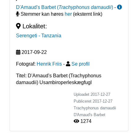
D'Arnaud's Barbet
(
Trachyphonus darnaudii
)
-
Stemmer kan høres
her
(eksternt link)
Lokalitet:
Serengeti
- Tanzania
2017-09-22
Fotograf:
Henrik Friis
-
Se profil
Titel: D'Arnaud's Barbet (Trachyphonus
darnaudii) Usambiroperleskægfugl
Uploadet 2017-12-27
Publiceret
2017-12-27
Trachyphonus darnaudii
D'Arnaud's Barbet
1274