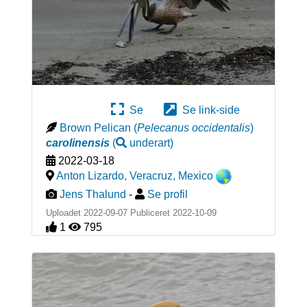
Se
Se link-side
Brown Pelican
(
Pelecanus occidentalis
)
carolinensis
(
underart
)
2022-03-18
Anton Lizardo, Veracruz
,
Mexico
Jens Thalund
-
Se profil
Uploadet 2022-09-07 Publiceret
2022-10-09
1
795