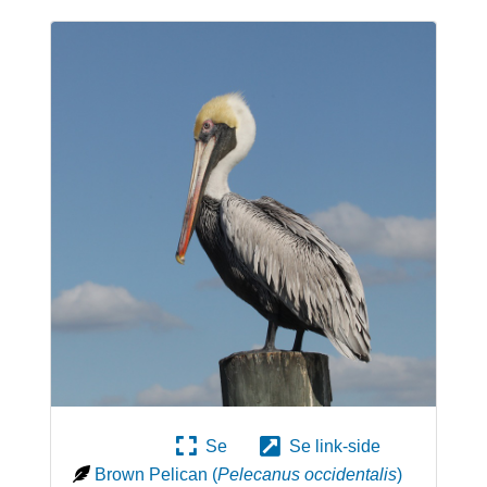
Se
Se link-side
Brown Pelican
(
Pelecanus occidentalis
)