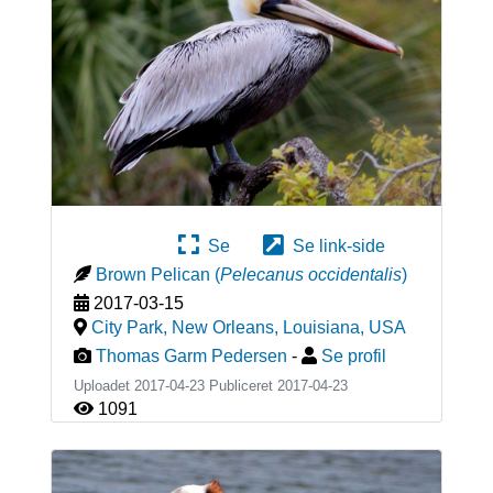
Se
Se link-side
Brown Pelican
(
Pelecanus occidentalis
)
2017-03-15
City Park, New Orleans, Louisiana
,
USA
Thomas Garm Pedersen
-
Se profil
Uploadet 2017-04-23 Publiceret
2017-04-23
1091