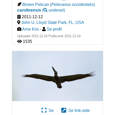
Brown Pelican
(
Pelecanus occidentalis
)
carolinensis
(
underart
)
2011-12-12
John U. Lloyd State Park, FL
,
USA
Arne Kiis
-
Se profil
Uploadet 2011-12-24 Publiceret
2011-12-24
1535
Se
Se link-side