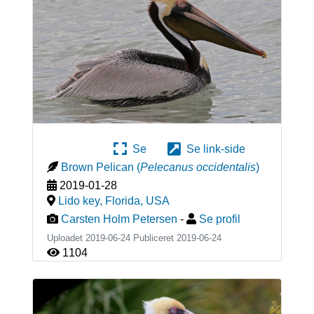
Se
Se link-side
Brown Pelican
(
Pelecanus occidentalis
)
2019-01-28
Lido key, Florida
,
USA
Carsten Holm Petersen
-
Se profil
Uploadet 2019-06-24 Publiceret
2019-06-24
1104