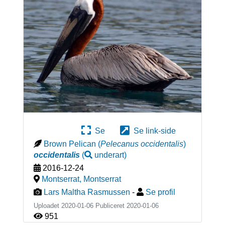
Se
Se link-side
Brown Pelican
(
Pelecanus occidentalis
)
occidentalis
(
underart
)
2016-12-24
Montserrat
,
Montserrat
Lars Maltha Rasmussen
-
Se profil
Uploadet 2020-01-06 Publiceret
2020-01-06
951