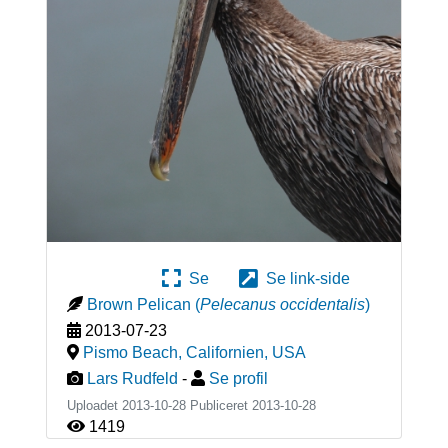
Se
Se link-side
Brown Pelican
(
Pelecanus occidentalis
)
2013-07-23
Pismo Beach, Californien
,
USA
Lars Rudfeld
-
Se profil
Uploadet 2013-10-28 Publiceret
2013-10-28
1419