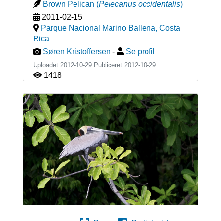
Brown Pelican
(
Pelecanus occidentalis
)
2011-02-15
Parque Nacional Marino Ballena
,
Costa
Rica
Søren Kristoffersen
-
Se profil
Uploadet 2012-10-29 Publiceret
2012-10-29
1418