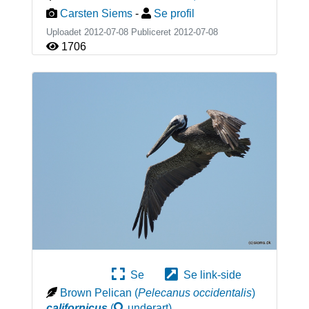
Carsten Siems
-
Se profil
Uploadet 2012-07-08 Publiceret
2012-07-08
1706
Se
Se link-side
Brown Pelican
(
Pelecanus occidentalis
)
californicus
(
underart
)