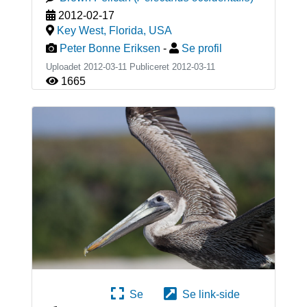
2012-02-17
Key West, Florida
,
USA
Peter Bonne Eriksen
-
Se profil
Uploadet 2012-03-11 Publiceret
2012-03-11
1665
Se
Se link-side