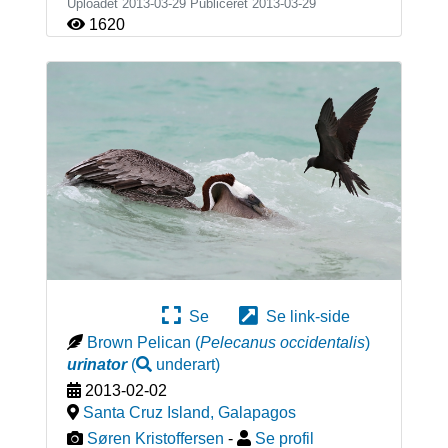
Uploadet 2013-03-29 Publiceret
2013-03-29
1620
Se
Se link-side
Brown Pelican
(
Pelecanus occidentalis
)
urinator
(
underart
)
2013-02-02
Santa Cruz Island
,
Galapagos
Søren Kristoffersen
-
Se profil