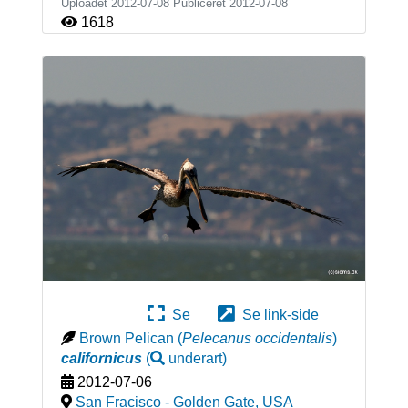
Uploadet 2012-07-08 Publiceret
2012-07-08
1618
Se
Se link-side
Brown Pelican
(
Pelecanus occidentalis
)
californicus
(
underart
)
2012-07-06
San Fracisco - Golden Gate
,
USA