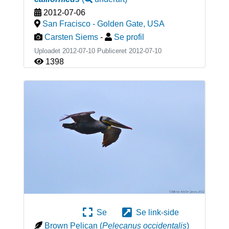
2012-07-06
San Fracisco - Golden Gate
,
USA
Carsten Siems
-
Se profil
Uploadet 2012-07-10 Publiceret
2012-07-10
1398
Se
Se link-side
Brown Pelican
(
Pelecanus occidentalis
)