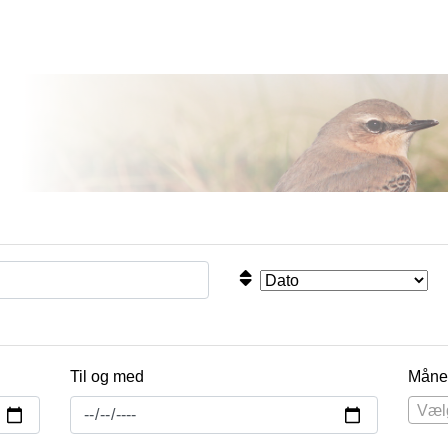
Til og med
Måne
Væl