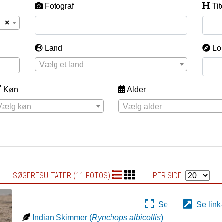
Fotograf
Tit
×
Land
Lo
Vælg et land
Køn
Alder
Vælg køn
Vælg alder
SØGERESULTATER (11 FOTOS)
PER SIDE:
Se
Se link
Indian Skimmer
(
Rynchops albicollis
)