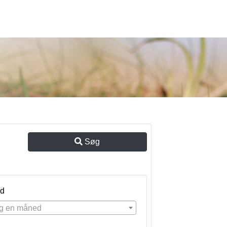
Søg
d
g en måned