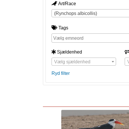
Art/Race
(Rynchops albicollis)
Tags
Sjældenhed
Vælg sjældenhed
Ryd filter