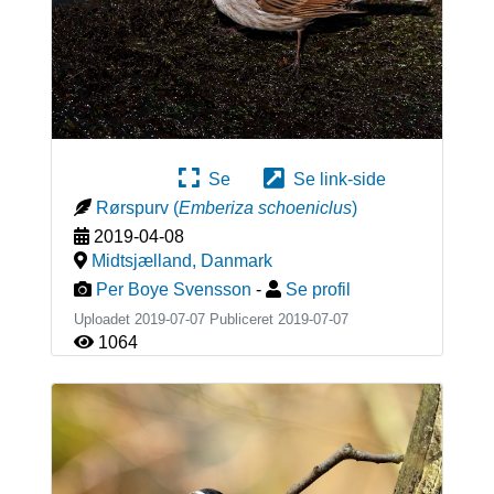
Se
Se link-side
Rørspurv
(
Emberiza schoeniclus
)
2019-04-08
Midtsjælland
,
Danmark
Per Boye Svensson
-
Se profil
Uploadet 2019-07-07 Publiceret
2019-07-07
1064