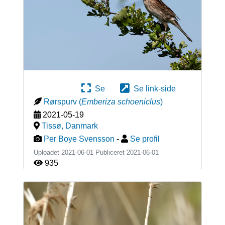
Se
Se link-side
Rørspurv
(
Emberiza schoeniclus
)
2021-05-19
Tissø
,
Danmark
Per Boye Svensson
-
Se profil
Uploadet 2021-06-01 Publiceret
2021-06-01
935