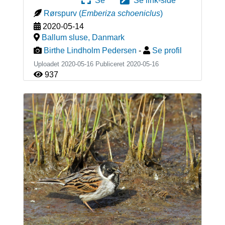
Se
Se link-side
Rørspurv
(
Emberiza schoeniclus
)
2020-05-14
Ballum sluse
,
Danmark
Birthe Lindholm Pedersen
-
Se profil
Uploadet 2020-05-16 Publiceret
2020-05-16
937