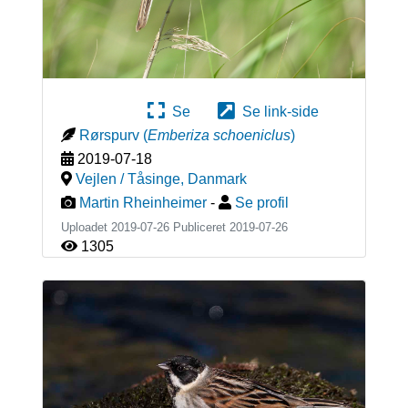
Se
Se link-side
Rørspurv
(
Emberiza schoeniclus
)
2019-07-18
Vejlen / Tåsinge
,
Danmark
Martin Rheinheimer
-
Se profil
Uploadet 2019-07-26 Publiceret
2019-07-26
1305