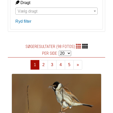
Dragt
Vælg dragt
Ryd filter
SØGERESULTATER (98 FOTOS)
PER SIDE:
1
2
3
4
5
»
Næste