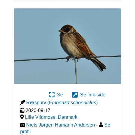
Se
Se link-side
Rørspurv
(
Emberiza schoeniclus
)
2020-09-17
Lille Vildmose
,
Danmark
Niels Jørgen Hamann Andersen
-
Se
profil