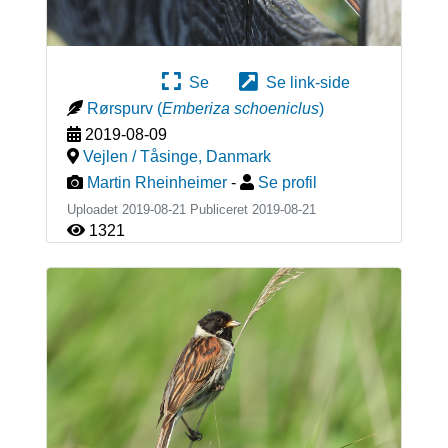
Se
Se link-side
Rørspurv
(
Emberiza schoeniclus
)
2019-08-09
Vejlen / Tåsinge
,
Danmark
Martin Rheinheimer
-
Se profil
Uploadet 2019-08-21 Publiceret
2019-08-21
1321