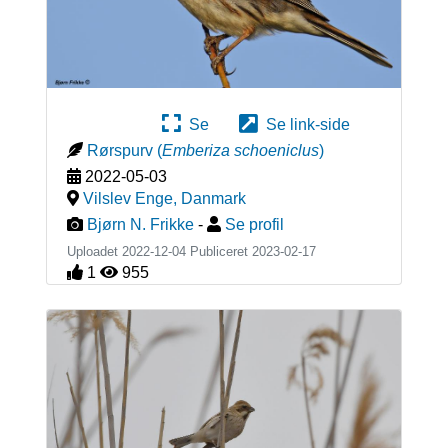
Se
Se link-side
Rørspurv
(
Emberiza schoeniclus
)
2022-05-03
Vilslev Enge
,
Danmark
Bjørn N. Frikke
-
Se profil
Uploadet 2022-12-04 Publiceret
2023-02-17
1
955