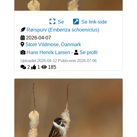
Se
Se link-side
Rørspurv
(
Emberiza schoeniclus
)
2026-04-07
Store Vildmose
,
Danmark
Hans Henrik Larsen
-
Se profil
Uploadet 2026-04-12 Publiceret
2026-07-06
2
1
185