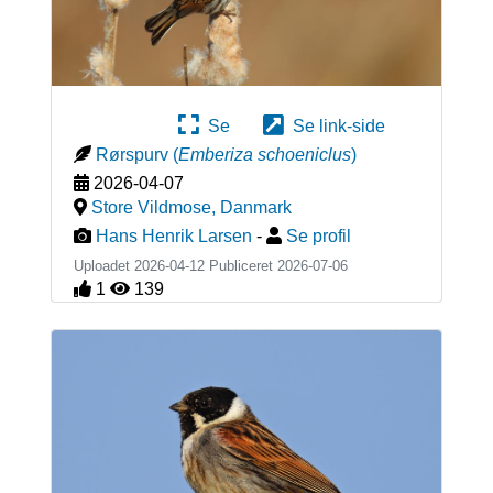
Se
Se link-side
Rørspurv
(
Emberiza schoeniclus
)
2026-04-07
Store Vildmose
,
Danmark
Hans Henrik Larsen
-
Se profil
Uploadet 2026-04-12 Publiceret
2026-07-06
1
139