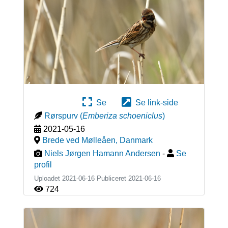
Se
Se link-side
Rørspurv
(
Emberiza schoeniclus
)
2021-05-16
Brede ved Mølleåen
,
Danmark
Niels Jørgen Hamann Andersen
-
Se
profil
Uploadet 2021-06-16 Publiceret
2021-06-16
724