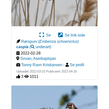
Se
Se link-side
Rørspurv
(
Emberiza schoeniclus
)
caspia
(
underart
)
2022-02-28
Sirvan
,
Aserbajdsjan
Tonny Ravn Kristiansen
-
Se profil
Uploadet 2022-03-10 Publiceret
2022-04-16
3
1011