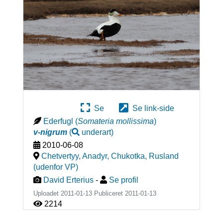
Se
Se link-side
Ederfugl
(
Somateria mollissima
)
v-nigrum
(
underart
)
2010-06-08
Chetvertyy, Anadyr, Chukotka
,
Rusland
(udenfor VP)
David Erterius
-
Se profil
Uploadet 2011-01-13 Publiceret
2011-01-13
2214