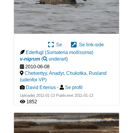
Se
Se link-side
Ederfugl
(
Somateria mollissima
)
v-nigrum
(
underart
)
2010-06-08
Chetvertyy, Anadyr, Chukotka
,
Rusland
(udenfor VP)
David Erterius
-
Se profil
Uploadet 2011-01-13 Publiceret
2011-01-13
1852