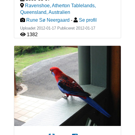
Ravenshoe, Atherton Tablelands,
Queensland
,
Australien
Rune Sø Neergaard
-
Se profil
Uploadet 2012-01-17 Publiceret
2012-01-17
1382