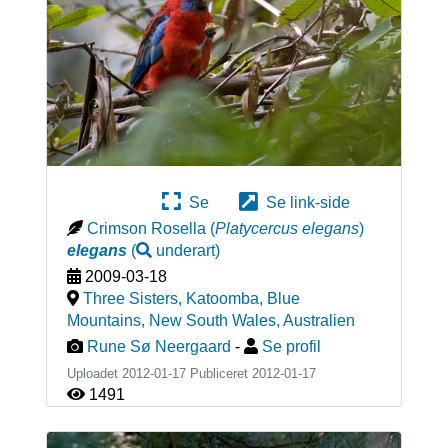
Se
Se link-side
Crimson Rosella
(
Platycercus elegans
)
elegans
(
underart
)
2009-03-18
Three Sisters, Katoomba, Blue
Mountains, New South Wales
,
Australien
Rune Sø Neergaard
-
Se profil
Uploadet 2012-01-17 Publiceret
2012-01-17
1491