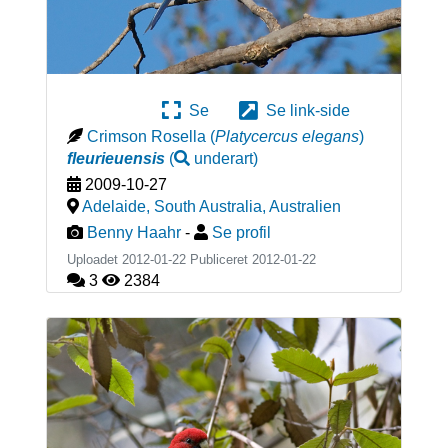
Se
Se link-side
Crimson Rosella
(
Platycercus elegans
)
fleurieuensis
(
underart
)
2009-10-27
Adelaide, South Australia
,
Australien
Benny Haahr
-
Se profil
Uploadet 2012-01-22 Publiceret
2012-01-22
3
2384