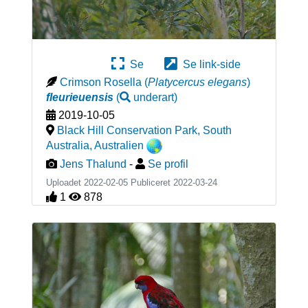
Se
Se link-side
Crimson Rosella
(
Platycercus elegans
)
fleurieuensis
(
underart
)
2019-10-05
Black Hill Conservation Park, South
Australia
,
Australien
Jens Thalund
-
Se profil
Uploadet 2022-02-05 Publiceret
2022-03-24
1
878