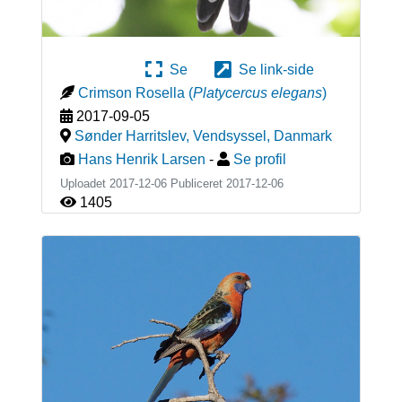
Se
Se link-side
Crimson Rosella
(
Platycercus elegans
)
2017-09-05
Sønder Harritslev, Vendsyssel
,
Danmark
Hans Henrik Larsen
-
Se profil
Uploadet 2017-12-06 Publiceret
2017-12-06
1405