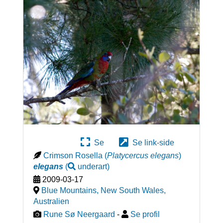
Se
Se link-side
Crimson Rosella
(
Platycercus elegans
)
elegans
(
underart
)
2009-03-17
Blue Mountains, New South Wales
,
Australien
Rune Sø Neergaard
-
Se profil