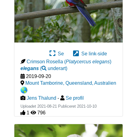
Se
Se link-side
Crimson Rosella
(
Platycercus elegans
)
elegans
(
underart
)
2019-09-20
Mount Tamborine, Queensland
,
Australien
Jens Thalund
-
Se profil
Uploadet 2021-08-21 Publiceret
2021-10-10
1
796