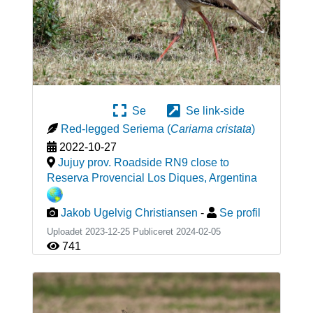
Se
Se link-side
Red-legged Seriema
(
Cariama cristata
)
2022-10-27
Jujuy prov. Roadside RN9 close to
Reserva Provencial Los Diques
,
Argentina
Jakob Ugelvig Christiansen
-
Se profil
Uploadet 2023-12-25 Publiceret
2024-02-05
741