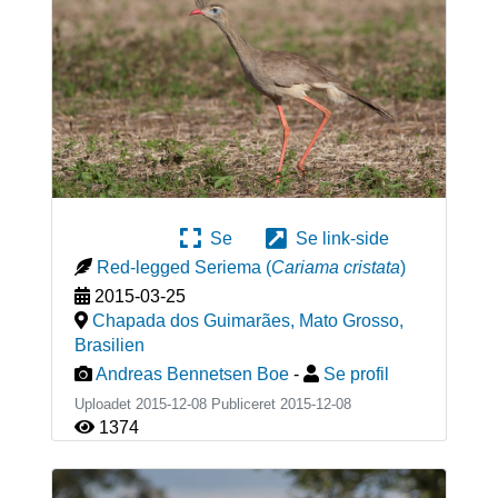
Se
Se link-side
Red-legged Seriema
(
Cariama cristata
)
2015-03-25
Chapada dos Guimarães, Mato Grosso
,
Brasilien
Andreas Bennetsen Boe
-
Se profil
Uploadet 2015-12-08 Publiceret
2015-12-08
1374