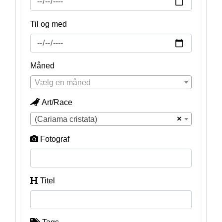
Til og med
Måned
Vælg en måned
Art/Race
×
(Cariama cristata)
Fotograf
Titel