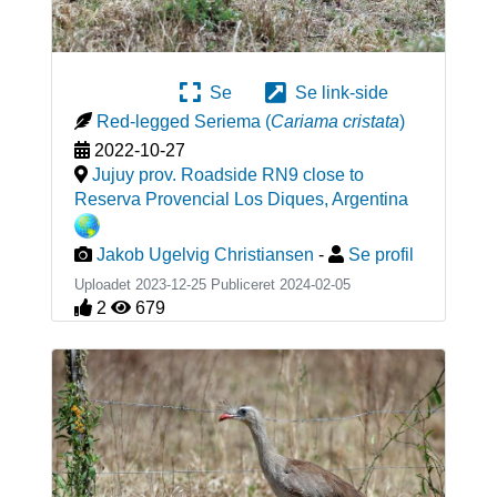
Se
Se link-side
Red-legged Seriema
(
Cariama cristata
)
2022-10-27
Jujuy prov. Roadside RN9 close to
Reserva Provencial Los Diques
,
Argentina
Jakob Ugelvig Christiansen
-
Se profil
Uploadet 2023-12-25 Publiceret
2024-02-05
2
679