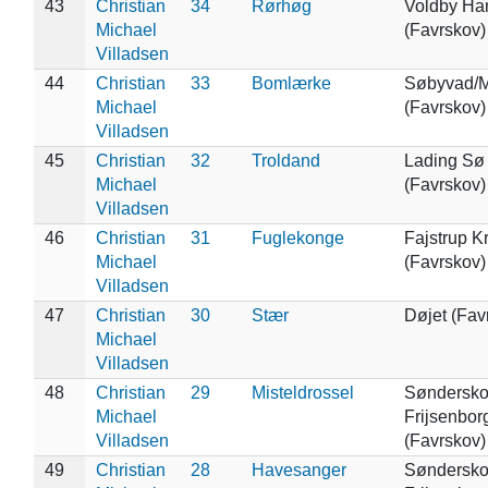
43
Christian
34
Rørhøg
Voldby H
Michael
(Favrskov)
Villadsen
44
Christian
33
Bomlærke
Søbyvad/
Michael
(Favrskov)
Villadsen
45
Christian
32
Troldand
Lading Sø
Michael
(Favrskov)
Villadsen
46
Christian
31
Fuglekonge
Fajstrup Kr
Michael
(Favrskov)
Villadsen
47
Christian
30
Stær
Døjet (Fav
Michael
Villadsen
48
Christian
29
Misteldrossel
Søndersko
Michael
Frijsenbor
Villadsen
(Favrskov)
49
Christian
28
Havesanger
Søndersko