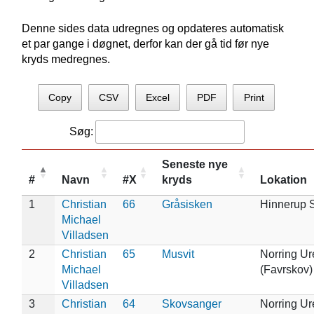
Denne sides data udregnes og opdateres automatisk
et par gange i døgnet, derfor kan der gå tid før nye
kryds medregnes.
Copy
CSV
Excel
PDF
Print
Søg:
Seneste nye
#
Navn
#X
kryds
Lokation
1
Christian
66
Gråsisken
Hinnerup 
Michael
Villadsen
2
Christian
65
Musvit
Norring Ur
Michael
(Favrskov)
Villadsen
3
Christian
64
Skovsanger
Norring Ur