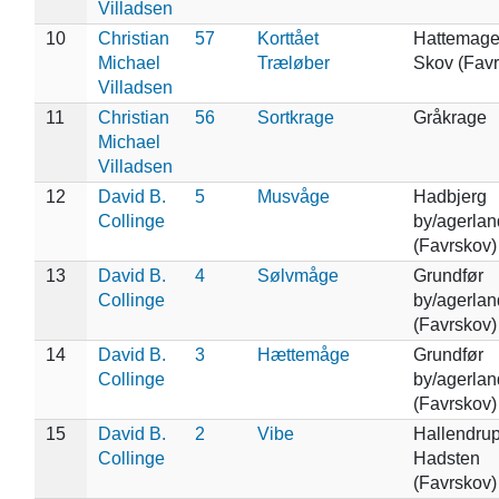
Villadsen
10
Christian
57
Korttået
Hattemage
Michael
Træløber
Skov (Favr
Villadsen
11
Christian
56
Sortkrage
Gråkrage
Michael
Villadsen
12
David B.
5
Musvåge
Hadbjerg
Collinge
by/agerlan
(Favrskov)
13
David B.
4
Sølvmåge
Grundfør
Collinge
by/agerlan
(Favrskov)
14
David B.
3
Hættemåge
Grundfør
Collinge
by/agerlan
(Favrskov)
15
David B.
2
Vibe
Hallendru
Collinge
Hadsten
(Favrskov)