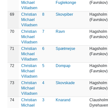
Michael
Fuglekonge
(Favrskov)
Villadsen
69
Christian
8
Skovpiber
Hagsholm
Michael
(Favrskov)
Villadsen
70
Christian
7
Ravn
Hagsholm
Michael
(Favrskov)
Villadsen
71
Christian
6
Spætmejse
Hagsholm
Michael
(Favrskov)
Villadsen
72
Christian
5
Dompap
Hagsholm
Michael
(Favrskov)
Villadsen
73
Christian
4
Skovskade
Hagsholm
Michael
(Favrskov)
Villadsen
74
Christian
3
Knarand
Clausholm
Michael
Dyrehave