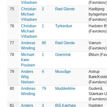
Villadsen
(Favrskov)
75
Christian
2
Rød Glente
Hadbjerg
Michael
by/agerlan
Villadsen
(Favrskov)
76
Christian
1
Tyrkerdue
Hadsten B
Michael
(Favrskov)
Villadsen
77
Andreas
80
Rød Glente
Værum
Winding
(Favrskov)
78
Michael
1
Grønirisk
Ødum (Fav
Køie
Poulsen
79
Anders
4
Musvåge
Astrup
Wiig
Bæk/Kold
Nielsen
(Favrskov)
80
Andreas
79
Mudderklire
Gudenå,
Winding
Stærkær-U
(Favrskov)
81
Anders
3
Blå Kærhøg
Hadsten