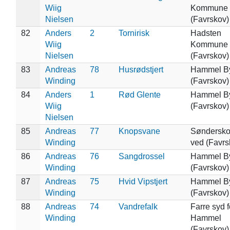
Wiig
Kommune
Nielsen
(Favrskov)
82
Anders
2
Tornirisk
Hadsten
Wiig
Kommune
Nielsen
(Favrskov)
83
Andreas
78
Husrødstjert
Hammel B
Winding
(Favrskov)
84
Anders
1
Rød Glente
Hammel B
Wiig
(Favrskov)
Nielsen
85
Andreas
77
Knopsvane
Søndersko
Winding
ved (Favrs
86
Andreas
76
Sangdrossel
Hammel B
Winding
(Favrskov)
87
Andreas
75
Hvid Vipstjert
Hammel B
Winding
(Favrskov)
88
Andreas
74
Vandrefalk
Farre syd f
Winding
Hammel
(Favrskov)