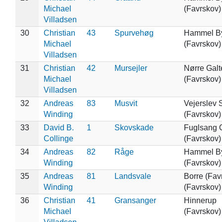
Michael
(Favrskov)
Villadsen
30
Christian
43
Spurvehøg
Hammel B
Michael
(Favrskov)
Villadsen
31
Christian
42
Mursejler
Nørre Galt
Michael
(Favrskov)
Villadsen
32
Andreas
83
Musvit
Vejerslev 
Winding
(Favrskov)
33
David B.
1
Skovskade
Fuglsang 
Collinge
(Favrskov)
34
Andreas
82
Råge
Hammel B
Winding
(Favrskov)
35
Andreas
81
Landsvale
Borre (Fav
Winding
(Favrskov)
36
Christian
41
Gransanger
Hinnerup
Michael
(Favrskov)