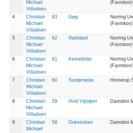
Michael
(Favrskov)
Villadsen
4
Christian
63
Gøg
Norring Ur
Michael
(Favrskov)
Villadsen
5
Christian
62
Rødstjert
Norring Ur
Michael
(Favrskov)
Villadsen
6
Christian
61
Kernebider
Norring Ur
Michael
(Favrskov)
Villadsen
7
Christian
60
Sumpmejse
Hinnerup 
Michael
Villadsen
8
Christian
59
Hvid Vipstjert
Damsbro 
Michael
Villadsen
9
Christian
58
Grønsisken
Damsbro 
Michael