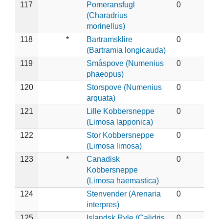
117
Pomeransfugl
0
(Charadrius
morinellus)
118
*
Bartramsklire
0
(Bartramia longicauda)
119
Småspove (Numenius
0
phaeopus)
120
Storspove (Numenius
0
arquata)
121
Lille Kobbersneppe
0
(Limosa lapponica)
122
Stor Kobbersneppe
0
(Limosa limosa)
123
*
Canadisk
0
Kobbersneppe
(Limosa haemastica)
124
Stenvender (Arenaria
0
interpres)
125
Islandsk Ryle (Calidris
0