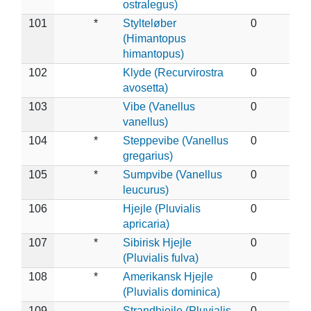
ostralegus)
101
*
Stylteløber
0
(Himantopus
himantopus)
102
Klyde (Recurvirostra
0
avosetta)
103
Vibe (Vanellus
0
vanellus)
104
*
Steppevibe (Vanellus
0
gregarius)
105
*
Sumpvibe (Vanellus
0
leucurus)
106
Hjejle (Pluvialis
0
apricaria)
107
*
Sibirisk Hjejle
0
(Pluvialis fulva)
108
*
Amerikansk Hjejle
0
(Pluvialis dominica)
109
Strandhjejle (Pluvialis
0