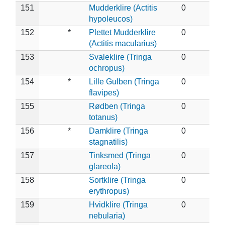
151
Mudderklire (Actitis
0
hypoleucos)
152
*
Plettet Mudderklire
0
(Actitis macularius)
153
Svaleklire (Tringa
0
ochropus)
154
*
Lille Gulben (Tringa
0
flavipes)
155
Rødben (Tringa
0
totanus)
156
*
Damklire (Tringa
0
stagnatilis)
157
Tinksmed (Tringa
0
glareola)
158
Sortklire (Tringa
0
erythropus)
159
Hvidklire (Tringa
0
nebularia)