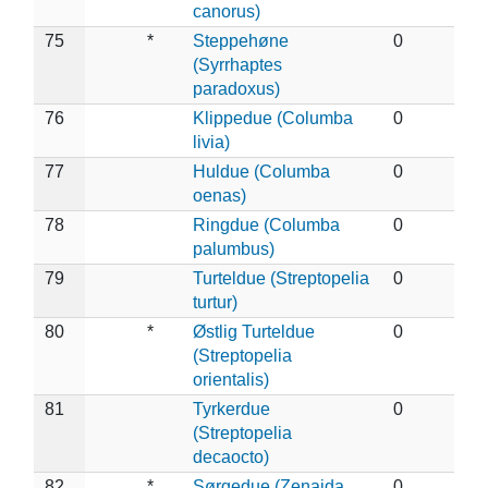
canorus)
75
*
Steppehøne
0
(Syrrhaptes
paradoxus)
76
Klippedue (Columba
0
livia)
77
Huldue (Columba
0
oenas)
78
Ringdue (Columba
0
palumbus)
79
Turteldue (Streptopelia
0
turtur)
80
*
Østlig Turteldue
0
(Streptopelia
orientalis)
81
Tyrkerdue
0
(Streptopelia
decaocto)
82
*
Sørgedue (Zenaida
0