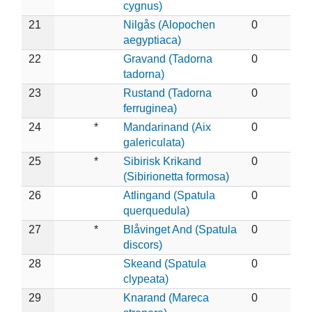
cygnus)
21
Nilgås (Alopochen
0
aegyptiaca)
22
Gravand (Tadorna
0
tadorna)
23
Rustand (Tadorna
0
ferruginea)
24
*
Mandarinand (Aix
0
galericulata)
25
*
Sibirisk Krikand
0
(Sibirionetta formosa)
26
Atlingand (Spatula
0
querquedula)
27
*
Blåvinget And (Spatula
0
discors)
28
Skeand (Spatula
0
clypeata)
29
Knarand (Mareca
0