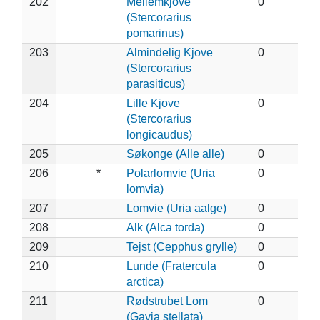
202
Mellemkjove
0
(Stercorarius
pomarinus)
203
Almindelig Kjove
0
(Stercorarius
parasiticus)
204
Lille Kjove
0
(Stercorarius
longicaudus)
205
Søkonge (Alle alle)
0
206
*
Polarlomvie (Uria
0
lomvia)
207
Lomvie (Uria aalge)
0
208
Alk (Alca torda)
0
209
Tejst (Cepphus grylle)
0
210
Lunde (Fratercula
0
arctica)
211
Rødstrubet Lom
0
(Gavia stellata)