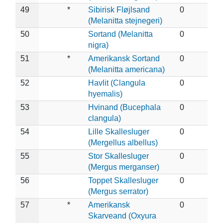
49
*
Sibirisk Fløjlsand
0
(Melanitta stejnegeri)
50
Sortand (Melanitta
0
nigra)
51
*
Amerikansk Sortand
0
(Melanitta americana)
52
Havlit (Clangula
0
hyemalis)
53
Hvinand (Bucephala
0
clangula)
54
Lille Skallesluger
0
(Mergellus albellus)
55
Stor Skallesluger
0
(Mergus merganser)
56
Toppet Skallesluger
0
(Mergus serrator)
57
*
Amerikansk
0
Skarveand (Oxyura