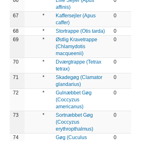
66
*
Lille Sejler (Apus
0
affinis)
67
*
Kaffersejler (Apus
0
caffer)
68
*
Stortrappe (Otis tarda)
0
69
*
Østlig Kravetrappe
0
(Chlamydotis
macqueenii)
70
*
Dværgtrappe (Tetrax
0
tetrax)
71
*
Skadegøg (Clamator
0
glandarius)
72
*
Gulnæbbet Gøg
0
(Coccyzus
americanus)
73
*
Sortnæbbet Gøg
0
(Coccyzus
erythropthalmus)
74
Gøg (Cuculus
0