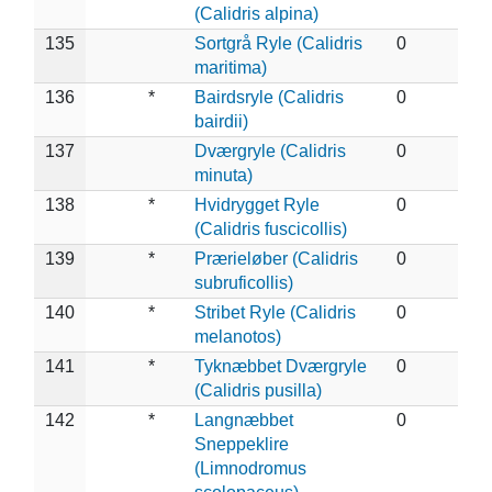
(Calidris alpina)
135
Sortgrå Ryle (Calidris
0
maritima)
136
*
Bairdsryle (Calidris
0
bairdii)
137
Dværgryle (Calidris
0
minuta)
138
*
Hvidrygget Ryle
0
(Calidris fuscicollis)
139
*
Prærieløber (Calidris
0
subruficollis)
140
*
Stribet Ryle (Calidris
0
melanotos)
141
*
Tyknæbbet Dværgryle
0
(Calidris pusilla)
142
*
Langnæbbet
0
Sneppeklire
(Limnodromus