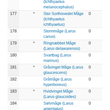
(Ichthyaetus
melanocephalus)
177
*
Stor Sorthovedet Måge
0
(Ichthyaetus
ichthyaetus)
178
Stormmåge (Larus
0
canus)
179
*
Ringnæbbet Måge
0
(Larus delawarensis)
180
Svartbag (Larus
0
marinus)
181
*
Gråvinget Måge (Larus
0
glaucescens)
182
Gråmåge (Larus
0
hyperboreus)
183
*
Hvidvinget Måge
0
(Larus glaucoides)
184
Sølvmåge (Larus
0
argentatus)