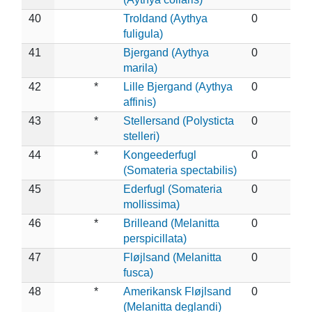
40
Troldand (Aythya
0
fuligula)
41
Bjergand (Aythya
0
marila)
42
*
Lille Bjergand (Aythya
0
affinis)
43
*
Stellersand (Polysticta
0
stelleri)
44
*
Kongeederfugl
0
(Somateria spectabilis)
45
Ederfugl (Somateria
0
mollissima)
46
*
Brilleand (Melanitta
0
perspicillata)
47
Fløjlsand (Melanitta
0
fusca)
48
*
Amerikansk Fløjlsand
0
(Melanitta deglandi)