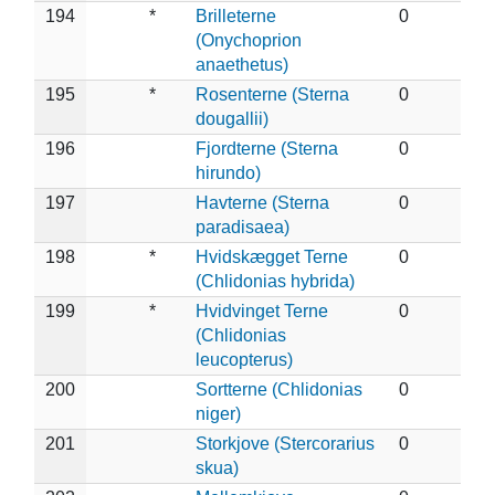
194
*
Brilleterne
0
(Onychoprion
anaethetus)
195
*
Rosenterne (Sterna
0
dougallii)
196
Fjordterne (Sterna
0
hirundo)
197
Havterne (Sterna
0
paradisaea)
198
*
Hvidskægget Terne
0
(Chlidonias hybrida)
199
*
Hvidvinget Terne
0
(Chlidonias
leucopterus)
200
Sortterne (Chlidonias
0
niger)
201
Storkjove (Stercorarius
0
skua)