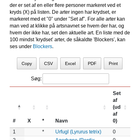
der er set af en eller flere personer markeret ved et
kryds (X) på listen. De arter ingen har krydset, er
markeret med et "0" under "Set af". For alle arter kan
man ved at klikke på artsnavnet se hvem der har, og
hvem der ikke har, set den aktuelle art. En liste med de
100 mindst 'krydset' arter, de såkaldte 'Blockers', kan
ses under
Blockers
.
Copy
CSV
Excel
PDF
Print
Søg:
Set
af
(ud
af
#
X
*
Navn
0)
1
*
Urfugl (Lyrurus tetrix)
0