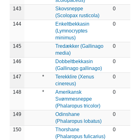
scolopaceus)
143
Skovsneppe
0
(Scolopax rusticola)
144
Enkeltbekkasin
0
(Lymnocryptes
minimus)
145
Tredækker (Gallinago
0
media)
146
Dobbeltbekkasin
0
(Gallinago gallinago)
147
*
Terekklire (Xenus
0
cinereus)
148
*
Amerikansk
0
Svømmesneppe
(Phalaropus tricolor)
149
Odinshane
0
(Phalaropus lobatus)
150
Thorshane
0
(Phalaropus fulicarius)