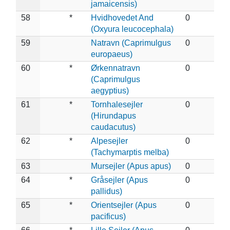
jamaicensis)
58
*
Hvidhovedet And
0
(Oxyura leucocephala)
59
Natravn (Caprimulgus
0
europaeus)
60
*
Ørkennatravn
0
(Caprimulgus
aegyptius)
61
*
Tornhalesejler
0
(Hirundapus
caudacutus)
62
*
Alpesejler
0
(Tachymarptis melba)
63
Mursejler (Apus apus)
0
64
*
Gråsejler (Apus
0
pallidus)
65
*
Orientsejler (Apus
0
pacificus)