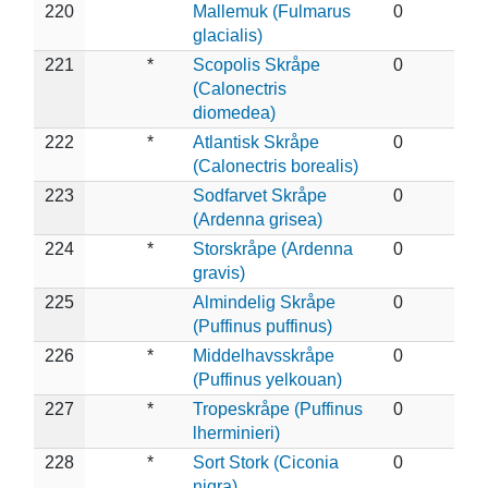
220
Mallemuk (Fulmarus
0
glacialis)
221
*
Scopolis Skråpe
0
(Calonectris
diomedea)
222
*
Atlantisk Skråpe
0
(Calonectris borealis)
223
Sodfarvet Skråpe
0
(Ardenna grisea)
224
*
Storskråpe (Ardenna
0
gravis)
225
Almindelig Skråpe
0
(Puffinus puffinus)
226
*
Middelhavsskråpe
0
(Puffinus yelkouan)
227
*
Tropeskråpe (Puffinus
0
lherminieri)
228
*
Sort Stork (Ciconia
0
nigra)