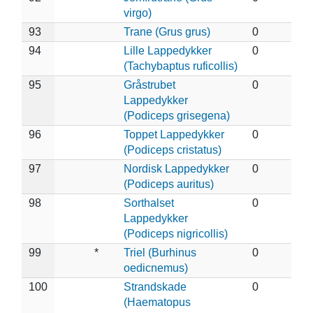
virgo)
93
Trane (Grus grus)
0
94
Lille Lappedykker
0
(Tachybaptus ruficollis)
95
Gråstrubet
0
Lappedykker
(Podiceps grisegena)
96
Toppet Lappedykker
0
(Podiceps cristatus)
97
Nordisk Lappedykker
0
(Podiceps auritus)
98
Sorthalset
0
Lappedykker
(Podiceps nigricollis)
99
*
Triel (Burhinus
0
oedicnemus)
100
Strandskade
0
(Haematopus