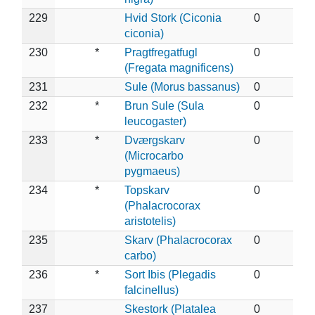
229
Hvid Stork (Ciconia
0
ciconia)
230
*
Pragtfregatfugl
0
(Fregata magnificens)
231
Sule (Morus bassanus)
0
232
*
Brun Sule (Sula
0
leucogaster)
233
*
Dværgskarv
0
(Microcarbo
pygmaeus)
234
*
Topskarv
0
(Phalacrocorax
aristotelis)
235
Skarv (Phalacrocorax
0
carbo)
236
*
Sort Ibis (Plegadis
0
falcinellus)
237
Skestork (Platalea
0