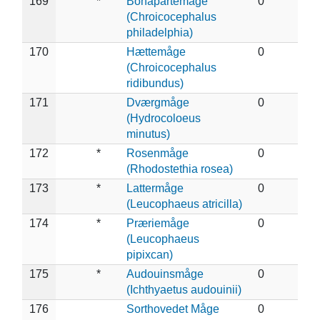
169
*
Bonapartemåge
0
(Chroicocephalus
philadelphia)
170
Hættemåge
0
(Chroicocephalus
ridibundus)
171
Dværgmåge
0
(Hydrocoloeus
minutus)
172
*
Rosenmåge
0
(Rhodostethia rosea)
173
*
Lattermåge
0
(Leucophaeus atricilla)
174
*
Præriemåge
0
(Leucophaeus
pipixcan)
175
*
Audouinsmåge
0
(Ichthyaetus audouinii)
176
Sorthovedet Måge
0