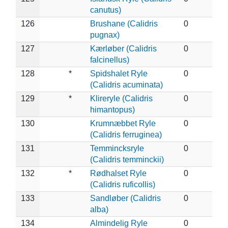
canutus)
126
Brushane (Calidris
0
pugnax)
127
Kærløber (Calidris
0
falcinellus)
128
*
Spidshalet Ryle
0
(Calidris acuminata)
129
*
Klireryle (Calidris
0
himantopus)
130
Krumnæbbet Ryle
0
(Calidris ferruginea)
131
Temmincksryle
0
(Calidris temminckii)
132
*
Rødhalset Ryle
0
(Calidris ruficollis)
133
Sandløber (Calidris
0
alba)
134
Almindelig Ryle
0