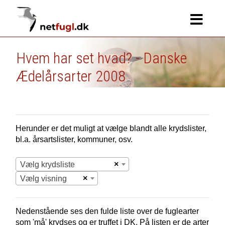
Hvem har set hvad? - Danske
Ædelårsarter 2008
Herunder er det muligt at vælge blandt alle krydslister,
bl.a. årsartslister, kommuner, osv.
×
Vælg krydsliste
×
Vælg visning
Nedenstående ses den fulde liste over de fuglearter
som 'må' krydses og er truffet i
DK.
På listen er de arter