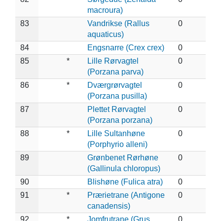
macroura)
83
Vandrikse (Rallus
0
aquaticus)
84
Engsnarre (Crex crex)
0
85
*
Lille Rørvagtel
0
(Porzana parva)
86
*
Dværgrørvagtel
0
(Porzana pusilla)
87
Plettet Rørvagtel
0
(Porzana porzana)
88
*
Lille Sultanhøne
0
(Porphyrio alleni)
89
Grønbenet Rørhøne
0
(Gallinula chloropus)
90
Blishøne (Fulica atra)
0
91
*
Prærietrane (Antigone
0
canadensis)
92
*
Jomfrutrane (Grus
0