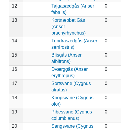
12
Tajgasædgås (Anser
0
fabalis)
13
Kortnæbbet Gås
0
(Anser
brachyrhynchus)
14
Tundrasædgås (Anser
0
serrirostris)
15
Blisgås (Anser
0
albifrons)
16
Dværggås (Anser
0
erythropus)
17
Sortsvane (Cygnus
0
atratus)
18
Knopsvane (Cygnus
0
olor)
19
Pibesvane (Cygnus
0
columbianus)
20
Sangsvane (Cygnus
0