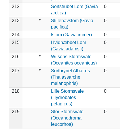
212
Sortstrubet Lom (Gavia
0
arctica)
213
*
Stillehavslom (Gavia
0
pacifica)
214
Islom (Gavia immer)
0
215
Hvidnæbbet Lom
0
(Gavia adamsii)
216
*
Wilsons Stormsvale
0
(Oceanites oceanicus)
217
*
Sortbrynet Albatros
0
(Thalassarche
melanophris)
218
Lille Stormsvale
0
(Hydrobates
pelagicus)
219
Stor Stormsvale
0
(Oceanodroma
leucorhoa)