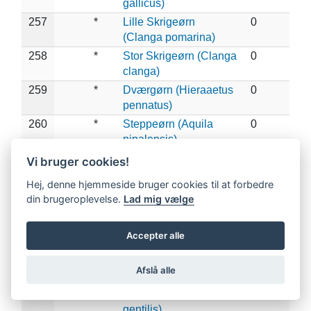
gallicus)
257
*
Lille Skrigeørn
0
(Clanga pomarina)
258
*
Stor Skrigeørn (Clanga
0
clanga)
259
*
Dværgørn (Hieraaetus
0
pennatus)
260
*
Steppeørn (Aquila
0
nipalensis)
261
*
Kejserørn (Aquila
0
Vi bruger cookies!
heliaca)
Hej, denne hjemmeside bruger cookies til at forbedre
262
Kongeørn (Aquila
0
din brugeroplevelse.
Lad mig vælge
chrysaetos)
263
*
Høgeørn (Aquila
0
Accepter alle
fasciata)
264
Spurvehøg (Accipiter
0
Afslå alle
nisus)
265
Duehøg (Accipiter
0
gentilis)