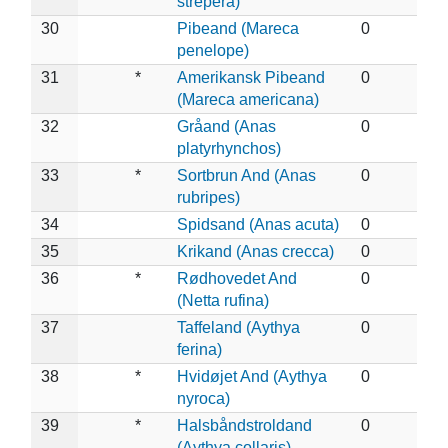
strepera)
30
Pibeand (Mareca
0
penelope)
31
*
Amerikansk Pibeand
0
(Mareca americana)
32
Gråand (Anas
0
platyrhynchos)
33
*
Sortbrun And (Anas
0
rubripes)
34
Spidsand (Anas acuta)
0
35
Krikand (Anas crecca)
0
36
*
Rødhovedet And
0
(Netta rufina)
37
Taffeland (Aythya
0
ferina)
38
*
Hvidøjet And (Aythya
0
nyroca)
39
*
Halsbåndstroldand
0
(Aythya collaris)