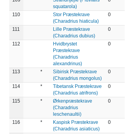
squatarola)
110
Stor Præstekrave
0
(Charadrius hiaticula)
111
Lille Præstekrave
0
(Charadrius dubius)
112
Hvidbrystet
0
Præstekrave
(Charadrius
alexandrinus)
113
*
Sibirisk Præstekrave
0
(Charadrius mongolus)
114
*
Tibetansk Præstekrave
0
(Charadrius atrifrons)
115
*
Ørkenpræstekrave
0
(Charadrius
leschenaultii)
116
*
Kaspisk Præstekrave
0
(Charadrius asiaticus)