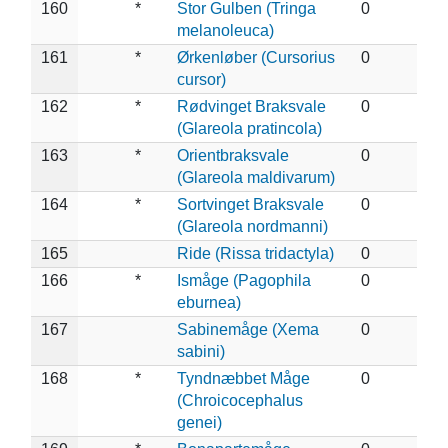
160
*
Stor Gulben (Tringa
0
melanoleuca)
161
*
Ørkenløber (Cursorius
0
cursor)
162
*
Rødvinget Braksvale
0
(Glareola pratincola)
163
*
Orientbraksvale
0
(Glareola maldivarum)
164
*
Sortvinget Braksvale
0
(Glareola nordmanni)
165
Ride (Rissa tridactyla)
0
166
*
Ismåge (Pagophila
0
eburnea)
167
Sabinemåge (Xema
0
sabini)
168
*
Tyndnæbbet Måge
0
(Chroicocephalus
genei)