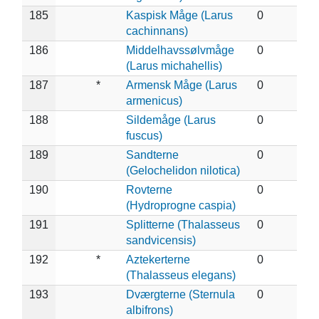
185
Kaspisk Måge (Larus
0
cachinnans)
186
Middelhavssølvmåge
0
(Larus michahellis)
187
*
Armensk Måge (Larus
0
armenicus)
188
Sildemåge (Larus
0
fuscus)
189
Sandterne
0
(Gelochelidon nilotica)
190
Rovterne
0
(Hydroprogne caspia)
191
Splitterne (Thalasseus
0
sandvicensis)
192
*
Aztekerterne
0
(Thalasseus elegans)
193
Dværgterne (Sternula
0
albifrons)