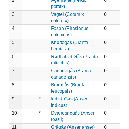
2
Agerhøne (Perdix
0
perdix)
3
Vagtel (Coturnix
0
coturnix)
4
Fasan (Phasianus
0
colchicus)
5
Knortegås (Branta
0
bernicla)
6
Rødhalset Gås (Branta
0
ruficollis)
7
Canadagås (Branta
0
canadensis)
8
Bramgås (Branta
0
leucopsis)
9
*
Indisk Gås (Anser
0
indicus)
10
*
Dværgsnegås (Anser
0
rossii)
11
Grågås (Anser anser)
0