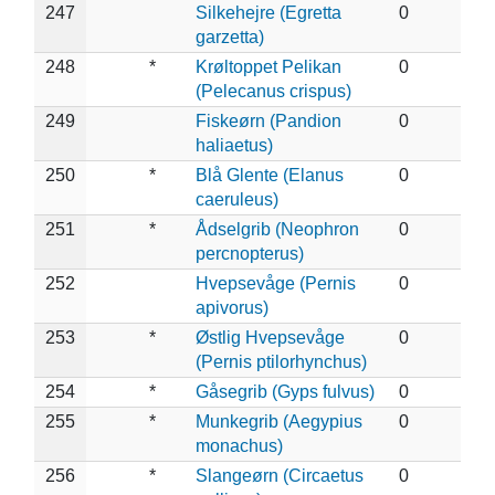
247
Silkehejre (Egretta
0
garzetta)
248
*
Krøltoppet Pelikan
0
(Pelecanus crispus)
249
Fiskeørn (Pandion
0
haliaetus)
250
*
Blå Glente (Elanus
0
caeruleus)
251
*
Ådselgrib (Neophron
0
percnopterus)
252
Hvepsevåge (Pernis
0
apivorus)
253
*
Østlig Hvepsevåge
0
(Pernis ptilorhynchus)
254
*
Gåsegrib (Gyps fulvus)
0
255
*
Munkegrib (Aegypius
0
monachus)
256
*
Slangeørn (Circaetus
0