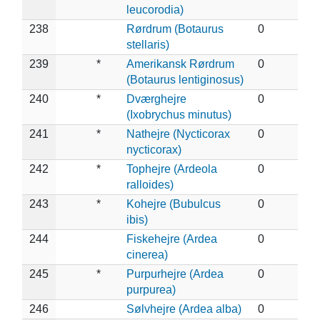
leucorodia)
238
Rørdrum (Botaurus
0
stellaris)
239
*
Amerikansk Rørdrum
0
(Botaurus lentiginosus)
240
*
Dværghejre
0
(Ixobrychus minutus)
241
*
Nathejre (Nycticorax
0
nycticorax)
242
*
Tophejre (Ardeola
0
ralloides)
243
*
Kohejre (Bubulcus
0
ibis)
244
Fiskehejre (Ardea
0
cinerea)
245
*
Purpurhejre (Ardea
0
purpurea)
246
Sølvhejre (Ardea alba)
0