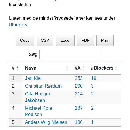
krydslisten
Listen med de mindst 'krydsede' arter kan ses under
Blockers
Copy
CSV
Excel
PDF
Print
Søg:
#
Navn
#X
#Blockers
1
Jan Kiel
253
19
2
Christian Rørdam
200
3
3
Orla Hugger
214
2
Jakobsen
4
Michael Køie
187
2
Poulsen
5
Anders Wiig Nielsen
186
1