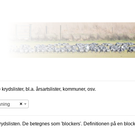
krydslister, bl.a. årsartslister, kommuner, osv.
×
sning
krydslisten. De betegnes som 'blockers'. Definitionen på en bloc