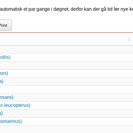
tomatisk et par gange i døgnet, derfor kan der gå tid før nye 
Print
llis)
ors)
a)
nnans)
s leucopterus)
a)
pomarinus)