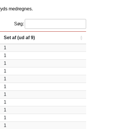
kryds medregnes.
Søg:
Set af (ud af 9)
1
1
1
1
1
1
1
1
1
1
1