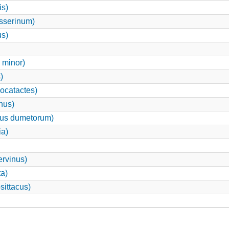
is)
sserinum)
us)
 minor)
)
ocatactes)
nus)
lus dumetorum)
ia)
ervinus)
ta)
sittacus)