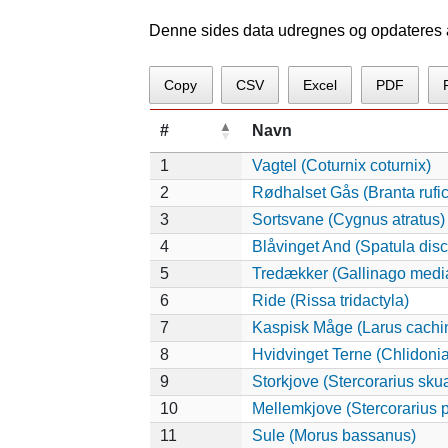
Denne sides data udregnes og opdateres au
Copy
CSV
Excel
PDF
#
Navn
1
Vagtel (Coturnix coturnix)
2
Rødhalset Gås (Branta rufico
3
Sortsvane (Cygnus atratus)
4
Blåvinget And (Spatula disc
5
Tredækker (Gallinago medi
6
Ride (Rissa tridactyla)
7
Kaspisk Måge (Larus cachi
8
Hvidvinget Terne (Chlidonia
9
Storkjove (Stercorarius sku
10
Mellemkjove (Stercorarius 
11
Sule (Morus bassanus)