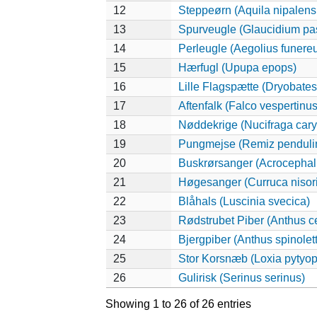
12
Steppeørn (Aquila nipalens
13
Spurveugle (Glaucidium pa
14
Perleugle (Aegolius funere
15
Hærfugl (Upupa epops)
16
Lille Flagspætte (Dryobates
17
Aftenfalk (Falco vespertinus
18
Nøddekrige (Nucifraga cary
19
Pungmejse (Remiz penduli
20
Buskrørsanger (Acrocepha
21
Høgesanger (Curruca nisor
22
Blåhals (Luscinia svecica)
23
Rødstrubet Piber (Anthus c
24
Bjergpiber (Anthus spinolet
25
Stor Korsnæb (Loxia pytyop
26
Gulirisk (Serinus serinus)
Showing 1 to 26 of 26 entries