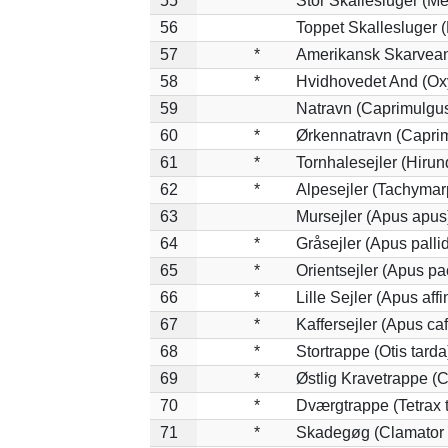
55
Stor Skallesluger (M
56
Toppet Skallesluger (
57
*
Amerikansk Skarvean
58
*
Hvidhovedet And (Ox
59
Natravn (Caprimulgu
60
*
Ørkennatravn (Caprim
61
*
Tornhalesejler (Hiru
62
*
Alpesejler (Tachymar
63
Mursejler (Apus apus
64
*
Gråsejler (Apus palli
65
*
Orientsejler (Apus pac
66
*
Lille Sejler (Apus affi
67
*
Kaffersejler (Apus caf
68
*
Stortrappe (Otis tarda
69
*
Østlig Kravetrappe (
70
*
Dværgtrappe (Tetrax t
71
*
Skadegøg (Clamator 