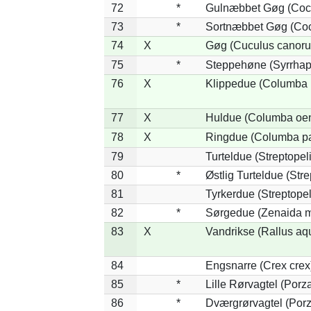
72
*
Gulnæbbet Gøg (Coc
73
*
Sortnæbbet Gøg (Coc
74
X
Gøg (Cuculus canoru
75
*
Steppehøne (Syrrhap
76
X
Klippedue (Columba l
77
X
Huldue (Columba oe
78
X
Ringdue (Columba p
79
Turteldue (Streptopeli
80
*
Østlig Turteldue (Stre
81
Tyrkerdue (Streptope
82
*
Sørgedue (Zenaida m
83
X
Vandrikse (Rallus aq
84
Engsnarre (Crex crex
85
*
Lille Rørvagtel (Porz
86
*
Dværgrørvagtel (Porz