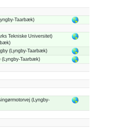
Lyngby-Taarbæk)
s Tekniske Universitet)
rbæk)
gby (Lyngby-Taarbæk)
e (Lyngby-Taarbæk)
lsingørmotorvej (Lyngby-