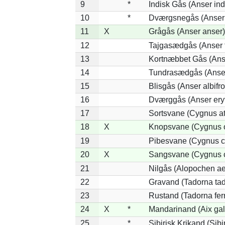
9
*
Indisk Gås (Anser ind
10
*
Dværgsnegås (Anser r
11
X
Grågås (Anser anser)
12
Tajgasædgås (Anser f
13
Kortnæbbet Gås (Ans
14
Tundrasædgås (Anser 
15
Blisgås (Anser albifr
16
Dværggås (Anser ery
17
Sortsvane (Cygnus at
18
X
Knopsvane (Cygnus o
19
Pibesvane (Cygnus c
20
X
Sangsvane (Cygnus 
21
Nilgås (Alopochen ae
22
Gravand (Tadorna ta
23
Rustand (Tadorna fer
24
X
*
Mandarinand (Aix gal
25
*
Sibirisk Krikand (Sibi