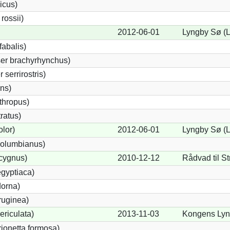
icus)
ossii)
2012-06-01
Lyngby Sø (
abalis)
er brachyrhynchus)
serrirostris)
ons)
thropus)
ratus)
lor)
2012-06-01
Lyngby Sø (
olumbianus)
cygnus)
2010-12-12
Rådvad til S
gyptiaca)
dorna)
ruginea)
ericulata)
2013-11-03
Kongens Lyn
rionetta formosa)