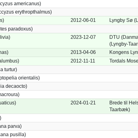
cyzus americanus)
cyzus erythropthalmus)
s)
2012-06-01
Lyngby Sø (
tes paradoxus)
ivia)
2023-12-07
DTU (Danmark
(Lyngby-Taa
nas)
2013-04-06
Kongens Lyn
alumbus)
2012-11-11
Tordals Mos
a turtur)
ptopelia orientalis)
lia decaocto)
acroura)
uaticus)
2024-01-21
Brede til He
Taarbæk)
)
ana parva)
ana pusilla)