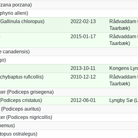
orzana porzana)
phyrio alleni)
allinula chloropus)
2022-02-13
Rådvaddam t
Taarbæk)
)
2015-01-17
Rådvaddam t
Taarbæk)
e canadensis)
go)
2013-10-11
Kongens Lyn
chybaptus ruficollis)
2010-12-12
Rådvaddam t
Taarbæk)
er (Podiceps grisegena)
Podiceps cristatus)
2012-06-01
Lyngby Sø (
(Podiceps auritus)
r (Podiceps nigricollis)
cnemus)
opus ostralegus)