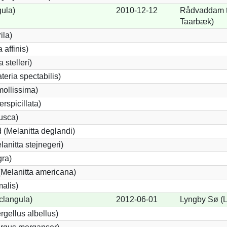
gula)
2010-12-12
Rådvaddam t
Taarbæk)
ila)
 affinis)
 stelleri)
eria spectabilis)
mollissima)
erspicillata)
fusca)
 (Melanitta deglandi)
lanitta stejnegeri)
gra)
Melanitta americana)
alis)
clangula)
2012-06-01
Lyngby Sø (
rgellus albellus)