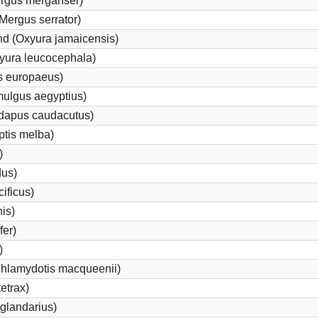
ergus merganser)
Mergus serrator)
d (Oxyura jamaicensis)
yura leucocephala)
s europaeus)
ulgus aegyptius)
ndapus caudacutus)
ptis melba)
)
dus)
ificus)
nis)
fer)
)
Chlamydotis macqueenii)
etrax)
glandarius)