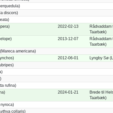
uerquedula)
a discors)
eata)
pera)
2022-02-13
Rådvaddam t
Taarbæk)
elope)
2013-12-07
Rådvaddam t
Taarbæk)
(Mareca americana)
hynchos)
2012-06-01
Lyngby Sø (
ubripes)
a)
)
a rufina)
na)
2024-01-21
Brede til He
Taarbæk)
 nyroca)
thya collaris)