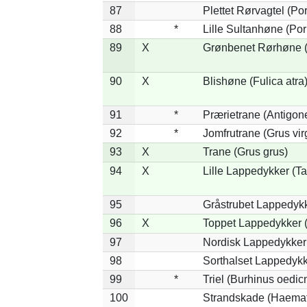
87
Plettet Rørvagtel (P
88
*
Lille Sultanhøne (Por
89
X
Grønbenet Rørhøne (G
90
X
Blishøne (Fulica atra
91
*
Prærietrane (Antigon
92
*
Jomfrutrane (Grus vir
93
X
Trane (Grus grus)
94
X
Lille Lappedykker (Ta
95
Gråstrubet Lappedykk
96
X
Toppet Lappedykker (
97
Nordisk Lappedykker 
98
Sorthalset Lappedykke
99
*
Triel (Burhinus oedi
100
Strandskade (Haemat