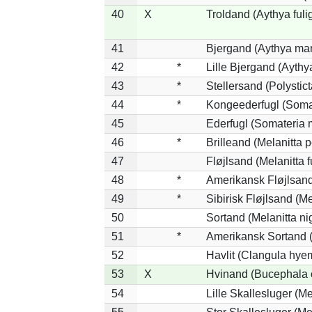
40
X
Troldand (Aythya fuli
41
Bjergand (Aythya mar
42
*
Lille Bjergand (Aythya
43
*
Stellersand (Polysticta
44
*
Kongeederfugl (Somat
45
Ederfugl (Somateria 
46
*
Brilleand (Melanitta p
47
Fløjlsand (Melanitta 
48
*
Amerikansk Fløjlsand
49
*
Sibirisk Fløjlsand (Me
50
Sortand (Melanitta ni
51
*
Amerikansk Sortand (
52
Havlit (Clangula hyem
53
X
Hvinand (Bucephala 
54
Lille Skallesluger (Me