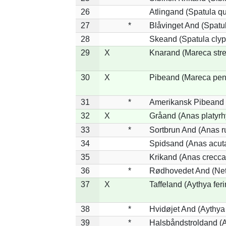
26
Atlingand (Spatula q
27
*
Blåvinget And (Spatul
28
Skeand (Spatula clyp
29
X
Knarand (Mareca stre
30
X
Pibeand (Mareca pen
31
*
Amerikansk Pibeand 
32
X
Gråand (Anas platyr
33
*
Sortbrun And (Anas r
34
Spidsand (Anas acut
35
Krikand (Anas crecca
36
*
Rødhovedet And (Nett
37
X
Taffeland (Aythya feri
38
*
Hvidøjet And (Aythya
39
*
Halsbåndstroldand (Ay