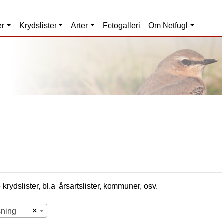
er
Krydslister
Arter
Fotogalleri
Om Netfugl
krydslister, bl.a. årsartslister, kommuner, osv.
×
sning