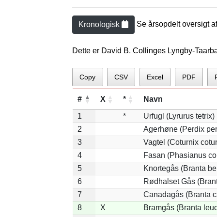
Se årsopdelt oversigt a
Kronologisk
Dette er David B. Collinges Lyngby-Taar
Copy
CSV
Excel
PDF
#
X
*
Navn
1
*
Urfugl (Lyrurus tetrix)
2
Agerhøne (Perdix per
3
Vagtel (Coturnix cotur
4
Fasan (Phasianus co
5
Knortegås (Branta ber
6
Rødhalset Gås (Branta
7
Canadagås (Branta c
8
X
Bramgås (Branta leuc