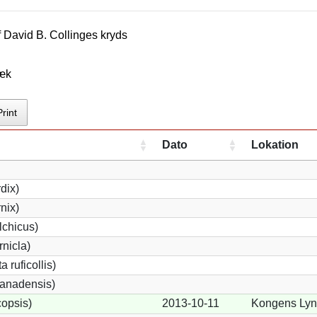
f
David B. Collinge
s kryds
bæk
Print
Dato
Lokation
dix)
nix)
lchicus)
nicla)
 ruficollis)
anadensis)
opsis)
2013-10-11
Kongens Lyn