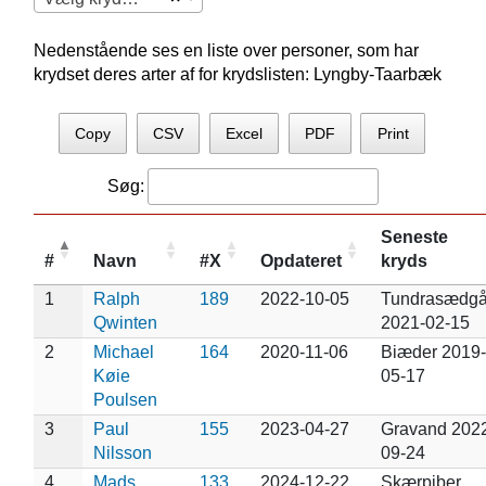
Nedenstående ses en liste over personer, som har
krydset deres arter af for krydslisten: Lyngby-Taarbæk
Copy
CSV
Excel
PDF
Print
Søg:
Seneste
#
Navn
#X
Opdateret
kryds
1
Ralph
189
2022-10-05
Tundrasædg
Qwinten
2021-02-15
2
Michael
164
2020-11-06
Biæder 2019-
Køie
05-17
Poulsen
3
Paul
155
2023-04-27
Gravand 202
Nilsson
09-24
4
Mads
133
2024-12-22
Skærpiber