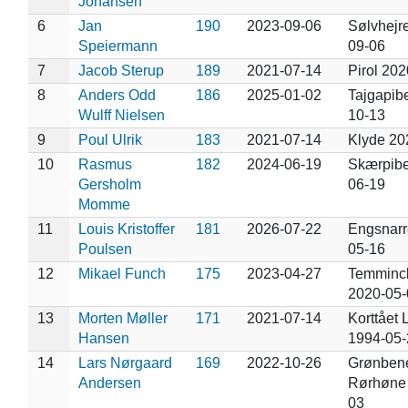
Johansen
6
Jan
190
2023-09-06
Sølvhejr
Speiermann
09-06
7
Jacob Sterup
189
2021-07-14
Pirol 20
8
Anders Odd
186
2025-01-02
Tajgapib
Wulff Nielsen
10-13
9
Poul Ulrik
183
2021-07-14
Klyde 20
10
Rasmus
182
2024-06-19
Skærpibe
Gersholm
06-19
Momme
11
Louis Kristoffer
181
2026-07-22
Engsnarr
Poulsen
05-16
12
Mikael Funch
175
2023-04-27
Temminck
2020-05-
13
Morten Møller
171
2021-07-14
Korttået
Hansen
1994-05-
14
Lars Nørgaard
169
2022-10-26
Grønben
Andersen
Rørhøne 
03