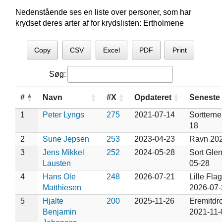
Nedenstående ses en liste over personer, som har
krydset deres arter af for krydslisten: Ertholmene
Copy
CSV
Excel
PDF
Print
Søg:
#
Navn
#X
Opdateret
Seneste
1
Peter Lyngs
275
2021-07-14
Sorttern
18
2
Sune Jepsen
253
2023-04-23
Ravn 202
3
Jens Mikkel
252
2024-05-28
Sort Glen
Lausten
05-28
4
Hans Ole
248
2026-07-21
Lille Fla
Matthiesen
2026-07-
5
Hjalte
200
2025-11-26
Eremitdr
Benjamin
2021-11-