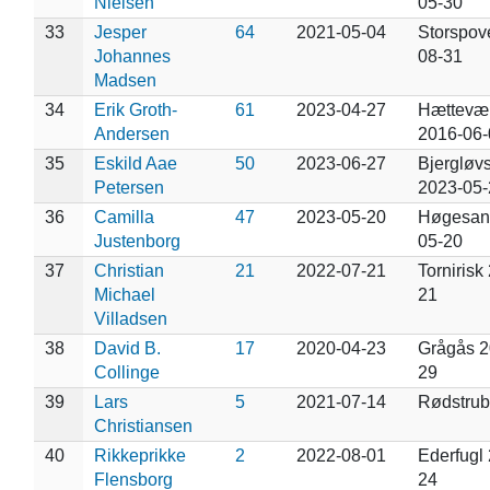
Nielsen
05-30
33
Jesper
64
2021-05-04
Storspov
Johannes
08-31
Madsen
34
Erik Groth-
61
2023-04-27
Hættevær
Andersen
2016-06-
35
Eskild Aae
50
2023-06-27
Bjergløv
Petersen
2023-05-
36
Camilla
47
2023-05-20
Høgesan
Justenborg
05-20
37
Christian
21
2022-07-21
Tornirisk
Michael
21
Villadsen
38
David B.
17
2020-04-23
Grågås 2
Collinge
29
39
Lars
5
2021-07-14
Rødstrub
Christiansen
40
Rikkeprikke
2
2022-08-01
Ederfugl
Flensborg
24