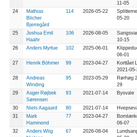
11-05
24
Mathias
114
2026-05-22
Splittern
Blicher
05-20
Bjerregård
25
Joshua Emil
106
2026-08-05
Sangsva
Haahr
10-15
26
Anders Myrtue
102
2025-06-01
Klippedu
06-01
27
Henrik Böhmer
99
2023-04-27
Korttået
2021-05-
28
Andreas
95
2023-05-29
Rørhøg 2
Winding
29
29
Asger Røjbek
93
2021-07-14
Bysvale
Sørensen
30
Niels Aagaard
80
2021-07-14
Hvepsev
31
Mark
77
2023-04-27
Bomlærk
Hammond
06-07
32
Anders Wiig
67
2026-08-04
Lundsang