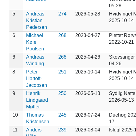
05-28
5
Andreas
274
2026-05-28
Hvidvinget 
Kristian
2025-10-14
Pedersen
6
Michael
268
2023-04-27
Plettet Rørv
Køie
2022-10-21
Poulsen
6
Andreas
268
2025-04-26
Skovsanger
Winding
04-26
8
Peter
251
2025-10-14
Hvidvinget 
Hartoft-
2025-10-14
Jacobsen
9
Henrik
250
2026-05-13
Sydlig Natte
Lindgaard
2026-05-13
Møller
10
Thomas
245
2026-07-24
Duehøg 202
Kristensen
17
11
Anders
239
2026-08-04
Isfugl 2025-