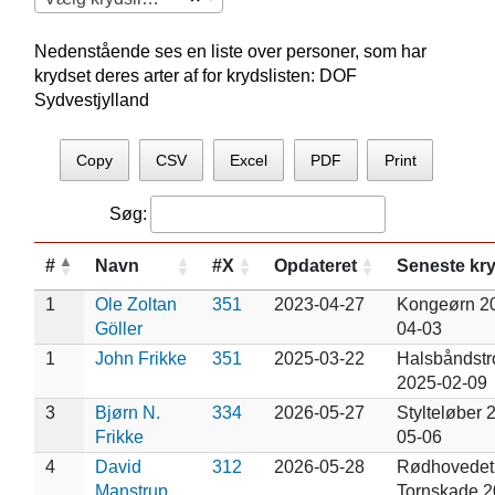
Nedenstående ses en liste over personer, som har
krydset deres arter af for krydslisten: DOF
Sydvestjylland
Copy
CSV
Excel
PDF
Print
Søg:
#
Navn
#X
Opdateret
Seneste kr
1
Ole Zoltan
351
2023-04-27
Kongeørn 2
Göller
04-03
1
John Frikke
351
2025-03-22
Halsbåndstr
2025-02-09
3
Bjørn N.
334
2026-05-27
Stylteløber 
Frikke
05-06
4
David
312
2026-05-28
Rødhovedet
Manstrup
Tornskade 2