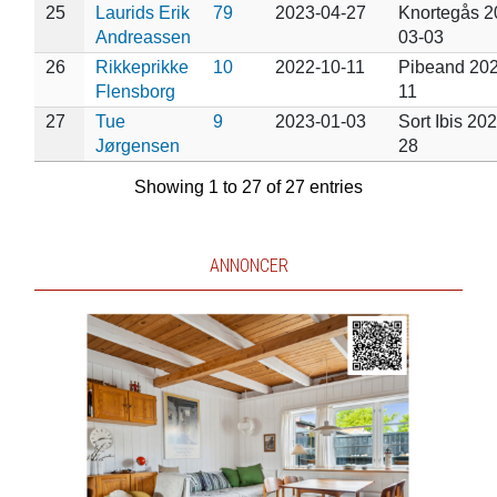
25
Laurids Erik
79
2023-04-27
Knortegås 2
Andreassen
03-03
26
Rikkeprikke
10
2022-10-11
Pibeand 202
Flensborg
11
27
Tue
9
2023-01-03
Sort Ibis 20
Jørgensen
28
Showing 1 to 27 of 27 entries
ANNONCER