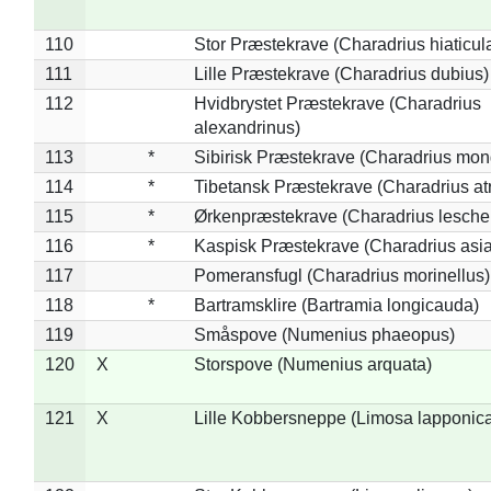
110
Stor Præstekrave (Charadrius hiaticul
111
Lille Præstekrave (Charadrius dubius)
112
Hvidbrystet Præstekrave (Charadrius
alexandrinus)
113
*
Sibirisk Præstekrave (Charadrius mon
114
*
Tibetansk Præstekrave (Charadrius atr
115
*
Ørkenpræstekrave (Charadrius leschen
116
*
Kaspisk Præstekrave (Charadrius asia
117
Pomeransfugl (Charadrius morinellus)
118
*
Bartramsklire (Bartramia longicauda)
119
Småspove (Numenius phaeopus)
120
X
Storspove (Numenius arquata)
121
X
Lille Kobbersneppe (Limosa lapponic