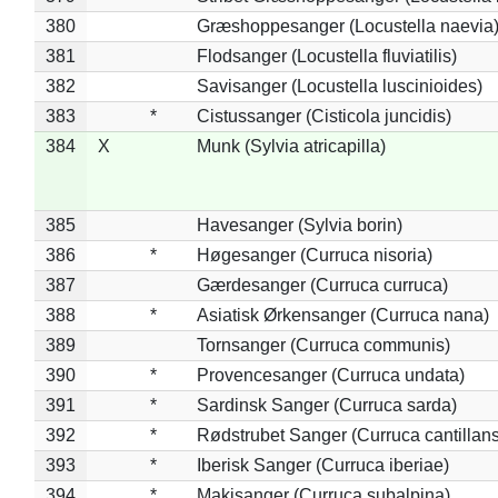
380
Græshoppesanger (Locustella naevia
381
Flodsanger (Locustella fluviatilis)
382
Savisanger (Locustella luscinioides)
383
*
Cistussanger (Cisticola juncidis)
384
X
Munk (Sylvia atricapilla)
385
Havesanger (Sylvia borin)
386
*
Høgesanger (Curruca nisoria)
387
Gærdesanger (Curruca curruca)
388
*
Asiatisk Ørkensanger (Curruca nana)
389
Tornsanger (Curruca communis)
390
*
Provencesanger (Curruca undata)
391
*
Sardinsk Sanger (Curruca sarda)
392
*
Rødstrubet Sanger (Curruca cantillans
393
*
Iberisk Sanger (Curruca iberiae)
394
*
Makisanger (Curruca subalpina)