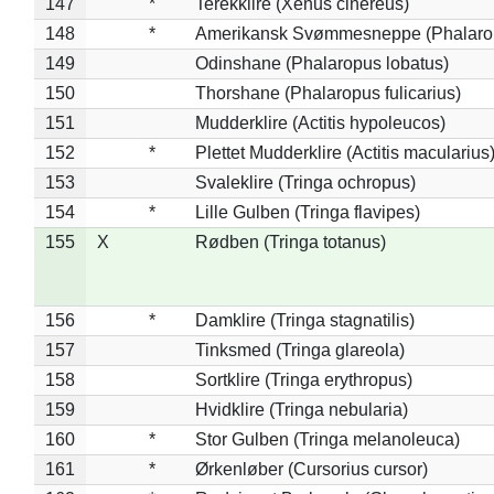
147
*
Terekklire (Xenus cinereus)
148
*
Amerikansk Svømmesneppe (Phalaropu
149
Odinshane (Phalaropus lobatus)
150
Thorshane (Phalaropus fulicarius)
151
Mudderklire (Actitis hypoleucos)
152
*
Plettet Mudderklire (Actitis macularius
153
Svaleklire (Tringa ochropus)
154
*
Lille Gulben (Tringa flavipes)
155
X
Rødben (Tringa totanus)
156
*
Damklire (Tringa stagnatilis)
157
Tinksmed (Tringa glareola)
158
Sortklire (Tringa erythropus)
159
Hvidklire (Tringa nebularia)
160
*
Stor Gulben (Tringa melanoleuca)
161
*
Ørkenløber (Cursorius cursor)