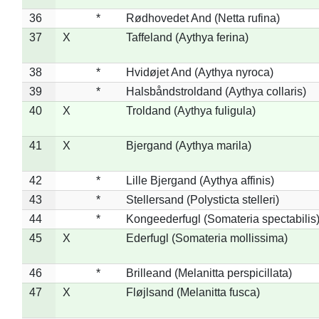
36
*
Rødhovedet And (Netta rufina)
37
X
Taffeland (Aythya ferina)
38
*
Hvidøjet And (Aythya nyroca)
39
*
Halsbåndstroldand (Aythya collaris)
40
X
Troldand (Aythya fuligula)
41
X
Bjergand (Aythya marila)
42
*
Lille Bjergand (Aythya affinis)
43
*
Stellersand (Polysticta stelleri)
44
*
Kongeederfugl (Somateria spectabilis
45
X
Ederfugl (Somateria mollissima)
46
*
Brilleand (Melanitta perspicillata)
47
X
Fløjlsand (Melanitta fusca)