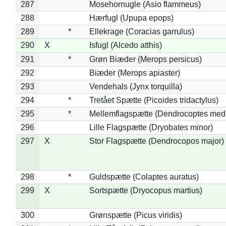
287
Mosehornugle (Asio flammeus)
288
Hærfugl (Upupa epops)
289
*
Ellekrage (Coracias garrulus)
290
X
Isfugl (Alcedo atthis)
291
*
Grøn Biæder (Merops persicus)
292
Biæder (Merops apiaster)
293
Vendehals (Jynx torquilla)
294
*
Tretået Spætte (Picoides tridactylus)
295
*
Mellemflagspætte (Dendrocoptes med
296
Lille Flagspætte (Dryobates minor)
297
X
Stor Flagspætte (Dendrocopos major)
298
*
Guldspætte (Colaptes auratus)
299
X
Sortspætte (Dryocopus martius)
300
Grønspætte (Picus viridis)