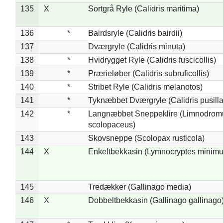
135
X
Sortgrå Ryle (Calidris maritima)
136
*
Bairdsryle (Calidris bairdii)
137
Dværgryle (Calidris minuta)
138
*
Hvidrygget Ryle (Calidris fuscicollis)
139
*
Prærieløber (Calidris subruficollis)
140
*
Stribet Ryle (Calidris melanotos)
141
*
Tyknæbbet Dværgryle (Calidris pusilla
142
*
Langnæbbet Sneppeklire (Limnodrom
scolopaceus)
143
Skovsneppe (Scolopax rusticola)
144
X
Enkeltbekkasin (Lymnocryptes minimu
145
Tredækker (Gallinago media)
146
X
Dobbeltbekkasin (Gallinago gallinago