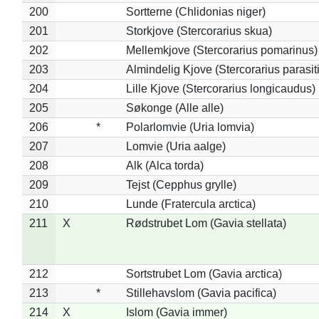
200
Sortterne (Chlidonias niger)
201
Storkjove (Stercorarius skua)
202
Mellemkjove (Stercorarius pomarinus)
203
Almindelig Kjove (Stercorarius parasit
204
Lille Kjove (Stercorarius longicaudus)
205
Søkonge (Alle alle)
206
*
Polarlomvie (Uria lomvia)
207
Lomvie (Uria aalge)
208
Alk (Alca torda)
209
Tejst (Cepphus grylle)
210
Lunde (Fratercula arctica)
211
X
Rødstrubet Lom (Gavia stellata)
212
Sortstrubet Lom (Gavia arctica)
213
*
Stillehavslom (Gavia pacifica)
214
X
Islom (Gavia immer)