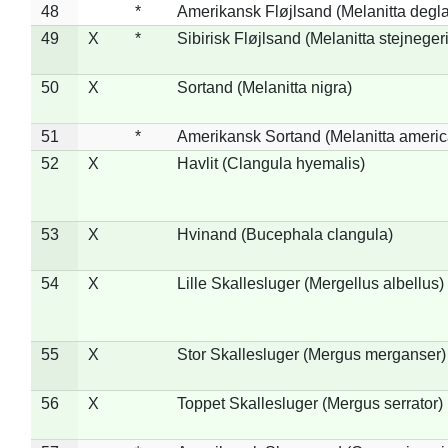
48
*
Amerikansk Fløjlsand (Melanitta degla
49
X
*
Sibirisk Fløjlsand (Melanitta stejnegeri
50
X
Sortand (Melanitta nigra)
51
*
Amerikansk Sortand (Melanitta ameri
52
X
Havlit (Clangula hyemalis)
53
X
Hvinand (Bucephala clangula)
54
X
Lille Skallesluger (Mergellus albellus)
55
X
Stor Skallesluger (Mergus merganser)
56
X
Toppet Skallesluger (Mergus serrator)