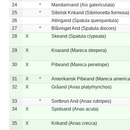
24
*
Mandarinand (Aix galericulata)
25
*
Sibirisk Krikand (Sibirionetta formosa)
26
Atlingand (Spatula querquedula)
27
*
Blåvinget And (Spatula discors)
28
X
Skeand (Spatula clypeata)
29
X
Knarand (Mareca strepera)
30
X
Pibeand (Mareca penelope)
31
X
*
Amerikansk Pibeand (Mareca america
32
X
Gråand (Anas platyrhynchos)
33
*
Sortbrun And (Anas rubripes)
34
X
Spidsand (Anas acuta)
35
X
Krikand (Anas crecca)