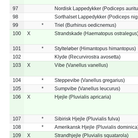
97
Nordisk Lappedykker (Podiceps auritu
98
Sorthalset Lappedykker (Podiceps nigri
99
*
Triel (Burhinus oedicnemus)
100
X
Strandskade (Haematopus ostralegus
101
*
Stylteløber (Himantopus himantopus)
102
Klyde (Recurvirostra avosetta)
103
X
Vibe (Vanellus vanellus)
104
*
Steppevibe (Vanellus gregarius)
105
*
Sumpvibe (Vanellus leucurus)
106
X
Hjejle (Pluvialis apricaria)
107
*
Sibirisk Hjejle (Pluvialis fulva)
108
*
Amerikansk Hjejle (Pluvialis dominica
109
X
Strandhjejle (Pluvialis squatarola)