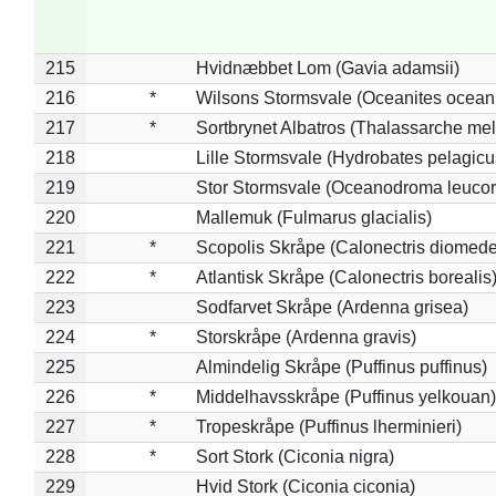
215
Hvidnæbbet Lom (Gavia adamsii)
216
*
Wilsons Stormsvale (Oceanites ocean
217
*
Sortbrynet Albatros (Thalassarche me
218
Lille Stormsvale (Hydrobates pelagicu
219
Stor Stormsvale (Oceanodroma leuco
220
Mallemuk (Fulmarus glacialis)
221
*
Scopolis Skråpe (Calonectris diomed
222
*
Atlantisk Skråpe (Calonectris borealis
223
Sodfarvet Skråpe (Ardenna grisea)
224
*
Storskråpe (Ardenna gravis)
225
Almindelig Skråpe (Puffinus puffinus)
226
*
Middelhavsskråpe (Puffinus yelkouan)
227
*
Tropeskråpe (Puffinus lherminieri)
228
*
Sort Stork (Ciconia nigra)
229
Hvid Stork (Ciconia ciconia)