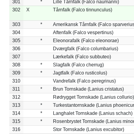
301
*
Lille Tårnfalk (Falco naumanni)
302
X
Tårnfalk (Falco tinnunculus)
303
*
Amerikansk Tårnfalk (Falco sparverius
304
Aftenfalk (Falco vespertinus)
305
*
Eleonorafalk (Falco eleonorae)
306
Dværgfalk (Falco columbarius)
307
Lærkefalk (Falco subbuteo)
308
*
Slagfalk (Falco cherrug)
309
*
Jagtfalk (Falco rusticolus)
310
Vandrefalk (Falco peregrinus)
311
*
Brun Tornskade (Lanius cristatus)
312
Rødrygget Tornskade (Lanius collurio)
313
*
Turkestantornskade (Lanius phoenicur
314
*
Langhalet Tornskade (Lanius schach)
315
*
Rosenbrystet Tornskade (Lanius minor
316
Stor Tornskade (Lanius excubitor)