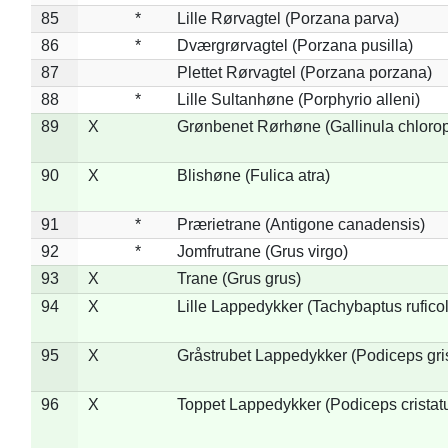
85
*
Lille Rørvagtel (Porzana parva)
86
*
Dværgrørvagtel (Porzana pusilla)
87
Plettet Rørvagtel (Porzana porzana)
88
*
Lille Sultanhøne (Porphyrio alleni)
89
X
Grønbenet Rørhøne (Gallinula chloro
90
X
Blishøne (Fulica atra)
91
*
Prærietrane (Antigone canadensis)
92
*
Jomfrutrane (Grus virgo)
93
X
Trane (Grus grus)
94
X
Lille Lappedykker (Tachybaptus ruficol
95
X
Gråstrubet Lappedykker (Podiceps gr
96
X
Toppet Lappedykker (Podiceps cristat