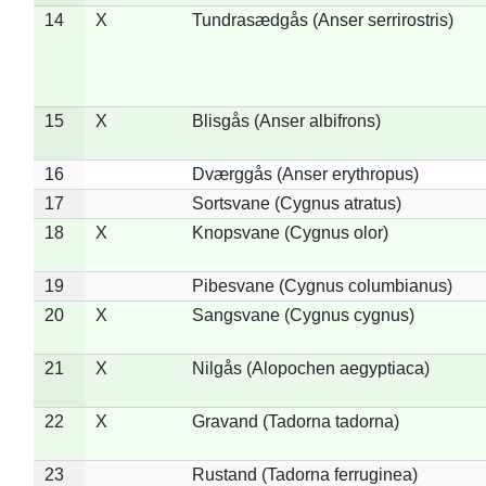
14
X
Tundrasædgås (Anser serrirostris)
15
X
Blisgås (Anser albifrons)
16
Dværggås (Anser erythropus)
17
Sortsvane (Cygnus atratus)
18
X
Knopsvane (Cygnus olor)
19
Pibesvane (Cygnus columbianus)
20
X
Sangsvane (Cygnus cygnus)
21
X
Nilgås (Alopochen aegyptiaca)
22
X
Gravand (Tadorna tadorna)
23
Rustand (Tadorna ferruginea)