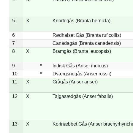
5
X
Knortegås (Branta bernicla)
6
Rødhalset Gås (Branta ruficollis)
7
Canadagås (Branta canadensis)
8
X
Bramgås (Branta leucopsis)
9
*
Indisk Gås (Anser indicus)
10
*
Dværgsnegås (Anser rossii)
11
X
Grågås (Anser anser)
12
X
Tajgasædgås (Anser fabalis)
13
X
Kortnæbbet Gås (Anser brachyrhynch