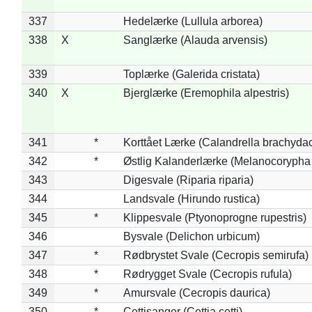
337
Hedelærke (Lullula arborea)
338
X
Sanglærke (Alauda arvensis)
339
Toplærke (Galerida cristata)
340
X
Bjerglærke (Eremophila alpestris)
341
*
Korttået Lærke (Calandrella brachydac
342
*
Østlig Kalanderlærke (Melanocorypha
343
Digesvale (Riparia riparia)
344
Landsvale (Hirundo rustica)
345
*
Klippesvale (Ptyonoprogne rupestris)
346
Bysvale (Delichon urbicum)
347
*
Rødbrystet Svale (Cecropis semirufa)
348
*
Rødrygget Svale (Cecropis rufula)
349
*
Amursvale (Cecropis daurica)
350
*
Cettisanger (Cettia cetti)