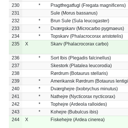
230
*
Pragtfregatfugl (Fregata magnificens)
231
Sule (Morus bassanus)
232
*
Brun Sule (Sula leucogaster)
233
*
Dværgskarv (Microcarbo pygmaeus)
234
*
Topskarv (Phalacrocorax aristotelis)
235
X
Skarv (Phalacrocorax carbo)
236
*
Sort Ibis (Plegadis falcinellus)
237
Skestork (Platalea leucorodia)
238
Rørdrum (Botaurus stellaris)
239
*
Amerikansk Rørdrum (Botaurus lentig
240
*
Dværghejre (Ixobrychus minutus)
241
*
Nathejre (Nycticorax nycticorax)
242
*
Tophejre (Ardeola ralloides)
243
*
Kohejre (Bubulcus ibis)
244
X
Fiskehejre (Ardea cinerea)