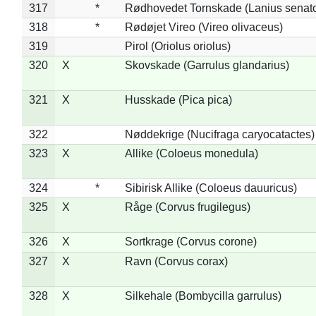
317
*
Rødhovedet Tornskade (Lanius senato
318
*
Rødøjet Vireo (Vireo olivaceus)
319
Pirol (Oriolus oriolus)
320
X
Skovskade (Garrulus glandarius)
321
X
Husskade (Pica pica)
322
Nøddekrige (Nucifraga caryocatactes)
323
X
Allike (Coloeus monedula)
324
*
Sibirisk Allike (Coloeus dauuricus)
325
X
Råge (Corvus frugilegus)
326
X
Sortkrage (Corvus corone)
327
X
Ravn (Corvus corax)
328
X
Silkehale (Bombycilla garrulus)