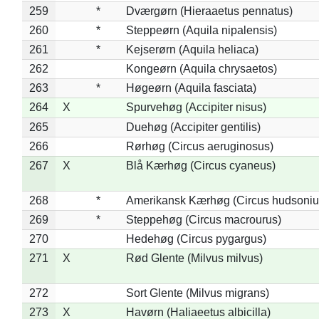
259
*
Dværgørn (Hieraaetus pennatus)
260
*
Steppeørn (Aquila nipalensis)
261
*
Kejserørn (Aquila heliaca)
262
Kongeørn (Aquila chrysaetos)
263
*
Høgeørn (Aquila fasciata)
264
X
Spurvehøg (Accipiter nisus)
265
Duehøg (Accipiter gentilis)
266
Rørhøg (Circus aeruginosus)
267
X
Blå Kærhøg (Circus cyaneus)
268
*
Amerikansk Kærhøg (Circus hudsoniu
269
*
Steppehøg (Circus macrourus)
270
Hedehøg (Circus pygargus)
271
X
Rød Glente (Milvus milvus)
272
Sort Glente (Milvus migrans)
273
X
Havørn (Haliaeetus albicilla)