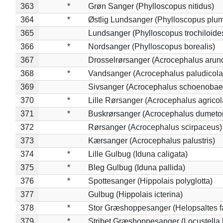
363
*
Grøn Sanger (Phylloscopus nitidus)
364
*
Østlig Lundsanger (Phylloscopus plum
365
Lundsanger (Phylloscopus trochiloide
366
*
Nordsanger (Phylloscopus borealis)
367
Drosselrørsanger (Acrocephalus arun
368
*
Vandsanger (Acrocephalus paludicola
369
Sivsanger (Acrocephalus schoenobae
370
*
Lille Rørsanger (Acrocephalus agricol
371
*
Buskrørsanger (Acrocephalus dumeto
372
Rørsanger (Acrocephalus scirpaceus)
373
Kærsanger (Acrocephalus palustris)
374
*
Lille Gulbug (Iduna caligata)
375
*
Bleg Gulbug (Iduna pallida)
376
*
Spottesanger (Hippolais polyglotta)
377
Gulbug (Hippolais icterina)
378
*
Stor Græshoppesanger (Helopsaltes fa
379
*
Stribet Græshoppesanger (Locustella 