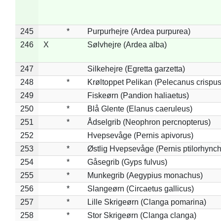
245
*
Purpurhejre (Ardea purpurea)
246
X
Sølvhejre (Ardea alba)
247
Silkehejre (Egretta garzetta)
248
*
Krøltoppet Pelikan (Pelecanus crispus
249
Fiskeørn (Pandion haliaetus)
250
*
Blå Glente (Elanus caeruleus)
251
*
Ådselgrib (Neophron percnopterus)
252
Hvepsevåge (Pernis apivorus)
253
*
Østlig Hvepsevåge (Pernis ptilorhync
254
*
Gåsegrib (Gyps fulvus)
255
*
Munkegrib (Aegypius monachus)
256
*
Slangeørn (Circaetus gallicus)
257
*
Lille Skrigeørn (Clanga pomarina)
258
*
Stor Skrigeørn (Clanga clanga)