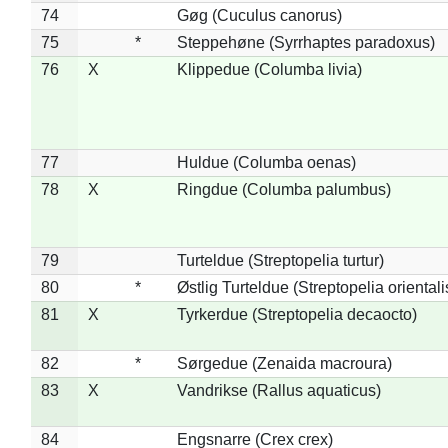
74
Gøg (Cuculus canorus)
75
*
Steppehøne (Syrrhaptes paradoxus)
76
X
Klippedue (Columba livia)
77
Huldue (Columba oenas)
78
X
Ringdue (Columba palumbus)
79
Turteldue (Streptopelia turtur)
80
*
Østlig Turteldue (Streptopelia orientali
81
X
Tyrkerdue (Streptopelia decaocto)
82
*
Sørgedue (Zenaida macroura)
83
X
Vandrikse (Rallus aquaticus)
84
Engsnarre (Crex crex)