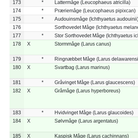
173
*
Lattermåge (Leucophaeus atricilla)
174
*
Præriemåge (Leucophaeus pipixcan)
175
*
Audouinsmåge (Ichthyaetus audouinii
176
Sorthovedet Måge (Ichthyaetus melan
177
*
Stor Sorthovedet Måge (Ichthyaetus ic
178
X
Stormmåge (Larus canus)
179
*
Ringnæbbet Måge (Larus delawarensi
180
X
Svartbag (Larus marinus)
181
*
Gråvinget Måge (Larus glaucescens)
182
X
Gråmåge (Larus hyperboreus)
183
*
Hvidvinget Måge (Larus glaucoides)
184
X
Sølvmåge (Larus argentatus)
185
X
Kaspisk Måge (Larus cachinnans)