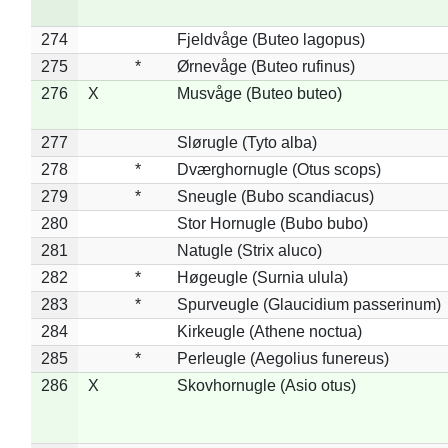
274
Fjeldvåge (Buteo lagopus)
275
*
Ørnevåge (Buteo rufinus)
276
X
Musvåge (Buteo buteo)
277
Slørugle (Tyto alba)
278
*
Dværghornugle (Otus scops)
279
*
Sneugle (Bubo scandiacus)
280
Stor Hornugle (Bubo bubo)
281
Natugle (Strix aluco)
282
*
Høgeugle (Surnia ulula)
283
*
Spurveugle (Glaucidium passerinum)
284
Kirkeugle (Athene noctua)
285
*
Perleugle (Aegolius funereus)
286
X
Skovhornugle (Asio otus)