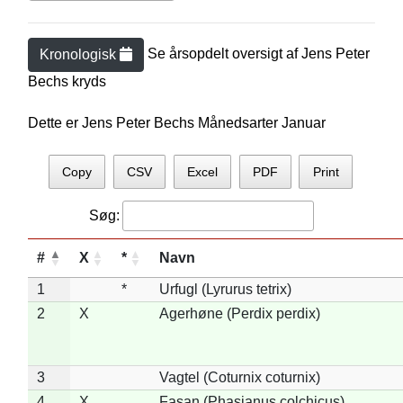
Se årsopdelt oversigt af
Jens Peter
Kronologisk
Bech
s kryds
Dette er Jens Peter Bechs Månedsarter Januar
Copy
CSV
Excel
PDF
Print
Søg:
#
X
*
Navn
1
*
Urfugl (Lyrurus tetrix)
2
X
Agerhøne (Perdix perdix)
3
Vagtel (Coturnix coturnix)
4
X
Fasan (Phasianus colchicus)