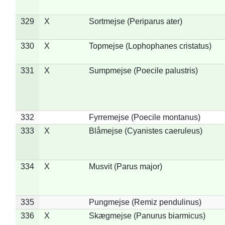
329
X
Sortmejse (Periparus ater)
330
X
Topmejse (Lophophanes cristatus)
331
X
Sumpmejse (Poecile palustris)
332
Fyrremejse (Poecile montanus)
333
X
Blåmejse (Cyanistes caeruleus)
334
X
Musvit (Parus major)
335
Pungmejse (Remiz pendulinus)
336
X
Skægmejse (Panurus biarmicus)