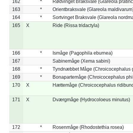
162
*
Rødvinget Braksvale (Glareola pratinc
163
*
Orientbraksvale (Glareola maldivarum
164
*
Sortvinget Braksvale (Glareola nordm
165
X
Ride (Rissa tridactyla)
166
*
Ismåge (Pagophila eburnea)
167
Sabinemåge (Xema sabini)
168
*
Tyndnæbbet Måge (Chroicocephalus 
169
*
Bonapartemåge (Chroicocephalus phil
170
X
Hættemåge (Chroicocephalus ridibun
171
X
Dværgmåge (Hydrocoloeus minutus)
172
*
Rosenmåge (Rhodostethia rosea)