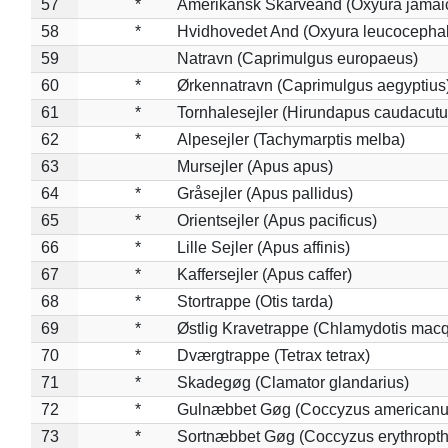
57
*
Amerikansk Skarveand (Oxyura jamai
58
*
Hvidhovedet And (Oxyura leucocepha
59
Natravn (Caprimulgus europaeus)
60
*
Ørkennatravn (Caprimulgus aegyptius
61
*
Tornhalesejler (Hirundapus caudacutu
62
*
Alpesejler (Tachymarptis melba)
63
Mursejler (Apus apus)
64
*
Gråsejler (Apus pallidus)
65
*
Orientsejler (Apus pacificus)
66
*
Lille Sejler (Apus affinis)
67
*
Kaffersejler (Apus caffer)
68
*
Stortrappe (Otis tarda)
69
*
Østlig Kravetrappe (Chlamydotis macq
70
*
Dværgtrappe (Tetrax tetrax)
71
*
Skadegøg (Clamator glandarius)
72
*
Gulnæbbet Gøg (Coccyzus americanu
73
*
Sortnæbbet Gøg (Coccyzus erythropt