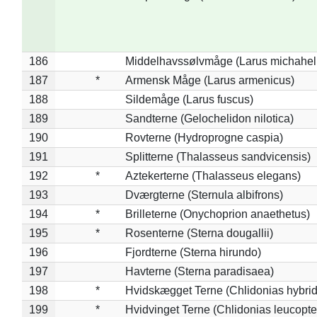
186
Middelhavssølvmåge (Larus michahell
187
*
Armensk Måge (Larus armenicus)
188
Sildemåge (Larus fuscus)
189
Sandterne (Gelochelidon nilotica)
190
Rovterne (Hydroprogne caspia)
191
Splitterne (Thalasseus sandvicensis)
192
*
Aztekerterne (Thalasseus elegans)
193
Dværgterne (Sternula albifrons)
194
*
Brilleterne (Onychoprion anaethetus)
195
*
Rosenterne (Sterna dougallii)
196
Fjordterne (Sterna hirundo)
197
Havterne (Sterna paradisaea)
198
*
Hvidskægget Terne (Chlidonias hybrid
199
*
Hvidvinget Terne (Chlidonias leucopte