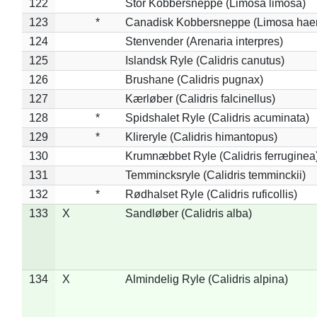
122
Stor Kobbersneppe (Limosa limosa)
123
*
Canadisk Kobbersneppe (Limosa hae
124
Stenvender (Arenaria interpres)
125
Islandsk Ryle (Calidris canutus)
126
Brushane (Calidris pugnax)
127
Kærløber (Calidris falcinellus)
128
*
Spidshalet Ryle (Calidris acuminata)
129
*
Klireryle (Calidris himantopus)
130
Krumnæbbet Ryle (Calidris ferruginea
131
Temmincksryle (Calidris temminckii)
132
*
Rødhalset Ryle (Calidris ruficollis)
133
X
Sandløber (Calidris alba)
134
X
Almindelig Ryle (Calidris alpina)