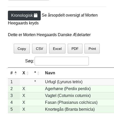
Se årsopdelt oversigt af
Morten
Kronologisk
Heegaard
s kryds
Dette er Morten Heegaards Danske Ædelarter
Copy
CSV
Excel
PDF
Print
Søg:
#
X
*
Navn
1
*
Urfugl (Lyrurus tetrix)
2
X
Agerhøne (Perdix perdix)
3
X
Vagtel (Coturnix coturnix)
4
X
Fasan (Phasianus colchicus)
5
X
Knortegås (Branta bernicla)