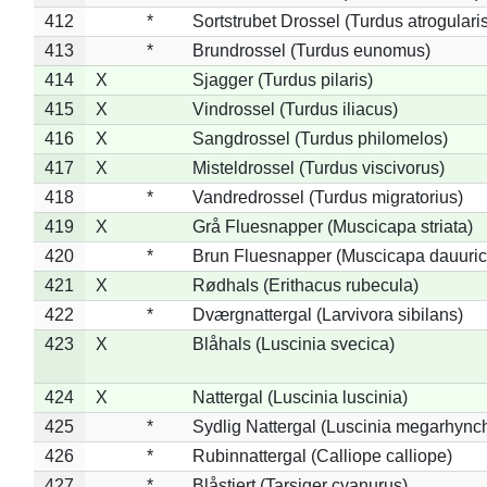
412
*
Sortstrubet Drossel (Turdus atrogularis
413
*
Brundrossel (Turdus eunomus)
414
X
Sjagger (Turdus pilaris)
415
X
Vindrossel (Turdus iliacus)
416
X
Sangdrossel (Turdus philomelos)
417
X
Misteldrossel (Turdus viscivorus)
418
*
Vandredrossel (Turdus migratorius)
419
X
Grå Fluesnapper (Muscicapa striata)
420
*
Brun Fluesnapper (Muscicapa dauuric
421
X
Rødhals (Erithacus rubecula)
422
*
Dværgnattergal (Larvivora sibilans)
423
X
Blåhals (Luscinia svecica)
424
X
Nattergal (Luscinia luscinia)
425
*
Sydlig Nattergal (Luscinia megarhync
426
*
Rubinnattergal (Calliope calliope)
427
*
Blåstjert (Tarsiger cyanurus)