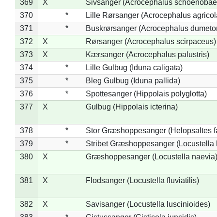
369
X
Sivsanger (Acrocephalus schoenobae
370
*
Lille Rørsanger (Acrocephalus agricol
371
*
Buskrørsanger (Acrocephalus dumeto
372
X
Rørsanger (Acrocephalus scirpaceus)
373
X
Kærsanger (Acrocephalus palustris)
374
*
Lille Gulbug (Iduna caligata)
375
*
Bleg Gulbug (Iduna pallida)
376
*
Spottesanger (Hippolais polyglotta)
377
X
Gulbug (Hippolais icterina)
378
*
Stor Græshoppesanger (Helopsaltes fa
379
*
Stribet Græshoppesanger (Locustella 
380
X
Græshoppesanger (Locustella naevia
381
X
Flodsanger (Locustella fluviatilis)
382
X
Savisanger (Locustella luscinioides)