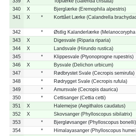
339
X
Toplærke (Galerida cristata)
340
X
Bjerglærke (Eremophila alpestris)
341
X
*
Korttået Lærke (Calandrella brachydac
342
*
Østlig Kalanderlærke (Melanocorypha
343
X
Digesvale (Riparia riparia)
344
X
Landsvale (Hirundo rustica)
345
*
Klippesvale (Ptyonoprogne rupestris)
346
X
Bysvale (Delichon urbicum)
347
*
Rødbrystet Svale (Cecropis semirufa)
348
*
Rødrygget Svale (Cecropis rufula)
349
*
Amursvale (Cecropis daurica)
350
*
Cettisanger (Cettia cetti)
351
X
Halemejse (Aegithalos caudatus)
352
X
Skovsanger (Phylloscopus sibilatrix)
353
*
Bjergløvsanger (Phylloscopus bonelli)
354
*
Himalayasanger (Phylloscopus humei