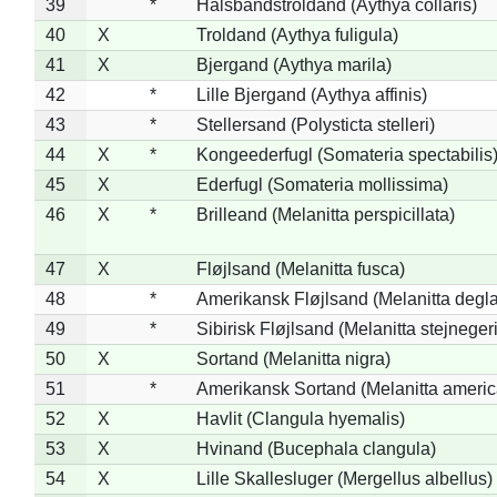
39
*
Halsbåndstroldand (Aythya collaris)
40
X
Troldand (Aythya fuligula)
41
X
Bjergand (Aythya marila)
42
*
Lille Bjergand (Aythya affinis)
43
*
Stellersand (Polysticta stelleri)
44
X
*
Kongeederfugl (Somateria spectabilis
45
X
Ederfugl (Somateria mollissima)
46
X
*
Brilleand (Melanitta perspicillata)
47
X
Fløjlsand (Melanitta fusca)
48
*
Amerikansk Fløjlsand (Melanitta degla
49
*
Sibirisk Fløjlsand (Melanitta stejnegeri
50
X
Sortand (Melanitta nigra)
51
*
Amerikansk Sortand (Melanitta ameri
52
X
Havlit (Clangula hyemalis)
53
X
Hvinand (Bucephala clangula)
54
X
Lille Skallesluger (Mergellus albellus)