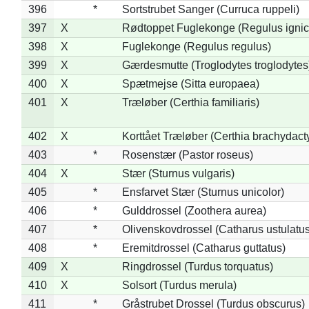
396
*
Sortstrubet Sanger (Curruca ruppeli)
397
X
Rødtoppet Fuglekonge (Regulus ignica
398
X
Fuglekonge (Regulus regulus)
399
X
Gærdesmutte (Troglodytes troglodytes
400
X
Spætmejse (Sitta europaea)
401
X
Træløber (Certhia familiaris)
402
X
Korttået Træløber (Certhia brachydact
403
*
Rosenstær (Pastor roseus)
404
X
Stær (Sturnus vulgaris)
405
*
Ensfarvet Stær (Sturnus unicolor)
406
*
Gulddrossel (Zoothera aurea)
407
*
Olivenskovdrossel (Catharus ustulatus
408
*
Eremitdrossel (Catharus guttatus)
409
X
Ringdrossel (Turdus torquatus)
410
X
Solsort (Turdus merula)
411
*
Gråstrubet Drossel (Turdus obscurus)