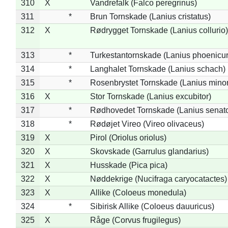
310
X
Vandrefalk (Falco peregrinus)
311
*
Brun Tornskade (Lanius cristatus)
312
X
Rødrygget Tornskade (Lanius collurio)
313
*
Turkestantornskade (Lanius phoenicur
314
*
Langhalet Tornskade (Lanius schach)
315
*
Rosenbrystet Tornskade (Lanius minor
316
X
Stor Tornskade (Lanius excubitor)
317
*
Rødhovedet Tornskade (Lanius senato
318
*
Rødøjet Vireo (Vireo olivaceus)
319
X
Pirol (Oriolus oriolus)
320
X
Skovskade (Garrulus glandarius)
321
X
Husskade (Pica pica)
322
X
Nøddekrige (Nucifraga caryocatactes)
323
X
Allike (Coloeus monedula)
324
*
Sibirisk Allike (Coloeus dauuricus)
325
X
Råge (Corvus frugilegus)