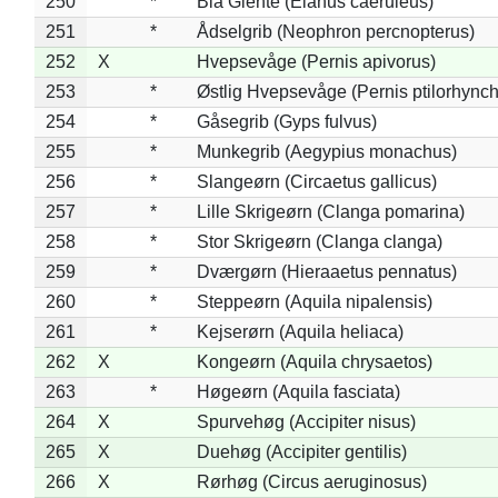
250
*
Blå Glente (Elanus caeruleus)
251
*
Ådselgrib (Neophron percnopterus)
252
X
Hvepsevåge (Pernis apivorus)
253
*
Østlig Hvepsevåge (Pernis ptilorhync
254
*
Gåsegrib (Gyps fulvus)
255
*
Munkegrib (Aegypius monachus)
256
*
Slangeørn (Circaetus gallicus)
257
*
Lille Skrigeørn (Clanga pomarina)
258
*
Stor Skrigeørn (Clanga clanga)
259
*
Dværgørn (Hieraaetus pennatus)
260
*
Steppeørn (Aquila nipalensis)
261
*
Kejserørn (Aquila heliaca)
262
X
Kongeørn (Aquila chrysaetos)
263
*
Høgeørn (Aquila fasciata)
264
X
Spurvehøg (Accipiter nisus)
265
X
Duehøg (Accipiter gentilis)
266
X
Rørhøg (Circus aeruginosus)