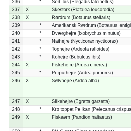
236
*
Sort Ibis (Plegadis falcinellus)
237
X
Skestork (Platalea leucorodia)
238
X
Rørdrum (Botaurus stellaris)
239
*
Amerikansk Rørdrum (Botaurus lentig
240
*
Dværghejre (Ixobrychus minutus)
241
*
Nathejre (Nycticorax nycticorax)
242
*
Tophejre (Ardeola ralloides)
243
*
Kohejre (Bubulcus ibis)
244
X
Fiskehejre (Ardea cinerea)
245
*
Purpurhejre (Ardea purpurea)
246
X
Sølvhejre (Ardea alba)
247
X
Silkehejre (Egretta garzetta)
248
*
Krøltoppet Pelikan (Pelecanus crispus
249
X
Fiskeørn (Pandion haliaetus)