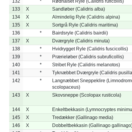
132
*
Rødhalset Ryle (Calidris ruficollis)
133
X
Sandløber (Calidris alba)
134
X
Almindelig Ryle (Calidris alpina)
135
X
Sortgrå Ryle (Calidris maritima)
136
*
Bairdsryle (Calidris bairdii)
137
X
Dværgryle (Calidris minuta)
138
*
Hvidrygget Ryle (Calidris fuscicollis)
139
*
Prærieløber (Calidris subruficollis)
140
*
Stribet Ryle (Calidris melanotos)
141
*
Tyknæbbet Dværgryle (Calidris pusilla
142
*
Langnæbbet Sneppeklire (Limnodrom
scolopaceus)
143
X
Skovsneppe (Scolopax rusticola)
144
X
Enkeltbekkasin (Lymnocryptes minimu
145
X
Tredækker (Gallinago media)
146
X
Dobbeltbekkasin (Gallinago gallinago