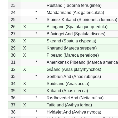
23
Rustand (Tadorna ferruginea)
24
*
Mandarinand (Aix galericulata)
25
*
Sibirisk Krikand (Sibirionetta formosa)
26
X
Atlingand (Spatula querquedula)
27
*
Blåvinget And (Spatula discors)
28
X
Skeand (Spatula clypeata)
29
X
Knarand (Mareca strepera)
30
X
Pibeand (Mareca penelope)
31
*
Amerikansk Pibeand (Mareca america
32
X
Gråand (Anas platyrhynchos)
33
*
Sortbrun And (Anas rubripes)
34
X
Spidsand (Anas acuta)
35
X
Krikand (Anas crecca)
36
*
Rødhovedet And (Netta rufina)
37
X
Taffeland (Aythya ferina)
38
*
Hvidøjet And (Aythya nyroca)