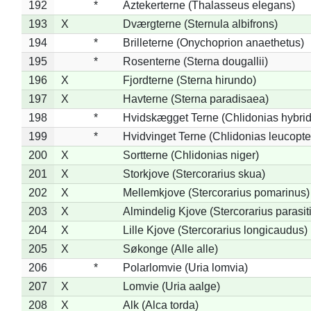
192
*
Aztekerterne (Thalasseus elegans)
193
X
Dværgterne (Sternula albifrons)
194
*
Brilleterne (Onychoprion anaethetus)
195
*
Rosenterne (Sterna dougallii)
196
X
Fjordterne (Sterna hirundo)
197
X
Havterne (Sterna paradisaea)
198
*
Hvidskægget Terne (Chlidonias hybrid
199
*
Hvidvinget Terne (Chlidonias leucopte
200
X
Sortterne (Chlidonias niger)
201
X
Storkjove (Stercorarius skua)
202
X
Mellemkjove (Stercorarius pomarinus)
203
X
Almindelig Kjove (Stercorarius parasit
204
X
Lille Kjove (Stercorarius longicaudus)
205
X
Søkonge (Alle alle)
206
*
Polarlomvie (Uria lomvia)
207
X
Lomvie (Uria aalge)
208
X
Alk (Alca torda)