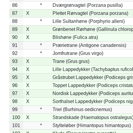
86
*
Dværgrørvagtel (Porzana pusilla)
87
X
Plettet Rørvagtel (Porzana porzana)
88
*
Lille Sultanhøne (Porphyrio alleni)
89
X
Grønbenet Rørhøne (Gallinula chloro
90
X
Blishøne (Fulica atra)
91
*
Prærietrane (Antigone canadensis)
92
*
Jomfrutrane (Grus virgo)
93
X
Trane (Grus grus)
94
X
Lille Lappedykker (Tachybaptus ruficol
95
X
Gråstrubet Lappedykker (Podiceps gr
96
X
Toppet Lappedykker (Podiceps cristat
97
X
Nordisk Lappedykker (Podiceps auritu
98
X
Sorthalset Lappedykker (Podiceps nigri
99
*
Triel (Burhinus oedicnemus)
100
X
Strandskade (Haematopus ostralegus
101
*
Stylteløber (Himantopus himantopus)