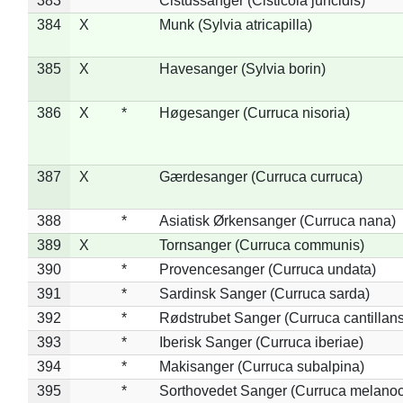
383
*
Cistussanger (Cisticola juncidis)
384
X
Munk (Sylvia atricapilla)
385
X
Havesanger (Sylvia borin)
386
X
*
Høgesanger (Curruca nisoria)
387
X
Gærdesanger (Curruca curruca)
388
*
Asiatisk Ørkensanger (Curruca nana)
389
X
Tornsanger (Curruca communis)
390
*
Provencesanger (Curruca undata)
391
*
Sardinsk Sanger (Curruca sarda)
392
*
Rødstrubet Sanger (Curruca cantillans
393
*
Iberisk Sanger (Curruca iberiae)
394
*
Makisanger (Curruca subalpina)
395
*
Sorthovedet Sanger (Curruca melano