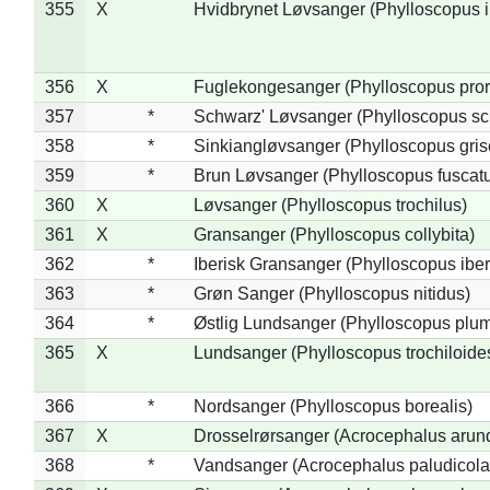
355
X
Hvidbrynet Løvsanger (Phylloscopus i
356
X
Fuglekongesanger (Phylloscopus pror
357
*
Schwarz' Løvsanger (Phylloscopus sc
358
*
Sinkiangløvsanger (Phylloscopus gris
359
*
Brun Løvsanger (Phylloscopus fuscat
360
X
Løvsanger (Phylloscopus trochilus)
361
X
Gransanger (Phylloscopus collybita)
362
*
Iberisk Gransanger (Phylloscopus iber
363
*
Grøn Sanger (Phylloscopus nitidus)
364
*
Østlig Lundsanger (Phylloscopus plum
365
X
Lundsanger (Phylloscopus trochiloide
366
*
Nordsanger (Phylloscopus borealis)
367
X
Drosselrørsanger (Acrocephalus arun
368
*
Vandsanger (Acrocephalus paludicola