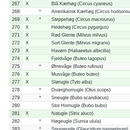
267
X
Blå Kærhøg (Circus cyaneus)
268
*
Amerikansk Kærhøg (Circus hudsoniu
269
X
*
Steppehøg (Circus macrourus)
270
X
Hedehøg (Circus pygargus)
271
X
Rød Glente (Milvus milvus)
272
X
Sort Glente (Milvus migrans)
273
X
Havørn (Haliaeetus albicilla)
274
X
Fjeldvåge (Buteo lagopus)
275
*
Ørnevåge (Buteo rufinus)
276
X
Musvåge (Buteo buteo)
277
X
Slørugle (Tyto alba)
278
*
Dværghornugle (Otus scops)
279
*
Sneugle (Bubo scandiacus)
280
Stor Hornugle (Bubo bubo)
281
X
Natugle (Strix aluco)
282
*
Høgeugle (Surnia ulula)
283
*
Spurveugle (Glaucidium passerinum)