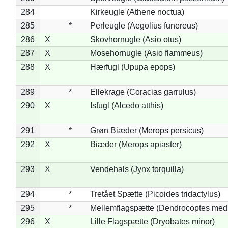
284
Kirkeugle (Athene noctua)
285
*
Perleugle (Aegolius funereus)
286
X
Skovhornugle (Asio otus)
287
X
Mosehornugle (Asio flammeus)
288
X
Hærfugl (Upupa epops)
289
*
Ellekrage (Coracias garrulus)
290
X
Isfugl (Alcedo atthis)
291
*
Grøn Biæder (Merops persicus)
292
X
Biæder (Merops apiaster)
293
X
Vendehals (Jynx torquilla)
294
*
Tretået Spætte (Picoides tridactylus)
295
*
Mellemflagspætte (Dendrocoptes med
296
X
Lille Flagspætte (Dryobates minor)