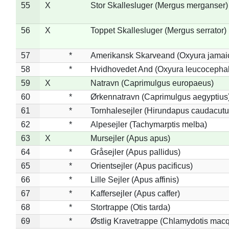
55
X
Stor Skallesluger (Mergus merganser)
56
X
Toppet Skallesluger (Mergus serrator)
57
*
Amerikansk Skarveand (Oxyura jamai
58
*
Hvidhovedet And (Oxyura leucocepha
59
X
Natravn (Caprimulgus europaeus)
60
*
Ørkennatravn (Caprimulgus aegyptius
61
*
Tornhalesejler (Hirundapus caudacutu
62
*
Alpesejler (Tachymarptis melba)
63
X
Mursejler (Apus apus)
64
*
Gråsejler (Apus pallidus)
65
*
Orientsejler (Apus pacificus)
66
*
Lille Sejler (Apus affinis)
67
*
Kaffersejler (Apus caffer)
68
*
Stortrappe (Otis tarda)
69
*
Østlig Kravetrappe (Chlamydotis macq