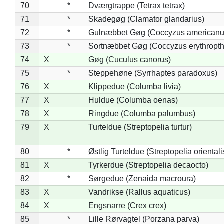
70
*
Dværgtrappe (Tetrax tetrax)
71
*
Skadegøg (Clamator glandarius)
72
*
Gulnæbbet Gøg (Coccyzus americanu
73
*
Sortnæbbet Gøg (Coccyzus erythropt
74
X
Gøg (Cuculus canorus)
75
*
Steppehøne (Syrrhaptes paradoxus)
76
X
Klippedue (Columba livia)
77
X
Huldue (Columba oenas)
78
X
Ringdue (Columba palumbus)
79
X
Turteldue (Streptopelia turtur)
80
*
Østlig Turteldue (Streptopelia orientali
81
X
Tyrkerdue (Streptopelia decaocto)
82
*
Sørgedue (Zenaida macroura)
83
X
Vandrikse (Rallus aquaticus)
84
X
Engsnarre (Crex crex)
85
*
Lille Rørvagtel (Porzana parva)