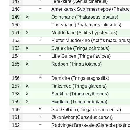
147
*
Terekklire (Xenus cinereus)
148
*
Amerikansk Svømmesneppe (Phalaropu
149
X
Odinshane (Phalaropus lobatus)
150
Thorshane (Phalaropus fulicarius)
151
X
Mudderklire (Actitis hypoleucos)
152
*
Plettet Mudderklire (Actitis macularius
153
X
Svaleklire (Tringa ochropus)
154
*
Lille Gulben (Tringa flavipes)
155
X
Rødben (Tringa totanus)
156
*
Damklire (Tringa stagnatilis)
157
X
Tinksmed (Tringa glareola)
158
X
Sortklire (Tringa erythropus)
159
X
Hvidklire (Tringa nebularia)
160
*
Stor Gulben (Tringa melanoleuca)
161
*
Ørkenløber (Cursorius cursor)
162
*
Rødvinget Braksvale (Glareola pratinc