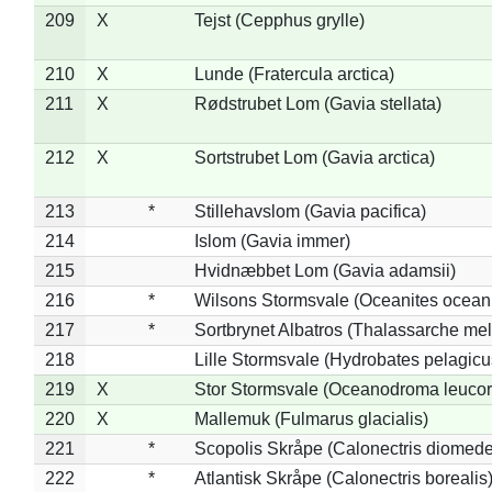
209
X
Tejst (Cepphus grylle)
210
X
Lunde (Fratercula arctica)
211
X
Rødstrubet Lom (Gavia stellata)
212
X
Sortstrubet Lom (Gavia arctica)
213
*
Stillehavslom (Gavia pacifica)
214
Islom (Gavia immer)
215
Hvidnæbbet Lom (Gavia adamsii)
216
*
Wilsons Stormsvale (Oceanites ocean
217
*
Sortbrynet Albatros (Thalassarche me
218
Lille Stormsvale (Hydrobates pelagicu
219
X
Stor Stormsvale (Oceanodroma leuco
220
X
Mallemuk (Fulmarus glacialis)
221
*
Scopolis Skråpe (Calonectris diomed
222
*
Atlantisk Skråpe (Calonectris borealis