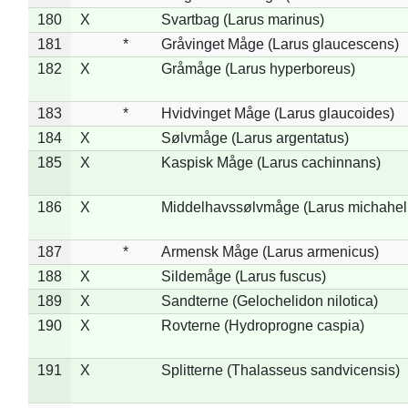
180
X
Svartbag (Larus marinus)
181
*
Gråvinget Måge (Larus glaucescens)
182
X
Gråmåge (Larus hyperboreus)
183
*
Hvidvinget Måge (Larus glaucoides)
184
X
Sølvmåge (Larus argentatus)
185
X
Kaspisk Måge (Larus cachinnans)
186
X
Middelhavssølvmåge (Larus michahell
187
*
Armensk Måge (Larus armenicus)
188
X
Sildemåge (Larus fuscus)
189
X
Sandterne (Gelochelidon nilotica)
190
X
Rovterne (Hydroprogne caspia)
191
X
Splitterne (Thalasseus sandvicensis)