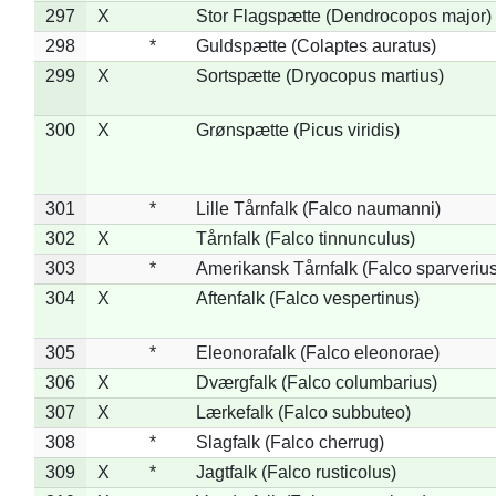
297
X
Stor Flagspætte (Dendrocopos major)
298
*
Guldspætte (Colaptes auratus)
299
X
Sortspætte (Dryocopus martius)
300
X
Grønspætte (Picus viridis)
301
*
Lille Tårnfalk (Falco naumanni)
302
X
Tårnfalk (Falco tinnunculus)
303
*
Amerikansk Tårnfalk (Falco sparverius
304
X
Aftenfalk (Falco vespertinus)
305
*
Eleonorafalk (Falco eleonorae)
306
X
Dværgfalk (Falco columbarius)
307
X
Lærkefalk (Falco subbuteo)
308
*
Slagfalk (Falco cherrug)
309
X
*
Jagtfalk (Falco rusticolus)