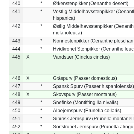
440
*
Ørkenstenpikker (Oenanthe deserti)
441
*
Vestlig Middelhavsstenpikker (Oenant
hispanica)
442
*
Østlig Middelhavsstenpikker (Oenant
melanoleuca)
443
*
Nonnestenpikker (Oenanthe pleschan
444
*
Hvidkronet Stenpikker (Oenanthe leu
445
X
Vandstær (Cinclus cinclus)
446
X
Gråspurv (Passer domesticus)
447
*
Spansk Spurv (Passer hispaniolensis)
448
X
Skovspurv (Passer montanus)
449
*
Snefinke (Montifringilla nivalis)
450
*
Alpejernspurv (Prunella collaris)
451
*
Sibirisk Jernspurv (Prunella montanell
452
*
Sortstrubet Jernspurv (Prunella atrogul