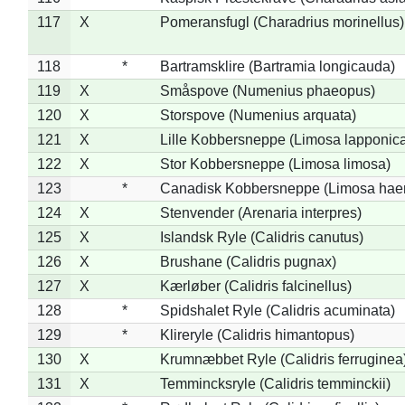
117
X
Pomeransfugl (Charadrius morinellus)
118
*
Bartramsklire (Bartramia longicauda)
119
X
Småspove (Numenius phaeopus)
120
X
Storspove (Numenius arquata)
121
X
Lille Kobbersneppe (Limosa lapponic
122
X
Stor Kobbersneppe (Limosa limosa)
123
*
Canadisk Kobbersneppe (Limosa hae
124
X
Stenvender (Arenaria interpres)
125
X
Islandsk Ryle (Calidris canutus)
126
X
Brushane (Calidris pugnax)
127
X
Kærløber (Calidris falcinellus)
128
*
Spidshalet Ryle (Calidris acuminata)
129
*
Klireryle (Calidris himantopus)
130
X
Krumnæbbet Ryle (Calidris ferruginea
131
X
Temmincksryle (Calidris temminckii)