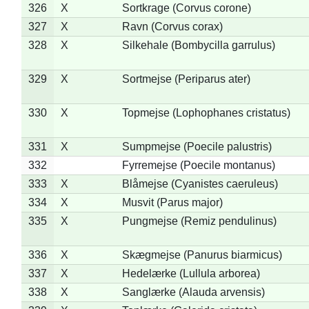
326
X
Sortkrage (Corvus corone)
327
X
Ravn (Corvus corax)
328
X
Silkehale (Bombycilla garrulus)
329
X
Sortmejse (Periparus ater)
330
X
Topmejse (Lophophanes cristatus)
331
X
Sumpmejse (Poecile palustris)
332
Fyrremejse (Poecile montanus)
333
X
Blåmejse (Cyanistes caeruleus)
334
X
Musvit (Parus major)
335
X
Pungmejse (Remiz pendulinus)
336
X
Skægmejse (Panurus biarmicus)
337
X
Hedelærke (Lullula arborea)
338
X
Sanglærke (Alauda arvensis)