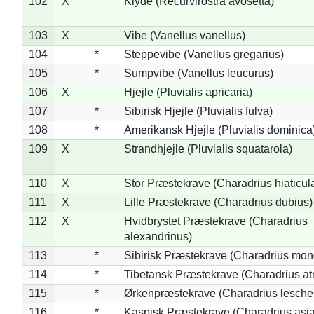
102
X
Klyde (Recurvirostra avosetta)
103
X
Vibe (Vanellus vanellus)
104
*
Steppevibe (Vanellus gregarius)
105
*
Sumpvibe (Vanellus leucurus)
106
X
Hjejle (Pluvialis apricaria)
107
*
Sibirisk Hjejle (Pluvialis fulva)
108
*
Amerikansk Hjejle (Pluvialis dominica
109
X
Strandhjejle (Pluvialis squatarola)
110
X
Stor Præstekrave (Charadrius hiaticul
111
X
Lille Præstekrave (Charadrius dubius)
112
X
Hvidbrystet Præstekrave (Charadrius
alexandrinus)
113
*
Sibirisk Præstekrave (Charadrius mon
114
*
Tibetansk Præstekrave (Charadrius atr
115
*
Ørkenpræstekrave (Charadrius leschen
116
*
Kaspisk Præstekrave (Charadrius asia