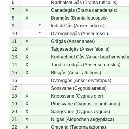
6
Rødhalset Gås (Branta ruficollis)
7
X
Canadagås (Branta canadensis)
8
X
Bramgås (Branta leucopsis)
9
*
Indisk Gås (Anser indicus)
10
*
Dværgsnegås (Anser rossii)
11
X
Grågås (Anser anser)
12
X
Tajgasædgås (Anser fabalis)
13
X
Kortnæbbet Gås (Anser brachyrhynch
14
X
Tundrasædgås (Anser serrirostris)
15
X
Blisgås (Anser albifrons)
16
Dværggås (Anser erythropus)
17
Sortsvane (Cygnus atratus)
18
X
Knopsvane (Cygnus olor)
19
X
Pibesvane (Cygnus columbianus)
20
X
Sangsvane (Cygnus cygnus)
21
X
Nilgås (Alopochen aegyptiaca)
22
X
Gravand (Tadorna tadorna)