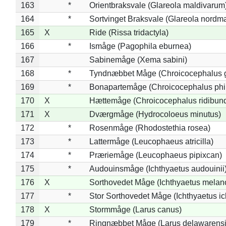
163
*
Orientbraksvale (Glareola maldivarum
164
*
Sortvinget Braksvale (Glareola nordm
165
X
Ride (Rissa tridactyla)
166
*
Ismåge (Pagophila eburnea)
167
Sabinemåge (Xema sabini)
168
*
Tyndnæbbet Måge (Chroicocephalus 
169
*
Bonapartemåge (Chroicocephalus phil
170
X
Hættemåge (Chroicocephalus ridibun
171
X
Dværgmåge (Hydrocoloeus minutus)
172
*
Rosenmåge (Rhodostethia rosea)
173
*
Lattermåge (Leucophaeus atricilla)
174
*
Præriemåge (Leucophaeus pipixcan)
175
*
Audouinsmåge (Ichthyaetus audouinii
176
X
Sorthovedet Måge (Ichthyaetus melan
177
*
Stor Sorthovedet Måge (Ichthyaetus ic
178
X
Stormmåge (Larus canus)
179
*
Ringnæbbet Måge (Larus delawarensi