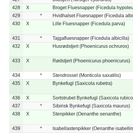
428
X
Broget Fluesnapper (Ficedula hypole
429
*
Hvidhalset Fluesnapper (Ficedula albic
430
X
Lille Fluesnapper (Ficedula parva)
431
*
Tajgafluesnapper (Ficedula albicilla)
432
X
Husrødstjert (Phoenicurus ochruros)
433
X
Rødstjert (Phoenicurus phoenicurus)
434
*
Stendrossel (Monticola saxatilis)
435
X
Bynkefugl (Saxicola rubetra)
436
X
Sortstrubet Bynkefugl (Saxicola rubico
437
*
Sibirisk Bynkefugl (Saxicola maurus)
438
X
Stenpikker (Oenanthe oenanthe)
439
*
Isabellastenpikker (Oenanthe isabelli