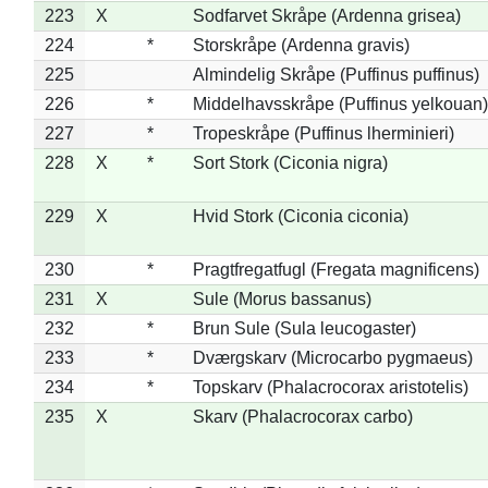
223
X
Sodfarvet Skråpe (Ardenna grisea)
224
*
Storskråpe (Ardenna gravis)
225
Almindelig Skråpe (Puffinus puffinus)
226
*
Middelhavsskråpe (Puffinus yelkouan)
227
*
Tropeskråpe (Puffinus lherminieri)
228
X
*
Sort Stork (Ciconia nigra)
229
X
Hvid Stork (Ciconia ciconia)
230
*
Pragtfregatfugl (Fregata magnificens)
231
X
Sule (Morus bassanus)
232
*
Brun Sule (Sula leucogaster)
233
*
Dværgskarv (Microcarbo pygmaeus)
234
*
Topskarv (Phalacrocorax aristotelis)
235
X
Skarv (Phalacrocorax carbo)