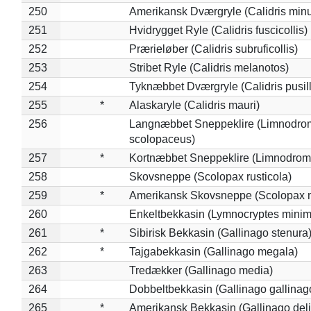
250
Amerikansk Dværgryle (Calidris minut
251
Hvidrygget Ryle (Calidris fuscicollis)
252
Prærieløber (Calidris subruficollis)
253
Stribet Ryle (Calidris melanotos)
254
Tyknæbbet Dværgryle (Calidris pusil
255
*
Alaskaryle (Calidris mauri)
256
Langnæbbet Sneppeklire (Limnodro
scolopaceus)
257
*
Kortnæbbet Sneppeklire (Limnodrom
258
Skovsneppe (Scolopax rusticola)
259
*
Amerikansk Skovsneppe (Scolopax m
260
Enkeltbekkasin (Lymnocryptes minim
261
*
Sibirisk Bekkasin (Gallinago stenura
262
*
Tajgabekkasin (Gallinago megala)
263
Tredækker (Gallinago media)
264
Dobbeltbekkasin (Gallinago gallinag
265
*
Amerikansk Bekkasin (Gallinago deli