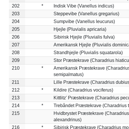
202
*
Indisk Vibe (Vanellus indicus)
203
Steppevibe (Vanellus gregarius)
204
Sumpvibe (Vanellus leucurus)
205
Hjejle (Pluvialis apricaria)
206
Sibirisk Hjejle (Pluvialis fulva)
207
Amerikansk Hjejle (Pluvialis dominic
208
Strandhjejle (Pluvialis squatarola)
209
Stor Præstekrave (Charadrius hiaticu
210
*
Amerikansk Præstekrave (Charadriu
semipalmatus)
211
Lille Præstekrave (Charadrius dubius
212
*
Kildire (Charadrius vociferus)
213
Kittlitz' Præstekrave (Charadrius pec
214
*
Trebåndet Præstekrave (Charadrius tr
215
Hvidbrystet Præstekrave (Charadrius
alexandrinus)
216
*
Sibirisk Præstekrave (Charadrius mo