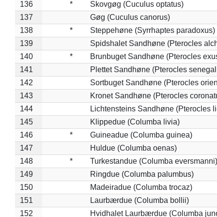
136
*
Skovgøg (Cuculus optatus)
137
Gøg (Cuculus canorus)
138
*
Steppehøne (Syrrhaptes paradoxus)
139
Spidshalet Sandhøne (Pterocles alch
140
*
Brunbuget Sandhøne (Pterocles exus
141
Plettet Sandhøne (Pterocles senegal
142
Sortbuget Sandhøne (Pterocles orient
143
Kronet Sandhøne (Pterocles coronat
144
Lichtensteins Sandhøne (Pterocles lic
145
Klippedue (Columba livia)
146
*
Guineadue (Columba guinea)
147
Huldue (Columba oenas)
148
*
Turkestandue (Columba eversmanni
149
Ringdue (Columba palumbus)
150
Madeiradue (Columba trocaz)
151
Laurbærdue (Columba bollii)
152
Hvidhalet Laurbærdue (Columba jun