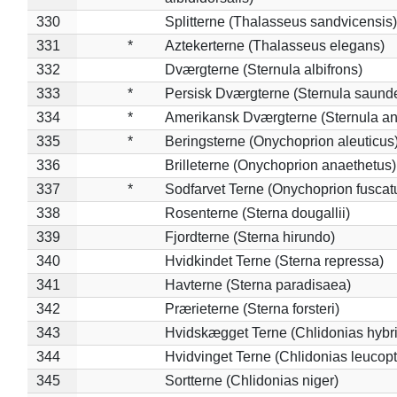
330
Splitterne (Thalasseus sandvicensis)
331
*
Aztekerterne (Thalasseus elegans)
332
Dværgterne (Sternula albifrons)
333
*
Persisk Dværgterne (Sternula saunde
334
*
Amerikansk Dværgterne (Sternula ant
335
*
Beringsterne (Onychoprion aleuticus
336
Brilleterne (Onychoprion anaethetus)
337
*
Sodfarvet Terne (Onychoprion fuscat
338
Rosenterne (Sterna dougallii)
339
Fjordterne (Sterna hirundo)
340
Hvidkindet Terne (Sterna repressa)
341
Havterne (Sterna paradisaea)
342
Prærieterne (Sterna forsteri)
343
Hvidskægget Terne (Chlidonias hybr
344
Hvidvinget Terne (Chlidonias leucopt
345
Sortterne (Chlidonias niger)