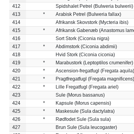
412
Spidshalet Petrel (Bulweria bulwerii)
413
*
Arabisk Petrel (Bulweria fallax)
414
Afrikansk Skovstork (Mycteria ibis)
415
*
Afrikansk Gabenæb (Anastomus lame
416
Sort Stork (Ciconia nigra)
417
*
Abdimstork (Ciconia abdimii)
418
Hvid Stork (Ciconia ciconia)
419
*
Marabustork (Leptoptilos crumenifer)
420
*
Ascension-fregatfugl (Fregata aquila
421
*
Pragtfregatfugl (Fregata magnificens
422
*
Lille Fregatfugl (Fregata ariel)
423
Sule (Morus bassanus)
424
*
Kapsule (Morus capensis)
425
*
Maskesule (Sula dactylatra)
426
*
Rødfodet Sule (Sula sula)
427
Brun Sule (Sula leucogaster)