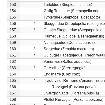
153
Turteldue (Streptopelia turtur)
154
Østlig Turteldue (Streptopelia oriental
155
Tyrkerdue (Streptopelia decaocto)
156
*
Skoggerdue (Streptopelia roseogrise
157
*
Guløjet Skoggerdue (Streptopelia de
158
Palmedue (Spilopelia senegalensis)
159
Namaquadue (Oena capensis)
160
*
Sørgedue (Zenaida macroura)
161
*
Gulbuget Papegøjedue (Treron waali
162
Vandrikse (Rallus aquaticus)
163
*
Græsrikse (Crex egregia)
164
Engsnarre (Crex crex)
165
*
Hvidbrystet Rørhøne (Amaurornis ph
166
Lille Rørvagtel (Porzana parva)
167
Dværgrørvagtel (Porzana pusilla)
168
Plettet Rørvagtel (Porzana porzana)