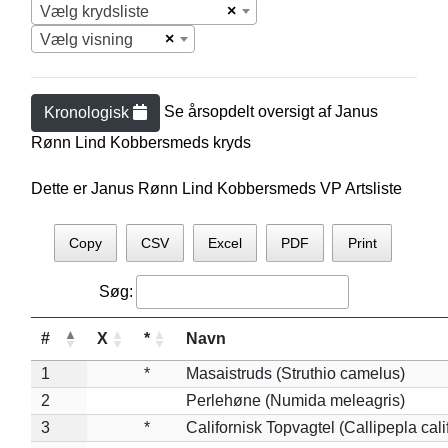
×
Vælg krydsliste
×
Vælg visning
Se årsopdelt oversigt af
Janus
Kronologisk
Rønn Lind Kobbersmed
s kryds
Dette er Janus Rønn Lind Kobbersmeds VP Artsliste
Copy
CSV
Excel
PDF
Print
Søg:
#
X
*
Navn
1
*
Masaistruds (Struthio camelus)
2
Perlehøne (Numida meleagris)
3
*
Californisk Topvagtel (Callipepla cali