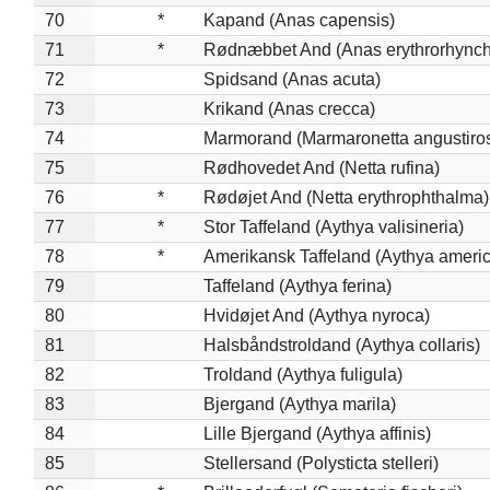
70
*
Kapand (Anas capensis)
71
*
Rødnæbbet And (Anas erythrorhynch
72
Spidsand (Anas acuta)
73
Krikand (Anas crecca)
74
Marmorand (Marmaronetta angustirost
75
Rødhovedet And (Netta rufina)
76
*
Rødøjet And (Netta erythrophthalma)
77
*
Stor Taffeland (Aythya valisineria)
78
*
Amerikansk Taffeland (Aythya ameri
79
Taffeland (Aythya ferina)
80
Hvidøjet And (Aythya nyroca)
81
Halsbåndstroldand (Aythya collaris)
82
Troldand (Aythya fuligula)
83
Bjergand (Aythya marila)
84
Lille Bjergand (Aythya affinis)
85
Stellersand (Polysticta stelleri)