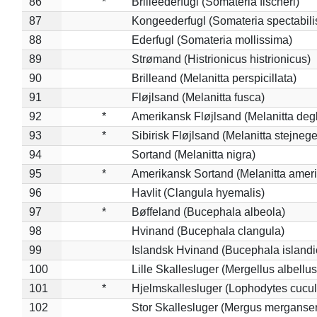
86
*
Brilleederfugl (Somateria fischeri)
87
Kongeederfugl (Somateria spectabili
88
Ederfugl (Somateria mollissima)
89
Strømand (Histrionicus histrionicus)
90
Brilleand (Melanitta perspicillata)
91
Fløjlsand (Melanitta fusca)
92
*
Amerikansk Fløjlsand (Melanitta deg
93
*
Sibirisk Fløjlsand (Melanitta stejnege
94
Sortand (Melanitta nigra)
95
*
Amerikansk Sortand (Melanitta amer
96
Havlit (Clangula hyemalis)
97
*
Bøffeland (Bucephala albeola)
98
Hvinand (Bucephala clangula)
99
Islandsk Hvinand (Bucephala islandi
100
Lille Skallesluger (Mergellus albellus
101
*
Hjelmskallesluger (Lophodytes cucul
102
Stor Skallesluger (Mergus merganser