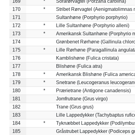
169
*
Sorarørvagtel (Porzana carolina)
170
*
Stribet Rørvagtel (Aenigmatolimnas 
171
Sultanhøne (Porphyrio porphyrio)
172
*
Lille Sultanhøne (Porphyrio alleni)
173
*
Amerikansk Sultanhøne (Porphyrio m
174
Grønbenet Rørhøne (Gallinula chlor
175
*
Lille Rørhøne (Paragallinula angulat
176
Kamblishøne (Fulica cristata)
177
Blishøne (Fulica atra)
178
*
Amerikansk Blishøne (Fulica americ
179
*
Snetrane (Leucogeranus leucogeran
180
*
Prærietrane (Antigone canadensis)
181
Jomfrutrane (Grus virgo)
182
Trane (Grus grus)
183
Lille Lappedykker (Tachybaptus rufico
184
*
Tyknæbbet Lappedykker (Podilymbu
185
Gråstrubet Lappedykker (Podiceps g