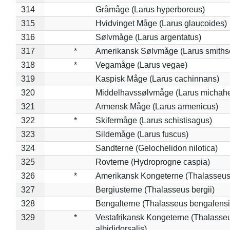
314
Gråmåge (Larus hyperboreus)
315
Hvidvinget Måge (Larus glaucoides)
316
Sølvmåge (Larus argentatus)
317
*
Amerikansk Sølvmåge (Larus smiths
318
*
Vegamåge (Larus vegae)
319
Kaspisk Måge (Larus cachinnans)
320
Middelhavssølvmåge (Larus michahel
321
Armensk Måge (Larus armenicus)
322
*
Skifermåge (Larus schistisagus)
323
Sildemåge (Larus fuscus)
324
Sandterne (Gelochelidon nilotica)
325
Rovterne (Hydroprogne caspia)
326
*
Amerikansk Kongeterne (Thalasseu
327
Bergiusterne (Thalasseus bergii)
328
Bengalterne (Thalasseus bengalensi
329
*
Vestafrikansk Kongeterne (Thalasse
albididorsalis)