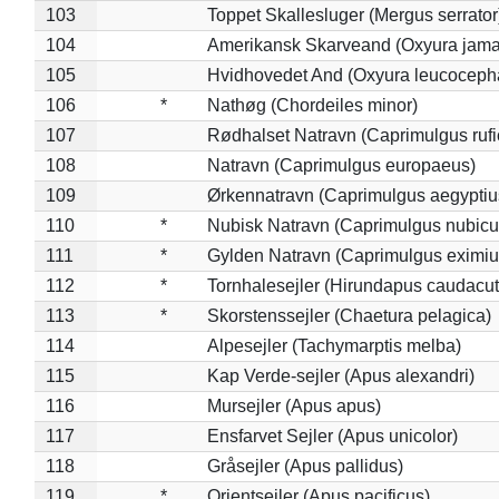
103
Toppet Skallesluger (Mergus serrator
104
Amerikansk Skarveand (Oxyura jama
105
Hvidhovedet And (Oxyura leucoceph
106
*
Nathøg (Chordeiles minor)
107
Rødhalset Natravn (Caprimulgus rufic
108
Natravn (Caprimulgus europaeus)
109
Ørkennatravn (Caprimulgus aegyptiu
110
*
Nubisk Natravn (Caprimulgus nubicu
111
*
Gylden Natravn (Caprimulgus eximiu
112
*
Tornhalesejler (Hirundapus caudacut
113
*
Skorstenssejler (Chaetura pelagica)
114
Alpesejler (Tachymarptis melba)
115
Kap Verde-sejler (Apus alexandri)
116
Mursejler (Apus apus)
117
Ensfarvet Sejler (Apus unicolor)
118
Gråsejler (Apus pallidus)
119
*
Orientsejler (Apus pacificus)