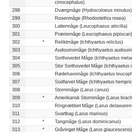
cirrocephalus)
298
Dværgmåge (Hydrocoloeus minutus)
299
Rosenmåge (Rhodostethia rosea)
300
Lattermåge (Leucophaeus atricilla)
301
Præriemåge (Leucophaeus pipixcan
302
*
Reliktmåge (Ichthyaetus relictus)
303
Audouinsmåge (Ichthyaetus audouini
304
Sorthovedet Måge (Ichthyaetus mela
305
Stor Sorthovedet Måge (Ichthyaetus 
306
Rødehavsmåge (Ichthyaetus leucop
307
Sodfarvet Måge (Ichthyaetus hempric
308
Stormmåge (Larus canus)
309
*
Amerikansk Stormmåge (Larus brach
310
Ringnæbbet Måge (Larus delawarens
311
Svartbag (Larus marinus)
312
*
Tangmåge (Larus dominicanus)
313
*
Gråvinget Måge (Larus glaucescens)