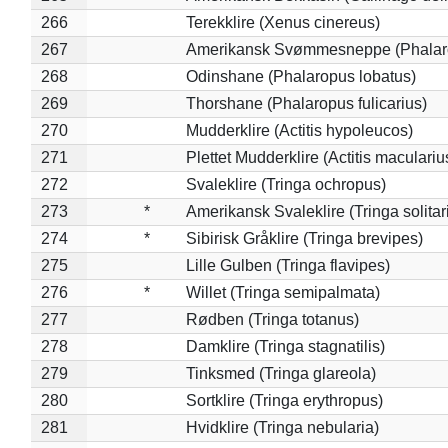
266
Terekklire (Xenus cinereus)
267
Amerikansk Svømmesneppe (Phalarop
268
Odinshane (Phalaropus lobatus)
269
Thorshane (Phalaropus fulicarius)
270
Mudderklire (Actitis hypoleucos)
271
Plettet Mudderklire (Actitis maculariu
272
Svaleklire (Tringa ochropus)
273
*
Amerikansk Svaleklire (Tringa solitar
274
*
Sibirisk Gråklire (Tringa brevipes)
275
Lille Gulben (Tringa flavipes)
276
*
Willet (Tringa semipalmata)
277
Rødben (Tringa totanus)
278
Damklire (Tringa stagnatilis)
279
Tinksmed (Tringa glareola)
280
Sortklire (Tringa erythropus)
281
Hvidklire (Tringa nebularia)