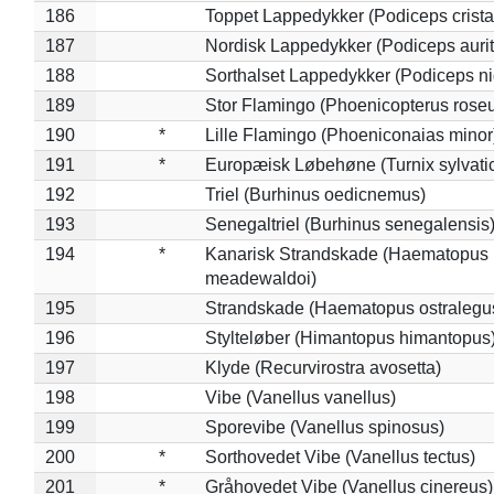
186
Toppet Lappedykker (Podiceps crista
187
Nordisk Lappedykker (Podiceps aurit
188
Sorthalset Lappedykker (Podiceps nig
189
Stor Flamingo (Phoenicopterus rose
190
*
Lille Flamingo (Phoeniconaias minor
191
*
Europæisk Løbehøne (Turnix sylvati
192
Triel (Burhinus oedicnemus)
193
Senegaltriel (Burhinus senegalensis
194
*
Kanarisk Strandskade (Haematopus
meadewaldoi)
195
Strandskade (Haematopus ostralegu
196
Stylteløber (Himantopus himantopus
197
Klyde (Recurvirostra avosetta)
198
Vibe (Vanellus vanellus)
199
Sporevibe (Vanellus spinosus)
200
*
Sorthovedet Vibe (Vanellus tectus)
201
*
Gråhovedet Vibe (Vanellus cinereus)