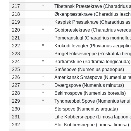
217
*
Tibetansk Præstekrave (Charadrius at
218
Ørkenpræstekrave (Charadrius lesche
219
Kaspisk Præstekrave (Charadrius asi
220
*
Gobipræstekrave (Charadrius veredu
221
Pomeransfugl (Charadrius morinellu
222
*
Krokodillevogter (Pluvianus aegyptiu
223
Broget Riksesneppe (Rostratula ben
224
*
Bartramsklire (Bartramia longicauda)
225
Småspove (Numenius phaeopus)
226
*
Amerikansk Småspove (Numenius h
227
*
Dværgspove (Numenius minutus)
228
*
Eskimospove (Numenius borealis)
229
*
Tyndnæbbet Spove (Numenius tenuiro
230
Storspove (Numenius arquata)
231
Lille Kobbersneppe (Limosa lapponi
232
Stor Kobbersneppe (Limosa limosa)