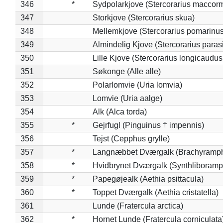
346
*
Sydpolarkjove (Stercorarius maccorm
347
Storkjove (Stercorarius skua)
348
Mellemkjove (Stercorarius pomarinus
349
Almindelig Kjove (Stercorarius parasi
350
Lille Kjove (Stercorarius longicaudus
351
Søkonge (Alle alle)
352
Polarlomvie (Uria lomvia)
353
Lomvie (Uria aalge)
354
Alk (Alca torda)
355
*
Gejrfugl (Pinguinus † impennis)
356
Tejst (Cepphus grylle)
357
*
Langnæbbet Dværgalk (Brachyramph
358
*
Hvidbrynet Dværgalk (Synthliboramp
359
*
Papegøjealk (Aethia psittacula)
360
*
Toppet Dværgalk (Aethia cristatella)
361
Lunde (Fratercula arctica)
362
*
Hornet Lunde (Fratercula corniculata