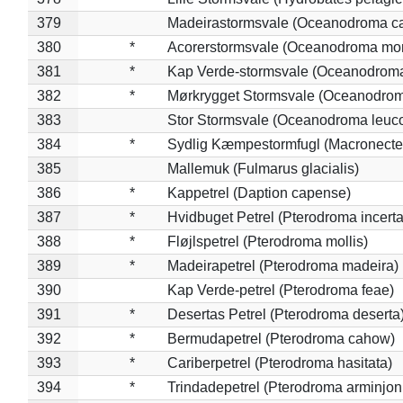
379
Madeirastormsvale (Oceanodroma ca
380
*
Acorerstormsvale (Oceanodroma mon
381
*
Kap Verde-stormsvale (Oceanodroma
382
*
Mørkrygget Stormsvale (Oceanodrom
383
Stor Stormsvale (Oceanodroma leuc
384
*
Sydlig Kæmpestormfugl (Macronecte
385
Mallemuk (Fulmarus glacialis)
386
*
Kappetrel (Daption capense)
387
*
Hvidbuget Petrel (Pterodroma incerta
388
*
Fløjlspetrel (Pterodroma mollis)
389
*
Madeirapetrel (Pterodroma madeira)
390
Kap Verde-petrel (Pterodroma feae)
391
*
Desertas Petrel (Pterodroma deserta
392
*
Bermudapetrel (Pterodroma cahow)
393
*
Cariberpetrel (Pterodroma hasitata)
394
*
Trindadepetrel (Pterodroma arminjon