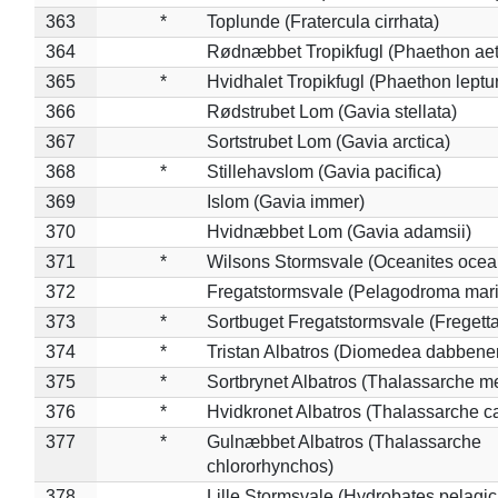
363
*
Toplunde (Fratercula cirrhata)
364
Rødnæbbet Tropikfugl (Phaethon ae
365
*
Hvidhalet Tropikfugl (Phaethon leptu
366
Rødstrubet Lom (Gavia stellata)
367
Sortstrubet Lom (Gavia arctica)
368
*
Stillehavslom (Gavia pacifica)
369
Islom (Gavia immer)
370
Hvidnæbbet Lom (Gavia adamsii)
371
*
Wilsons Stormsvale (Oceanites ocea
372
Fregatstormsvale (Pelagodroma mar
373
*
Sortbuget Fregatstormsvale (Fregetta
374
*
Tristan Albatros (Diomedea dabbene
375
*
Sortbrynet Albatros (Thalassarche m
376
*
Hvidkronet Albatros (Thalassarche c
377
*
Gulnæbbet Albatros (Thalassarche
chlororhynchos)
378
Lille Stormsvale (Hydrobates pelagic