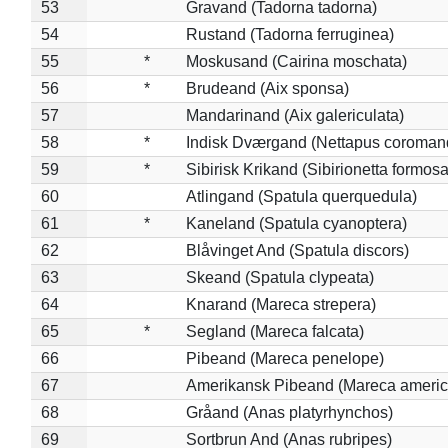
53
Gravand (Tadorna tadorna)
54
Rustand (Tadorna ferruginea)
55
*
Moskusand (Cairina moschata)
56
*
Brudeand (Aix sponsa)
57
Mandarinand (Aix galericulata)
58
*
Indisk Dværgand (Nettapus coroman
59
*
Sibirisk Krikand (Sibirionetta formosa
60
Atlingand (Spatula querquedula)
61
*
Kaneland (Spatula cyanoptera)
62
Blåvinget And (Spatula discors)
63
Skeand (Spatula clypeata)
64
Knarand (Mareca strepera)
65
*
Segland (Mareca falcata)
66
Pibeand (Mareca penelope)
67
Amerikansk Pibeand (Mareca americ
68
Gråand (Anas platyrhynchos)
69
Sortbrun And (Anas rubripes)