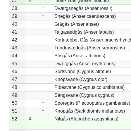
37
X
Indisk Gås (Anser indicus)
38
*
Dværgsnegås (Anser rossii)
39
*
Snegås (Anser caerulescens)
40
Grågås (Anser anser)
41
Tajgasædgås (Anser fabalis)
42
Kortnæbbet Gås (Anser brachyrhync
43
Tundrasædgås (Anser serrirostris)
44
Blisgås (Anser albifrons)
45
Dværggås (Anser erythropus)
46
Sortsvane (Cygnus atratus)
47
Knopsvane (Cygnus olor)
48
Pibesvane (Cygnus columbianus)
49
Sangsvane (Cygnus cygnus)
50
*
Sporegås (Plectropterus gambensis)
51
*
Knopgås (Sarkidiornis melanotos)
52
X
Nilgås (Alopochen aegyptiaca)