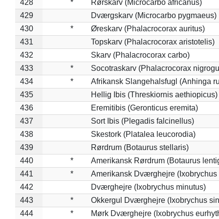
428
*
Rørskarv (Microcarbo africanus)
429
Dværgskarv (Microcarbo pygmaeus)
430
*
Øreskarv (Phalacrocorax auritus)
431
Topskarv (Phalacrocorax aristotelis)
432
Skarv (Phalacrocorax carbo)
433
*
Socotraskarv (Phalacrocorax nigrogul
434
*
Afrikansk Slangehalsfugl (Anhinga ru
435
Hellig Ibis (Threskiornis aethiopicus)
436
Eremitibis (Geronticus eremita)
437
Sort Ibis (Plegadis falcinellus)
438
Skestork (Platalea leucorodia)
439
Rørdrum (Botaurus stellaris)
440
*
Amerikansk Rørdrum (Botaurus lenti
441
*
Amerikansk Dværghejre (Ixobrychus e
442
Dværghejre (Ixobrychus minutus)
443
*
Okkergul Dværghejre (Ixobrychus sin
444
*
Mørk Dværghejre (Ixobrychus eurhy