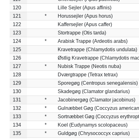
120
Lille Sejler (Apus affinis)
121
*
Horussejler (Apus horus)
122
Kaffersejler (Apus caffer)
123
Stortrappe (Otis tarda)
124
*
Arabisk Trappe (Ardeotis arabs)
125
Kravetrappe (Chlamydotis undulata)
126
Østlig Kravetrappe (Chlamydotis mac
127
*
Nubisk Trappe (Neotis nuba)
128
Dværgtrappe (Tetrax tetrax)
129
Sporegøg (Centropus senegalensis)
130
Skadegøg (Clamator glandarius)
131
*
Jacobinergøg (Clamator jacobinus)
132
*
Gulnæbbet Gøg (Coccyzus american
133
*
Sortnæbbet Gøg (Coccyzus erythrop
134
*
Koel (Eudynamys scolopaceus)
135
*
Guldgøg (Chrysococcyx caprius)