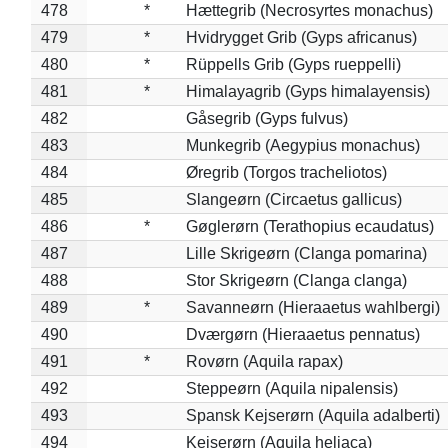
478
*
Hættegrib (Necrosyrtes monachus)
479
*
Hvidrygget Grib (Gyps africanus)
480
*
Rüppells Grib (Gyps rueppelli)
481
*
Himalayagrib (Gyps himalayensis)
482
Gåsegrib (Gyps fulvus)
483
Munkegrib (Aegypius monachus)
484
Øregrib (Torgos tracheliotos)
485
Slangeørn (Circaetus gallicus)
486
*
Gøglerørn (Terathopius ecaudatus)
487
Lille Skrigeørn (Clanga pomarina)
488
Stor Skrigeørn (Clanga clanga)
489
*
Savanneørn (Hieraaetus wahlbergi)
490
Dværgørn (Hieraaetus pennatus)
491
*
Rovørn (Aquila rapax)
492
Steppeørn (Aquila nipalensis)
493
Spansk Kejserørn (Aquila adalberti)
494
Kejserørn (Aquila heliaca)