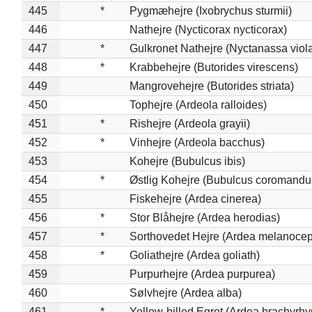
445
*
Pygmæhejre (Ixobrychus sturmii)
446
Nathejre (Nycticorax nycticorax)
447
*
Gulkronet Nathejre (Nyctanassa viol
448
*
Krabbehejre (Butorides virescens)
449
Mangrovehejre (Butorides striata)
450
Tophejre (Ardeola ralloides)
451
*
Rishejre (Ardeola grayii)
452
*
Vinhejre (Ardeola bacchus)
453
Kohejre (Bubulcus ibis)
454
*
Østlig Kohejre (Bubulcus coromandu
455
Fiskehejre (Ardea cinerea)
456
*
Stor Blåhejre (Ardea herodias)
457
*
Sorthovedet Hejre (Ardea melanocep
458
*
Goliathejre (Ardea goliath)
459
Purpurhejre (Ardea purpurea)
460
Sølvhejre (Ardea alba)
461
*
Yellow-billed Egret (Ardea brachyrh