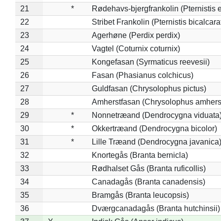
21
*
Rødehavs-bjergfrankolin (Pternistis e
22
Stribet Frankolin (Pternistis bicalcara
23
Agerhøne (Perdix perdix)
24
Vagtel (Coturnix coturnix)
25
Kongefasan (Syrmaticus reevesii)
26
Fasan (Phasianus colchicus)
27
Guldfasan (Chrysolophus pictus)
28
Amherstfasan (Chrysolophus amhers
29
*
Nonnetræand (Dendrocygna viduata
30
*
Okkertræand (Dendrocygna bicolor)
31
*
Lille Træand (Dendrocygna javanica
32
Knortegås (Branta bernicla)
33
Rødhalset Gås (Branta ruficollis)
34
Canadagås (Branta canadensis)
35
Bramgås (Branta leucopsis)
36
Dværgcanadagås (Branta hutchinsii)