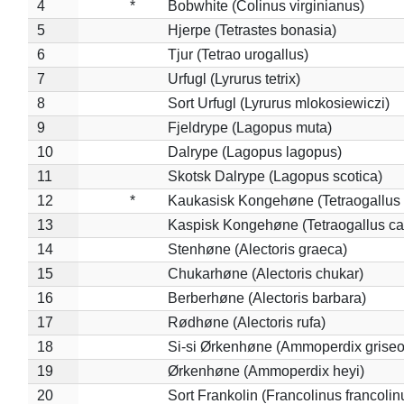
4
*
Bobwhite (Colinus virginianus)
5
Hjerpe (Tetrastes bonasia)
6
Tjur (Tetrao urogallus)
7
Urfugl (Lyrurus tetrix)
8
Sort Urfugl (Lyrurus mlokosiewiczi)
9
Fjeldrype (Lagopus muta)
10
Dalrype (Lagopus lagopus)
11
Skotsk Dalrype (Lagopus scotica)
12
*
Kaukasisk Kongehøne (Tetraogallus 
13
Kaspisk Kongehøne (Tetraogallus ca
14
Stenhøne (Alectoris graeca)
15
Chukarhøne (Alectoris chukar)
16
Berberhøne (Alectoris barbara)
17
Rødhøne (Alectoris rufa)
18
Si-si Ørkenhøne (Ammoperdix griseo
19
Ørkenhøne (Ammoperdix heyi)
20
Sort Frankolin (Francolinus francolin