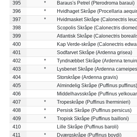
395
*
Baraus's Petrel (Pterodroma baraui)
396
*
Hvidhaget Skråpe (Procellaria aequin
397
*
Hvidmasket Skråpe (Calonectris leu
398
Scopolis Skråpe (Calonectris diome
399
Atlantisk Skråpe (Calonectris boreali
400
Kap Verde-skråpe (Calonectris edwar
401
Sodfarvet Skråpe (Ardenna grisea)
402
*
Tyndnæbbet Skråpe (Ardenna tenuiro
403
*
Lysbenet Skråpe (Ardenna carneipes
404
Storskråpe (Ardenna gravis)
405
Almindelig Skråpe (Puffinus puffinus
406
Middelhavsskråpe (Puffinus yelkoua
407
*
Tropeskråpe (Puffinus lherminieri)
408
*
Persisk Skråpe (Puffinus persicus)
409
*
Tropisk Skråpe (Puffinus bailloni)
410
Lille Skråpe (Puffinus baroli)
411
*
Dværgskråpe (Puffinus boydi)