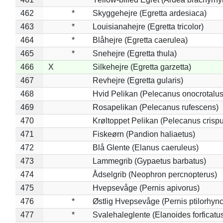
462
*
Skyggehejre (Egretta ardesiaca)
463
*
Louisianahejre (Egretta tricolor)
464
*
Blåhejre (Egretta caerulea)
465
*
Snehejre (Egretta thula)
466
X
Silkehejre (Egretta garzetta)
467
Revhejre (Egretta gularis)
468
Hvid Pelikan (Pelecanus onocrotalus
469
Rosapelikan (Pelecanus rufescens)
470
Krøltoppet Pelikan (Pelecanus crisp
471
Fiskeørn (Pandion haliaetus)
472
Blå Glente (Elanus caeruleus)
473
Lammegrib (Gypaetus barbatus)
474
Ådselgrib (Neophron percnopterus)
475
Hvepsevåge (Pernis apivorus)
476
*
Østlig Hvepsevåge (Pernis ptilorhyn
477
*
Svalehaleglente (Elanoides forficatu