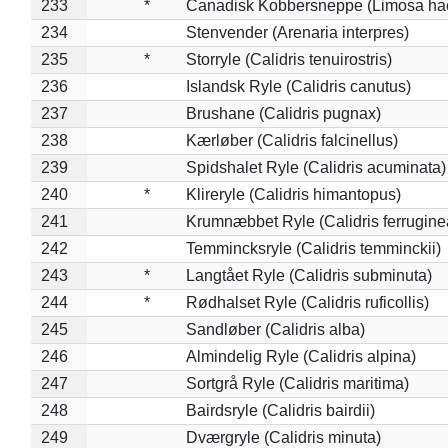
233
*
Canadisk Kobbersneppe (Limosa ha
234
Stenvender (Arenaria interpres)
235
*
Storryle (Calidris tenuirostris)
236
Islandsk Ryle (Calidris canutus)
237
Brushane (Calidris pugnax)
238
Kærløber (Calidris falcinellus)
239
Spidshalet Ryle (Calidris acuminata)
240
*
Klireryle (Calidris himantopus)
241
Krumnæbbet Ryle (Calidris ferrugine
242
Temmincksryle (Calidris temminckii)
243
*
Langtået Ryle (Calidris subminuta)
244
*
Rødhalset Ryle (Calidris ruficollis)
245
Sandløber (Calidris alba)
246
Almindelig Ryle (Calidris alpina)
247
Sortgrå Ryle (Calidris maritima)
248
Bairdsryle (Calidris bairdii)
249
Dværgryle (Calidris minuta)