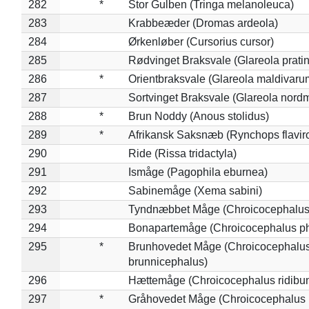
282
*
Stor Gulben (Tringa melanoleuca)
283
Krabbeæder (Dromas ardeola)
284
Ørkenløber (Cursorius cursor)
285
Rødvinget Braksvale (Glareola pratin
286
*
Orientbraksvale (Glareola maldivaru
287
Sortvinget Braksvale (Glareola nord
288
*
Brun Noddy (Anous stolidus)
289
*
Afrikansk Saksnæb (Rynchops flaviro
290
Ride (Rissa tridactyla)
291
Ismåge (Pagophila eburnea)
292
Sabinemåge (Xema sabini)
293
Tyndnæbbet Måge (Chroicocephalus
294
Bonapartemåge (Chroicocephalus ph
295
*
Brunhovedet Måge (Chroicocephalu
brunnicephalus)
296
Hættemåge (Chroicocephalus ridibu
297
*
Gråhovedet Måge (Chroicocephalus