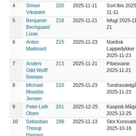
4
Simon
220
2025-11-11
Sort Ibis 2025
Vikstrøm
11-11
5
Benjamin
218
2025-11-21
Isfugl 2025-1
Bechgaard
21
Lisse
6
Anton
215
2025-11-23
Nordisk
Markvard
Lappedykker
2025-11-23
7
Anders
213
2025-11-21
Pibesvane
Odd Wulff
2025-11-21
Nielsen
8
Michael
210
2025-11-23
Tundrasædg
Mosebo
2025-11-23
Jensen
9
Peter Leth
201
2025-12-25
Kaspisk Måg
Olsen
2025-12-25
10
Sebastian
198
2025-11-13
Stor Korsnæ
Thorup
2025-10-16
Hansen