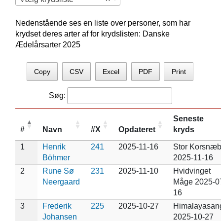
Nedenstående ses en liste over personer, som har
krydset deres arter af for krydslisten: Danske
Ædelårsarter 2025
Copy
CSV
Excel
PDF
Print
Søg:
Seneste
#
Navn
#X
Opdateret
kryds
1
Henrik
241
2025-11-16
Stor Korsnæ
Böhmer
2025-11-16
2
Rune Sø
231
2025-11-10
Hvidvinget
Neergaard
Måge 2025-0
16
3
Frederik
225
2025-10-27
Himalayasan
Johansen
2025-10-27