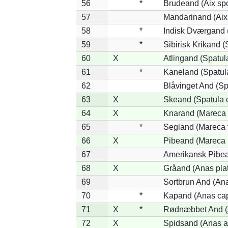
56
*
Brudeand (Aix sp
57
Mandarinand (Aix 
58
*
Indisk Dværgand 
59
*
Sibirisk Krikand (
60
X
Atlingand (Spatul
61
*
Kaneland (Spatul
62
Blåvinget And (Sp
63
X
Skeand (Spatula 
64
X
Knarand (Mareca 
65
*
Segland (Mareca f
66
X
Pibeand (Mareca 
67
Amerikansk Pibea
68
X
Gråand (Anas pla
69
Sortbrun And (Ana
70
*
Kapand (Anas cap
71
X
*
Rødnæbbet And (A
72
X
Spidsand (Anas a