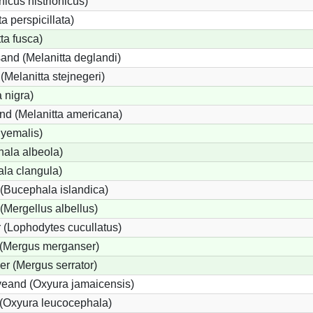
icus histrionicus)
a perspicillata)
ta fusca)
and (Melanitta deglandi)
 (Melanitta stejnegeri)
 nigra)
nd (Melanitta americana)
hyemalis)
ala albeola)
la clangula)
(Bucephala islandica)
 (Mergellus albellus)
 (Lophodytes cucullatus)
 (Mergus merganser)
er (Mergus serrator)
eand (Oxyura jamaicensis)
(Oxyura leucocephala)