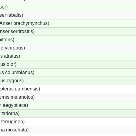
ser)
er fabalis)
Anser brachyrhynchus)
er serrirostris)
ifrons)
erythropus)
 atratus)
s olor)
us columbianus)
us cygnus)
opterus gambensis)
ornis melanotos)
n aegyptiaca)
 tadorna)
ferruginea)
na moschata)