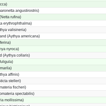
cca)
onetta angustirostris)
etta rufina)
a erythrophthalma)
thya valisineria)
land (Aythya americana)
ferina)
hya nyroca)
 (Aythya collaris)
uligula)
marila)
hya affinis)
icta stelleri)
materia fischeri)
materia spectabilis)
ia mollissima)