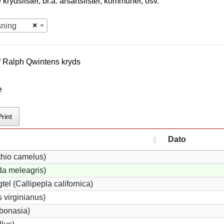
krydslister, bl.a. årsartslister, kommuner, osv.
×
sning
f
Ralph Qwinten
s kryds
e
Print
Dato
thio camelus)
a meleagris)
tel (Callipepla californica)
 virginianus)
 bonasia)