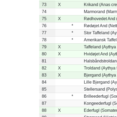
73
X
Krikand (Anas cre
74
Marmorand (Marmar
75
X
Rødhovedet And (N
76
*
Rødøjet And (Nett
77
*
Stor Taffeland (Ay
78
*
Amerikansk Taffe
79
X
Taffeland (Aythya 
80
X
Hvidøjet And (Ayt
81
Halsbåndstroldand
82
X
Troldand (Aythya f
83
X
Bjergand (Aythya 
84
Lille Bjergand (Ayt
85
Stellersand (Polyst
86
*
Brilleederfugl (So
87
Kongeederfugl (So
88
X
Ederfugl (Somater