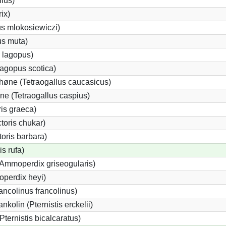
llus)
rix)
us mlokosiewiczi)
us muta)
 lagopus)
agopus scotica)
øne (Tetraogallus caucasicus)
e (Tetraogallus caspius)
is graeca)
oris chukar)
oris barbara)
s rufa)
(Ammoperdix griseogularis)
perdix heyi)
ancolinus francolinus)
kolin (Pternistis erckelii)
Pternistis bicalcaratus)