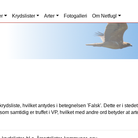
er
Krydslister
Arter
Fotogalleri
Om Netfugl
rydsliste, hvilket antydes i betegnelsen 'Falsk'. Dette er i stede
som samtidig er truffet i VP, hvilket med andre ord betyder at art