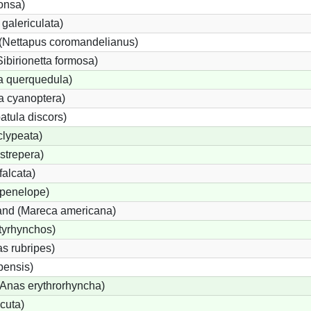
onsa)
galericulata)
(Nettapus coromandelianus)
Sibirionetta formosa)
a querquedula)
a cyanoptera)
atula discors)
clypeata)
strepera)
alcata)
penelope)
nd (Mareca americana)
tyrhynchos)
s rubripes)
ensis)
nas erythrorhyncha)
cuta)