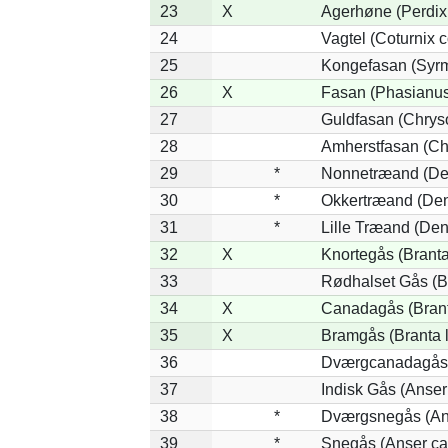
23
X
Agerhøne (Perdix 
24
Vagtel (Coturnix c
25
Kongefasan (Syrma
26
X
Fasan (Phasianus
27
Guldfasan (Chryso
28
Amherstfasan (Ch
29
*
Nonnetræand (De
30
*
Okkertræand (Den
31
*
Lille Træand (De
32
X
Knortegås (Branta
33
Rødhalset Gås (Bra
34
X
Canadagås (Brant
35
X
Bramgås (Branta 
36
Dværgcanadagås (
37
Indisk Gås (Anser
38
*
Dværgsnegås (Ans
39
*
Snegås (Anser ca