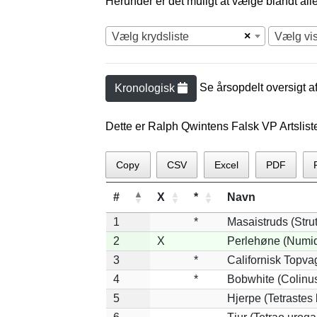
Herunder er det muligt at vælge blandt alle 
×
Vælg krydsliste
Vælg vi
Se årsopdelt oversigt a
Kronologisk
Dette er Ralph Qwintens Falsk VP Artslist
Copy
CSV
Excel
PDF
#
X
*
Navn
1
*
Masaistruds (Stru
2
X
Perlehøne (Numid
3
*
Californisk Topvag
4
*
Bobwhite (Colinus
5
Hjerpe (Tetrastes