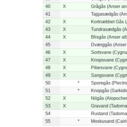
40
X
Grågås (Anser an
41
Tajgasædgås (Ans
42
X
Kortnæbbet Gås (
43
X
Tundrasædgås (Ans
44
X
Blisgås (Anser alb
45
Dværggås (Anser 
46
X
Sortsvane (Cygnus
47
X
Knopsvane (Cygnu
48
X
Pibesvane (Cygn
49
X
Sangsvane (Cygn
50
*
Sporegås (Plectr
51
*
Knopgås (Sarkidi
52
X
Nilgås (Alopoche
53
X
Gravand (Tadorna
54
Rustand (Tadorna 
55
*
Moskusand (Cairi