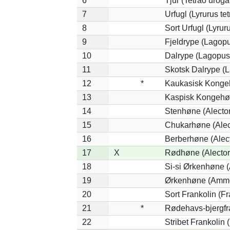
6
Tjur (Tetrao uroga
7
Urfugl (Lyrurus tet
8
Sort Urfugl (Lyrur
9
Fjeldrype (Lagop
10
Dalrype (Lagopus
11
Skotsk Dalrype (L
12
*
Kaukasisk Kongeh
13
Kaspisk Kongehøn
14
Stenhøne (Alector
15
Chukarhøne (Alect
16
Berberhøne (Alect
17
X
Rødhøne (Alectori
18
Si-si Ørkenhøne 
19
Ørkenhøne (Ammo
20
Sort Frankolin (Fr
21
*
Rødehavs-bjergfran
22
Stribet Frankolin (