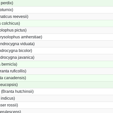
perdix)
oturnix)
ticus reevesii)
 colchicus)
lophus pictus)
rysolophus amherstiae)
ndrocygna viduata)
drocygna bicolor)
ndrocygna javanica)
 bernicla)
nta ruficollis)
a canadensis)
leucopsis)
Branta hutchinsii)
 indicus)
er rossii)
erulescens)