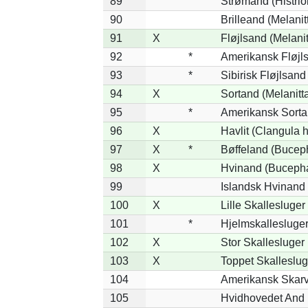
89
Strømand (Histrion
90
Brilleand (Melanitt
91
X
Fløjlsand (Melanit
92
*
Amerikansk Fløjls
93
*
Sibirisk Fløjlsand
94
X
Sortand (Melanitta
95
*
Amerikansk Sorta
96
X
Havlit (Clangula 
97
X
*
Bøffeland (Buceph
98
X
Hvinand (Bucepha
99
Islandsk Hvinand 
100
X
Lille Skallesluger
101
*
Hjelmskallesluger
102
X
Stor Skallesluger
103
X
Toppet Skalleslug
104
Amerikansk Skarv
105
Hvidhovedet And 