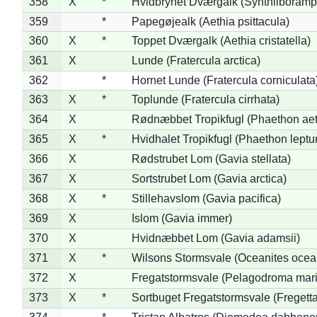
358
X
*
Hvidbrynet Dværgalk (Synthliboramp
359
*
Papegøjealk (Aethia psittacula)
360
X
*
Toppet Dværgalk (Aethia cristatella)
361
X
Lunde (Fratercula arctica)
362
*
Hornet Lunde (Fratercula corniculata
363
X
*
Toplunde (Fratercula cirrhata)
364
X
Rødnæbbet Tropikfugl (Phaethon ae
365
X
*
Hvidhalet Tropikfugl (Phaethon leptu
366
X
Rødstrubet Lom (Gavia stellata)
367
X
Sortstrubet Lom (Gavia arctica)
368
X
*
Stillehavslom (Gavia pacifica)
369
X
Islom (Gavia immer)
370
X
Hvidnæbbet Lom (Gavia adamsii)
371
X
*
Wilsons Stormsvale (Oceanites ocea
372
X
Fregatstormsvale (Pelagodroma mar
373
X
*
Sortbuget Fregatstormsvale (Fregetta