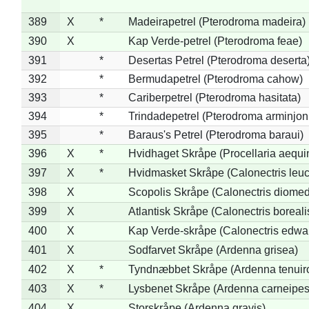
389
X
*
Madeirapetrel (Pterodroma madeira)
390
X
Kap Verde-petrel (Pterodroma feae)
391
*
Desertas Petrel (Pterodroma deserta
392
*
Bermudapetrel (Pterodroma cahow)
393
*
Cariberpetrel (Pterodroma hasitata)
394
*
Trindadepetrel (Pterodroma arminjon
395
*
Baraus's Petrel (Pterodroma baraui)
396
X
*
Hvidhaget Skråpe (Procellaria aequin
397
X
*
Hvidmasket Skråpe (Calonectris leu
398
X
Scopolis Skråpe (Calonectris diome
399
X
Atlantisk Skråpe (Calonectris boreali
400
X
Kap Verde-skråpe (Calonectris edwar
401
X
Sodfarvet Skråpe (Ardenna grisea)
402
X
*
Tyndnæbbet Skråpe (Ardenna tenuiro
403
X
*
Lysbenet Skråpe (Ardenna carneipes
404
X
Storskråpe (Ardenna gravis)