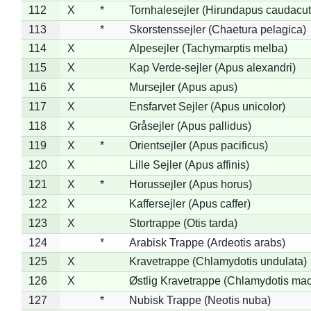
112
X
*
Tornhalesejler (Hirundapus caudacut
113
*
Skorstenssejler (Chaetura pelagica)
114
X
Alpesejler (Tachymarptis melba)
115
X
Kap Verde-sejler (Apus alexandri)
116
X
Mursejler (Apus apus)
117
X
Ensfarvet Sejler (Apus unicolor)
118
X
Gråsejler (Apus pallidus)
119
X
*
Orientsejler (Apus pacificus)
120
X
Lille Sejler (Apus affinis)
121
X
*
Horussejler (Apus horus)
122
X
Kaffersejler (Apus caffer)
123
X
Stortrappe (Otis tarda)
124
*
Arabisk Trappe (Ardeotis arabs)
125
X
Kravetrappe (Chlamydotis undulata)
126
X
Østlig Kravetrappe (Chlamydotis mac
127
*
Nubisk Trappe (Neotis nuba)