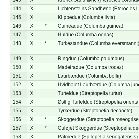
144
X
Lichtensteins Sandhøne (Pterocles lic
145
X
Klippedue (Columba livia)
146
X
*
Guineadue (Columba guinea)
147
X
Huldue (Columba oenas)
148
X
*
Turkestandue (Columba eversmanni
149
X
Ringdue (Columba palumbus)
150
X
Madeiradue (Columba trocaz)
151
X
Laurbærdue (Columba bollii)
152
X
Hvidhalet Laurbærdue (Columba jun
153
X
Turteldue (Streptopelia turtur)
154
X
Østlig Turteldue (Streptopelia oriental
155
X
Tyrkerdue (Streptopelia decaocto)
156
X
*
Skoggerdue (Streptopelia roseogrise
157
X
*
Guløjet Skoggerdue (Streptopelia de
158
X
Palmedue (Spilopelia senegalensis)