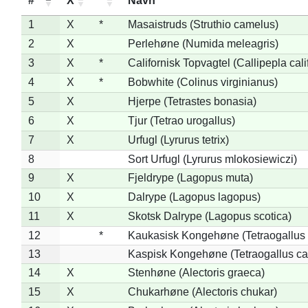
#
X
*
Navn
1
X
*
Masaistruds (Struthio camelus)
2
X
Perlehøne (Numida meleagris)
3
X
*
Californisk Topvagtel (Callipepla cali
4
X
*
Bobwhite (Colinus virginianus)
5
X
Hjerpe (Tetrastes bonasia)
6
X
Tjur (Tetrao urogallus)
7
X
Urfugl (Lyrurus tetrix)
8
Sort Urfugl (Lyrurus mlokosiewiczi)
9
X
Fjeldrype (Lagopus muta)
10
X
Dalrype (Lagopus lagopus)
11
X
Skotsk Dalrype (Lagopus scotica)
12
*
Kaukasisk Kongehøne (Tetraogallus 
13
Kaspisk Kongehøne (Tetraogallus ca
14
X
Stenhøne (Alectoris graeca)
15
X
Chukarhøne (Alectoris chukar)