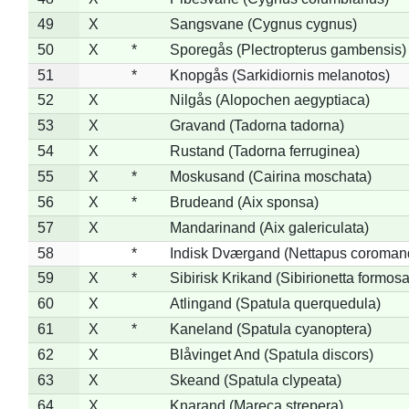
49
X
Sangsvane (Cygnus cygnus)
50
X
*
Sporegås (Plectropterus gambensis)
51
*
Knopgås (Sarkidiornis melanotos)
52
X
Nilgås (Alopochen aegyptiaca)
53
X
Gravand (Tadorna tadorna)
54
X
Rustand (Tadorna ferruginea)
55
X
*
Moskusand (Cairina moschata)
56
X
*
Brudeand (Aix sponsa)
57
X
Mandarinand (Aix galericulata)
58
*
Indisk Dværgand (Nettapus coroman
59
X
*
Sibirisk Krikand (Sibirionetta formosa
60
X
Atlingand (Spatula querquedula)
61
X
*
Kaneland (Spatula cyanoptera)
62
X
Blåvinget And (Spatula discors)
63
X
Skeand (Spatula clypeata)
64
X
Knarand (Mareca strepera)