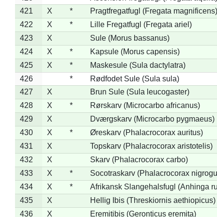
421
X
*
Pragtfregatfugl (Fregata magnificens
422
X
*
Lille Fregatfugl (Fregata ariel)
423
X
Sule (Morus bassanus)
424
X
*
Kapsule (Morus capensis)
425
X
*
Maskesule (Sula dactylatra)
426
*
Rødfodet Sule (Sula sula)
427
X
Brun Sule (Sula leucogaster)
428
X
*
Rørskarv (Microcarbo africanus)
429
X
Dværgskarv (Microcarbo pygmaeus)
430
X
*
Øreskarv (Phalacrocorax auritus)
431
X
Topskarv (Phalacrocorax aristotelis)
432
X
Skarv (Phalacrocorax carbo)
433
X
*
Socotraskarv (Phalacrocorax nigrogul
434
X
*
Afrikansk Slangehalsfugl (Anhinga ru
435
X
Hellig Ibis (Threskiornis aethiopicus)
436
X
Eremitibis (Geronticus eremita)