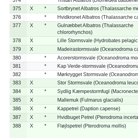
374
*
Tristan Albatros (Diomedea dabbene
375
X
*
Sortbrynet Albatros (Thalassarche m
376
*
Hvidkronet Albatros (Thalassarche c
377
X
*
Gulnæbbet Albatros (Thalassarche
chlororhynchos)
378
X
Lille Stormsvale (Hydrobates pelagic
379
X
Madeirastormsvale (Oceanodroma ca
380
*
Acorerstormsvale (Oceanodroma mon
381
*
Kap Verde-stormsvale (Oceanodroma
382
*
Mørkrygget Stormsvale (Oceanodrom
383
X
Stor Stormsvale (Oceanodroma leuc
384
X
*
Sydlig Kæmpestormfugl (Macronecte
385
X
Mallemuk (Fulmarus glacialis)
386
X
*
Kappetrel (Daption capense)
387
X
*
Hvidbuget Petrel (Pterodroma incerta
388
X
*
Fløjlspetrel (Pterodroma mollis)