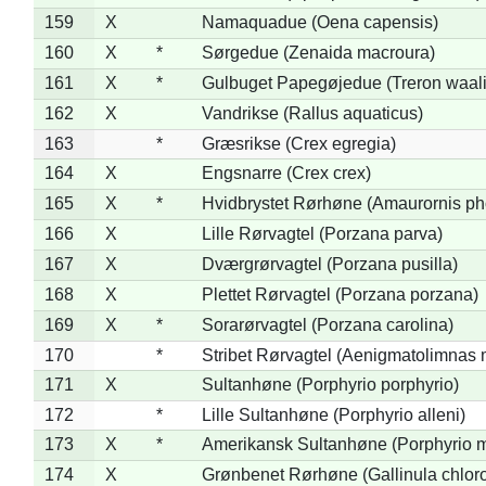
159
X
Namaquadue (Oena capensis)
160
X
*
Sørgedue (Zenaida macroura)
161
X
*
Gulbuget Papegøjedue (Treron waali
162
X
Vandrikse (Rallus aquaticus)
163
*
Græsrikse (Crex egregia)
164
X
Engsnarre (Crex crex)
165
X
*
Hvidbrystet Rørhøne (Amaurornis ph
166
X
Lille Rørvagtel (Porzana parva)
167
X
Dværgrørvagtel (Porzana pusilla)
168
X
Plettet Rørvagtel (Porzana porzana)
169
X
*
Sorarørvagtel (Porzana carolina)
170
*
Stribet Rørvagtel (Aenigmatolimnas 
171
X
Sultanhøne (Porphyrio porphyrio)
172
*
Lille Sultanhøne (Porphyrio alleni)
173
X
*
Amerikansk Sultanhøne (Porphyrio m
174
X
Grønbenet Rørhøne (Gallinula chlor