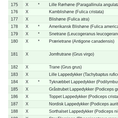
175
X
*
Lille Rørhøne (Paragallinula angulat
176
X
Kamblishøne (Fulica cristata)
177
X
Blishøne (Fulica atra)
178
X
*
Amerikansk Blishøne (Fulica americ
179
X
*
Snetrane (Leucogeranus leucogeran
180
X
*
Prærietrane (Antigone canadensis)
181
X
Jomfrutrane (Grus virgo)
182
X
Trane (Grus grus)
183
X
Lille Lappedykker (Tachybaptus rufico
184
X
*
Tyknæbbet Lappedykker (Podilymbu
185
X
Gråstrubet Lappedykker (Podiceps g
186
X
Toppet Lappedykker (Podiceps crista
187
X
Nordisk Lappedykker (Podiceps aurit
188
X
Sorthalset Lappedykker (Podiceps nig