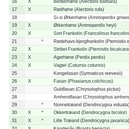
16
X
Berberhøne (Alectoris barbara)
17
X
Rødhøne (Alectoris rufa)
18
Si-si Ørkenhøne (Ammoperdix griseo
19
X
Ørkenhøne (Ammoperdix heyi)
20
X
Sort Frankolin (Francolinus francolin
21
*
Rødehavs-bjergfrankolin (Pternistis e
22
X
Stribet Frankolin (Pternistis bicalcara
23
X
Agerhøne (Perdix perdix)
24
X
Vagtel (Coturnix coturnix)
25
Kongefasan (Syrmaticus reevesii)
26
X
Fasan (Phasianus colchicus)
27
Guldfasan (Chrysolophus pictus)
28
Amherstfasan (Chrysolophus amhers
29
*
Nonnetræand (Dendrocygna viduata
30
X
*
Okkertræand (Dendrocygna bicolor)
31
X
*
Lille Træand (Dendrocygna javanica
32
X
Knortegås (Branta bernicla)