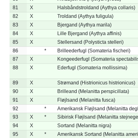
81
X
Halsbåndstroldand (Aythya collaris)
82
X
Troldand (Aythya fuligula)
83
X
Bjergand (Aythya marila)
84
X
Lille Bjergand (Aythya affinis)
85
X
Stellersand (Polysticta stelleri)
86
*
Brilleederfugl (Somateria fischeri)
87
X
Kongeederfugl (Somateria spectabili
88
X
Ederfugl (Somateria mollissima)
89
X
Strømand (Histrionicus histrionicus)
90
X
Brilleand (Melanitta perspicillata)
91
X
Fløjlsand (Melanitta fusca)
92
*
Amerikansk Fløjlsand (Melanitta deg
93
X
*
Sibirisk Fløjlsand (Melanitta stejnege
94
X
Sortand (Melanitta nigra)
95
X
*
Amerikansk Sortand (Melanitta amer