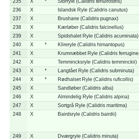
235
X
*
Storryle (Calidris tenuirostris)
236
X
Islandsk Ryle (Calidris canutus)
237
X
Brushane (Calidris pugnax)
238
X
Kærløber (Calidris falcinellus)
239
X
Spidshalet Ryle (Calidris acuminata)
240
X
*
Klireryle (Calidris himantopus)
241
X
Krumnæbbet Ryle (Calidris ferrugine
242
X
Temmincksryle (Calidris temminckii)
243
X
*
Langtået Ryle (Calidris subminuta)
244
X
*
Rødhalset Ryle (Calidris ruficollis)
245
X
Sandløber (Calidris alba)
246
X
Almindelig Ryle (Calidris alpina)
247
X
Sortgrå Ryle (Calidris maritima)
248
X
Bairdsryle (Calidris bairdii)
249
X
Dværgryle (Calidris minuta)