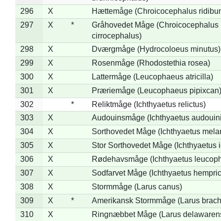
296
X
Hættemåge (Chroicocephalus ridibu
297
X
*
Gråhovedet Måge (Chroicocephalus
cirrocephalus)
298
X
Dværgmåge (Hydrocoloeus minutus)
299
X
Rosenmåge (Rhodostethia rosea)
300
X
Lattermåge (Leucophaeus atricilla)
301
X
Præriemåge (Leucophaeus pipixcan
302
*
Reliktmåge (Ichthyaetus relictus)
303
X
Audouinsmåge (Ichthyaetus audouini
304
X
Sorthovedet Måge (Ichthyaetus mela
305
X
Stor Sorthovedet Måge (Ichthyaetus 
306
X
Rødehavsmåge (Ichthyaetus leucop
307
X
Sodfarvet Måge (Ichthyaetus hempric
308
X
Stormmåge (Larus canus)
309
X
*
Amerikansk Stormmåge (Larus brach
310
X
Ringnæbbet Måge (Larus delawarens