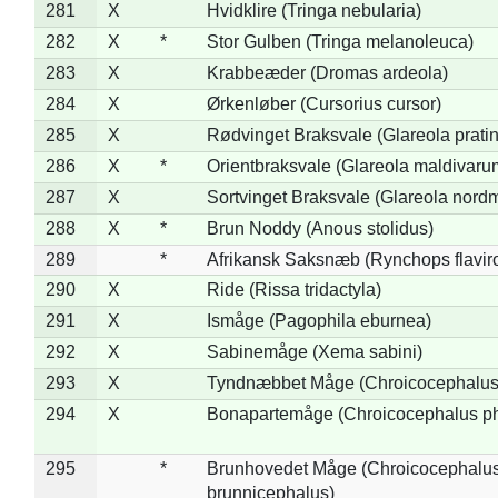
281
X
Hvidklire (Tringa nebularia)
282
X
*
Stor Gulben (Tringa melanoleuca)
283
X
Krabbeæder (Dromas ardeola)
284
X
Ørkenløber (Cursorius cursor)
285
X
Rødvinget Braksvale (Glareola pratin
286
X
*
Orientbraksvale (Glareola maldivaru
287
X
Sortvinget Braksvale (Glareola nord
288
X
*
Brun Noddy (Anous stolidus)
289
*
Afrikansk Saksnæb (Rynchops flaviro
290
X
Ride (Rissa tridactyla)
291
X
Ismåge (Pagophila eburnea)
292
X
Sabinemåge (Xema sabini)
293
X
Tyndnæbbet Måge (Chroicocephalus
294
X
Bonapartemåge (Chroicocephalus ph
295
*
Brunhovedet Måge (Chroicocephalu
brunnicephalus)