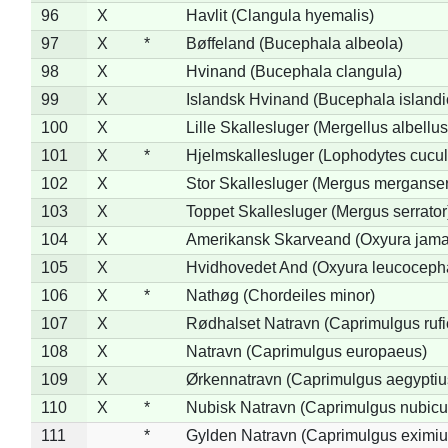
96
X
Havlit (Clangula hyemalis)
97
X
*
Bøffeland (Bucephala albeola)
98
X
Hvinand (Bucephala clangula)
99
X
Islandsk Hvinand (Bucephala islandi
100
X
Lille Skallesluger (Mergellus albellus
101
X
*
Hjelmskallesluger (Lophodytes cucul
102
X
Stor Skallesluger (Mergus merganser
103
X
Toppet Skallesluger (Mergus serrator
104
X
Amerikansk Skarveand (Oxyura jama
105
X
Hvidhovedet And (Oxyura leucoceph
106
X
*
Nathøg (Chordeiles minor)
107
X
Rødhalset Natravn (Caprimulgus rufic
108
X
Natravn (Caprimulgus europaeus)
109
X
Ørkennatravn (Caprimulgus aegyptiu
110
X
*
Nubisk Natravn (Caprimulgus nubicu
111
*
Gylden Natravn (Caprimulgus eximiu