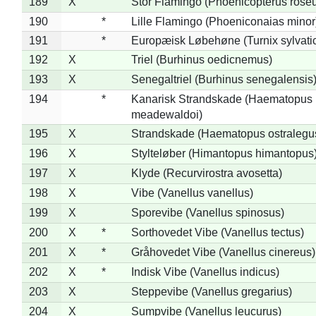
189
X
Stor Flamingo (Phoenicopterus rose
190
*
Lille Flamingo (Phoeniconaias minor
191
*
Europæisk Løbehøne (Turnix sylvati
192
X
Triel (Burhinus oedicnemus)
193
X
Senegaltriel (Burhinus senegalensis
194
*
Kanarisk Strandskade (Haematopus
meadewaldoi)
195
X
Strandskade (Haematopus ostralegu
196
X
Stylteløber (Himantopus himantopus
197
X
Klyde (Recurvirostra avosetta)
198
X
Vibe (Vanellus vanellus)
199
X
Sporevibe (Vanellus spinosus)
200
X
*
Sorthovedet Vibe (Vanellus tectus)
201
X
*
Gråhovedet Vibe (Vanellus cinereus)
202
X
*
Indisk Vibe (Vanellus indicus)
203
X
Steppevibe (Vanellus gregarius)
204
X
Sumpvibe (Vanellus leucurus)