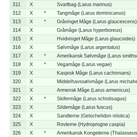
311
X
Svartbag (Larus marinus)
312
X
*
Tangmåge (Larus dominicanus)
313
X
*
Gråvinget Måge (Larus glaucescens)
314
X
Gråmåge (Larus hyperboreus)
315
X
Hvidvinget Måge (Larus glaucoides)
316
X
Sølvmåge (Larus argentatus)
317
X
*
Amerikansk Sølvmåge (Larus smiths
318
X
*
Vegamåge (Larus vegae)
319
X
Kaspisk Måge (Larus cachinnans)
320
X
Middelhavssølvmåge (Larus michahel
321
X
Armensk Måge (Larus armenicus)
322
X
*
Skifermåge (Larus schistisagus)
323
X
Sildemåge (Larus fuscus)
324
X
Sandterne (Gelochelidon nilotica)
325
X
Rovterne (Hydroprogne caspia)
326
X
*
Amerikansk Kongeterne (Thalasseu