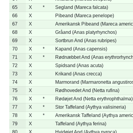
65
X
*
Segland (Mareca falcata)
66
X
Pibeand (Mareca penelope)
67
X
Amerikansk Pibeand (Mareca americ
68
X
Gråand (Anas platyrhynchos)
69
X
Sortbrun And (Anas rubripes)
70
X
*
Kapand (Anas capensis)
71
X
*
Rødnæbbet And (Anas erythrorhynch
72
X
Spidsand (Anas acuta)
73
X
Krikand (Anas crecca)
74
X
Marmorand (Marmaronetta angustirost
75
X
Rødhovedet And (Netta rufina)
76
X
*
Rødøjet And (Netta erythrophthalma)
77
X
*
Stor Taffeland (Aythya valisineria)
78
X
*
Amerikansk Taffeland (Aythya ameri
79
X
Taffeland (Aythya ferina)
80
X
Hvidøjet And (Aythya nyroca)