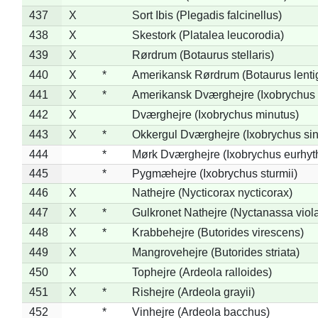
437
X
Sort Ibis (Plegadis falcinellus)
438
X
Skestork (Platalea leucorodia)
439
X
Rørdrum (Botaurus stellaris)
440
X
*
Amerikansk Rørdrum (Botaurus lenti
441
X
*
Amerikansk Dværghejre (Ixobrychus e
442
X
Dværghejre (Ixobrychus minutus)
443
X
*
Okkergul Dværghejre (Ixobrychus sin
444
*
Mørk Dværghejre (Ixobrychus eurhy
445
*
Pygmæhejre (Ixobrychus sturmii)
446
X
Nathejre (Nycticorax nycticorax)
447
X
*
Gulkronet Nathejre (Nyctanassa viol
448
X
*
Krabbehejre (Butorides virescens)
449
X
Mangrovehejre (Butorides striata)
450
X
Tophejre (Ardeola ralloides)
451
X
*
Rishejre (Ardeola grayii)
452
*
Vinhejre (Ardeola bacchus)