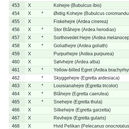
453
X
Kohejre (Bubulcus ibis)
454
X
*
Østlig Kohejre (Bubulcus coromandu
455
X
Fiskehejre (Ardea cinerea)
456
X
*
Stor Blåhejre (Ardea herodias)
457
X
*
Sorthovedet Hejre (Ardea melanocep
458
X
*
Goliathejre (Ardea goliath)
459
X
Purpurhejre (Ardea purpurea)
460
X
Sølvhejre (Ardea alba)
461
X
*
Yellow-billed Egret (Ardea brachyrh
462
*
Skyggehejre (Egretta ardesiaca)
463
X
*
Louisianahejre (Egretta tricolor)
464
X
*
Blåhejre (Egretta caerulea)
465
X
*
Snehejre (Egretta thula)
466
X
Silkehejre (Egretta garzetta)
467
X
Revhejre (Egretta gularis)
468
X
Hvid Pelikan (Pelecanus onocrotalus