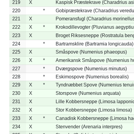
219
X
Kaspisk Præstekrave (Charadrius asi
220
*
Gobipræstekrave (Charadrius veredu
221
X
Pomeransfugl (Charadrius morinellu
222
X
*
Krokodillevogter (Pluvianus aegyptiu
223
X
Broget Riksesneppe (Rostratula ben
224
*
Bartramsklire (Bartramia longicauda)
225
X
Småspove (Numenius phaeopus)
226
X
*
Amerikansk Småspove (Numenius h
227
*
Dværgspove (Numenius minutus)
228
*
Eskimospove (Numenius borealis)
229
X
*
Tyndnæbbet Spove (Numenius tenuiro
230
X
Storspove (Numenius arquata)
231
X
Lille Kobbersneppe (Limosa lapponi
232
X
Stor Kobbersneppe (Limosa limosa)
233
X
*
Canadisk Kobbersneppe (Limosa ha
234
X
Stenvender (Arenaria interpres)