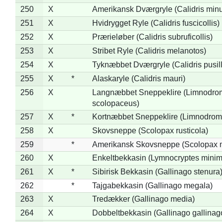
250
X
Amerikansk Dværgryle (Calidris minut
251
X
Hvidrygget Ryle (Calidris fuscicollis)
252
X
Prærieløber (Calidris subruficollis)
253
X
Stribet Ryle (Calidris melanotos)
254
X
Tyknæbbet Dværgryle (Calidris pusil
255
X
*
Alaskaryle (Calidris mauri)
256
X
Langnæbbet Sneppeklire (Limnodro
scolopaceus)
257
X
*
Kortnæbbet Sneppeklire (Limnodrom
258
X
Skovsneppe (Scolopax rusticola)
259
*
Amerikansk Skovsneppe (Scolopax m
260
X
Enkeltbekkasin (Lymnocryptes minim
261
X
*
Sibirisk Bekkasin (Gallinago stenura
262
*
Tajgabekkasin (Gallinago megala)
263
X
Tredækker (Gallinago media)
264
X
Dobbeltbekkasin (Gallinago gallinag