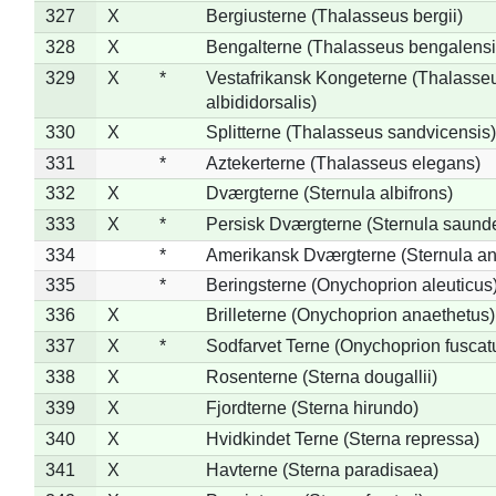
327
X
Bergiusterne (Thalasseus bergii)
328
X
Bengalterne (Thalasseus bengalensi
329
X
*
Vestafrikansk Kongeterne (Thalasse
albididorsalis)
330
X
Splitterne (Thalasseus sandvicensis)
331
*
Aztekerterne (Thalasseus elegans)
332
X
Dværgterne (Sternula albifrons)
333
X
*
Persisk Dværgterne (Sternula saunde
334
*
Amerikansk Dværgterne (Sternula ant
335
*
Beringsterne (Onychoprion aleuticus
336
X
Brilleterne (Onychoprion anaethetus)
337
X
*
Sodfarvet Terne (Onychoprion fuscat
338
X
Rosenterne (Sterna dougallii)
339
X
Fjordterne (Sterna hirundo)
340
X
Hvidkindet Terne (Sterna repressa)
341
X
Havterne (Sterna paradisaea)