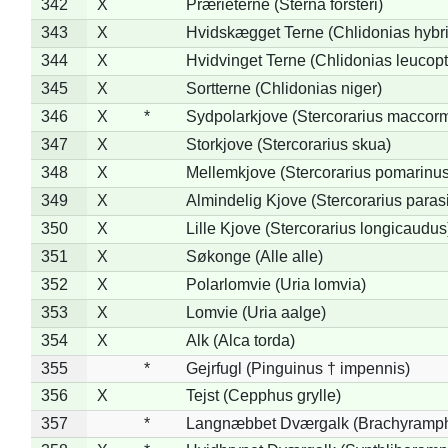
342
X
Prærieterne (Sterna forsteri)
343
X
Hvidskægget Terne (Chlidonias hybr
344
X
Hvidvinget Terne (Chlidonias leucopt
345
X
Sortterne (Chlidonias niger)
346
X
*
Sydpolarkjove (Stercorarius maccorm
347
X
Storkjove (Stercorarius skua)
348
X
Mellemkjove (Stercorarius pomarinus
349
X
Almindelig Kjove (Stercorarius parasi
350
X
Lille Kjove (Stercorarius longicaudus
351
X
Søkonge (Alle alle)
352
X
Polarlomvie (Uria lomvia)
353
X
Lomvie (Uria aalge)
354
X
Alk (Alca torda)
355
*
Gejrfugl (Pinguinus † impennis)
356
X
Tejst (Cepphus grylle)
357
*
Langnæbbet Dværgalk (Brachyramph