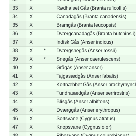
33
X
Rødhalset Gås (Branta ruficollis)
34
X
Canadagås (Branta canadensis)
35
X
Bramgås (Branta leucopsis)
36
X
Dværgcanadagås (Branta hutchinsii)
37
X
Indisk Gås (Anser indicus)
38
X
*
Dværgsnegås (Anser rossii)
39
X
*
Snegås (Anser caerulescens)
40
X
Grågås (Anser anser)
41
X
Tajgasædgås (Anser fabalis)
42
X
Kortnæbbet Gås (Anser brachyrhync
43
X
Tundrasædgås (Anser serrirostris)
44
X
Blisgås (Anser albifrons)
45
X
Dværggås (Anser erythropus)
46
X
Sortsvane (Cygnus atratus)
47
X
Knopsvane (Cygnus olor)
48
X
Pibesvane (Cygnus columbianus)