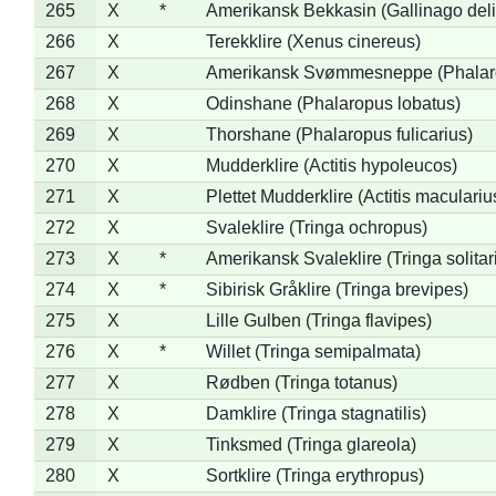
265
X
*
Amerikansk Bekkasin (Gallinago deli
266
X
Terekklire (Xenus cinereus)
267
X
Amerikansk Svømmesneppe (Phalarop
268
X
Odinshane (Phalaropus lobatus)
269
X
Thorshane (Phalaropus fulicarius)
270
X
Mudderklire (Actitis hypoleucos)
271
X
Plettet Mudderklire (Actitis maculariu
272
X
Svaleklire (Tringa ochropus)
273
X
*
Amerikansk Svaleklire (Tringa solitar
274
X
*
Sibirisk Gråklire (Tringa brevipes)
275
X
Lille Gulben (Tringa flavipes)
276
X
*
Willet (Tringa semipalmata)
277
X
Rødben (Tringa totanus)
278
X
Damklire (Tringa stagnatilis)
279
X
Tinksmed (Tringa glareola)
280
X
Sortklire (Tringa erythropus)