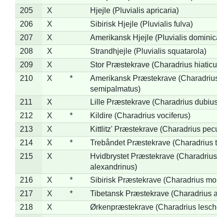
205
X
Hjejle (Pluvialis apricaria)
206
X
Sibirisk Hjejle (Pluvialis fulva)
207
X
Amerikansk Hjejle (Pluvialis dominic
208
X
Strandhjejle (Pluvialis squatarola)
209
X
Stor Præstekrave (Charadrius hiaticu
210
X
*
Amerikansk Præstekrave (Charadriu
semipalmatus)
211
X
Lille Præstekrave (Charadrius dubius
212
X
*
Kildire (Charadrius vociferus)
213
X
Kittlitz' Præstekrave (Charadrius pec
214
X
*
Trebåndet Præstekrave (Charadrius tr
215
X
Hvidbrystet Præstekrave (Charadrius
alexandrinus)
216
X
*
Sibirisk Præstekrave (Charadrius mo
217
X
*
Tibetansk Præstekrave (Charadrius at
218
X
Ørkenpræstekrave (Charadrius lesche