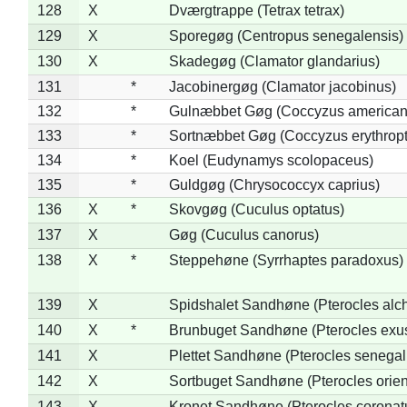
128
X
Dværgtrappe (Tetrax tetrax)
129
X
Sporegøg (Centropus senegalensis)
130
X
Skadegøg (Clamator glandarius)
131
*
Jacobinergøg (Clamator jacobinus)
132
*
Gulnæbbet Gøg (Coccyzus american
133
*
Sortnæbbet Gøg (Coccyzus erythrop
134
*
Koel (Eudynamys scolopaceus)
135
*
Guldgøg (Chrysococcyx caprius)
136
X
*
Skovgøg (Cuculus optatus)
137
X
Gøg (Cuculus canorus)
138
X
*
Steppehøne (Syrrhaptes paradoxus)
139
X
Spidshalet Sandhøne (Pterocles alch
140
X
*
Brunbuget Sandhøne (Pterocles exus
141
X
Plettet Sandhøne (Pterocles senegal
142
X
Sortbuget Sandhøne (Pterocles orient
143
X
Kronet Sandhøne (Pterocles coronat