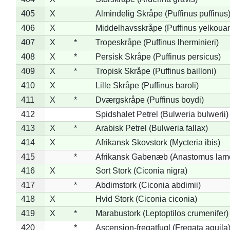
405
X
Almindelig Skråpe (Puffinus puffinus
406
X
Middelhavsskråpe (Puffinus yelkoua
407
X
*
Tropeskråpe (Puffinus lherminieri)
408
X
*
Persisk Skråpe (Puffinus persicus)
409
X
*
Tropisk Skråpe (Puffinus bailloni)
410
X
Lille Skråpe (Puffinus baroli)
411
X
*
Dværgskråpe (Puffinus boydi)
412
Spidshalet Petrel (Bulweria bulwerii)
413
X
*
Arabisk Petrel (Bulweria fallax)
414
X
Afrikansk Skovstork (Mycteria ibis)
415
*
Afrikansk Gabenæb (Anastomus lame
416
X
Sort Stork (Ciconia nigra)
417
*
Abdimstork (Ciconia abdimii)
418
X
Hvid Stork (Ciconia ciconia)
419
X
*
Marabustork (Leptoptilos crumenifer)
420
*
Ascension-fregatfugl (Fregata aquila