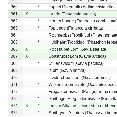
360
*
Toppet Dværgalk (Aethia cristatella)
361
X
Lunde (Fratercula arctica)
362
*
Hornet Lunde (Fratercula corniculata
363
*
Toplunde (Fratercula cirrhata)
364
Rødnæbbet Tropikfugl (Phaethon ae
365
*
Hvidhalet Tropikfugl (Phaethon leptu
366
X
Rødstrubet Lom (Gavia stellata)
367
X
Sortstrubet Lom (Gavia arctica)
368
*
Stillehavslom (Gavia pacifica)
369
Islom (Gavia immer)
370
Hvidnæbbet Lom (Gavia adamsii)
371
*
Wilsons Stormsvale (Oceanites ocea
372
Fregatstormsvale (Pelagodroma mar
373
*
Sortbuget Fregatstormsvale (Fregetta
374
X
*
Tristan Albatros (Diomedea dabbene
375
*
Sortbrynet Albatros (Thalassarche m