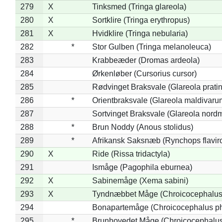
279
X
Tinksmed (Tringa glareola)
280
X
Sortklire (Tringa erythropus)
281
X
Hvidklire (Tringa nebularia)
282
*
Stor Gulben (Tringa melanoleuca)
283
Krabbeæder (Dromas ardeola)
284
Ørkenløber (Cursorius cursor)
285
Rødvinget Braksvale (Glareola pratin
286
*
Orientbraksvale (Glareola maldivaru
287
Sortvinget Braksvale (Glareola nord
288
*
Brun Noddy (Anous stolidus)
289
*
Afrikansk Saksnæb (Rynchops flaviro
290
X
Ride (Rissa tridactyla)
291
Ismåge (Pagophila eburnea)
292
X
Sabinemåge (Xema sabini)
293
X
Tyndnæbbet Måge (Chroicocephalus
294
Bonapartemåge (Chroicocephalus ph
295
*
Brunhovedet Måge (Chroicocephalu