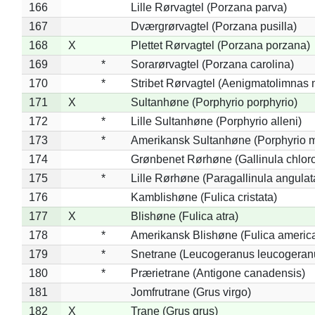
166
Lille Rørvagtel (Porzana parva)
167
Dværgrørvagtel (Porzana pusilla)
168
X
Plettet Rørvagtel (Porzana porzana)
169
*
Sorarørvagtel (Porzana carolina)
170
*
Stribet Rørvagtel (Aenigmatolimnas 
171
X
Sultanhøne (Porphyrio porphyrio)
172
*
Lille Sultanhøne (Porphyrio alleni)
173
*
Amerikansk Sultanhøne (Porphyrio m
174
Grønbenet Rørhøne (Gallinula chlor
175
*
Lille Rørhøne (Paragallinula angulat
176
Kamblishøne (Fulica cristata)
177
X
Blishøne (Fulica atra)
178
*
Amerikansk Blishøne (Fulica americ
179
*
Snetrane (Leucogeranus leucogeran
180
*
Prærietrane (Antigone canadensis)
181
Jomfrutrane (Grus virgo)
182
X
Trane (Grus grus)