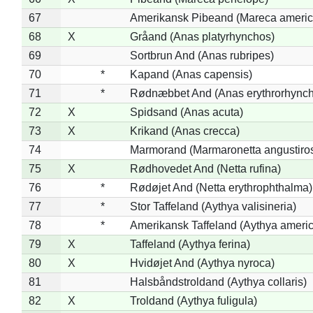
67
Amerikansk Pibeand (Mareca americ
68
X
Gråand (Anas platyrhynchos)
69
Sortbrun And (Anas rubripes)
70
*
Kapand (Anas capensis)
71
*
Rødnæbbet And (Anas erythrorhynch
72
X
Spidsand (Anas acuta)
73
X
Krikand (Anas crecca)
74
Marmorand (Marmaronetta angustirost
75
X
Rødhovedet And (Netta rufina)
76
*
Rødøjet And (Netta erythrophthalma)
77
*
Stor Taffeland (Aythya valisineria)
78
*
Amerikansk Taffeland (Aythya ameri
79
X
Taffeland (Aythya ferina)
80
X
Hvidøjet And (Aythya nyroca)
81
Halsbåndstroldand (Aythya collaris)
82
X
Troldand (Aythya fuligula)