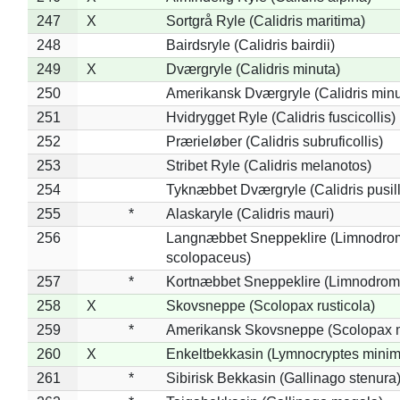
247
X
Sortgrå Ryle (Calidris maritima)
248
Bairdsryle (Calidris bairdii)
249
X
Dværgryle (Calidris minuta)
250
Amerikansk Dværgryle (Calidris minut
251
Hvidrygget Ryle (Calidris fuscicollis)
252
Prærieløber (Calidris subruficollis)
253
Stribet Ryle (Calidris melanotos)
254
Tyknæbbet Dværgryle (Calidris pusil
255
*
Alaskaryle (Calidris mauri)
256
Langnæbbet Sneppeklire (Limnodro
scolopaceus)
257
*
Kortnæbbet Sneppeklire (Limnodrom
258
X
Skovsneppe (Scolopax rusticola)
259
*
Amerikansk Skovsneppe (Scolopax m
260
X
Enkeltbekkasin (Lymnocryptes minim
261
*
Sibirisk Bekkasin (Gallinago stenura