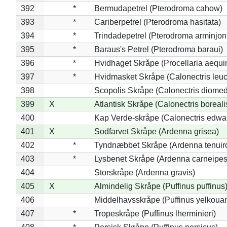
392
*
Bermudapetrel (Pterodroma cahow)
393
*
Cariberpetrel (Pterodroma hasitata)
394
*
Trindadepetrel (Pterodroma arminjon
395
*
Baraus's Petrel (Pterodroma baraui)
396
*
Hvidhaget Skråpe (Procellaria aequin
397
*
Hvidmasket Skråpe (Calonectris leu
398
Scopolis Skråpe (Calonectris diome
399
X
Atlantisk Skråpe (Calonectris boreali
400
Kap Verde-skråpe (Calonectris edwar
401
X
Sodfarvet Skråpe (Ardenna grisea)
402
*
Tyndnæbbet Skråpe (Ardenna tenuiro
403
*
Lysbenet Skråpe (Ardenna carneipes
404
Storskråpe (Ardenna gravis)
405
X
Almindelig Skråpe (Puffinus puffinus
406
Middelhavsskråpe (Puffinus yelkoua
407
*
Tropeskråpe (Puffinus lherminieri)