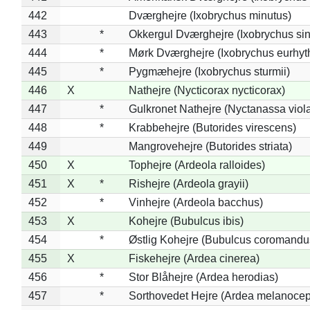
442
Dværghejre (Ixobrychus minutus)
443
*
Okkergul Dværghejre (Ixobrychus sin
444
*
Mørk Dværghejre (Ixobrychus eurhy
445
*
Pygmæhejre (Ixobrychus sturmii)
446
X
Nathejre (Nycticorax nycticorax)
447
*
Gulkronet Nathejre (Nyctanassa viol
448
*
Krabbehejre (Butorides virescens)
449
Mangrovehejre (Butorides striata)
450
X
Tophejre (Ardeola ralloides)
451
X
*
Rishejre (Ardeola grayii)
452
*
Vinhejre (Ardeola bacchus)
453
X
Kohejre (Bubulcus ibis)
454
*
Østlig Kohejre (Bubulcus coromandu
455
X
Fiskehejre (Ardea cinerea)
456
*
Stor Blåhejre (Ardea herodias)
457
*
Sorthovedet Hejre (Ardea melanocep