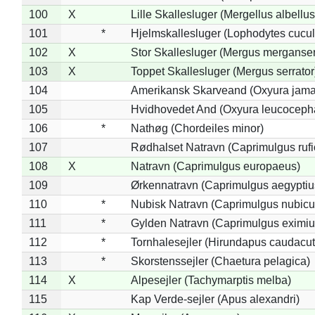
100
X
Lille Skallesluger (Mergellus albellus
101
*
Hjelmskallesluger (Lophodytes cucul
102
X
Stor Skallesluger (Mergus merganser
103
X
Toppet Skallesluger (Mergus serrator
104
Amerikansk Skarveand (Oxyura jama
105
Hvidhovedet And (Oxyura leucoceph
106
*
Nathøg (Chordeiles minor)
107
Rødhalset Natravn (Caprimulgus rufic
108
X
Natravn (Caprimulgus europaeus)
109
Ørkennatravn (Caprimulgus aegyptiu
110
*
Nubisk Natravn (Caprimulgus nubicu
111
*
Gylden Natravn (Caprimulgus eximiu
112
*
Tornhalesejler (Hirundapus caudacut
113
*
Skorstenssejler (Chaetura pelagica)
114
X
Alpesejler (Tachymarptis melba)
115
Kap Verde-sejler (Apus alexandri)