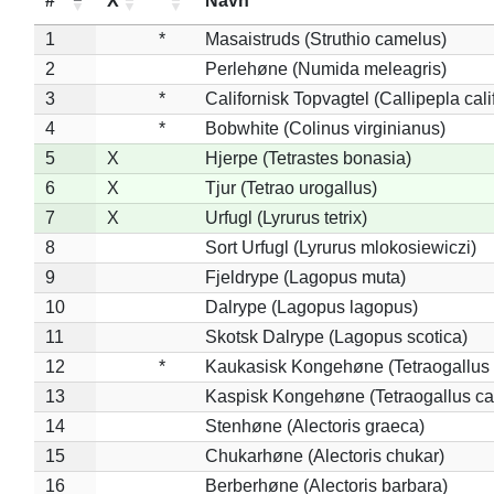
#
X
*
Navn
1
*
Masaistruds (Struthio camelus)
2
Perlehøne (Numida meleagris)
3
*
Californisk Topvagtel (Callipepla cali
4
*
Bobwhite (Colinus virginianus)
5
X
Hjerpe (Tetrastes bonasia)
6
X
Tjur (Tetrao urogallus)
7
X
Urfugl (Lyrurus tetrix)
8
Sort Urfugl (Lyrurus mlokosiewiczi)
9
Fjeldrype (Lagopus muta)
10
Dalrype (Lagopus lagopus)
11
Skotsk Dalrype (Lagopus scotica)
12
*
Kaukasisk Kongehøne (Tetraogallus 
13
Kaspisk Kongehøne (Tetraogallus ca
14
Stenhøne (Alectoris graeca)
15
Chukarhøne (Alectoris chukar)
16
Berberhøne (Alectoris barbara)