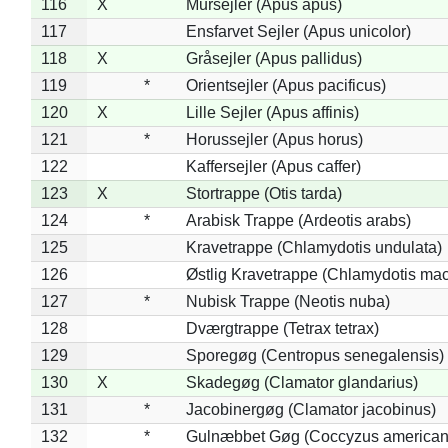
116
X
Mursejler (Apus apus)
117
Ensfarvet Sejler (Apus unicolor)
118
X
Gråsejler (Apus pallidus)
119
*
Orientsejler (Apus pacificus)
120
X
Lille Sejler (Apus affinis)
121
*
Horussejler (Apus horus)
122
Kaffersejler (Apus caffer)
123
X
Stortrappe (Otis tarda)
124
*
Arabisk Trappe (Ardeotis arabs)
125
Kravetrappe (Chlamydotis undulata)
126
Østlig Kravetrappe (Chlamydotis mac
127
*
Nubisk Trappe (Neotis nuba)
128
Dværgtrappe (Tetrax tetrax)
129
Sporegøg (Centropus senegalensis)
130
X
Skadegøg (Clamator glandarius)
131
*
Jacobinergøg (Clamator jacobinus)
132
*
Gulnæbbet Gøg (Coccyzus american