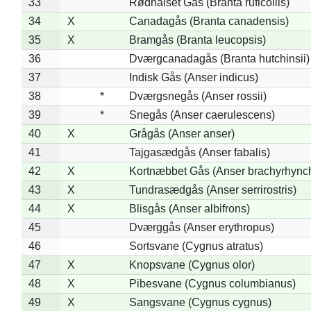
33
Rødhalset Gås (Branta ruficollis)
34
X
Canadagås (Branta canadensis)
35
X
Bramgås (Branta leucopsis)
36
Dværgcanadagås (Branta hutchinsii)
37
Indisk Gås (Anser indicus)
38
*
Dværgsnegås (Anser rossii)
39
*
Snegås (Anser caerulescens)
40
X
Grågås (Anser anser)
41
Tajgasædgås (Anser fabalis)
42
X
Kortnæbbet Gås (Anser brachyrhync
43
X
Tundrasædgås (Anser serrirostris)
44
X
Blisgås (Anser albifrons)
45
Dværggås (Anser erythropus)
46
Sortsvane (Cygnus atratus)
47
X
Knopsvane (Cygnus olor)
48
X
Pibesvane (Cygnus columbianus)
49
X
Sangsvane (Cygnus cygnus)