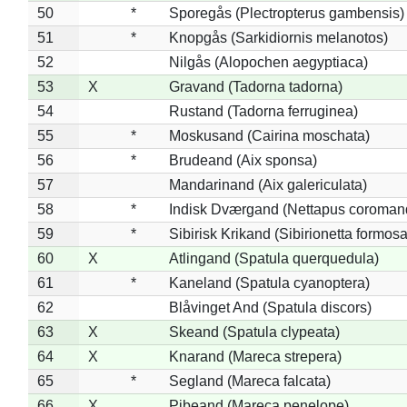
50
*
Sporegås (Plectropterus gambensis)
51
*
Knopgås (Sarkidiornis melanotos)
52
Nilgås (Alopochen aegyptiaca)
53
X
Gravand (Tadorna tadorna)
54
Rustand (Tadorna ferruginea)
55
*
Moskusand (Cairina moschata)
56
*
Brudeand (Aix sponsa)
57
Mandarinand (Aix galericulata)
58
*
Indisk Dværgand (Nettapus coroman
59
*
Sibirisk Krikand (Sibirionetta formosa
60
X
Atlingand (Spatula querquedula)
61
*
Kaneland (Spatula cyanoptera)
62
Blåvinget And (Spatula discors)
63
X
Skeand (Spatula clypeata)
64
X
Knarand (Mareca strepera)
65
*
Segland (Mareca falcata)
66
X
Pibeand (Mareca penelope)