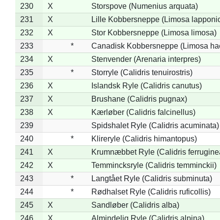
230
X
Storspove (Numenius arquata)
231
X
Lille Kobbersneppe (Limosa lapponi
232
X
Stor Kobbersneppe (Limosa limosa)
233
*
Canadisk Kobbersneppe (Limosa ha
234
X
Stenvender (Arenaria interpres)
235
*
Storryle (Calidris tenuirostris)
236
X
Islandsk Ryle (Calidris canutus)
237
X
Brushane (Calidris pugnax)
238
X
Kærløber (Calidris falcinellus)
239
Spidshalet Ryle (Calidris acuminata)
240
*
Klireryle (Calidris himantopus)
241
X
Krumnæbbet Ryle (Calidris ferrugine
242
X
Temmincksryle (Calidris temminckii)
243
*
Langtået Ryle (Calidris subminuta)
244
*
Rødhalset Ryle (Calidris ruficollis)
245
X
Sandløber (Calidris alba)
246
X
Almindelig Ryle (Calidris alpina)