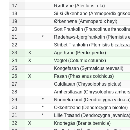
17
Rødhøne (Alectoris rufa)
18
Si-si Ørkenhøne (Ammoperdix griseo
19
Ørkenhøne (Ammoperdix heyi)
20
Sort Frankolin (Francolinus francolin
21
*
Rødehavs-bjergfrankolin (Pternistis e
22
Stribet Frankolin (Pternistis bicalcara
23
X
Agerhøne (Perdix perdix)
24
X
Vagtel (Coturnix coturnix)
25
Kongefasan (Syrmaticus reevesii)
26
X
Fasan (Phasianus colchicus)
27
Guldfasan (Chrysolophus pictus)
28
Amherstfasan (Chrysolophus amhers
29
*
Nonnetræand (Dendrocygna viduata
30
*
Okkertræand (Dendrocygna bicolor)
31
*
Lille Træand (Dendrocygna javanica
32
X
Knortegås (Branta bernicla)