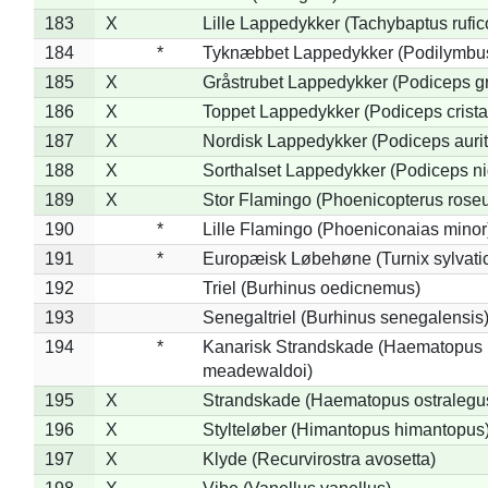
183
X
Lille Lappedykker (Tachybaptus rufico
184
*
Tyknæbbet Lappedykker (Podilymbu
185
X
Gråstrubet Lappedykker (Podiceps g
186
X
Toppet Lappedykker (Podiceps crista
187
X
Nordisk Lappedykker (Podiceps aurit
188
X
Sorthalset Lappedykker (Podiceps nig
189
X
Stor Flamingo (Phoenicopterus rose
190
*
Lille Flamingo (Phoeniconaias minor
191
*
Europæisk Løbehøne (Turnix sylvati
192
Triel (Burhinus oedicnemus)
193
Senegaltriel (Burhinus senegalensis
194
*
Kanarisk Strandskade (Haematopus
meadewaldoi)
195
X
Strandskade (Haematopus ostralegu
196
X
Stylteløber (Himantopus himantopus
197
X
Klyde (Recurvirostra avosetta)