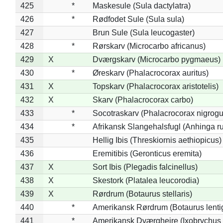
425
*
Maskesule (Sula dactylatra)
426
*
Rødfodet Sule (Sula sula)
427
Brun Sule (Sula leucogaster)
428
*
Rørskarv (Microcarbo africanus)
429
X
Dværgskarv (Microcarbo pygmaeus)
430
*
Øreskarv (Phalacrocorax auritus)
431
X
Topskarv (Phalacrocorax aristotelis)
432
X
Skarv (Phalacrocorax carbo)
433
*
Socotraskarv (Phalacrocorax nigrogul
434
*
Afrikansk Slangehalsfugl (Anhinga ru
435
Hellig Ibis (Threskiornis aethiopicus)
436
Eremitibis (Geronticus eremita)
437
X
Sort Ibis (Plegadis falcinellus)
438
X
Skestork (Platalea leucorodia)
439
X
Rørdrum (Botaurus stellaris)
440
*
Amerikansk Rørdrum (Botaurus lenti
441
*
Amerikansk Dværghejre (Ixobrychus e