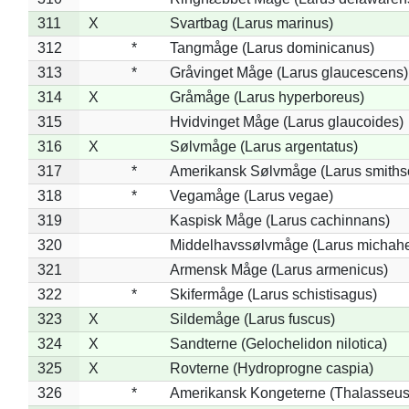
311
X
Svartbag (Larus marinus)
312
*
Tangmåge (Larus dominicanus)
313
*
Gråvinget Måge (Larus glaucescens)
314
X
Gråmåge (Larus hyperboreus)
315
Hvidvinget Måge (Larus glaucoides)
316
X
Sølvmåge (Larus argentatus)
317
*
Amerikansk Sølvmåge (Larus smiths
318
*
Vegamåge (Larus vegae)
319
Kaspisk Måge (Larus cachinnans)
320
Middelhavssølvmåge (Larus michahel
321
Armensk Måge (Larus armenicus)
322
*
Skifermåge (Larus schistisagus)
323
X
Sildemåge (Larus fuscus)
324
X
Sandterne (Gelochelidon nilotica)
325
X
Rovterne (Hydroprogne caspia)
326
*
Amerikansk Kongeterne (Thalasseu