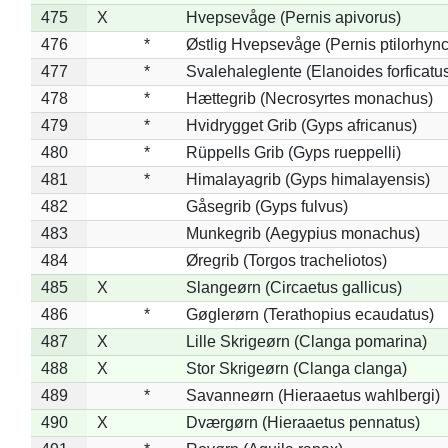
475
X
Hvepsevåge (Pernis apivorus)
476
*
Østlig Hvepsevåge (Pernis ptilorhyn
477
*
Svalehaleglente (Elanoides forficatu
478
*
Hættegrib (Necrosyrtes monachus)
479
*
Hvidrygget Grib (Gyps africanus)
480
*
Rüppells Grib (Gyps rueppelli)
481
*
Himalayagrib (Gyps himalayensis)
482
Gåsegrib (Gyps fulvus)
483
Munkegrib (Aegypius monachus)
484
Øregrib (Torgos tracheliotos)
485
X
Slangeørn (Circaetus gallicus)
486
*
Gøglerørn (Terathopius ecaudatus)
487
X
Lille Skrigeørn (Clanga pomarina)
488
X
Stor Skrigeørn (Clanga clanga)
489
*
Savanneørn (Hieraaetus wahlbergi)
490
X
Dværgørn (Hieraaetus pennatus)