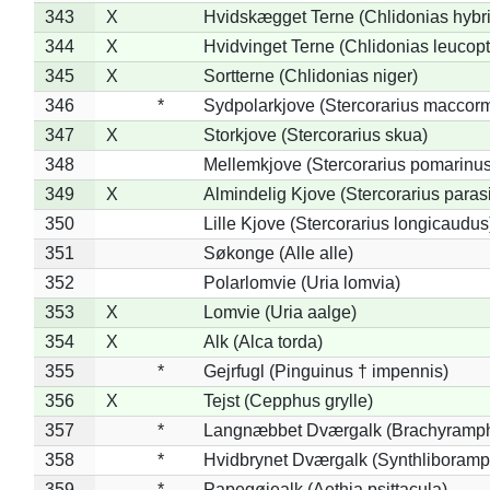
343
X
Hvidskægget Terne (Chlidonias hybr
344
X
Hvidvinget Terne (Chlidonias leucopt
345
X
Sortterne (Chlidonias niger)
346
*
Sydpolarkjove (Stercorarius maccorm
347
X
Storkjove (Stercorarius skua)
348
Mellemkjove (Stercorarius pomarinus
349
X
Almindelig Kjove (Stercorarius parasi
350
Lille Kjove (Stercorarius longicaudus
351
Søkonge (Alle alle)
352
Polarlomvie (Uria lomvia)
353
X
Lomvie (Uria aalge)
354
X
Alk (Alca torda)
355
*
Gejrfugl (Pinguinus † impennis)
356
X
Tejst (Cepphus grylle)
357
*
Langnæbbet Dværgalk (Brachyramph
358
*
Hvidbrynet Dværgalk (Synthliboramp
359
*
Papegøjealk (Aethia psittacula)