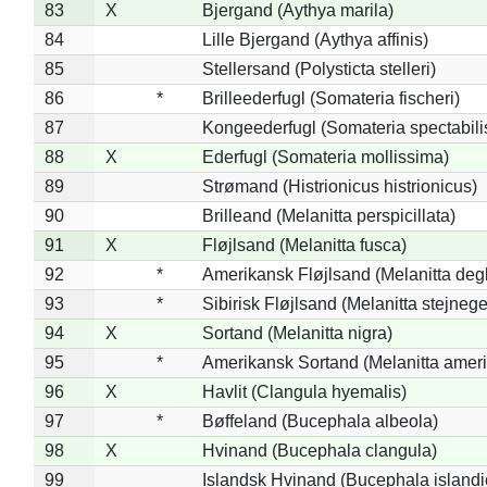
83
X
Bjergand (Aythya marila)
84
Lille Bjergand (Aythya affinis)
85
Stellersand (Polysticta stelleri)
86
*
Brilleederfugl (Somateria fischeri)
87
Kongeederfugl (Somateria spectabili
88
X
Ederfugl (Somateria mollissima)
89
Strømand (Histrionicus histrionicus)
90
Brilleand (Melanitta perspicillata)
91
X
Fløjlsand (Melanitta fusca)
92
*
Amerikansk Fløjlsand (Melanitta deg
93
*
Sibirisk Fløjlsand (Melanitta stejnege
94
X
Sortand (Melanitta nigra)
95
*
Amerikansk Sortand (Melanitta amer
96
X
Havlit (Clangula hyemalis)
97
*
Bøffeland (Bucephala albeola)
98
X
Hvinand (Bucephala clangula)
99
Islandsk Hvinand (Bucephala islandi