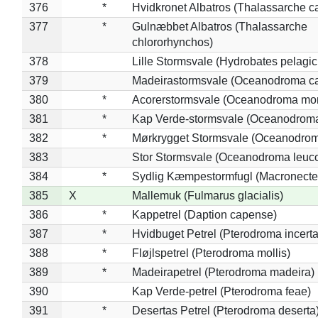
376
*
Hvidkronet Albatros (Thalassarche c
377
*
Gulnæbbet Albatros (Thalassarche
chlororhynchos)
378
Lille Stormsvale (Hydrobates pelagic
379
Madeirastormsvale (Oceanodroma ca
380
*
Acorerstormsvale (Oceanodroma mon
381
*
Kap Verde-stormsvale (Oceanodroma
382
*
Mørkrygget Stormsvale (Oceanodrom
383
Stor Stormsvale (Oceanodroma leuc
384
*
Sydlig Kæmpestormfugl (Macronecte
385
X
Mallemuk (Fulmarus glacialis)
386
*
Kappetrel (Daption capense)
387
*
Hvidbuget Petrel (Pterodroma incerta
388
*
Fløjlspetrel (Pterodroma mollis)
389
*
Madeirapetrel (Pterodroma madeira)
390
Kap Verde-petrel (Pterodroma feae)
391
*
Desertas Petrel (Pterodroma deserta