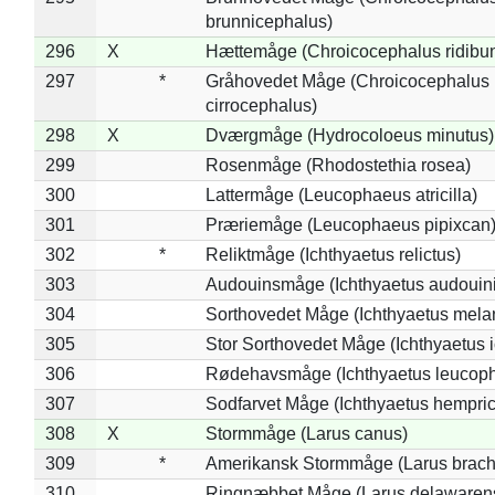
brunnicephalus)
296
X
Hættemåge (Chroicocephalus ridibu
297
*
Gråhovedet Måge (Chroicocephalus
cirrocephalus)
298
X
Dværgmåge (Hydrocoloeus minutus)
299
Rosenmåge (Rhodostethia rosea)
300
Lattermåge (Leucophaeus atricilla)
301
Præriemåge (Leucophaeus pipixcan
302
*
Reliktmåge (Ichthyaetus relictus)
303
Audouinsmåge (Ichthyaetus audouini
304
Sorthovedet Måge (Ichthyaetus mela
305
Stor Sorthovedet Måge (Ichthyaetus 
306
Rødehavsmåge (Ichthyaetus leucop
307
Sodfarvet Måge (Ichthyaetus hempric
308
X
Stormmåge (Larus canus)
309
*
Amerikansk Stormmåge (Larus brach
310
Ringnæbbet Måge (Larus delawarens