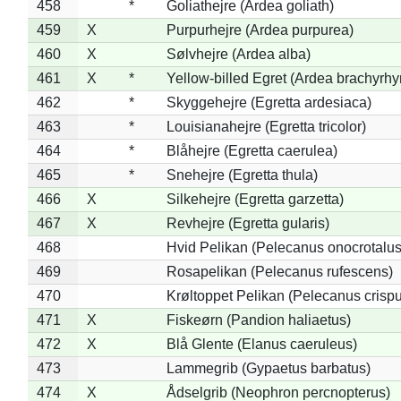
458
*
Goliathejre (Ardea goliath)
459
X
Purpurhejre (Ardea purpurea)
460
X
Sølvhejre (Ardea alba)
461
X
*
Yellow-billed Egret (Ardea brachyrh
462
*
Skyggehejre (Egretta ardesiaca)
463
*
Louisianahejre (Egretta tricolor)
464
*
Blåhejre (Egretta caerulea)
465
*
Snehejre (Egretta thula)
466
X
Silkehejre (Egretta garzetta)
467
X
Revhejre (Egretta gularis)
468
Hvid Pelikan (Pelecanus onocrotalus
469
Rosapelikan (Pelecanus rufescens)
470
Krøltoppet Pelikan (Pelecanus crisp
471
X
Fiskeørn (Pandion haliaetus)
472
X
Blå Glente (Elanus caeruleus)
473
Lammegrib (Gypaetus barbatus)
474
X
Ådselgrib (Neophron percnopterus)