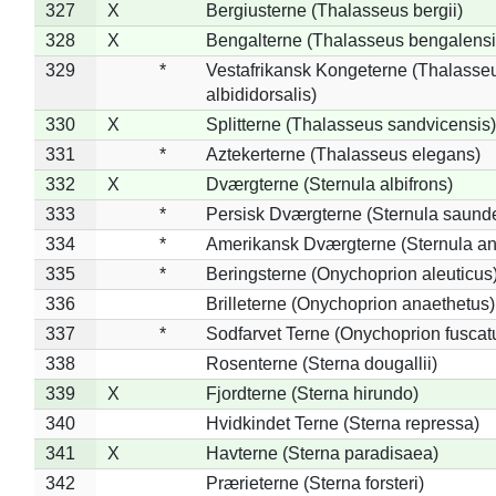
327
X
Bergiusterne (Thalasseus bergii)
328
X
Bengalterne (Thalasseus bengalensi
329
*
Vestafrikansk Kongeterne (Thalasse
albididorsalis)
330
X
Splitterne (Thalasseus sandvicensis)
331
*
Aztekerterne (Thalasseus elegans)
332
X
Dværgterne (Sternula albifrons)
333
*
Persisk Dværgterne (Sternula saunde
334
*
Amerikansk Dværgterne (Sternula ant
335
*
Beringsterne (Onychoprion aleuticus
336
Brilleterne (Onychoprion anaethetus)
337
*
Sodfarvet Terne (Onychoprion fuscat
338
Rosenterne (Sterna dougallii)
339
X
Fjordterne (Sterna hirundo)
340
Hvidkindet Terne (Sterna repressa)
341
X
Havterne (Sterna paradisaea)
342
Prærieterne (Sterna forsteri)