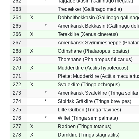
262
*
Tajgabekkasin (Gallinago megala)
263
Tredækker (Gallinago media)
264
X
Dobbeltbekkasin (Gallinago gallinag
265
*
Amerikansk Bekkasin (Gallinago deli
266
X
Terekklire (Xenus cinereus)
267
Amerikansk Svømmesneppe (Phalarop
268
X
Odinshane (Phalaropus lobatus)
269
Thorshane (Phalaropus fulicarius)
270
X
Mudderklire (Actitis hypoleucos)
271
Plettet Mudderklire (Actitis maculariu
272
X
Svaleklire (Tringa ochropus)
273
*
Amerikansk Svaleklire (Tringa solitar
274
*
Sibirisk Gråklire (Tringa brevipes)
275
Lille Gulben (Tringa flavipes)
276
*
Willet (Tringa semipalmata)
277
X
Rødben (Tringa totanus)
278
X
Damklire (Tringa stagnatilis)