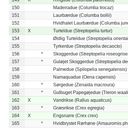
150
Madeiradue (Columba trocaz)
151
Laurbærdue (Columba bollii)
152
Hvidhalet Laurbærdue (Columba jun
153
X
Turteldue (Streptopelia turtur)
154
Østlig Turteldue (Streptopelia oriental
155
Tyrkerdue (Streptopelia decaocto)
156
*
Skoggerdue (Streptopelia roseogrise
157
*
Guløjet Skoggerdue (Streptopelia de
158
Palmedue (Spilopelia senegalensis)
159
Namaquadue (Oena capensis)
160
*
Sørgedue (Zenaida macroura)
161
*
Gulbuget Papegøjedue (Treron waali
162
X
Vandrikse (Rallus aquaticus)
163
*
Græsrikse (Crex egregia)
164
X
Engsnarre (Crex crex)
165
*
Hvidbrystet Rørhøne (Amaurornis ph