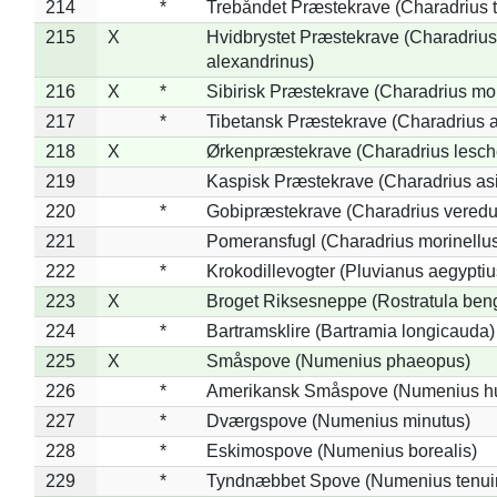
214
*
Trebåndet Præstekrave (Charadrius tr
215
X
Hvidbrystet Præstekrave (Charadrius
alexandrinus)
216
X
*
Sibirisk Præstekrave (Charadrius mo
217
*
Tibetansk Præstekrave (Charadrius at
218
X
Ørkenpræstekrave (Charadrius lesche
219
Kaspisk Præstekrave (Charadrius asi
220
*
Gobipræstekrave (Charadrius veredu
221
Pomeransfugl (Charadrius morinellu
222
*
Krokodillevogter (Pluvianus aegyptiu
223
X
Broget Riksesneppe (Rostratula ben
224
*
Bartramsklire (Bartramia longicauda)
225
X
Småspove (Numenius phaeopus)
226
*
Amerikansk Småspove (Numenius h
227
*
Dværgspove (Numenius minutus)
228
*
Eskimospove (Numenius borealis)
229
*
Tyndnæbbet Spove (Numenius tenuiro