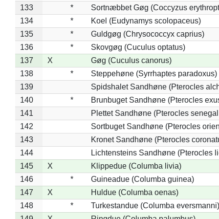
133
*
Sortnæbbet Gøg (Coccyzus erythrop
134
*
Koel (Eudynamys scolopaceus)
135
*
Guldgøg (Chrysococcyx caprius)
136
*
Skovgøg (Cuculus optatus)
137
X
Gøg (Cuculus canorus)
138
*
Steppehøne (Syrrhaptes paradoxus)
139
Spidshalet Sandhøne (Pterocles alch
140
*
Brunbuget Sandhøne (Pterocles exus
141
Plettet Sandhøne (Pterocles senegal
142
Sortbuget Sandhøne (Pterocles orient
143
Kronet Sandhøne (Pterocles coronat
144
Lichtensteins Sandhøne (Pterocles lic
145
X
Klippedue (Columba livia)
146
*
Guineadue (Columba guinea)
147
X
Huldue (Columba oenas)
148
*
Turkestandue (Columba eversmanni
149
X
Ringdue (Columba palumbus)