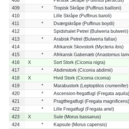
408
*
Persisk Skråpe (Puffinus persicus)
409
*
Tropisk Skråpe (Puffinus bailloni)
410
Lille Skråpe (Puffinus baroli)
411
*
Dværgskråpe (Puffinus boydi)
412
Spidshalet Petrel (Bulweria bulwerii)
413
*
Arabisk Petrel (Bulweria fallax)
414
Afrikansk Skovstork (Mycteria ibis)
415
*
Afrikansk Gabenæb (Anastomus lame
416
X
Sort Stork (Ciconia nigra)
417
*
Abdimstork (Ciconia abdimii)
418
X
Hvid Stork (Ciconia ciconia)
419
*
Marabustork (Leptoptilos crumenifer)
420
*
Ascension-fregatfugl (Fregata aquila
421
*
Pragtfregatfugl (Fregata magnificens
422
*
Lille Fregatfugl (Fregata ariel)
423
X
Sule (Morus bassanus)
424
*
Kapsule (Morus capensis)