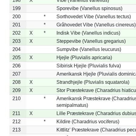
198
X
Vibe (Vanellus vanellus)
199
Sporevibe (Vanellus spinosus)
200
*
Sorthovedet Vibe (Vanellus tectus)
201
*
Gråhovedet Vibe (Vanellus cinereus)
202
X
*
Indisk Vibe (Vanellus indicus)
203
X
Steppevibe (Vanellus gregarius)
204
Sumpvibe (Vanellus leucurus)
205
X
Hjejle (Pluvialis apricaria)
206
Sibirisk Hjejle (Pluvialis fulva)
207
Amerikansk Hjejle (Pluvialis dominic
208
X
Strandhjejle (Pluvialis squatarola)
209
X
Stor Præstekrave (Charadrius hiaticu
210
*
Amerikansk Præstekrave (Charadriu
semipalmatus)
211
X
Lille Præstekrave (Charadrius dubius
212
*
Kildire (Charadrius vociferus)
213
Kittlitz' Præstekrave (Charadrius pec