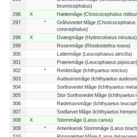
brunnicephalus)
296
X
Hættemåge (Chroicocephalus ridibu
297
*
Gråhovedet Måge (Chroicocephalus
cirrocephalus)
298
X
Dværgmåge (Hydrocoloeus minutus)
299
Rosenmåge (Rhodostethia rosea)
300
Lattermåge (Leucophaeus atricilla)
301
Præriemåge (Leucophaeus pipixcan
302
*
Reliktmåge (Ichthyaetus relictus)
303
Audouinsmåge (Ichthyaetus audouini
304
Sorthovedet Måge (Ichthyaetus mela
305
Stor Sorthovedet Måge (Ichthyaetus 
306
Rødehavsmåge (Ichthyaetus leucop
307
Sodfarvet Måge (Ichthyaetus hempric
308
X
Stormmåge (Larus canus)
309
*
Amerikansk Stormmåge (Larus brach
310
Ringnæbbet Måge (Larus delawarens