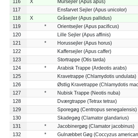
116
X
Mursejler (Apus apus)
117
Ensfarvet Sejler (Apus unicolor)
118
X
Gråsejler (Apus pallidus)
119
*
Orientsejler (Apus pacificus)
120
Lille Sejler (Apus affinis)
121
*
Horussejler (Apus horus)
122
Kaffersejler (Apus caffer)
123
Stortrappe (Otis tarda)
124
*
Arabisk Trappe (Ardeotis arabs)
125
Kravetrappe (Chlamydotis undulata)
126
Østlig Kravetrappe (Chlamydotis mac
127
*
Nubisk Trappe (Neotis nuba)
128
Dværgtrappe (Tetrax tetrax)
129
Sporegøg (Centropus senegalensis)
130
Skadegøg (Clamator glandarius)
131
*
Jacobinergøg (Clamator jacobinus)
132
*
Gulnæbbet Gøg (Coccyzus american