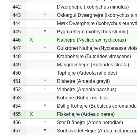
442
Dværghejre (Ixobrychus minutus)
443
*
Okkergul Dværghejre (Ixobrychus sin
444
*
Mørk Dværghejre (Ixobrychus eurhy
445
*
Pygmæhejre (Ixobrychus sturmii)
446
X
Nathejre (Nycticorax nycticorax)
447
*
Gulkronet Nathejre (Nyctanassa viol
448
*
Krabbehejre (Butorides virescens)
449
Mangrovehejre (Butorides striata)
450
Tophejre (Ardeola ralloides)
451
*
Rishejre (Ardeola grayii)
452
*
Vinhejre (Ardeola bacchus)
453
Kohejre (Bubulcus ibis)
454
*
Østlig Kohejre (Bubulcus coromandu
455
X
Fiskehejre (Ardea cinerea)
456
*
Stor Blåhejre (Ardea herodias)
457
*
Sorthovedet Hejre (Ardea melanocep