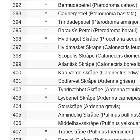
392
*
Bermudapetrel (Pterodroma cahow)
393
*
Cariberpetrel (Pterodroma hasitata)
394
*
Trindadepetrel (Pterodroma arminjon
395
*
Baraus's Petrel (Pterodroma baraui)
396
*
Hvidhaget Skråpe (Procellaria aequin
397
*
Hvidmasket Skråpe (Calonectris leu
398
Scopolis Skråpe (Calonectris diome
399
Atlantisk Skråpe (Calonectris boreali
400
Kap Verde-skråpe (Calonectris edwar
401
Sodfarvet Skråpe (Ardenna grisea)
402
*
Tyndnæbbet Skråpe (Ardenna tenuiro
403
*
Lysbenet Skråpe (Ardenna carneipes
404
Storskråpe (Ardenna gravis)
405
Almindelig Skråpe (Puffinus puffinus
406
Middelhavsskråpe (Puffinus yelkoua
407
*
Tropeskråpe (Puffinus lherminieri)