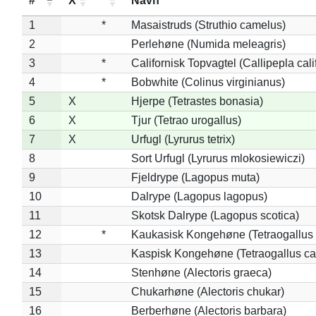
#
X
*
Navn
1
*
Masaistruds (Struthio camelus)
2
Perlehøne (Numida meleagris)
3
*
Californisk Topvagtel (Callipepla cali
4
*
Bobwhite (Colinus virginianus)
5
X
Hjerpe (Tetrastes bonasia)
6
X
Tjur (Tetrao urogallus)
7
X
Urfugl (Lyrurus tetrix)
8
Sort Urfugl (Lyrurus mlokosiewiczi)
9
Fjeldrype (Lagopus muta)
10
Dalrype (Lagopus lagopus)
11
Skotsk Dalrype (Lagopus scotica)
12
*
Kaukasisk Kongehøne (Tetraogallus 
13
Kaspisk Kongehøne (Tetraogallus ca
14
Stenhøne (Alectoris graeca)
15
Chukarhøne (Alectoris chukar)
16
Berberhøne (Alectoris barbara)