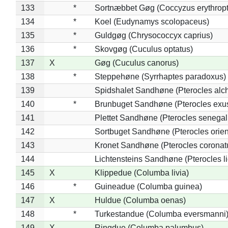
133
*
Sortnæbbet Gøg (Coccyzus erythrop
134
*
Koel (Eudynamys scolopaceus)
135
*
Guldgøg (Chrysococcyx caprius)
136
*
Skovgøg (Cuculus optatus)
137
X
Gøg (Cuculus canorus)
138
*
Steppehøne (Syrrhaptes paradoxus)
139
Spidshalet Sandhøne (Pterocles alch
140
*
Brunbuget Sandhøne (Pterocles exus
141
Plettet Sandhøne (Pterocles senegal
142
Sortbuget Sandhøne (Pterocles orient
143
Kronet Sandhøne (Pterocles coronat
144
Lichtensteins Sandhøne (Pterocles lic
145
X
Klippedue (Columba livia)
146
*
Guineadue (Columba guinea)
147
X
Huldue (Columba oenas)
148
*
Turkestandue (Columba eversmanni
149
X
Ringdue (Columba palumbus)