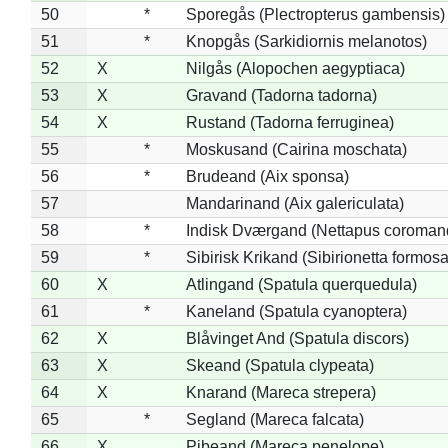
50
*
Sporegås (Plectropterus gambensis)
51
*
Knopgås (Sarkidiornis melanotos)
52
X
Nilgås (Alopochen aegyptiaca)
53
X
Gravand (Tadorna tadorna)
54
X
Rustand (Tadorna ferruginea)
55
*
Moskusand (Cairina moschata)
56
*
Brudeand (Aix sponsa)
57
Mandarinand (Aix galericulata)
58
*
Indisk Dværgand (Nettapus coroman
59
*
Sibirisk Krikand (Sibirionetta formosa
60
X
Atlingand (Spatula querquedula)
61
*
Kaneland (Spatula cyanoptera)
62
X
Blåvinget And (Spatula discors)
63
X
Skeand (Spatula clypeata)
64
X
Knarand (Mareca strepera)
65
*
Segland (Mareca falcata)
66
X
Pibeand (Mareca penelope)