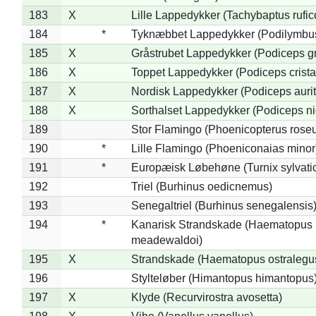
183
X
Lille Lappedykker (Tachybaptus rufico
184
*
Tyknæbbet Lappedykker (Podilymbu
185
X
Gråstrubet Lappedykker (Podiceps g
186
X
Toppet Lappedykker (Podiceps crista
187
X
Nordisk Lappedykker (Podiceps aurit
188
X
Sorthalset Lappedykker (Podiceps nig
189
Stor Flamingo (Phoenicopterus rose
190
*
Lille Flamingo (Phoeniconaias minor
191
*
Europæisk Løbehøne (Turnix sylvati
192
Triel (Burhinus oedicnemus)
193
Senegaltriel (Burhinus senegalensis
194
*
Kanarisk Strandskade (Haematopus
meadewaldoi)
195
X
Strandskade (Haematopus ostralegu
196
Stylteløber (Himantopus himantopus
197
X
Klyde (Recurvirostra avosetta)