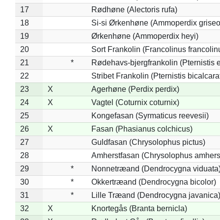
17
Rødhøne (Alectoris rufa)
18
Si-si Ørkenhøne (Ammoperdix griseo
19
Ørkenhøne (Ammoperdix heyi)
20
Sort Frankolin (Francolinus francolin
21
*
Rødehavs-bjergfrankolin (Pternistis e
22
Stribet Frankolin (Pternistis bicalcara
23
X
Agerhøne (Perdix perdix)
24
X
Vagtel (Coturnix coturnix)
25
Kongefasan (Syrmaticus reevesii)
26
X
Fasan (Phasianus colchicus)
27
Guldfasan (Chrysolophus pictus)
28
Amherstfasan (Chrysolophus amhers
29
*
Nonnetræand (Dendrocygna viduata
30
*
Okkertræand (Dendrocygna bicolor)
31
*
Lille Træand (Dendrocygna javanica
32
X
Knortegås (Branta bernicla)