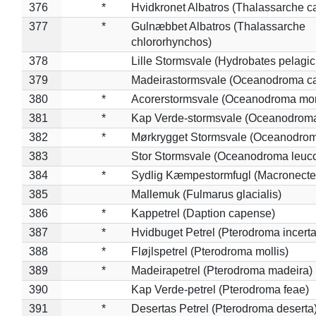
376
*
Hvidkronet Albatros (Thalassarche c
377
*
Gulnæbbet Albatros (Thalassarche
chlororhynchos)
378
Lille Stormsvale (Hydrobates pelagic
379
Madeirastormsvale (Oceanodroma ca
380
*
Acorerstormsvale (Oceanodroma mon
381
*
Kap Verde-stormsvale (Oceanodroma
382
*
Mørkrygget Stormsvale (Oceanodrom
383
Stor Stormsvale (Oceanodroma leuc
384
*
Sydlig Kæmpestormfugl (Macronecte
385
Mallemuk (Fulmarus glacialis)
386
*
Kappetrel (Daption capense)
387
*
Hvidbuget Petrel (Pterodroma incerta
388
*
Fløjlspetrel (Pterodroma mollis)
389
*
Madeirapetrel (Pterodroma madeira)
390
Kap Verde-petrel (Pterodroma feae)
391
*
Desertas Petrel (Pterodroma deserta