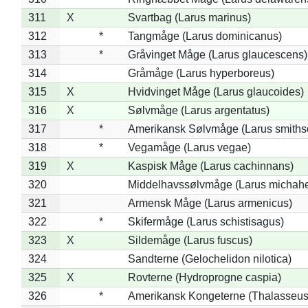
311
X
Svartbag (Larus marinus)
312
*
Tangmåge (Larus dominicanus)
313
*
Gråvinget Måge (Larus glaucescens)
314
Gråmåge (Larus hyperboreus)
315
X
Hvidvinget Måge (Larus glaucoides)
316
X
Sølvmåge (Larus argentatus)
317
*
Amerikansk Sølvmåge (Larus smiths
318
*
Vegamåge (Larus vegae)
319
X
Kaspisk Måge (Larus cachinnans)
320
Middelhavssølvmåge (Larus michahel
321
Armensk Måge (Larus armenicus)
322
*
Skifermåge (Larus schistisagus)
323
X
Sildemåge (Larus fuscus)
324
Sandterne (Gelochelidon nilotica)
325
X
Rovterne (Hydroprogne caspia)
326
*
Amerikansk Kongeterne (Thalasseu