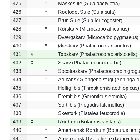
425
*
Maskesule (Sula dactylatra)
426
*
Rødfodet Sule (Sula sula)
427
Brun Sule (Sula leucogaster)
428
*
Rørskarv (Microcarbo africanus)
429
Dværgskarv (Microcarbo pygmaeus)
430
*
Øreskarv (Phalacrocorax auritus)
431
X
Topskarv (Phalacrocorax aristotelis)
432
X
Skarv (Phalacrocorax carbo)
433
*
Socotraskarv (Phalacrocorax nigrogul
434
*
Afrikansk Slangehalsfugl (Anhinga ru
435
Hellig Ibis (Threskiornis aethiopicus)
436
Eremitibis (Geronticus eremita)
437
Sort Ibis (Plegadis falcinellus)
438
Skestork (Platalea leucorodia)
439
X
Rørdrum (Botaurus stellaris)
440
*
Amerikansk Rørdrum (Botaurus lenti
441
*
Amerikansk Dværghejre (Ixobrychus e