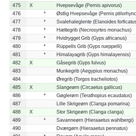
475
X
Hvepsevåge (Pernis apivorus)
476
*
Østlig Hvepsevåge (Pernis ptilorhyn
477
*
Svalehaleglente (Elanoides forficatu
478
*
Hættegrib (Necrosyrtes monachus)
479
*
Hvidrygget Grib (Gyps africanus)
480
*
Rüppells Grib (Gyps rueppelli)
481
*
Himalayagrib (Gyps himalayensis)
482
X
Gåsegrib (Gyps fulvus)
483
Munkegrib (Aegypius monachus)
484
Øregrib (Torgos tracheliotos)
485
X
Slangeørn (Circaetus gallicus)
486
*
Gøglerørn (Terathopius ecaudatus)
487
Lille Skrigeørn (Clanga pomarina)
488
X
Stor Skrigeørn (Clanga clanga)
489
*
Savanneørn (Hieraaetus wahlbergi)
490
Dværgørn (Hieraaetus pennatus)