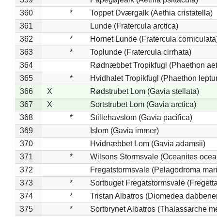
360
*
Toppet Dværgalk (Aethia cristatella)
361
Lunde (Fratercula arctica)
362
*
Hornet Lunde (Fratercula corniculata
363
*
Toplunde (Fratercula cirrhata)
364
Rødnæbbet Tropikfugl (Phaethon ae
365
*
Hvidhalet Tropikfugl (Phaethon leptu
366
X
Rødstrubet Lom (Gavia stellata)
367
X
Sortstrubet Lom (Gavia arctica)
368
*
Stillehavslom (Gavia pacifica)
369
Islom (Gavia immer)
370
Hvidnæbbet Lom (Gavia adamsii)
371
*
Wilsons Stormsvale (Oceanites ocea
372
Fregatstormsvale (Pelagodroma mar
373
*
Sortbuget Fregatstormsvale (Fregetta
374
*
Tristan Albatros (Diomedea dabbene
375
*
Sortbrynet Albatros (Thalassarche m