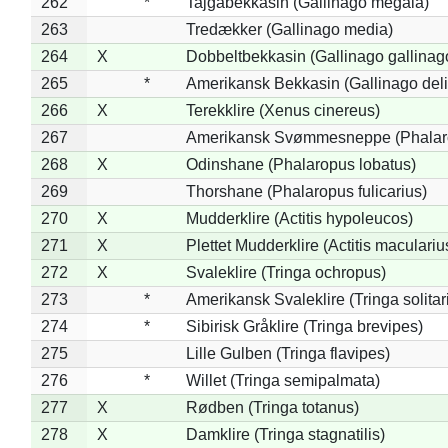
262
*
Tajgabekkasin (Gallinago megala)
263
Tredækker (Gallinago media)
264
X
Dobbeltbekkasin (Gallinago gallinag
265
*
Amerikansk Bekkasin (Gallinago deli
266
X
Terekklire (Xenus cinereus)
267
Amerikansk Svømmesneppe (Phalarop
268
X
Odinshane (Phalaropus lobatus)
269
Thorshane (Phalaropus fulicarius)
270
X
Mudderklire (Actitis hypoleucos)
271
X
Plettet Mudderklire (Actitis maculariu
272
X
Svaleklire (Tringa ochropus)
273
*
Amerikansk Svaleklire (Tringa solitar
274
*
Sibirisk Gråklire (Tringa brevipes)
275
Lille Gulben (Tringa flavipes)
276
*
Willet (Tringa semipalmata)
277
X
Rødben (Tringa totanus)
278
X
Damklire (Tringa stagnatilis)