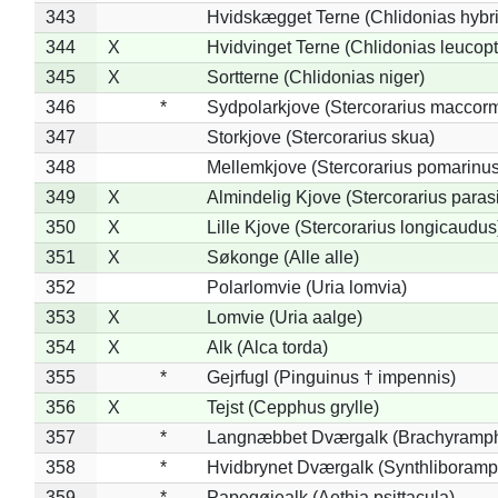
343
Hvidskægget Terne (Chlidonias hybr
344
X
Hvidvinget Terne (Chlidonias leucopt
345
X
Sortterne (Chlidonias niger)
346
*
Sydpolarkjove (Stercorarius maccorm
347
Storkjove (Stercorarius skua)
348
Mellemkjove (Stercorarius pomarinus
349
X
Almindelig Kjove (Stercorarius parasi
350
X
Lille Kjove (Stercorarius longicaudus
351
X
Søkonge (Alle alle)
352
Polarlomvie (Uria lomvia)
353
X
Lomvie (Uria aalge)
354
X
Alk (Alca torda)
355
*
Gejrfugl (Pinguinus † impennis)
356
X
Tejst (Cepphus grylle)
357
*
Langnæbbet Dværgalk (Brachyramph
358
*
Hvidbrynet Dværgalk (Synthliboramp
359
*
Papegøjealk (Aethia psittacula)