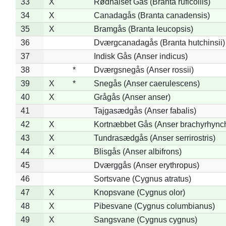
33
X
Rødhalset Gås (Branta ruficollis)
34
X
Canadagås (Branta canadensis)
35
X
Bramgås (Branta leucopsis)
36
Dværgcanadagås (Branta hutchinsii)
37
Indisk Gås (Anser indicus)
38
*
Dværgsnegås (Anser rossii)
39
X
*
Snegås (Anser caerulescens)
40
X
Grågås (Anser anser)
41
Tajgasædgås (Anser fabalis)
42
X
Kortnæbbet Gås (Anser brachyrhync
43
X
Tundrasædgås (Anser serrirostris)
44
X
Blisgås (Anser albifrons)
45
Dværggås (Anser erythropus)
46
Sortsvane (Cygnus atratus)
47
X
Knopsvane (Cygnus olor)
48
X
Pibesvane (Cygnus columbianus)
49
X
Sangsvane (Cygnus cygnus)