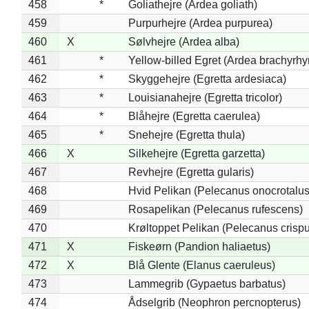
458
*
Goliathejre (Ardea goliath)
459
Purpurhejre (Ardea purpurea)
460
X
Sølvhejre (Ardea alba)
461
*
Yellow-billed Egret (Ardea brachyrh
462
*
Skyggehejre (Egretta ardesiaca)
463
*
Louisianahejre (Egretta tricolor)
464
*
Blåhejre (Egretta caerulea)
465
*
Snehejre (Egretta thula)
466
X
Silkehejre (Egretta garzetta)
467
Revhejre (Egretta gularis)
468
Hvid Pelikan (Pelecanus onocrotalus
469
Rosapelikan (Pelecanus rufescens)
470
Krøltoppet Pelikan (Pelecanus crisp
471
X
Fiskeørn (Pandion haliaetus)
472
X
Blå Glente (Elanus caeruleus)
473
Lammegrib (Gypaetus barbatus)
474
Ådselgrib (Neophron percnopterus)