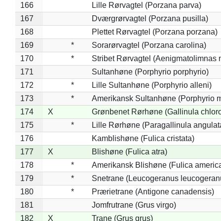
166
Lille Rørvagtel (Porzana parva)
167
Dværgrørvagtel (Porzana pusilla)
168
Plettet Rørvagtel (Porzana porzana)
169
*
Sorarørvagtel (Porzana carolina)
170
*
Stribet Rørvagtel (Aenigmatolimnas 
171
Sultanhøne (Porphyrio porphyrio)
172
*
Lille Sultanhøne (Porphyrio alleni)
173
*
Amerikansk Sultanhøne (Porphyrio m
174
X
Grønbenet Rørhøne (Gallinula chlor
175
*
Lille Rørhøne (Paragallinula angulat
176
Kamblishøne (Fulica cristata)
177
X
Blishøne (Fulica atra)
178
*
Amerikansk Blishøne (Fulica americ
179
*
Snetrane (Leucogeranus leucogeran
180
*
Prærietrane (Antigone canadensis)
181
Jomfrutrane (Grus virgo)
182
X
Trane (Grus grus)