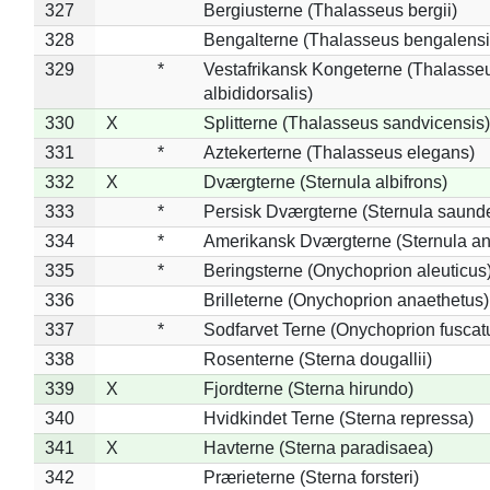
327
Bergiusterne (Thalasseus bergii)
328
Bengalterne (Thalasseus bengalensi
329
*
Vestafrikansk Kongeterne (Thalasse
albididorsalis)
330
X
Splitterne (Thalasseus sandvicensis)
331
*
Aztekerterne (Thalasseus elegans)
332
X
Dværgterne (Sternula albifrons)
333
*
Persisk Dværgterne (Sternula saunde
334
*
Amerikansk Dværgterne (Sternula ant
335
*
Beringsterne (Onychoprion aleuticus
336
Brilleterne (Onychoprion anaethetus)
337
*
Sodfarvet Terne (Onychoprion fuscat
338
Rosenterne (Sterna dougallii)
339
X
Fjordterne (Sterna hirundo)
340
Hvidkindet Terne (Sterna repressa)
341
X
Havterne (Sterna paradisaea)
342
Prærieterne (Sterna forsteri)