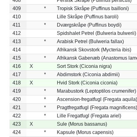
408
*
Persisk Skråpe (Puffinus persicus)
409
*
Tropisk Skråpe (Puffinus bailloni)
410
Lille Skråpe (Puffinus baroli)
411
*
Dværgskråpe (Puffinus boydi)
412
Spidshalet Petrel (Bulweria bulwerii)
413
*
Arabisk Petrel (Bulweria fallax)
414
Afrikansk Skovstork (Mycteria ibis)
415
*
Afrikansk Gabenæb (Anastomus lame
416
X
Sort Stork (Ciconia nigra)
417
*
Abdimstork (Ciconia abdimii)
418
X
Hvid Stork (Ciconia ciconia)
419
*
Marabustork (Leptoptilos crumenifer)
420
*
Ascension-fregatfugl (Fregata aquila
421
*
Pragtfregatfugl (Fregata magnificens
422
*
Lille Fregatfugl (Fregata ariel)
423
X
Sule (Morus bassanus)
424
*
Kapsule (Morus capensis)