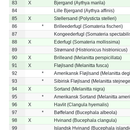
83
X
Bjergand (Aythya marila)
84
Lille Bjergand (Aythya affinis)
85
X
Stellersand (Polysticta stelleri)
86
*
Brilleederfugl (Somateria fischeri)
87
Kongeederfugl (Somateria spectabili
88
X
Ederfugl (Somateria mollissima)
89
Strømand (Histrionicus histrionicus)
90
X
Brilleand (Melanitta perspicillata)
91
X
Fløjlsand (Melanitta fusca)
92
*
Amerikansk Fløjlsand (Melanitta deg
93
*
Sibirisk Fløjlsand (Melanitta stejnege
94
X
Sortand (Melanitta nigra)
95
*
Amerikansk Sortand (Melanitta amer
96
X
Havlit (Clangula hyemalis)
97
*
Bøffeland (Bucephala albeola)
98
X
Hvinand (Bucephala clangula)
99
Islandsk Hvinand (Bucephala islandi