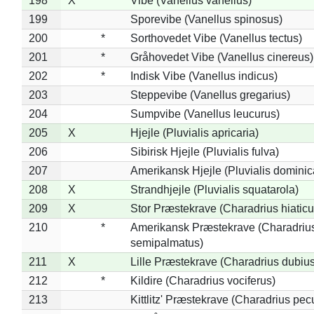
198
X
Vibe (Vanellus vanellus)
199
Sporevibe (Vanellus spinosus)
200
*
Sorthovedet Vibe (Vanellus tectus)
201
*
Gråhovedet Vibe (Vanellus cinereus)
202
*
Indisk Vibe (Vanellus indicus)
203
Steppevibe (Vanellus gregarius)
204
Sumpvibe (Vanellus leucurus)
205
X
Hjejle (Pluvialis apricaria)
206
Sibirisk Hjejle (Pluvialis fulva)
207
Amerikansk Hjejle (Pluvialis dominic
208
X
Strandhjejle (Pluvialis squatarola)
209
X
Stor Præstekrave (Charadrius hiaticu
210
*
Amerikansk Præstekrave (Charadriu
semipalmatus)
211
X
Lille Præstekrave (Charadrius dubius
212
*
Kildire (Charadrius vociferus)
213
Kittlitz' Præstekrave (Charadrius pec