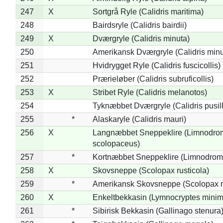
247
X
Sortgrå Ryle (Calidris maritima)
248
Bairdsryle (Calidris bairdii)
249
X
Dværgryle (Calidris minuta)
250
Amerikansk Dværgryle (Calidris minut
251
Hvidrygget Ryle (Calidris fuscicollis)
252
Prærieløber (Calidris subruficollis)
253
X
Stribet Ryle (Calidris melanotos)
254
Tyknæbbet Dværgryle (Calidris pusil
255
*
Alaskaryle (Calidris mauri)
256
X
Langnæbbet Sneppeklire (Limnodro
scolopaceus)
257
*
Kortnæbbet Sneppeklire (Limnodrom
258
X
Skovsneppe (Scolopax rusticola)
259
*
Amerikansk Skovsneppe (Scolopax m
260
X
Enkeltbekkasin (Lymnocryptes minim
261
*
Sibirisk Bekkasin (Gallinago stenura