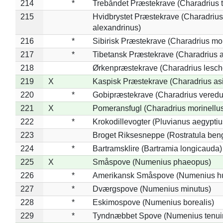
214
*
Trebåndet Præstekrave (Charadrius tr
215
Hvidbrystet Præstekrave (Charadrius
alexandrinus)
216
*
Sibirisk Præstekrave (Charadrius mo
217
*
Tibetansk Præstekrave (Charadrius at
218
Ørkenpræstekrave (Charadrius lesche
219
X
Kaspisk Præstekrave (Charadrius asi
220
*
Gobipræstekrave (Charadrius veredu
221
X
Pomeransfugl (Charadrius morinellu
222
*
Krokodillevogter (Pluvianus aegyptiu
223
Broget Riksesneppe (Rostratula ben
224
*
Bartramsklire (Bartramia longicauda)
225
X
Småspove (Numenius phaeopus)
226
*
Amerikansk Småspove (Numenius h
227
*
Dværgspove (Numenius minutus)
228
*
Eskimospove (Numenius borealis)
229
*
Tyndnæbbet Spove (Numenius tenuiro