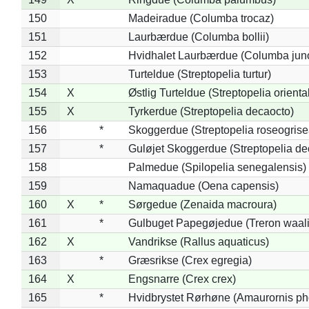
150
Madeiradue (Columba trocaz)
151
Laurbærdue (Columba bollii)
152
Hvidhalet Laurbærdue (Columba jun
153
Turteldue (Streptopelia turtur)
154
X
Østlig Turteldue (Streptopelia oriental
155
X
Tyrkerdue (Streptopelia decaocto)
156
*
Skoggerdue (Streptopelia roseogrise
157
*
Guløjet Skoggerdue (Streptopelia de
158
Palmedue (Spilopelia senegalensis)
159
Namaquadue (Oena capensis)
160
X
*
Sørgedue (Zenaida macroura)
161
*
Gulbuget Papegøjedue (Treron waali
162
X
Vandrikse (Rallus aquaticus)
163
*
Græsrikse (Crex egregia)
164
X
Engsnarre (Crex crex)
165
*
Hvidbrystet Rørhøne (Amaurornis ph