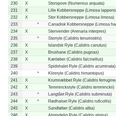
230
X
Storspove (Numenius arquata)
231
X
Lille Kobbersneppe (Limosa lapponi
232
X
Stor Kobbersneppe (Limosa limosa)
233
*
Canadisk Kobbersneppe (Limosa ha
234
X
Stenvender (Arenaria interpres)
235
*
Storryle (Calidris tenuirostris)
236
X
Islandsk Ryle (Calidris canutus)
237
X
Brushane (Calidris pugnax)
238
X
Kærløber (Calidris falcinellus)
239
Spidshalet Ryle (Calidris acuminata)
240
*
Klireryle (Calidris himantopus)
241
X
Krumnæbbet Ryle (Calidris ferrugine
242
X
Temmincksryle (Calidris temminckii)
243
*
Langtået Ryle (Calidris subminuta)
244
X
*
Rødhalset Ryle (Calidris ruficollis)
245
X
Sandløber (Calidris alba)
246
X
Almindelig Ryle (Calidris alpina)