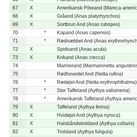
67
X
Amerikansk Pibeand (Mareca americ
68
X
Gråand (Anas platyrhynchos)
69
X
Sortbrun And (Anas rubripes)
70
*
Kapand (Anas capensis)
71
*
Rødnæbbet And (Anas erythrorhynch
72
X
Spidsand (Anas acuta)
73
X
Krikand (Anas crecca)
74
Marmorand (Marmaronetta angustirost
75
Rødhovedet And (Netta rufina)
76
*
Rødøjet And (Netta erythrophthalma)
77
*
Stor Taffeland (Aythya valisineria)
78
*
Amerikansk Taffeland (Aythya ameri
79
X
Taffeland (Aythya ferina)
80
X
Hvidøjet And (Aythya nyroca)
81
X
Halsbåndstroldand (Aythya collaris)
82
X
Troldand (Aythya fuligula)