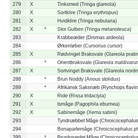
279
X
Tinksmed (Tringa glareola)
280
X
Sortklire (Tringa erythropus)
281
X
Hvidklire (Tringa nebularia)
282
X
*
Stor Gulben (Tringa melanoleuca)
283
Krabbeæder (Dromas ardeola)
284
Ørkenløber (Cursorius cursor)
285
X
Rødvinget Braksvale (Glareola pratin
286
*
Orientbraksvale (Glareola maldivaru
287
X
Sortvinget Braksvale (Glareola nord
288
*
Brun Noddy (Anous stolidus)
289
*
Afrikansk Saksnæb (Rynchops flaviro
290
X
Ride (Rissa tridactyla)
291
X
Ismåge (Pagophila eburnea)
292
X
Sabinemåge (Xema sabini)
293
Tyndnæbbet Måge (Chroicocephalus
294
Bonapartemåge (Chroicocephalus ph
295
*
Brunhovedet Måge (Chroicocephalu