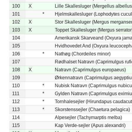
100
X
Lille Skallesluger (Mergellus albellus
101
*
Hjelmskallesluger (Lophodytes cucul
102
X
Stor Skallesluger (Mergus merganser
103
X
Toppet Skallesluger (Mergus serrator
104
Amerikansk Skarveand (Oxyura jama
105
Hvidhovedet And (Oxyura leucoceph
106
*
Nathøg (Chordeiles minor)
107
Rødhalset Natravn (Caprimulgus rufic
108
X
Natravn (Caprimulgus europaeus)
109
Ørkennatravn (Caprimulgus aegyptiu
110
*
Nubisk Natravn (Caprimulgus nubicu
111
*
Gylden Natravn (Caprimulgus eximiu
112
*
Tornhalesejler (Hirundapus caudacut
113
*
Skorstenssejler (Chaetura pelagica)
114
Alpesejler (Tachymarptis melba)
115
Kap Verde-sejler (Apus alexandri)