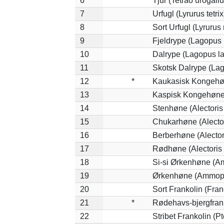
6
Tjur (Tetrao urogallu
7
Urfugl (Lyrurus tetrix
8
Sort Urfugl (Lyrurus
9
Fjeldrype (Lagopus
10
Dalrype (Lagopus l
11
Skotsk Dalrype (Lag
12
*
Kaukasisk Kongehøn
13
Kaspisk Kongehøne 
14
Stenhøne (Alectoris
15
Chukarhøne (Alector
16
Berberhøne (Alector
17
Rødhøne (Alectoris 
18
Si-si Ørkenhøne (Am
19
Ørkenhøne (Ammope
20
Sort Frankolin (Fran
21
*
Rødehavs-bjergfranko
22
Stribet Frankolin (Pt