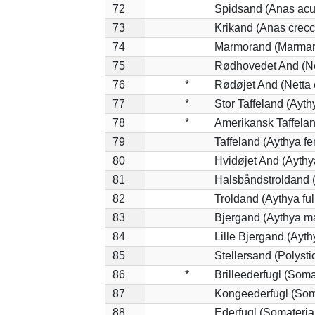
72
Spidsand (Anas acu
73
Krikand (Anas crecc
74
Marmorand (Marmaron
75
Rødhovedet And (Net
76
*
Rødøjet And (Netta 
77
*
Stor Taffeland (Aythy
78
*
Amerikansk Taffela
79
Taffeland (Aythya fe
80
Hvidøjet And (Aythy
81
Halsbåndstroldand (
82
Troldand (Aythya ful
83
Bjergand (Aythya ma
84
Lille Bjergand (Aythy
85
Stellersand (Polystict
86
*
Brilleederfugl (Somat
87
Kongeederfugl (Soma
88
Ederfugl (Somateria