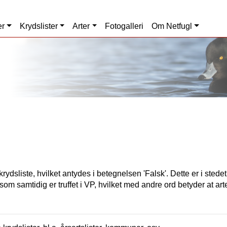
er
Krydslister
Arter
Fotogalleri
Om Netfugl
rydsliste, hvilket antydes i betegnelsen 'Falsk'. Dette er i stede
som samtidig er truffet i VP, hvilket med andre ord betyder at art