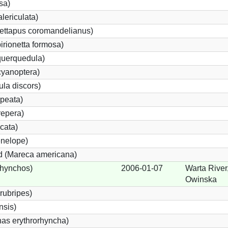
sa)
lericulata)
ettapus coromandelianus)
birionetta formosa)
querquedula)
cyanoptera)
ula discors)
peata)
repera)
cata)
nelope)
 (Mareca americana)
rhynchos)
2006-01-07
Warta River
Owinska
rubripes)
sis)
s erythrorhyncha)