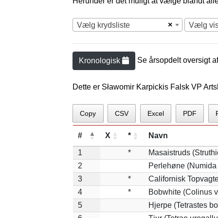
Herunder er det muligt at vælge blandt alle 
×
Vælg krydsliste
Vælg vi
Se årsopdelt oversigt a
Kronologisk
Dette er Sławomir Karpickis Falsk VP Artsl
Copy
CSV
Excel
PDF
#
X
*
Navn
1
*
Masaistruds (Struth
2
Perlehøne (Numida 
3
*
Californisk Topvagtel
4
*
Bobwhite (Colinus v
5
Hjerpe (Tetrastes b