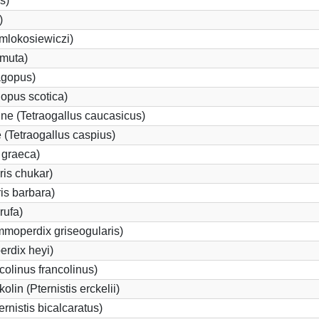
s)
)
 mlokosiewiczi)
 muta)
agopus)
opus scotica)
e (Tetraogallus caucasicus)
(Tetraogallus caspius)
 graeca)
is chukar)
is barbara)
rufa)
moperdix griseogularis)
rdix heyi)
colinus francolinus)
lin (Pternistis erckelii)
ernistis bicalcaratus)