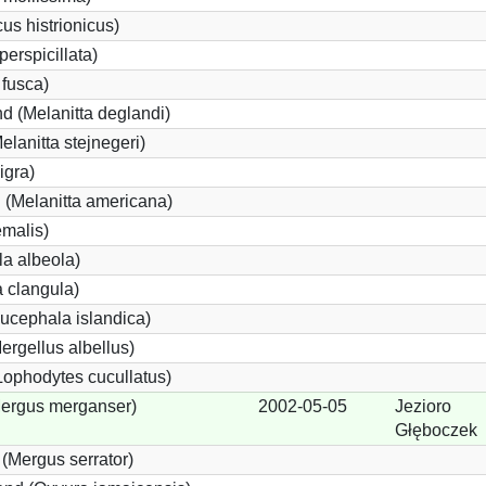
us histrionicus)
perspicillata)
 fusca)
d (Melanitta deglandi)
elanitta stejnegeri)
igra)
(Melanitta americana)
emalis)
a albeola)
 clangula)
ucephala islandica)
Mergellus albellus)
Lophodytes cucullatus)
Mergus merganser)
2002-05-05
Jezioro
Głęboczek
 (Mergus serrator)