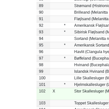
89
Strømand (Histrionic
90
Brilleand (Melanitta 
91
Fløjlsand (Melanitta
92
*
Amerikansk Fløjlsan
93
*
Sibirisk Fløjlsand (M
94
Sortand (Melanitta n
95
*
Amerikansk Sortand 
96
Havlit (Clangula hy
97
*
Bøffeland (Bucephal
98
Hvinand (Bucephala
99
Islandsk Hvinand (B
100
Lille Skallesluger (
101
*
Hjelmskallesluger (
102
X
Stor Skallesluger (
103
Toppet Skallesluger