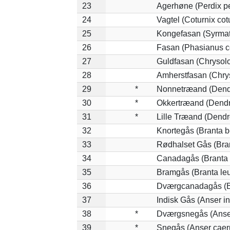
23
Agerhøne (Perdix pe
24
Vagtel (Coturnix cot
25
Kongefasan (Syrmati
26
Fasan (Phasianus c
27
Guldfasan (Chrysolo
28
Amherstfasan (Chry
29
*
Nonnetræand (Dend
30
*
Okkertræand (Dendr
31
*
Lille Træand (Dendr
32
Knortegås (Branta b
33
Rødhalset Gås (Brant
34
Canadagås (Branta 
35
Bramgås (Branta le
36
Dværgcanadagås (Br
37
Indisk Gås (Anser in
38
*
Dværgsnegås (Anser
39
*
Snegås (Anser caer