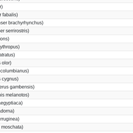
r)
fabalis)
ser brachyrhynchus)
 serrirostris)
rons)
ythropus)
tratus)
olor)
 columbianus)
 cygnus)
terus gambensis)
is melanotos)
egyptiaca)
adorna)
rruginea)
 moschata)