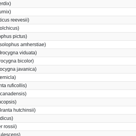
rdix)
urnix)
cus reevesii)
olchicus)
phus pictus)
solophus amherstiae)
rocygna viduata)
ocygna bicolor)
ocygna javanica)
ernicla)
a ruficollis)
canadensis)
ucopsis)
anta hutchinsii)
dicus)
 rossii)
ulescens)