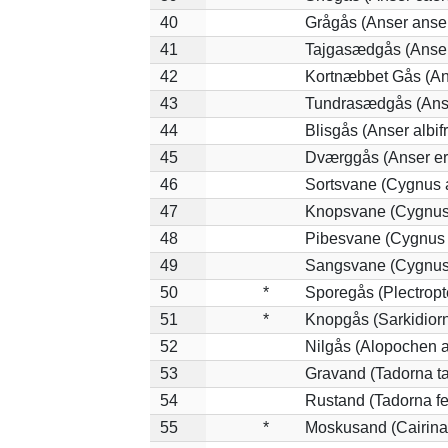
40
Grågås (Anser anse
41
Tajgasædgås (Anser 
42
Kortnæbbet Gås (An
43
Tundrasædgås (Anser
44
Blisgås (Anser albif
45
Dværggås (Anser er
46
Sortsvane (Cygnus a
47
Knopsvane (Cygnus 
48
Pibesvane (Cygnus
49
Sangsvane (Cygnus
50
*
Sporegås (Plectrop
51
*
Knopgås (Sarkidiorn
52
Nilgås (Alopochen a
53
Gravand (Tadorna t
54
Rustand (Tadorna fe
55
*
Moskusand (Cairina