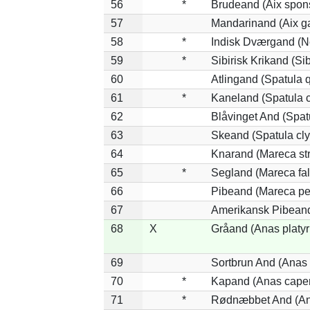
56
*
Brudeand (Aix spon
57
Mandarinand (Aix ga
58
*
Indisk Dværgand (N
59
*
Sibirisk Krikand (Si
60
Atlingand (Spatula 
61
*
Kaneland (Spatula 
62
Blåvinget And (Spat
63
Skeand (Spatula cly
64
Knarand (Mareca st
65
*
Segland (Mareca fal
66
Pibeand (Mareca pe
67
Amerikansk Pibeand
68
X
Gråand (Anas platy
69
Sortbrun And (Anas 
70
*
Kapand (Anas capen
71
*
Rødnæbbet And (Ana