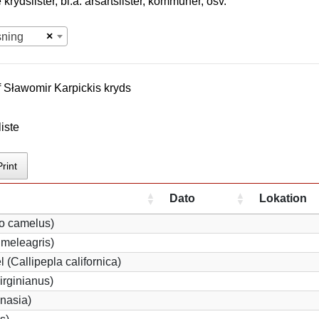
krydslister, bl.a. årsartslister, kommuner, osv.
×
sning
f
Sławomir Karpicki
s kryds
iste
Print
Dato
Lokation
io camelus)
meleagris)
 (Callipepla californica)
irginianus)
onasia)