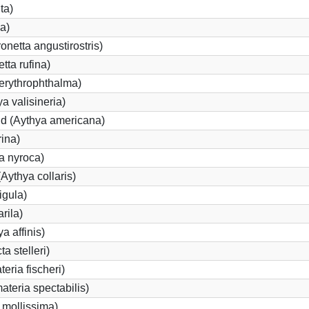
ta)
a)
etta angustirostris)
ta rufina)
erythrophthalma)
a valisineria)
nd (Aythya americana)
rina)
a nyroca)
Aythya collaris)
igula)
rila)
a affinis)
a stelleri)
eria fischeri)
teria spectabilis)
 mollissima)