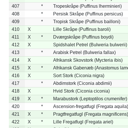
407
*
Tropeskråpe (Puffinus lherminieri)
408
*
Persisk Skråpe (Puffinus persicus)
409
*
Tropisk Skråpe (Puffinus bailloni)
410
X
Lille Skråpe (Puffinus baroli)
411
X
*
Dværgskråpe (Puffinus boydi)
412
X
Spidshalet Petrel (Bulweria bulwerii)
413
*
Arabisk Petrel (Bulweria fallax)
414
X
Afrikansk Skovstork (Mycteria ibis)
415
X
*
Afrikansk Gabenæb (Anastomus lame
416
X
Sort Stork (Ciconia nigra)
417
*
Abdimstork (Ciconia abdimii)
418
X
Hvid Stork (Ciconia ciconia)
419
X
*
Marabustork (Leptoptilos crumenifer)
420
*
Ascension-fregatfugl (Fregata aquila
421
X
*
Pragtfregatfugl (Fregata magnificens
422
X
*
Lille Fregatfugl (Fregata ariel)