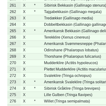
261
X
*
Sibirisk Bekkasin (Gallinago stenura
262
X
*
Tajgabekkasin (Gallinago megala)
263
X
Tredækker (Gallinago media)
264
X
Dobbeltbekkasin (Gallinago gallinag
265
X
*
Amerikansk Bekkasin (Gallinago deli
266
X
Terekklire (Xenus cinereus)
267
X
Amerikansk Svømmesneppe (Phalarop
268
X
Odinshane (Phalaropus lobatus)
269
X
Thorshane (Phalaropus fulicarius)
270
X
Mudderklire (Actitis hypoleucos)
271
X
Plettet Mudderklire (Actitis maculariu
272
X
Svaleklire (Tringa ochropus)
273
X
*
Amerikansk Svaleklire (Tringa solitar
274
X
*
Sibirisk Gråklire (Tringa brevipes)
275
X
Lille Gulben (Tringa flavipes)
276
X
*
Willet (Tringa semipalmata)