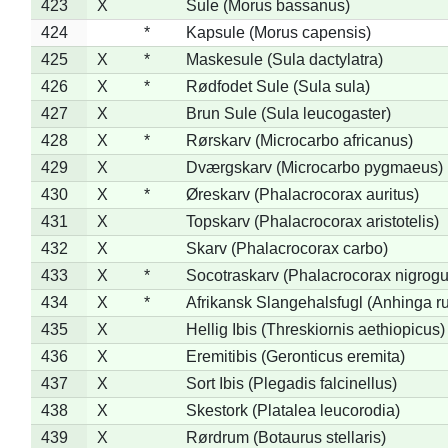
423
X
Sule (Morus bassanus)
424
*
Kapsule (Morus capensis)
425
X
*
Maskesule (Sula dactylatra)
426
X
*
Rødfodet Sule (Sula sula)
427
X
Brun Sule (Sula leucogaster)
428
X
*
Rørskarv (Microcarbo africanus)
429
X
Dværgskarv (Microcarbo pygmaeus)
430
X
*
Øreskarv (Phalacrocorax auritus)
431
X
Topskarv (Phalacrocorax aristotelis)
432
X
Skarv (Phalacrocorax carbo)
433
X
*
Socotraskarv (Phalacrocorax nigrogul
434
X
*
Afrikansk Slangehalsfugl (Anhinga ru
435
X
Hellig Ibis (Threskiornis aethiopicus)
436
X
Eremitibis (Geronticus eremita)
437
X
Sort Ibis (Plegadis falcinellus)
438
X
Skestork (Platalea leucorodia)
439
X
Rørdrum (Botaurus stellaris)