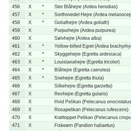
456
X
*
Stor Blåhejre (Ardea herodias)
457
X
*
Sorthovedet Hejre (Ardea melanocep
458
X
*
Goliathejre (Ardea goliath)
459
X
Purpurhejre (Ardea purpurea)
460
X
Sølvhejre (Ardea alba)
461
X
*
Yellow-billed Egret (Ardea brachyrh
462
X
*
Skyggehejre (Egretta ardesiaca)
463
X
*
Louisianahejre (Egretta tricolor)
464
X
*
Blåhejre (Egretta caerulea)
465
X
*
Snehejre (Egretta thula)
466
X
Silkehejre (Egretta garzetta)
467
X
Revhejre (Egretta gularis)
468
X
Hvid Pelikan (Pelecanus onocrotalus
469
X
Rosapelikan (Pelecanus rufescens)
470
X
Krøltoppet Pelikan (Pelecanus crisp
471
X
Fiskeørn (Pandion haliaetus)