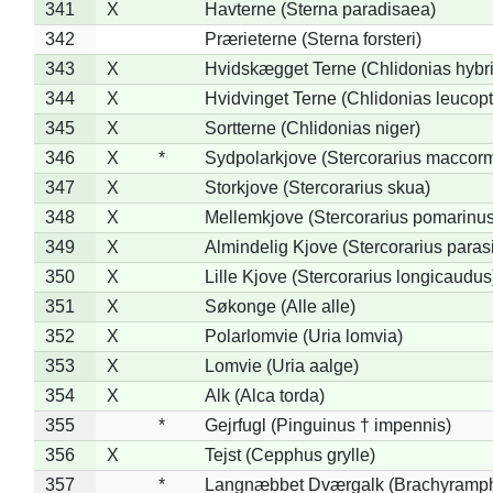
341
X
Havterne (Sterna paradisaea)
342
Prærieterne (Sterna forsteri)
343
X
Hvidskægget Terne (Chlidonias hybr
344
X
Hvidvinget Terne (Chlidonias leucopt
345
X
Sortterne (Chlidonias niger)
346
X
*
Sydpolarkjove (Stercorarius maccorm
347
X
Storkjove (Stercorarius skua)
348
X
Mellemkjove (Stercorarius pomarinus
349
X
Almindelig Kjove (Stercorarius parasi
350
X
Lille Kjove (Stercorarius longicaudus
351
X
Søkonge (Alle alle)
352
X
Polarlomvie (Uria lomvia)
353
X
Lomvie (Uria aalge)
354
X
Alk (Alca torda)
355
*
Gejrfugl (Pinguinus † impennis)
356
X
Tejst (Cepphus grylle)
357
*
Langnæbbet Dværgalk (Brachyramph