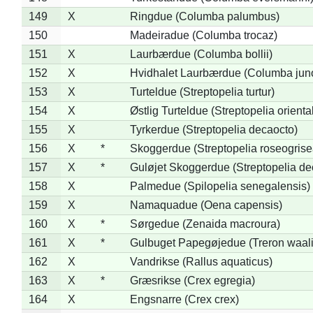
149
X
Ringdue (Columba palumbus)
150
Madeiradue (Columba trocaz)
151
X
Laurbærdue (Columba bollii)
152
X
Hvidhalet Laurbærdue (Columba jun
153
X
Turteldue (Streptopelia turtur)
154
X
Østlig Turteldue (Streptopelia oriental
155
X
Tyrkerdue (Streptopelia decaocto)
156
X
*
Skoggerdue (Streptopelia roseogrise
157
X
*
Guløjet Skoggerdue (Streptopelia de
158
X
Palmedue (Spilopelia senegalensis)
159
X
Namaquadue (Oena capensis)
160
X
*
Sørgedue (Zenaida macroura)
161
X
*
Gulbuget Papegøjedue (Treron waali
162
X
Vandrikse (Rallus aquaticus)
163
X
*
Græsrikse (Crex egregia)
164
X
Engsnarre (Crex crex)