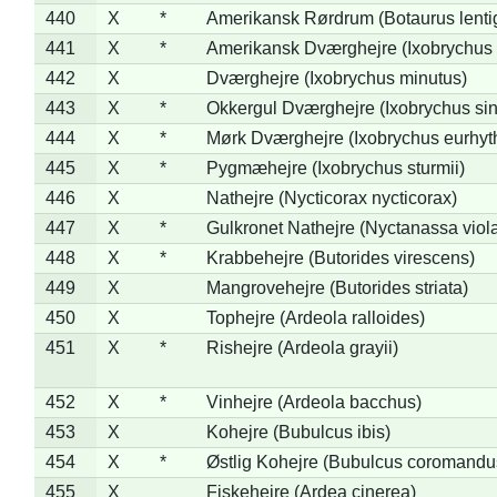
440
X
*
Amerikansk Rørdrum (Botaurus lenti
441
X
*
Amerikansk Dværghejre (Ixobrychus e
442
X
Dværghejre (Ixobrychus minutus)
443
X
*
Okkergul Dværghejre (Ixobrychus sin
444
X
*
Mørk Dværghejre (Ixobrychus eurhy
445
X
*
Pygmæhejre (Ixobrychus sturmii)
446
X
Nathejre (Nycticorax nycticorax)
447
X
*
Gulkronet Nathejre (Nyctanassa viol
448
X
*
Krabbehejre (Butorides virescens)
449
X
Mangrovehejre (Butorides striata)
450
X
Tophejre (Ardeola ralloides)
451
X
*
Rishejre (Ardeola grayii)
452
X
*
Vinhejre (Ardeola bacchus)
453
X
Kohejre (Bubulcus ibis)
454
X
*
Østlig Kohejre (Bubulcus coromandu
455
X
Fiskehejre (Ardea cinerea)