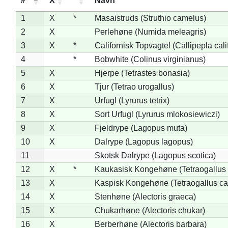
#
X
*
Navn
1
X
*
Masaistruds (Struthio camelus)
2
X
Perlehøne (Numida meleagris)
3
X
*
Californisk Topvagtel (Callipepla cali
4
*
Bobwhite (Colinus virginianus)
5
X
Hjerpe (Tetrastes bonasia)
6
X
Tjur (Tetrao urogallus)
7
X
Urfugl (Lyrurus tetrix)
8
X
Sort Urfugl (Lyrurus mlokosiewiczi)
9
X
Fjeldrype (Lagopus muta)
10
X
Dalrype (Lagopus lagopus)
11
Skotsk Dalrype (Lagopus scotica)
12
X
*
Kaukasisk Kongehøne (Tetraogallus 
13
X
Kaspisk Kongehøne (Tetraogallus ca
14
X
Stenhøne (Alectoris graeca)
15
X
Chukarhøne (Alectoris chukar)
16
X
Berberhøne (Alectoris barbara)