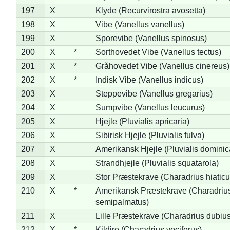
197
X
Klyde (Recurvirostra avosetta)
198
X
Vibe (Vanellus vanellus)
199
X
Sporevibe (Vanellus spinosus)
200
X
*
Sorthovedet Vibe (Vanellus tectus)
201
X
*
Gråhovedet Vibe (Vanellus cinereus)
202
X
*
Indisk Vibe (Vanellus indicus)
203
X
Steppevibe (Vanellus gregarius)
204
X
Sumpvibe (Vanellus leucurus)
205
X
Hjejle (Pluvialis apricaria)
206
X
Sibirisk Hjejle (Pluvialis fulva)
207
X
Amerikansk Hjejle (Pluvialis dominic
208
X
Strandhjejle (Pluvialis squatarola)
209
X
Stor Præstekrave (Charadrius hiaticu
210
X
*
Amerikansk Præstekrave (Charadriu
semipalmatus)
211
X
Lille Præstekrave (Charadrius dubius
212
X
*
Kildire (Charadrius vociferus)