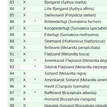
83
X
Bjergand (Aythya marila)
84
X
Lille Bjergand (Aythya affinis)
85
X
Stellersand (Polysticta stelleri)
86
X
*
Brilleederfugl (Somateria fischeri)
87
X
Kongeederfugl (Somateria spectabili
88
X
Ederfugl (Somateria mollissima)
89
X
Strømand (Histrionicus histrionicus)
90
X
Brilleand (Melanitta perspicillata)
91
X
Fløjlsand (Melanitta fusca)
92
X
*
Amerikansk Fløjlsand (Melanitta deg
93
*
Sibirisk Fløjlsand (Melanitta stejnege
94
X
Sortand (Melanitta nigra)
95
X
*
Amerikansk Sortand (Melanitta amer
96
X
Havlit (Clangula hyemalis)
97
X
*
Bøffeland (Bucephala albeola)
98
X
Hvinand (Bucephala clangula)
99
X
Islandsk Hvinand (Bucephala islandi