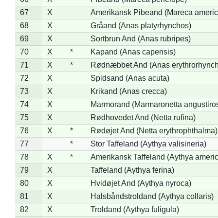
67
X
Amerikansk Pibeand (Mareca americ
68
X
Gråand (Anas platyrhynchos)
69
X
Sortbrun And (Anas rubripes)
70
X
*
Kapand (Anas capensis)
71
X
*
Rødnæbbet And (Anas erythrorhynch
72
X
Spidsand (Anas acuta)
73
X
Krikand (Anas crecca)
74
X
Marmorand (Marmaronetta angustirost
75
X
Rødhovedet And (Netta rufina)
76
X
*
Rødøjet And (Netta erythrophthalma)
77
*
Stor Taffeland (Aythya valisineria)
78
X
*
Amerikansk Taffeland (Aythya ameri
79
X
Taffeland (Aythya ferina)
80
X
Hvidøjet And (Aythya nyroca)
81
X
Halsbåndstroldand (Aythya collaris)
82
X
Troldand (Aythya fuligula)