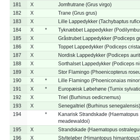
181
X
Jomfrutrane (Grus virgo)
182
X
Trane (Grus grus)
183
X
Lille Lappedykker (Tachybaptus rufico
184
X
*
Tyknæbbet Lappedykker (Podilymbu
185
X
Gråstrubet Lappedykker (Podiceps g
186
X
Toppet Lappedykker (Podiceps crista
187
X
Nordisk Lappedykker (Podiceps aurit
188
X
Sorthalset Lappedykker (Podiceps nig
189
X
Stor Flamingo (Phoenicopterus rose
190
X
*
Lille Flamingo (Phoeniconaias minor
191
X
*
Europæisk Løbehøne (Turnix sylvati
192
X
Triel (Burhinus oedicnemus)
193
X
Senegaltriel (Burhinus senegalensis
194
*
Kanarisk Strandskade (Haematopus
meadewaldoi)
195
X
Strandskade (Haematopus ostralegu
196
X
Stylteløber (Himantopus himantopus