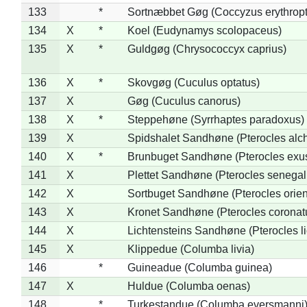
133
*
Sortnæbbet Gøg (Coccyzus erythrop
134
X
*
Koel (Eudynamys scolopaceus)
135
X
*
Guldgøg (Chrysococcyx caprius)
136
X
*
Skovgøg (Cuculus optatus)
137
X
Gøg (Cuculus canorus)
138
X
*
Steppehøne (Syrrhaptes paradoxus)
139
X
Spidshalet Sandhøne (Pterocles alch
140
X
*
Brunbuget Sandhøne (Pterocles exus
141
X
Plettet Sandhøne (Pterocles senegal
142
X
Sortbuget Sandhøne (Pterocles orient
143
X
Kronet Sandhøne (Pterocles coronat
144
X
Lichtensteins Sandhøne (Pterocles lic
145
X
Klippedue (Columba livia)
146
*
Guineadue (Columba guinea)
147
X
Huldue (Columba oenas)
148
*
Turkestandue (Columba eversmanni