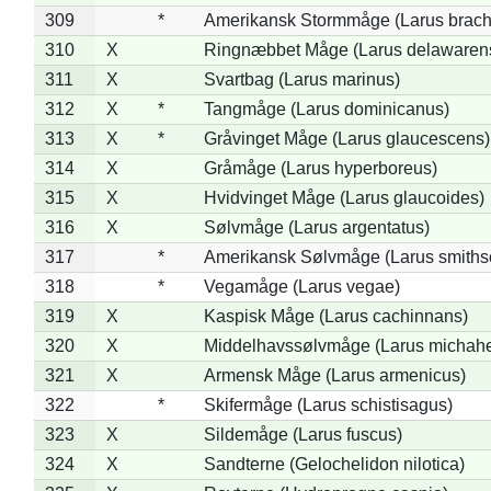
309
*
Amerikansk Stormmåge (Larus brach
310
X
Ringnæbbet Måge (Larus delawarens
311
X
Svartbag (Larus marinus)
312
X
*
Tangmåge (Larus dominicanus)
313
X
*
Gråvinget Måge (Larus glaucescens)
314
X
Gråmåge (Larus hyperboreus)
315
X
Hvidvinget Måge (Larus glaucoides)
316
X
Sølvmåge (Larus argentatus)
317
*
Amerikansk Sølvmåge (Larus smiths
318
*
Vegamåge (Larus vegae)
319
X
Kaspisk Måge (Larus cachinnans)
320
X
Middelhavssølvmåge (Larus michahel
321
X
Armensk Måge (Larus armenicus)
322
*
Skifermåge (Larus schistisagus)
323
X
Sildemåge (Larus fuscus)
324
X
Sandterne (Gelochelidon nilotica)