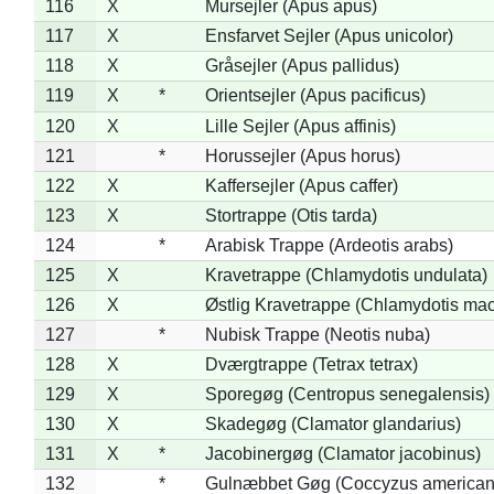
116
X
Mursejler (Apus apus)
117
X
Ensfarvet Sejler (Apus unicolor)
118
X
Gråsejler (Apus pallidus)
119
X
*
Orientsejler (Apus pacificus)
120
X
Lille Sejler (Apus affinis)
121
*
Horussejler (Apus horus)
122
X
Kaffersejler (Apus caffer)
123
X
Stortrappe (Otis tarda)
124
*
Arabisk Trappe (Ardeotis arabs)
125
X
Kravetrappe (Chlamydotis undulata)
126
X
Østlig Kravetrappe (Chlamydotis mac
127
*
Nubisk Trappe (Neotis nuba)
128
X
Dværgtrappe (Tetrax tetrax)
129
X
Sporegøg (Centropus senegalensis)
130
X
Skadegøg (Clamator glandarius)
131
X
*
Jacobinergøg (Clamator jacobinus)
132
*
Gulnæbbet Gøg (Coccyzus american