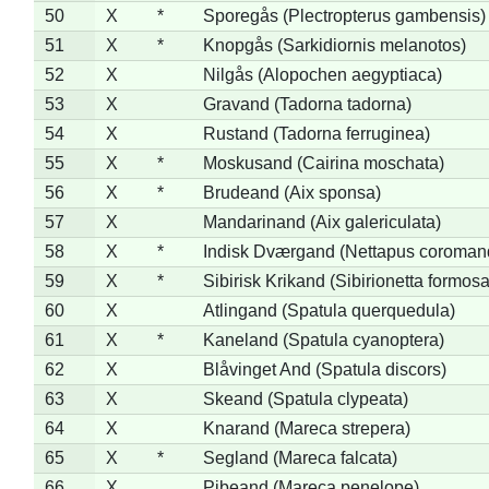
50
X
*
Sporegås (Plectropterus gambensis)
51
X
*
Knopgås (Sarkidiornis melanotos)
52
X
Nilgås (Alopochen aegyptiaca)
53
X
Gravand (Tadorna tadorna)
54
X
Rustand (Tadorna ferruginea)
55
X
*
Moskusand (Cairina moschata)
56
X
*
Brudeand (Aix sponsa)
57
X
Mandarinand (Aix galericulata)
58
X
*
Indisk Dværgand (Nettapus coroman
59
X
*
Sibirisk Krikand (Sibirionetta formosa
60
X
Atlingand (Spatula querquedula)
61
X
*
Kaneland (Spatula cyanoptera)
62
X
Blåvinget And (Spatula discors)
63
X
Skeand (Spatula clypeata)
64
X
Knarand (Mareca strepera)
65
X
*
Segland (Mareca falcata)
66
X
Pibeand (Mareca penelope)