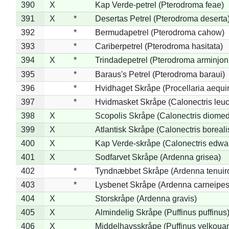
390
X
Kap Verde-petrel (Pterodroma feae)
391
X
*
Desertas Petrel (Pterodroma deserta
392
*
Bermudapetrel (Pterodroma cahow)
393
*
Cariberpetrel (Pterodroma hasitata)
394
X
*
Trindadepetrel (Pterodroma arminjon
395
*
Baraus's Petrel (Pterodroma baraui)
396
*
Hvidhaget Skråpe (Procellaria aequin
397
*
Hvidmasket Skråpe (Calonectris leu
398
X
Scopolis Skråpe (Calonectris diome
399
X
Atlantisk Skråpe (Calonectris boreali
400
X
Kap Verde-skråpe (Calonectris edwar
401
X
Sodfarvet Skråpe (Ardenna grisea)
402
*
Tyndnæbbet Skråpe (Ardenna tenuiro
403
*
Lysbenet Skråpe (Ardenna carneipes
404
X
Storskråpe (Ardenna gravis)
405
X
Almindelig Skråpe (Puffinus puffinus
406
X
Middelhavsskråpe (Puffinus yelkoua