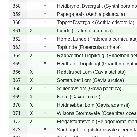
358
*
Hvidbrynet Dværgalk (Synthliboramp
359
*
Papegøjealk (Aethia psittacula)
360
*
Toppet Dværgalk (Aethia cristatella)
361
X
Lunde (Fratercula arctica)
362
*
Hornet Lunde (Fratercula corniculata
363
*
Toplunde (Fratercula cirrhata)
364
X
Rødnæbbet Tropikfugl (Phaethon ae
365
*
Hvidhalet Tropikfugl (Phaethon leptu
366
X
Rødstrubet Lom (Gavia stellata)
367
X
Sortstrubet Lom (Gavia arctica)
368
X
*
Stillehavslom (Gavia pacifica)
369
X
Islom (Gavia immer)
370
X
Hvidnæbbet Lom (Gavia adamsii)
371
X
*
Wilsons Stormsvale (Oceanites ocea
372
X
Fregatstormsvale (Pelagodroma mar
373
*
Sortbuget Fregatstormsvale (Fregetta