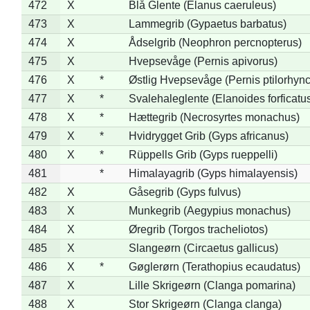
472
X
Blå Glente (Elanus caeruleus)
473
X
Lammegrib (Gypaetus barbatus)
474
X
Ådselgrib (Neophron percnopterus)
475
X
Hvepsevåge (Pernis apivorus)
476
X
*
Østlig Hvepsevåge (Pernis ptilorhyn
477
X
*
Svalehaleglente (Elanoides forficatu
478
X
*
Hættegrib (Necrosyrtes monachus)
479
X
*
Hvidrygget Grib (Gyps africanus)
480
X
*
Rüppells Grib (Gyps rueppelli)
481
*
Himalayagrib (Gyps himalayensis)
482
X
Gåsegrib (Gyps fulvus)
483
X
Munkegrib (Aegypius monachus)
484
X
Øregrib (Torgos tracheliotos)
485
X
Slangeørn (Circaetus gallicus)
486
X
*
Gøglerørn (Terathopius ecaudatus)
487
X
Lille Skrigeørn (Clanga pomarina)
488
X
Stor Skrigeørn (Clanga clanga)