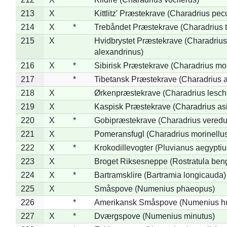
213
X
Kittlitz' Præstekrave (Charadrius pec
214
X
*
Trebåndet Præstekrave (Charadrius tr
215
X
Hvidbrystet Præstekrave (Charadrius
alexandrinus)
216
X
*
Sibirisk Præstekrave (Charadrius mo
217
*
Tibetansk Præstekrave (Charadrius at
218
X
Ørkenpræstekrave (Charadrius lesche
219
X
Kaspisk Præstekrave (Charadrius asi
220
X
*
Gobipræstekrave (Charadrius veredu
221
X
Pomeransfugl (Charadrius morinellu
222
X
*
Krokodillevogter (Pluvianus aegyptiu
223
X
Broget Riksesneppe (Rostratula ben
224
X
*
Bartramsklire (Bartramia longicauda)
225
X
Småspove (Numenius phaeopus)
226
*
Amerikansk Småspove (Numenius h
227
X
*
Dværgspove (Numenius minutus)