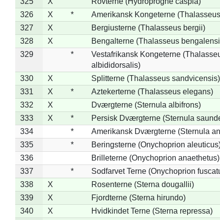
325
X
Rovterne (Hydroprogne caspia)
326
X
*
Amerikansk Kongeterne (Thalasseu
327
X
Bergiusterne (Thalasseus bergii)
328
X
Bengalterne (Thalasseus bengalensi
329
*
Vestafrikansk Kongeterne (Thalasse
albididorsalis)
330
X
Splitterne (Thalasseus sandvicensis)
331
X
*
Aztekerterne (Thalasseus elegans)
332
X
Dværgterne (Sternula albifrons)
333
X
*
Persisk Dværgterne (Sternula saunde
334
*
Amerikansk Dværgterne (Sternula ant
335
*
Beringsterne (Onychoprion aleuticus
336
Brilleterne (Onychoprion anaethetus)
337
*
Sodfarvet Terne (Onychoprion fuscat
338
X
Rosenterne (Sterna dougallii)
339
X
Fjordterne (Sterna hirundo)
340
X
Hvidkindet Terne (Sterna repressa)