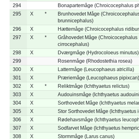
294
Bonapartemåge (Chroicocephalus ph
295
X
*
Brunhovedet Måge (Chroicocephalu
brunnicephalus)
296
X
Hættemåge (Chroicocephalus ridibu
297
X
*
Gråhovedet Måge (Chroicocephalus
cirrocephalus)
298
X
Dværgmåge (Hydrocoloeus minutus)
299
Rosenmåge (Rhodostethia rosea)
300
X
Lattermåge (Leucophaeus atricilla)
301
X
Præriemåge (Leucophaeus pipixcan
302
X
*
Reliktmåge (Ichthyaetus relictus)
303
X
Audouinsmåge (Ichthyaetus audouini
304
X
Sorthovedet Måge (Ichthyaetus mela
305
X
Stor Sorthovedet Måge (Ichthyaetus 
306
X
Rødehavsmåge (Ichthyaetus leucop
307
X
Sodfarvet Måge (Ichthyaetus hempric
308
X
Stormmåge (Larus canus)