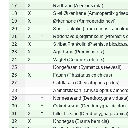
17
X
Rødhøne (Alectoris rufa)
18
X
Si-si Ørkenhøne (Ammoperdix griseo
19
X
Ørkenhøne (Ammoperdix heyi)
20
X
Sort Frankolin (Francolinus francolin
21
X
*
Rødehavs-bjergfrankolin (Pternistis e
22
X
Stribet Frankolin (Pternistis bicalcara
23
X
Agerhøne (Perdix perdix)
24
X
Vagtel (Coturnix coturnix)
25
Kongefasan (Syrmaticus reevesii)
26
X
Fasan (Phasianus colchicus)
27
Guldfasan (Chrysolophus pictus)
28
Amherstfasan (Chrysolophus amhers
29
*
Nonnetræand (Dendrocygna viduata
30
X
*
Okkertræand (Dendrocygna bicolor)
31
X
*
Lille Træand (Dendrocygna javanica
32
X
Knortegås (Branta bernicla)