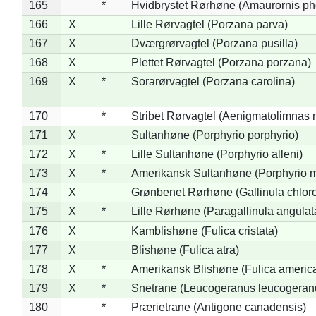
165
*
Hvidbrystet Rørhøne (Amaurornis ph
166
X
Lille Rørvagtel (Porzana parva)
167
X
Dværgrørvagtel (Porzana pusilla)
168
X
Plettet Rørvagtel (Porzana porzana)
169
X
*
Sorarørvagtel (Porzana carolina)
170
*
Stribet Rørvagtel (Aenigmatolimnas 
171
X
Sultanhøne (Porphyrio porphyrio)
172
X
*
Lille Sultanhøne (Porphyrio alleni)
173
X
*
Amerikansk Sultanhøne (Porphyrio m
174
X
Grønbenet Rørhøne (Gallinula chlor
175
X
*
Lille Rørhøne (Paragallinula angulat
176
X
Kamblishøne (Fulica cristata)
177
X
Blishøne (Fulica atra)
178
X
*
Amerikansk Blishøne (Fulica americ
179
X
*
Snetrane (Leucogeranus leucogeran
180
*
Prærietrane (Antigone canadensis)