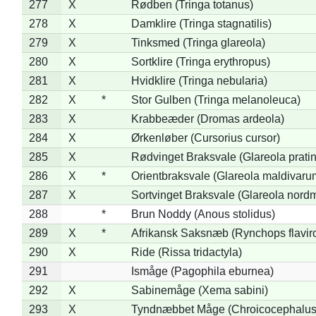
277
X
Rødben (Tringa totanus)
278
X
Damklire (Tringa stagnatilis)
279
X
Tinksmed (Tringa glareola)
280
X
Sortklire (Tringa erythropus)
281
X
Hvidklire (Tringa nebularia)
282
X
*
Stor Gulben (Tringa melanoleuca)
283
X
Krabbeæder (Dromas ardeola)
284
X
Ørkenløber (Cursorius cursor)
285
X
Rødvinget Braksvale (Glareola pratin
286
X
*
Orientbraksvale (Glareola maldivaru
287
X
Sortvinget Braksvale (Glareola nord
288
*
Brun Noddy (Anous stolidus)
289
X
*
Afrikansk Saksnæb (Rynchops flaviro
290
X
Ride (Rissa tridactyla)
291
Ismåge (Pagophila eburnea)
292
X
Sabinemåge (Xema sabini)
293
X
Tyndnæbbet Måge (Chroicocephalus