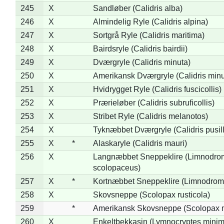
245
X
Sandløber (Calidris alba)
246
X
Almindelig Ryle (Calidris alpina)
247
X
Sortgrå Ryle (Calidris maritima)
248
X
Bairdsryle (Calidris bairdii)
249
X
Dværgryle (Calidris minuta)
250
X
Amerikansk Dværgryle (Calidris minut
251
X
Hvidrygget Ryle (Calidris fuscicollis)
252
X
Prærieløber (Calidris subruficollis)
253
X
Stribet Ryle (Calidris melanotos)
254
X
Tyknæbbet Dværgryle (Calidris pusil
255
X
*
Alaskaryle (Calidris mauri)
256
X
Langnæbbet Sneppeklire (Limnodro
scolopaceus)
257
X
*
Kortnæbbet Sneppeklire (Limnodrom
258
X
Skovsneppe (Scolopax rusticola)
259
*
Amerikansk Skovsneppe (Scolopax m
260
X
Enkeltbekkasin (Lymnocryptes minim