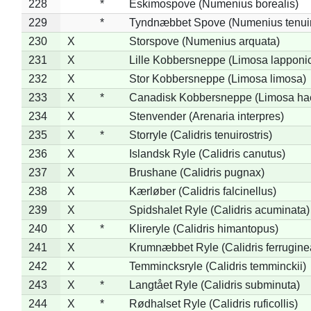
228
*
Eskimospove (Numenius borealis)
229
*
Tyndnæbbet Spove (Numenius tenuiro
230
X
Storspove (Numenius arquata)
231
X
Lille Kobbersneppe (Limosa lapponi
232
X
Stor Kobbersneppe (Limosa limosa)
233
X
*
Canadisk Kobbersneppe (Limosa ha
234
X
Stenvender (Arenaria interpres)
235
X
*
Storryle (Calidris tenuirostris)
236
X
Islandsk Ryle (Calidris canutus)
237
X
Brushane (Calidris pugnax)
238
X
Kærløber (Calidris falcinellus)
239
X
Spidshalet Ryle (Calidris acuminata)
240
X
*
Klireryle (Calidris himantopus)
241
X
Krumnæbbet Ryle (Calidris ferrugine
242
X
Temmincksryle (Calidris temminckii)
243
X
*
Langtået Ryle (Calidris subminuta)
244
X
*
Rødhalset Ryle (Calidris ruficollis)