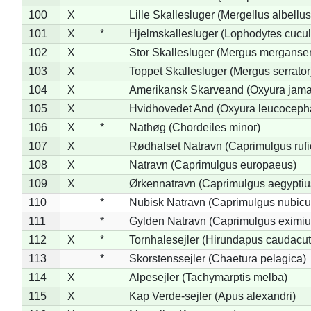
100
X
Lille Skallesluger (Mergellus albellus
101
X
*
Hjelmskallesluger (Lophodytes cucul
102
X
Stor Skallesluger (Mergus merganser
103
X
Toppet Skallesluger (Mergus serrator
104
X
Amerikansk Skarveand (Oxyura jama
105
X
Hvidhovedet And (Oxyura leucoceph
106
X
*
Nathøg (Chordeiles minor)
107
X
Rødhalset Natravn (Caprimulgus rufic
108
X
Natravn (Caprimulgus europaeus)
109
X
Ørkennatravn (Caprimulgus aegyptiu
110
*
Nubisk Natravn (Caprimulgus nubicu
111
*
Gylden Natravn (Caprimulgus eximiu
112
X
*
Tornhalesejler (Hirundapus caudacut
113
*
Skorstenssejler (Chaetura pelagica)
114
X
Alpesejler (Tachymarptis melba)
115
X
Kap Verde-sejler (Apus alexandri)