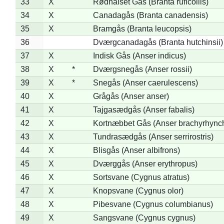
33
X
Rødhalset Gås (Branta ruficollis)
34
X
Canadagås (Branta canadensis)
35
X
Bramgås (Branta leucopsis)
36
Dværgcanadagås (Branta hutchinsii)
37
X
Indisk Gås (Anser indicus)
38
X
*
Dværgsnegås (Anser rossii)
39
X
*
Snegås (Anser caerulescens)
40
X
Grågås (Anser anser)
41
X
Tajgasædgås (Anser fabalis)
42
X
Kortnæbbet Gås (Anser brachyrhync
43
X
Tundrasædgås (Anser serrirostris)
44
X
Blisgås (Anser albifrons)
45
X
Dværggås (Anser erythropus)
46
X
Sortsvane (Cygnus atratus)
47
X
Knopsvane (Cygnus olor)
48
X
Pibesvane (Cygnus columbianus)
49
X
Sangsvane (Cygnus cygnus)