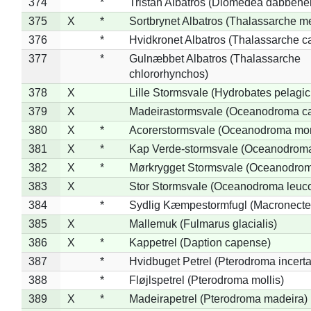
374
*
Tristan Albatros (Diomedea dabbene
375
X
*
Sortbrynet Albatros (Thalassarche m
376
*
Hvidkronet Albatros (Thalassarche c
377
*
Gulnæbbet Albatros (Thalassarche
chlororhynchos)
378
X
Lille Stormsvale (Hydrobates pelagic
379
X
Madeirastormsvale (Oceanodroma ca
380
X
*
Acorerstormsvale (Oceanodroma mon
381
X
*
Kap Verde-stormsvale (Oceanodroma
382
X
*
Mørkrygget Stormsvale (Oceanodrom
383
X
Stor Stormsvale (Oceanodroma leuc
384
*
Sydlig Kæmpestormfugl (Macronecte
385
X
Mallemuk (Fulmarus glacialis)
386
X
*
Kappetrel (Daption capense)
387
*
Hvidbuget Petrel (Pterodroma incerta
388
*
Fløjlspetrel (Pterodroma mollis)
389
X
*
Madeirapetrel (Pterodroma madeira)