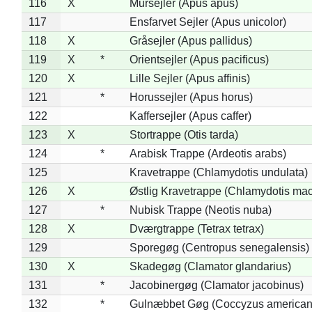
116
X
Mursejler (Apus apus)
117
Ensfarvet Sejler (Apus unicolor)
118
X
Gråsejler (Apus pallidus)
119
X
*
Orientsejler (Apus pacificus)
120
X
Lille Sejler (Apus affinis)
121
*
Horussejler (Apus horus)
122
Kaffersejler (Apus caffer)
123
X
Stortrappe (Otis tarda)
124
*
Arabisk Trappe (Ardeotis arabs)
125
Kravetrappe (Chlamydotis undulata)
126
X
Østlig Kravetrappe (Chlamydotis mac
127
*
Nubisk Trappe (Neotis nuba)
128
X
Dværgtrappe (Tetrax tetrax)
129
Sporegøg (Centropus senegalensis)
130
X
Skadegøg (Clamator glandarius)
131
*
Jacobinergøg (Clamator jacobinus)
132
*
Gulnæbbet Gøg (Coccyzus american