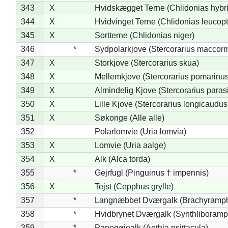
343
X
Hvidskægget Terne (Chlidonias hybr
344
X
Hvidvinget Terne (Chlidonias leucopt
345
X
Sortterne (Chlidonias niger)
346
*
Sydpolarkjove (Stercorarius maccorm
347
X
Storkjove (Stercorarius skua)
348
X
Mellemkjove (Stercorarius pomarinus
349
X
Almindelig Kjove (Stercorarius parasi
350
X
Lille Kjove (Stercorarius longicaudus
351
X
Søkonge (Alle alle)
352
Polarlomvie (Uria lomvia)
353
X
Lomvie (Uria aalge)
354
X
Alk (Alca torda)
355
*
Gejrfugl (Pinguinus † impennis)
356
X
Tejst (Cepphus grylle)
357
*
Langnæbbet Dværgalk (Brachyramph
358
*
Hvidbrynet Dværgalk (Synthliboramp
359
*
Papegøjealk (Aethia psittacula)