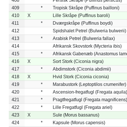
408
*
Persisk Skråpe (Puffinus persicus)
409
*
Tropisk Skråpe (Puffinus bailloni)
410
X
Lille Skråpe (Puffinus baroli)
411
*
Dværgskråpe (Puffinus boydi)
412
Spidshalet Petrel (Bulweria bulwerii)
413
*
Arabisk Petrel (Bulweria fallax)
414
Afrikansk Skovstork (Mycteria ibis)
415
*
Afrikansk Gabenæb (Anastomus lame
416
X
Sort Stork (Ciconia nigra)
417
*
Abdimstork (Ciconia abdimii)
418
X
Hvid Stork (Ciconia ciconia)
419
*
Marabustork (Leptoptilos crumenifer)
420
*
Ascension-fregatfugl (Fregata aquila
421
*
Pragtfregatfugl (Fregata magnificens
422
*
Lille Fregatfugl (Fregata ariel)
423
X
Sule (Morus bassanus)
424
*
Kapsule (Morus capensis)