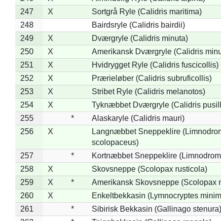
247
X
Sortgrå Ryle (Calidris maritima)
248
Bairdsryle (Calidris bairdii)
249
X
Dværgryle (Calidris minuta)
250
X
Amerikansk Dværgryle (Calidris minut
251
X
Hvidrygget Ryle (Calidris fuscicollis)
252
X
Prærieløber (Calidris subruficollis)
253
X
Stribet Ryle (Calidris melanotos)
254
X
Tyknæbbet Dværgryle (Calidris pusil
255
*
Alaskaryle (Calidris mauri)
256
X
Langnæbbet Sneppeklire (Limnodro
scolopaceus)
257
*
Kortnæbbet Sneppeklire (Limnodrom
258
X
Skovsneppe (Scolopax rusticola)
259
X
*
Amerikansk Skovsneppe (Scolopax m
260
X
Enkeltbekkasin (Lymnocryptes minim
261
*
Sibirisk Bekkasin (Gallinago stenura