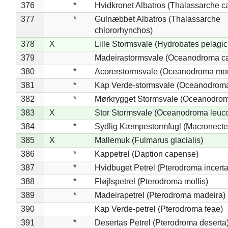
376
*
Hvidkronet Albatros (Thalassarche c
377
*
Gulnæbbet Albatros (Thalassarche
chlororhynchos)
378
X
Lille Stormsvale (Hydrobates pelagic
379
Madeirastormsvale (Oceanodroma ca
380
*
Acorerstormsvale (Oceanodroma mon
381
*
Kap Verde-stormsvale (Oceanodroma
382
*
Mørkrygget Stormsvale (Oceanodrom
383
X
Stor Stormsvale (Oceanodroma leuc
384
*
Sydlig Kæmpestormfugl (Macronecte
385
X
Mallemuk (Fulmarus glacialis)
386
*
Kappetrel (Daption capense)
387
*
Hvidbuget Petrel (Pterodroma incerta
388
*
Fløjlspetrel (Pterodroma mollis)
389
*
Madeirapetrel (Pterodroma madeira)
390
Kap Verde-petrel (Pterodroma feae)
391
*
Desertas Petrel (Pterodroma deserta