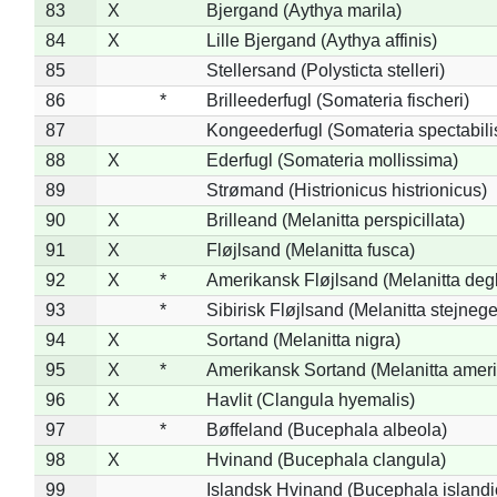
83
X
Bjergand (Aythya marila)
84
X
Lille Bjergand (Aythya affinis)
85
Stellersand (Polysticta stelleri)
86
*
Brilleederfugl (Somateria fischeri)
87
Kongeederfugl (Somateria spectabili
88
X
Ederfugl (Somateria mollissima)
89
Strømand (Histrionicus histrionicus)
90
X
Brilleand (Melanitta perspicillata)
91
X
Fløjlsand (Melanitta fusca)
92
X
*
Amerikansk Fløjlsand (Melanitta deg
93
*
Sibirisk Fløjlsand (Melanitta stejnege
94
X
Sortand (Melanitta nigra)
95
X
*
Amerikansk Sortand (Melanitta amer
96
X
Havlit (Clangula hyemalis)
97
*
Bøffeland (Bucephala albeola)
98
X
Hvinand (Bucephala clangula)
99
Islandsk Hvinand (Bucephala islandi