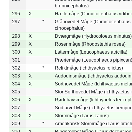
brunnicephalus)
296
X
Hættemåge (Chroicocephalus ridibu
297
*
Gråhovedet Måge (Chroicocephalus
cirrocephalus)
298
X
Dværgmåge (Hydrocoloeus minutus)
299
X
Rosenmåge (Rhodostethia rosea)
300
X
Lattermåge (Leucophaeus atricilla)
301
Præriemåge (Leucophaeus pipixcan
302
*
Reliktmåge (Ichthyaetus relictus)
303
X
Audouinsmåge (Ichthyaetus audouini
304
X
Sorthovedet Måge (Ichthyaetus mela
305
Stor Sorthovedet Måge (Ichthyaetus 
306
X
Rødehavsmåge (Ichthyaetus leucop
307
Sodfarvet Måge (Ichthyaetus hempric
308
X
Stormmåge (Larus canus)
309
*
Amerikansk Stormmåge (Larus brach
310
X
Ringnæbbet Måge (Larus delawarens