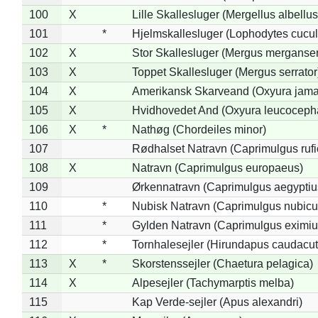
100
X
Lille Skallesluger (Mergellus albellus
101
*
Hjelmskallesluger (Lophodytes cucul
102
X
Stor Skallesluger (Mergus merganser
103
X
Toppet Skallesluger (Mergus serrator
104
X
Amerikansk Skarveand (Oxyura jama
105
X
Hvidhovedet And (Oxyura leucoceph
106
X
*
Nathøg (Chordeiles minor)
107
Rødhalset Natravn (Caprimulgus rufic
108
X
Natravn (Caprimulgus europaeus)
109
Ørkennatravn (Caprimulgus aegyptiu
110
*
Nubisk Natravn (Caprimulgus nubicu
111
*
Gylden Natravn (Caprimulgus eximiu
112
*
Tornhalesejler (Hirundapus caudacut
113
X
*
Skorstenssejler (Chaetura pelagica)
114
X
Alpesejler (Tachymarptis melba)
115
Kap Verde-sejler (Apus alexandri)