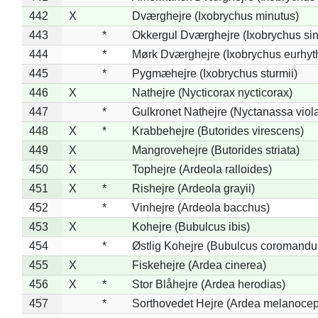
442
X
Dværghejre (Ixobrychus minutus)
443
*
Okkergul Dværghejre (Ixobrychus sin
444
*
Mørk Dværghejre (Ixobrychus eurhy
445
*
Pygmæhejre (Ixobrychus sturmii)
446
X
Nathejre (Nycticorax nycticorax)
447
*
Gulkronet Nathejre (Nyctanassa viol
448
X
*
Krabbehejre (Butorides virescens)
449
X
Mangrovehejre (Butorides striata)
450
X
Tophejre (Ardeola ralloides)
451
X
*
Rishejre (Ardeola grayii)
452
*
Vinhejre (Ardeola bacchus)
453
X
Kohejre (Bubulcus ibis)
454
*
Østlig Kohejre (Bubulcus coromandu
455
X
Fiskehejre (Ardea cinerea)
456
X
*
Stor Blåhejre (Ardea herodias)
457
*
Sorthovedet Hejre (Ardea melanocep