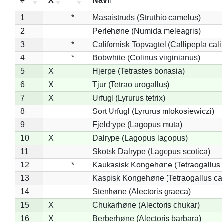
#
X
*
Navn
1
*
Masaistruds (Struthio camelus)
2
Perlehøne (Numida meleagris)
3
*
Californisk Topvagtel (Callipepla cali
4
*
Bobwhite (Colinus virginianus)
5
X
Hjerpe (Tetrastes bonasia)
6
X
Tjur (Tetrao urogallus)
7
X
Urfugl (Lyrurus tetrix)
8
Sort Urfugl (Lyrurus mlokosiewiczi)
9
Fjeldrype (Lagopus muta)
10
X
Dalrype (Lagopus lagopus)
11
Skotsk Dalrype (Lagopus scotica)
12
*
Kaukasisk Kongehøne (Tetraogallus 
13
Kaspisk Kongehøne (Tetraogallus ca
14
Stenhøne (Alectoris graeca)
15
X
Chukarhøne (Alectoris chukar)
16
X
Berberhøne (Alectoris barbara)