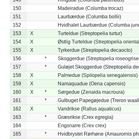
150
Madeiradue (Columba trocaz)
151
Laurbærdue (Columba bollii)
152
Hvidhalet Laurbærdue (Columba jun
153
X
Turteldue (Streptopelia turtur)
154
X
Østlig Turteldue (Streptopelia oriental
155
X
Tyrkerdue (Streptopelia decaocto)
156
*
Skoggerdue (Streptopelia roseogrise
157
*
Guløjet Skoggerdue (Streptopelia de
158
X
Palmedue (Spilopelia senegalensis)
159
X
Namaquadue (Oena capensis)
160
X
*
Sørgedue (Zenaida macroura)
161
*
Gulbuget Papegøjedue (Treron waali
162
X
Vandrikse (Rallus aquaticus)
163
*
Græsrikse (Crex egregia)
164
Engsnarre (Crex crex)
165
*
Hvidbrystet Rørhøne (Amaurornis ph