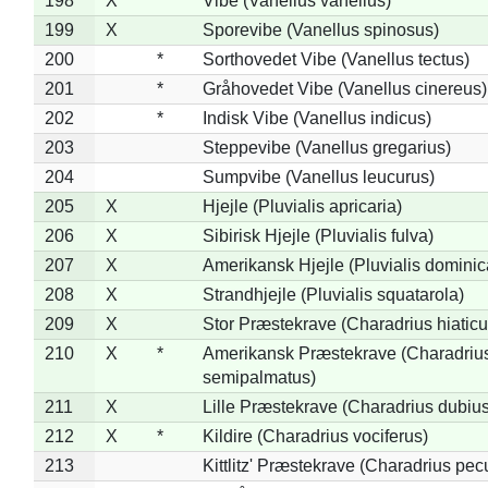
198
X
Vibe (Vanellus vanellus)
199
X
Sporevibe (Vanellus spinosus)
200
*
Sorthovedet Vibe (Vanellus tectus)
201
*
Gråhovedet Vibe (Vanellus cinereus)
202
*
Indisk Vibe (Vanellus indicus)
203
Steppevibe (Vanellus gregarius)
204
Sumpvibe (Vanellus leucurus)
205
X
Hjejle (Pluvialis apricaria)
206
X
Sibirisk Hjejle (Pluvialis fulva)
207
X
Amerikansk Hjejle (Pluvialis dominic
208
X
Strandhjejle (Pluvialis squatarola)
209
X
Stor Præstekrave (Charadrius hiaticu
210
X
*
Amerikansk Præstekrave (Charadriu
semipalmatus)
211
X
Lille Præstekrave (Charadrius dubius
212
X
*
Kildire (Charadrius vociferus)
213
Kittlitz' Præstekrave (Charadrius pec