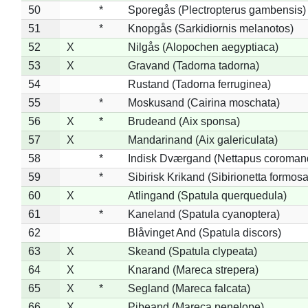
50
*
Sporegås (Plectropterus gambensis)
51
*
Knopgås (Sarkidiornis melanotos)
52
X
Nilgås (Alopochen aegyptiaca)
53
X
Gravand (Tadorna tadorna)
54
Rustand (Tadorna ferruginea)
55
*
Moskusand (Cairina moschata)
56
X
*
Brudeand (Aix sponsa)
57
X
Mandarinand (Aix galericulata)
58
*
Indisk Dværgand (Nettapus coroman
59
*
Sibirisk Krikand (Sibirionetta formosa
60
X
Atlingand (Spatula querquedula)
61
*
Kaneland (Spatula cyanoptera)
62
Blåvinget And (Spatula discors)
63
X
Skeand (Spatula clypeata)
64
X
Knarand (Mareca strepera)
65
X
*
Segland (Mareca falcata)
66
X
Pibeand (Mareca penelope)