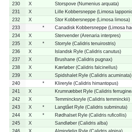
230
X
Storspove (Numenius arquata)
231
X
Lille Kobbersneppe (Limosa lapponi
232
X
Stor Kobbersneppe (Limosa limosa)
233
*
Canadisk Kobbersneppe (Limosa ha
234
X
Stenvender (Arenaria interpres)
235
X
*
Storryle (Calidris tenuirostris)
236
X
Islandsk Ryle (Calidris canutus)
237
X
Brushane (Calidris pugnax)
238
X
Kærløber (Calidris falcinellus)
239
X
Spidshalet Ryle (Calidris acuminata)
240
*
Klireryle (Calidris himantopus)
241
X
Krumnæbbet Ryle (Calidris ferrugine
242
X
Temmincksryle (Calidris temminckii)
243
X
*
Langtået Ryle (Calidris subminuta)
244
X
*
Rødhalset Ryle (Calidris ruficollis)
245
X
Sandløber (Calidris alba)
246
X
Almindelig Ryle (Calidris alpina)