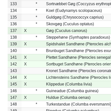
133
*
Sortnæbbet Gøg (Coccyzus erythrop
134
*
Koel (Eudynamys scolopaceus)
135
*
Guldgøg (Chrysococcyx caprius)
136
*
Skovgøg (Cuculus optatus)
137
X
Gøg (Cuculus canorus)
138
*
Steppehøne (Syrrhaptes paradoxus)
139
X
Spidshalet Sandhøne (Pterocles alch
140
*
Brunbuget Sandhøne (Pterocles exus
141
X
Plettet Sandhøne (Pterocles senegal
142
X
Sortbuget Sandhøne (Pterocles orient
143
Kronet Sandhøne (Pterocles coronat
144
X
Lichtensteins Sandhøne (Pterocles lic
145
X
Klippedue (Columba livia)
146
*
Guineadue (Columba guinea)
147
X
Huldue (Columba oenas)
148
*
Turkestandue (Columba eversmanni
149
Ringdue (Columba palumbus)