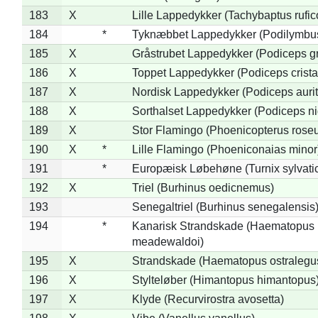
183
X
Lille Lappedykker (Tachybaptus rufico
184
*
Tyknæbbet Lappedykker (Podilymbu
185
X
Gråstrubet Lappedykker (Podiceps g
186
X
Toppet Lappedykker (Podiceps crista
187
X
Nordisk Lappedykker (Podiceps aurit
188
X
Sorthalset Lappedykker (Podiceps nig
189
X
Stor Flamingo (Phoenicopterus rose
190
X
*
Lille Flamingo (Phoeniconaias minor
191
*
Europæisk Løbehøne (Turnix sylvati
192
X
Triel (Burhinus oedicnemus)
193
Senegaltriel (Burhinus senegalensis
194
*
Kanarisk Strandskade (Haematopus
meadewaldoi)
195
X
Strandskade (Haematopus ostralegu
196
X
Stylteløber (Himantopus himantopus
197
X
Klyde (Recurvirostra avosetta)