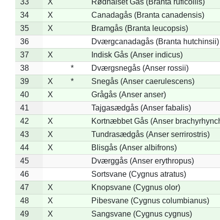
33
X
Rødhalset Gås (Branta ruficollis)
34
X
Canadagås (Branta canadensis)
35
X
Bramgås (Branta leucopsis)
36
Dværgcanadagås (Branta hutchinsii)
37
X
Indisk Gås (Anser indicus)
38
*
Dværgsnegås (Anser rossii)
39
X
*
Snegås (Anser caerulescens)
40
X
Grågås (Anser anser)
41
Tajgasædgås (Anser fabalis)
42
X
Kortnæbbet Gås (Anser brachyrhync
43
X
Tundrasædgås (Anser serrirostris)
44
X
Blisgås (Anser albifrons)
45
Dværggås (Anser erythropus)
46
Sortsvane (Cygnus atratus)
47
X
Knopsvane (Cygnus olor)
48
X
Pibesvane (Cygnus columbianus)
49
X
Sangsvane (Cygnus cygnus)