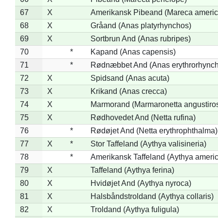
67
X
Amerikansk Pibeand (Mareca americ
68
X
Gråand (Anas platyrhynchos)
69
X
Sortbrun And (Anas rubripes)
70
*
Kapand (Anas capensis)
71
*
Rødnæbbet And (Anas erythrorhynch
72
X
Spidsand (Anas acuta)
73
X
Krikand (Anas crecca)
74
X
Marmorand (Marmaronetta angustirost
75
X
Rødhovedet And (Netta rufina)
76
*
Rødøjet And (Netta erythrophthalma)
77
X
*
Stor Taffeland (Aythya valisineria)
78
*
Amerikansk Taffeland (Aythya ameri
79
X
Taffeland (Aythya ferina)
80
X
Hvidøjet And (Aythya nyroca)
81
X
Halsbåndstroldand (Aythya collaris)
82
X
Troldand (Aythya fuligula)