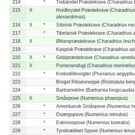
214
*
Trebåndet Præstekrave (Charadrius tr
215
X
Hvidbrystet Præstekrave (Charadrius
alexandrinus)
216
X
*
Sibirisk Præstekrave (Charadrius mo
217
*
Tibetansk Præstekrave (Charadrius at
218
X
Ørkenpræstekrave (Charadrius lesche
219
Kaspisk Præstekrave (Charadrius asi
220
X
*
Gobipræstekrave (Charadrius veredu
221
X
Pomeransfugl (Charadrius morinellu
222
*
Krokodillevogter (Pluvianus aegyptiu
223
Broget Riksesneppe (Rostratula ben
224
*
Bartramsklire (Bartramia longicauda)
225
X
Småspove (Numenius phaeopus)
226
*
Amerikansk Småspove (Numenius h
227
*
Dværgspove (Numenius minutus)
228
*
Eskimospove (Numenius borealis)
229
*
Tyndnæbbet Spove (Numenius tenuiro