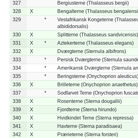
327
Bergiusterne (Thalasseus bergii)
328
X
Bengalterne (Thalasseus bengalensi
329
*
Vestafrikansk Kongeterne (Thalasse
albididorsalis)
330
X
Splitterne (Thalasseus sandvicensis)
331
X
*
Aztekerterne (Thalasseus elegans)
332
X
Dværgterne (Sternula albifrons)
333
*
Persisk Dværgterne (Sternula saunde
334
*
Amerikansk Dværgterne (Sternula ant
335
*
Beringsterne (Onychoprion aleuticus
336
X
Brilleterne (Onychoprion anaethetus)
337
*
Sodfarvet Terne (Onychoprion fuscat
338
X
Rosenterne (Sterna dougallii)
339
X
Fjordterne (Sterna hirundo)
340
X
Hvidkindet Terne (Sterna repressa)
341
X
Havterne (Sterna paradisaea)
342
X
Prærieterne (Sterna forsteri)