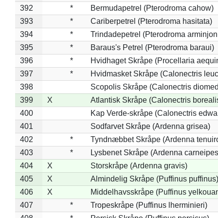
392
*
Bermudapetrel (Pterodroma cahow)
393
*
Cariberpetrel (Pterodroma hasitata)
394
*
Trindadepetrel (Pterodroma arminjon
395
*
Baraus's Petrel (Pterodroma baraui)
396
*
Hvidhaget Skråpe (Procellaria aequin
397
*
Hvidmasket Skråpe (Calonectris leu
398
Scopolis Skråpe (Calonectris diome
399
X
Atlantisk Skråpe (Calonectris boreali
400
Kap Verde-skråpe (Calonectris edwar
401
Sodfarvet Skråpe (Ardenna grisea)
402
*
Tyndnæbbet Skråpe (Ardenna tenuiro
403
*
Lysbenet Skråpe (Ardenna carneipes
404
X
Storskråpe (Ardenna gravis)
405
X
Almindelig Skråpe (Puffinus puffinus
406
X
Middelhavsskråpe (Puffinus yelkoua
407
*
Tropeskråpe (Puffinus lherminieri)