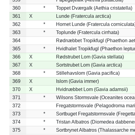
360
*
Toppet Dværgalk (Aethia cristatella)
361
X
Lunde (Fratercula arctica)
362
*
Hornet Lunde (Fratercula corniculata
363
*
Toplunde (Fratercula cirrhata)
364
Rødnæbbet Tropikfugl (Phaethon ae
365
*
Hvidhalet Tropikfugl (Phaethon leptu
366
X
Rødstrubet Lom (Gavia stellata)
367
X
Sortstrubet Lom (Gavia arctica)
368
*
Stillehavslom (Gavia pacifica)
369
X
Islom (Gavia immer)
370
X
Hvidnæbbet Lom (Gavia adamsii)
371
*
Wilsons Stormsvale (Oceanites ocea
372
Fregatstormsvale (Pelagodroma mar
373
*
Sortbuget Fregatstormsvale (Fregetta
374
*
Tristan Albatros (Diomedea dabbene
375
*
Sortbrynet Albatros (Thalassarche m