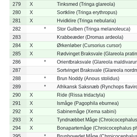
279
X
Tinksmed (Tringa glareola)
280
X
Sortklire (Tringa erythropus)
281
X
Hvidklire (Tringa nebularia)
282
*
Stor Gulben (Tringa melanoleuca)
283
Krabbeæder (Dromas ardeola)
284
X
Ørkenløber (Cursorius cursor)
285
X
Rødvinget Braksvale (Glareola pratin
286
*
Orientbraksvale (Glareola maldivaru
287
Sortvinget Braksvale (Glareola nord
288
*
Brun Noddy (Anous stolidus)
289
*
Afrikansk Saksnæb (Rynchops flaviro
290
X
Ride (Rissa tridactyla)
291
X
Ismåge (Pagophila eburnea)
292
X
Sabinemåge (Xema sabini)
293
X
Tyndnæbbet Måge (Chroicocephalus
294
X
Bonapartemåge (Chroicocephalus ph
295
*
Brunhovedet Måge (Chroicocephalu