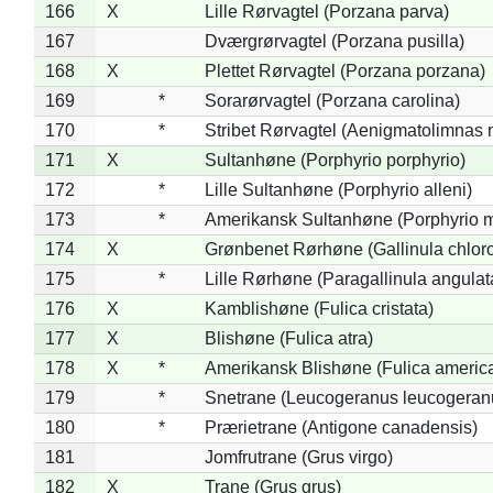
166
X
Lille Rørvagtel (Porzana parva)
167
Dværgrørvagtel (Porzana pusilla)
168
X
Plettet Rørvagtel (Porzana porzana)
169
*
Sorarørvagtel (Porzana carolina)
170
*
Stribet Rørvagtel (Aenigmatolimnas 
171
X
Sultanhøne (Porphyrio porphyrio)
172
*
Lille Sultanhøne (Porphyrio alleni)
173
*
Amerikansk Sultanhøne (Porphyrio m
174
X
Grønbenet Rørhøne (Gallinula chlor
175
*
Lille Rørhøne (Paragallinula angulat
176
X
Kamblishøne (Fulica cristata)
177
X
Blishøne (Fulica atra)
178
X
*
Amerikansk Blishøne (Fulica americ
179
*
Snetrane (Leucogeranus leucogeran
180
*
Prærietrane (Antigone canadensis)
181
Jomfrutrane (Grus virgo)
182
X
Trane (Grus grus)