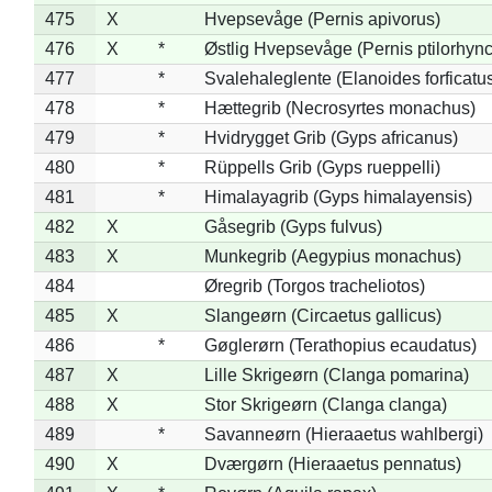
475
X
Hvepsevåge (Pernis apivorus)
476
X
*
Østlig Hvepsevåge (Pernis ptilorhyn
477
*
Svalehaleglente (Elanoides forficatu
478
*
Hættegrib (Necrosyrtes monachus)
479
*
Hvidrygget Grib (Gyps africanus)
480
*
Rüppells Grib (Gyps rueppelli)
481
*
Himalayagrib (Gyps himalayensis)
482
X
Gåsegrib (Gyps fulvus)
483
X
Munkegrib (Aegypius monachus)
484
Øregrib (Torgos tracheliotos)
485
X
Slangeørn (Circaetus gallicus)
486
*
Gøglerørn (Terathopius ecaudatus)
487
X
Lille Skrigeørn (Clanga pomarina)
488
X
Stor Skrigeørn (Clanga clanga)
489
*
Savanneørn (Hieraaetus wahlbergi)
490
X
Dværgørn (Hieraaetus pennatus)