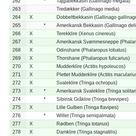
262
*
Tajgabekkasin (Gallinago megala)
263
Tredækker (Gallinago media)
264
X
Dobbeltbekkasin (Gallinago gallinag
265
*
Amerikansk Bekkasin (Gallinago deli
266
X
Terekklire (Xenus cinereus)
267
X
Amerikansk Svømmesneppe (Phalarop
268
X
Odinshane (Phalaropus lobatus)
269
X
Thorshane (Phalaropus fulicarius)
270
X
Mudderklire (Actitis hypoleucos)
271
X
Plettet Mudderklire (Actitis maculariu
272
X
Svaleklire (Tringa ochropus)
273
X
*
Amerikansk Svaleklire (Tringa solitar
274
*
Sibirisk Gråklire (Tringa brevipes)
275
X
Lille Gulben (Tringa flavipes)
276
*
Willet (Tringa semipalmata)
277
X
Rødben (Tringa totanus)
278
X
Damklire (Tringa stagnatilis)