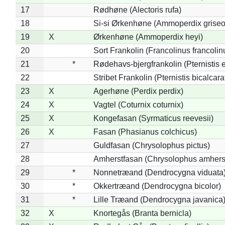
17
Rødhøne (Alectoris rufa)
18
Si-si Ørkenhøne (Ammoperdix griseo
19
X
Ørkenhøne (Ammoperdix heyi)
20
Sort Frankolin (Francolinus francolin
21
*
Rødehavs-bjergfrankolin (Pternistis e
22
Stribet Frankolin (Pternistis bicalcara
23
X
Agerhøne (Perdix perdix)
24
X
Vagtel (Coturnix coturnix)
25
X
Kongefasan (Syrmaticus reevesii)
26
X
Fasan (Phasianus colchicus)
27
Guldfasan (Chrysolophus pictus)
28
Amherstfasan (Chrysolophus amhers
29
*
Nonnetræand (Dendrocygna viduata
30
*
Okkertræand (Dendrocygna bicolor)
31
*
Lille Træand (Dendrocygna javanica
32
X
Knortegås (Branta bernicla)