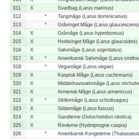
311
X
Svartbag (Larus marinus)
312
*
Tangmåge (Larus dominicanus)
313
*
Gråvinget Måge (Larus glaucescens)
314
X
Gråmåge (Larus hyperboreus)
315
X
Hvidvinget Måge (Larus glaucoides)
316
X
Sølvmåge (Larus argentatus)
317
X
*
Amerikansk Sølvmåge (Larus smiths
318
*
Vegamåge (Larus vegae)
319
X
Kaspisk Måge (Larus cachinnans)
320
X
Middelhavssølvmåge (Larus michahel
321
X
Armensk Måge (Larus armenicus)
322
X
*
Skifermåge (Larus schistisagus)
323
X
Sildemåge (Larus fuscus)
324
X
Sandterne (Gelochelidon nilotica)
325
X
Rovterne (Hydroprogne caspia)
326
*
Amerikansk Kongeterne (Thalasseu