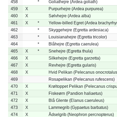
458
*
Goliathejre (Ardea goliath)
459
X
Purpurhejre (Ardea purpurea)
460
X
Sølvhejre (Ardea alba)
461
X
*
Yellow-billed Egret (Ardea brachyrh
462
*
Skyggehejre (Egretta ardesiaca)
463
*
Louisianahejre (Egretta tricolor)
464
*
Blåhejre (Egretta caerulea)
465
X
*
Snehejre (Egretta thula)
466
X
Silkehejre (Egretta garzetta)
467
X
Revhejre (Egretta gularis)
468
X
Hvid Pelikan (Pelecanus onocrotalus
469
Rosapelikan (Pelecanus rufescens)
470
X
Krøltoppet Pelikan (Pelecanus crisp
471
X
Fiskeørn (Pandion haliaetus)
472
X
Blå Glente (Elanus caeruleus)
473
X
Lammegrib (Gypaetus barbatus)
474
X
Ådselgrib (Neophron percnopterus)