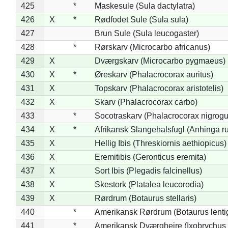
425
*
Maskesule (Sula dactylatra)
426
X
*
Rødfodet Sule (Sula sula)
427
Brun Sule (Sula leucogaster)
428
*
Rørskarv (Microcarbo africanus)
429
X
Dværgskarv (Microcarbo pygmaeus)
430
X
*
Øreskarv (Phalacrocorax auritus)
431
X
Topskarv (Phalacrocorax aristotelis)
432
X
Skarv (Phalacrocorax carbo)
433
*
Socotraskarv (Phalacrocorax nigrogul
434
X
*
Afrikansk Slangehalsfugl (Anhinga ru
435
X
Hellig Ibis (Threskiornis aethiopicus)
436
X
Eremitibis (Geronticus eremita)
437
X
Sort Ibis (Plegadis falcinellus)
438
X
Skestork (Platalea leucorodia)
439
X
Rørdrum (Botaurus stellaris)
440
*
Amerikansk Rørdrum (Botaurus lenti
441
*
Amerikansk Dværghejre (Ixobrychus e