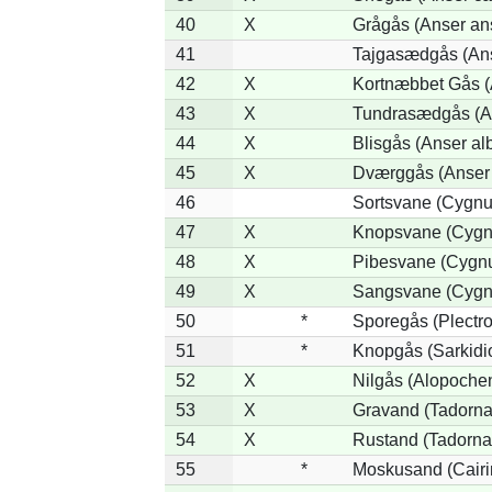
40
X
Grågås (Anser an
41
Tajgasædgås (Ans
42
X
Kortnæbbet Gås (
43
X
Tundrasædgås (Ans
44
X
Blisgås (Anser alb
45
X
Dværggås (Anser 
46
Sortsvane (Cygnus
47
X
Knopsvane (Cygnu
48
X
Pibesvane (Cygn
49
X
Sangsvane (Cygn
50
*
Sporegås (Plectr
51
*
Knopgås (Sarkidi
52
X
Nilgås (Alopoche
53
X
Gravand (Tadorna
54
X
Rustand (Tadorna 
55
*
Moskusand (Cairi