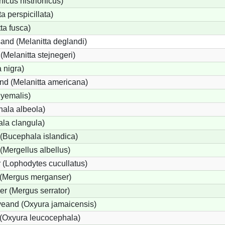
icus histrionicus)
a perspicillata)
ta fusca)
and (Melanitta deglandi)
 (Melanitta stejnegeri)
 nigra)
nd (Melanitta americana)
hyemalis)
ala albeola)
la clangula)
(Bucephala islandica)
 (Mergellus albellus)
 (Lophodytes cucullatus)
 (Mergus merganser)
er (Mergus serrator)
eand (Oxyura jamaicensis)
(Oxyura leucocephala)