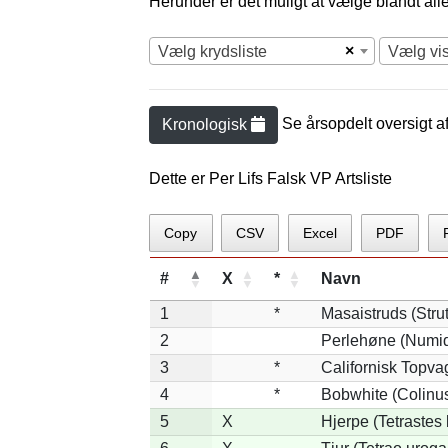
Herunder er det muligt at vælge blandt alle 
×
Vælg krydsliste
Vælg vi
Se årsopdelt oversigt a
Kronologisk
Dette er Per Lifs Falsk VP Artsliste
Copy
CSV
Excel
PDF
#
X
*
Navn
1
*
Masaistruds (Stru
2
Perlehøne (Numid
3
*
Californisk Topvag
4
*
Bobwhite (Colinus
5
X
Hjerpe (Tetrastes