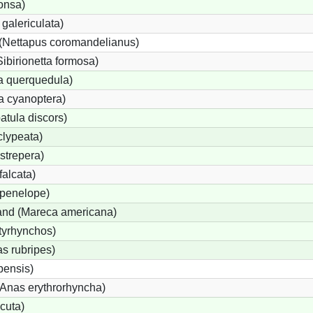
onsa)
galericulata)
(Nettapus coromandelianus)
Sibirionetta formosa)
a querquedula)
a cyanoptera)
atula discors)
clypeata)
strepera)
alcata)
penelope)
nd (Mareca americana)
tyrhynchos)
s rubripes)
ensis)
nas erythrorhyncha)
cuta)