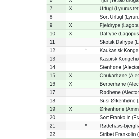
6
X
Tjur (Tetrao uroga
7
X
Urfugl (Lyrurus tet
8
Sort Urfugl (Lyrur
9
X
Fjeldrype (Lagop
10
X
Dalrype (Lagopus
11
Skotsk Dalrype (L
12
*
Kaukasisk Kongeh
13
Kaspisk Kongehøn
14
Stenhøne (Alector
15
X
Chukarhøne (Alect
16
X
Berberhøne (Alect
17
Rødhøne (Alectori
18
Si-si Ørkenhøne 
19
X
Ørkenhøne (Ammo
20
Sort Frankolin (Fr
21
*
Rødehavs-bjergfran
22
Stribet Frankolin (