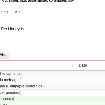
krydslister, bl.a. årsartslister, kommuner, osv.
×
sning
f
Per Lif
s kryds
Print
Dato
thio camelus)
a meleagris)
tel (Callipepla californica)
 virginianus)
 bonasia)