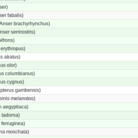
ser)
er fabalis)
Anser brachyrhynchus)
er serrirostris)
ifrons)
erythropus)
 atratus)
s olor)
us columbianus)
us cygnus)
opterus gambensis)
ornis melanotos)
n aegyptiaca)
 tadorna)
ferruginea)
na moschata)