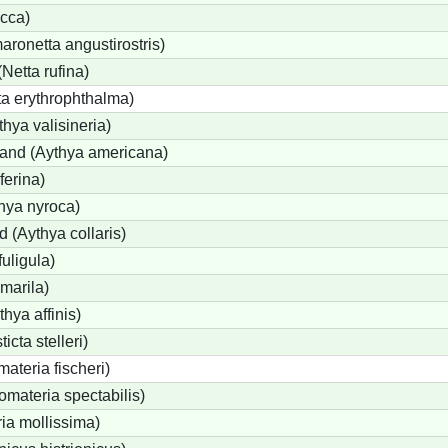
cca)
onetta angustirostris)
etta rufina)
a erythrophthalma)
thya valisineria)
land (Aythya americana)
ferina)
hya nyroca)
 (Aythya collaris)
uligula)
marila)
hya affinis)
icta stelleri)
materia fischeri)
materia spectabilis)
ia mollissima)