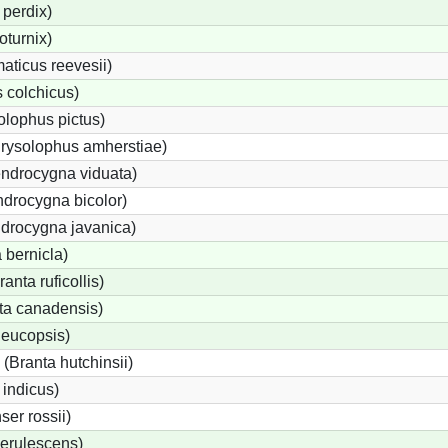
perdix)
oturnix)
ticus reevesii)
 colchicus)
lophus pictus)
rysolophus amherstiae)
ndrocygna viduata)
drocygna bicolor)
ndrocygna javanica)
 bernicla)
nta ruficollis)
a canadensis)
leucopsis)
Branta hutchinsii)
 indicus)
er rossii)
erulescens)