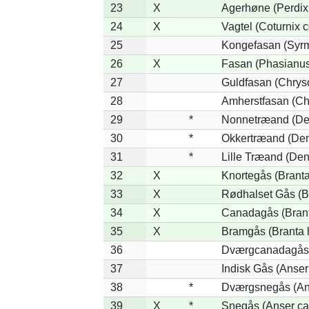
23
X
Agerhøne (Perdix 
24
X
Vagtel (Coturnix c
25
Kongefasan (Syrma
26
X
Fasan (Phasianus
27
Guldfasan (Chryso
28
Amherstfasan (Ch
29
*
Nonnetræand (De
30
*
Okkertræand (Den
31
*
Lille Træand (De
32
X
Knortegås (Branta
33
X
Rødhalset Gås (Bra
34
X
Canadagås (Brant
35
X
Bramgås (Branta 
36
Dværgcanadagås (
37
Indisk Gås (Anser
38
*
Dværgsnegås (Ans
39
X
*
Snegås (Anser ca