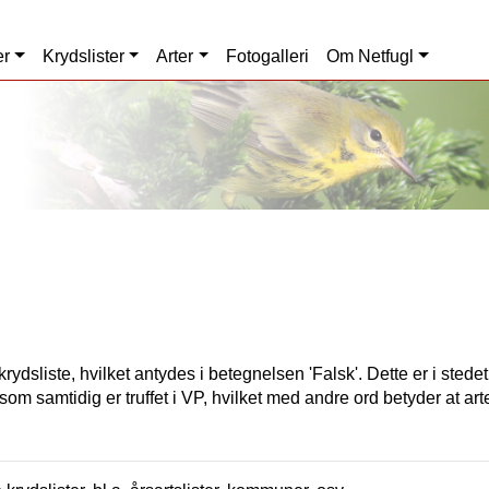
er
Krydslister
Arter
Fotogalleri
Om Netfugl
rydsliste, hvilket antydes i betegnelsen 'Falsk'. Dette er i stede
som samtidig er truffet i VP, hvilket med andre ord betyder at art