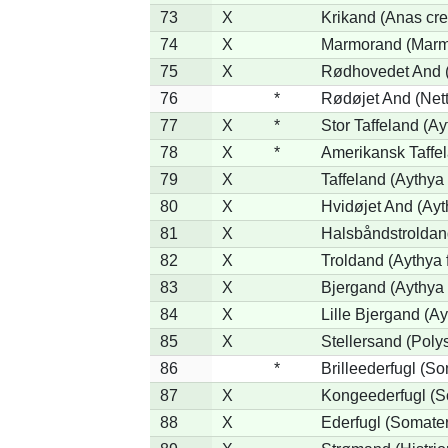
73
X
Krikand (Anas cre
74
X
Marmorand (Marmar
75
X
Rødhovedet And (N
76
*
Rødøjet And (Nett
77
X
*
Stor Taffeland (Ay
78
X
*
Amerikansk Taffe
79
X
Taffeland (Aythya 
80
X
Hvidøjet And (Ayt
81
X
Halsbåndstroldand
82
X
Troldand (Aythya f
83
X
Bjergand (Aythya 
84
X
Lille Bjergand (Ayt
85
X
Stellersand (Polyst
86
*
Brilleederfugl (So
87
X
Kongeederfugl (So
88
X
Ederfugl (Somater