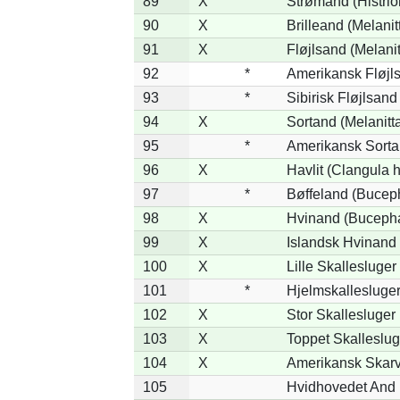
89
X
Strømand (Histrion
90
X
Brilleand (Melanitt
91
X
Fløjlsand (Melanit
92
*
Amerikansk Fløjls
93
*
Sibirisk Fløjlsand
94
X
Sortand (Melanitta
95
*
Amerikansk Sorta
96
X
Havlit (Clangula 
97
*
Bøffeland (Buceph
98
X
Hvinand (Bucepha
99
X
Islandsk Hvinand 
100
X
Lille Skallesluger
101
*
Hjelmskallesluger
102
X
Stor Skallesluger
103
X
Toppet Skalleslug
104
X
Amerikansk Skarv
105
Hvidhovedet And 