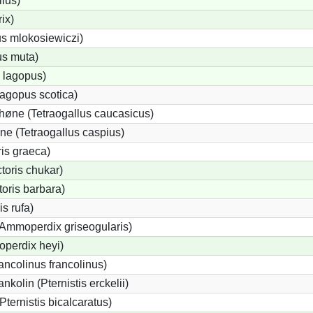
llus)
rix)
us mlokosiewiczi)
us muta)
 lagopus)
agopus scotica)
øne (Tetraogallus caucasicus)
e (Tetraogallus caspius)
is graeca)
oris chukar)
oris barbara)
s rufa)
(Ammoperdix griseogularis)
perdix heyi)
ancolinus francolinus)
kolin (Pternistis erckelii)
Pternistis bicalcaratus)