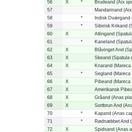
56
X
*
Brudeand (Aix sp
57
Mandarinand (Aix 
58
*
Indisk Dværgand 
59
*
Sibirisk Krikand (
60
X
Atlingand (Spatul
61
*
Kaneland (Spatul
62
X
Blåvinget And (Sp
63
X
Skeand (Spatula 
64
X
Knarand (Mareca 
65
*
Segland (Mareca f
66
X
Pibeand (Mareca 
67
X
Amerikansk Pibea
68
X
Gråand (Anas pla
69
X
Sortbrun And (Ana
70
*
Kapand (Anas cap
71
*
Rødnæbbet And (A
72
X
Spidsand (Anas a