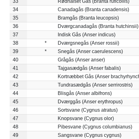
33
Rødhalset Gås (Branta ruficollis)
34
Canadagås (Branta canadensis)
35
Bramgås (Branta leucopsis)
36
Dværgcanadagås (Branta hutchinsii)
37
Indisk Gås (Anser indicus)
38
*
Dværgsnegås (Anser rossii)
39
*
Snegås (Anser caerulescens)
40
Grågås (Anser anser)
41
Tajgasædgås (Anser fabalis)
42
Kortnæbbet Gås (Anser brachyrhync
43
Tundrasædgås (Anser serrirostris)
44
Blisgås (Anser albifrons)
45
Dværggås (Anser erythropus)
46
Sortsvane (Cygnus atratus)
47
Knopsvane (Cygnus olor)
48
Pibesvane (Cygnus columbianus)
49
Sangsvane (Cygnus cygnus)