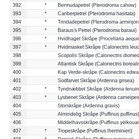
392
*
Bermudapetrel (Pterodroma cahow)
393
*
Cariberpetrel (Pterodroma hasitata)
394
*
Trindadepetrel (Pterodroma arminjon
395
*
Baraus's Petrel (Pterodroma baraui)
396
*
Hvidhaget Skråpe (Procellaria aequin
397
*
Hvidmasket Skråpe (Calonectris leu
398
Scopolis Skråpe (Calonectris diome
399
Atlantisk Skråpe (Calonectris boreali
400
Kap Verde-skråpe (Calonectris edwar
401
Sodfarvet Skråpe (Ardenna grisea)
402
*
Tyndnæbbet Skråpe (Ardenna tenuiro
403
*
Lysbenet Skråpe (Ardenna carneipes
404
Storskråpe (Ardenna gravis)
405
Almindelig Skråpe (Puffinus puffinus
406
Middelhavsskråpe (Puffinus yelkoua
407
*
Tropeskråpe (Puffinus lherminieri)