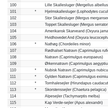
100
Lille Skallesluger (Mergellus albellus
101
*
Hjelmskallesluger (Lophodytes cucul
102
Stor Skallesluger (Mergus merganser
103
Toppet Skallesluger (Mergus serrator
104
Amerikansk Skarveand (Oxyura jama
105
Hvidhovedet And (Oxyura leucoceph
106
*
Nathøg (Chordeiles minor)
107
Rødhalset Natravn (Caprimulgus rufic
108
Natravn (Caprimulgus europaeus)
109
Ørkennatravn (Caprimulgus aegyptiu
110
*
Nubisk Natravn (Caprimulgus nubicu
111
*
Gylden Natravn (Caprimulgus eximiu
112
*
Tornhalesejler (Hirundapus caudacut
113
*
Skorstenssejler (Chaetura pelagica)
114
Alpesejler (Tachymarptis melba)
115
Kap Verde-sejler (Apus alexandri)