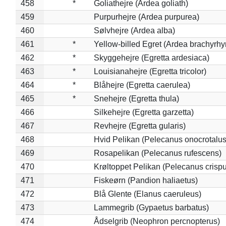
458
*
Goliathejre (Ardea goliath)
459
Purpurhejre (Ardea purpurea)
460
Sølvhejre (Ardea alba)
461
*
Yellow-billed Egret (Ardea brachyrh
462
*
Skyggehejre (Egretta ardesiaca)
463
*
Louisianahejre (Egretta tricolor)
464
*
Blåhejre (Egretta caerulea)
465
*
Snehejre (Egretta thula)
466
Silkehejre (Egretta garzetta)
467
Revhejre (Egretta gularis)
468
Hvid Pelikan (Pelecanus onocrotalus
469
Rosapelikan (Pelecanus rufescens)
470
Krøltoppet Pelikan (Pelecanus crisp
471
Fiskeørn (Pandion haliaetus)
472
Blå Glente (Elanus caeruleus)
473
Lammegrib (Gypaetus barbatus)
474
Ådselgrib (Neophron percnopterus)