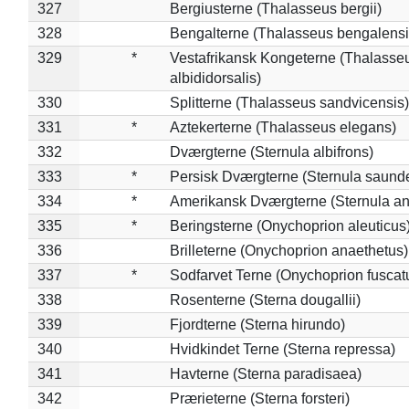
327
Bergiusterne (Thalasseus bergii)
328
Bengalterne (Thalasseus bengalensi
329
*
Vestafrikansk Kongeterne (Thalasse
albididorsalis)
330
Splitterne (Thalasseus sandvicensis)
331
*
Aztekerterne (Thalasseus elegans)
332
Dværgterne (Sternula albifrons)
333
*
Persisk Dværgterne (Sternula saunde
334
*
Amerikansk Dværgterne (Sternula ant
335
*
Beringsterne (Onychoprion aleuticus
336
Brilleterne (Onychoprion anaethetus)
337
*
Sodfarvet Terne (Onychoprion fuscat
338
Rosenterne (Sterna dougallii)
339
Fjordterne (Sterna hirundo)
340
Hvidkindet Terne (Sterna repressa)
341
Havterne (Sterna paradisaea)
342
Prærieterne (Sterna forsteri)