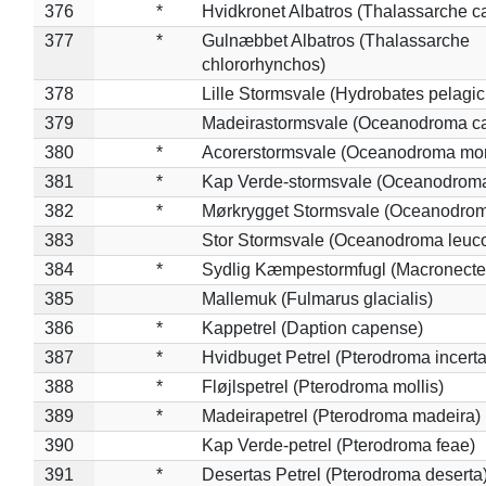
376
*
Hvidkronet Albatros (Thalassarche c
377
*
Gulnæbbet Albatros (Thalassarche
chlororhynchos)
378
Lille Stormsvale (Hydrobates pelagic
379
Madeirastormsvale (Oceanodroma ca
380
*
Acorerstormsvale (Oceanodroma mon
381
*
Kap Verde-stormsvale (Oceanodroma
382
*
Mørkrygget Stormsvale (Oceanodrom
383
Stor Stormsvale (Oceanodroma leuc
384
*
Sydlig Kæmpestormfugl (Macronecte
385
Mallemuk (Fulmarus glacialis)
386
*
Kappetrel (Daption capense)
387
*
Hvidbuget Petrel (Pterodroma incerta
388
*
Fløjlspetrel (Pterodroma mollis)
389
*
Madeirapetrel (Pterodroma madeira)
390
Kap Verde-petrel (Pterodroma feae)
391
*
Desertas Petrel (Pterodroma deserta