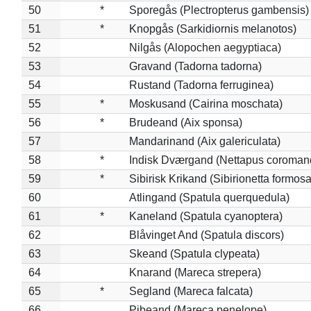
50
*
Sporegås (Plectropterus gambensis)
51
*
Knopgås (Sarkidiornis melanotos)
52
Nilgås (Alopochen aegyptiaca)
53
Gravand (Tadorna tadorna)
54
Rustand (Tadorna ferruginea)
55
*
Moskusand (Cairina moschata)
56
*
Brudeand (Aix sponsa)
57
Mandarinand (Aix galericulata)
58
*
Indisk Dværgand (Nettapus coroman
59
*
Sibirisk Krikand (Sibirionetta formosa
60
Atlingand (Spatula querquedula)
61
*
Kaneland (Spatula cyanoptera)
62
Blåvinget And (Spatula discors)
63
Skeand (Spatula clypeata)
64
Knarand (Mareca strepera)
65
*
Segland (Mareca falcata)
66
Pibeand (Mareca penelope)