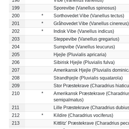
198
Vibe (Vanellus vanellus)
199
Sporevibe (Vanellus spinosus)
200
*
Sorthovedet Vibe (Vanellus tectus)
201
*
Gråhovedet Vibe (Vanellus cinereus)
202
*
Indisk Vibe (Vanellus indicus)
203
Steppevibe (Vanellus gregarius)
204
Sumpvibe (Vanellus leucurus)
205
Hjejle (Pluvialis apricaria)
206
Sibirisk Hjejle (Pluvialis fulva)
207
Amerikansk Hjejle (Pluvialis dominic
208
Strandhjejle (Pluvialis squatarola)
209
Stor Præstekrave (Charadrius hiaticu
210
*
Amerikansk Præstekrave (Charadriu
semipalmatus)
211
Lille Præstekrave (Charadrius dubius
212
*
Kildire (Charadrius vociferus)
213
Kittlitz' Præstekrave (Charadrius pec