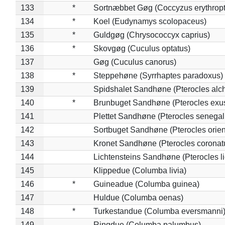
133
*
Sortnæbbet Gøg (Coccyzus erythrop
134
*
Koel (Eudynamys scolopaceus)
135
*
Guldgøg (Chrysococcyx caprius)
136
*
Skovgøg (Cuculus optatus)
137
Gøg (Cuculus canorus)
138
*
Steppehøne (Syrrhaptes paradoxus)
139
Spidshalet Sandhøne (Pterocles alch
140
*
Brunbuget Sandhøne (Pterocles exus
141
Plettet Sandhøne (Pterocles senegal
142
Sortbuget Sandhøne (Pterocles orient
143
Kronet Sandhøne (Pterocles coronat
144
Lichtensteins Sandhøne (Pterocles lic
145
Klippedue (Columba livia)
146
*
Guineadue (Columba guinea)
147
Huldue (Columba oenas)
148
*
Turkestandue (Columba eversmanni
149
Ringdue (Columba palumbus)