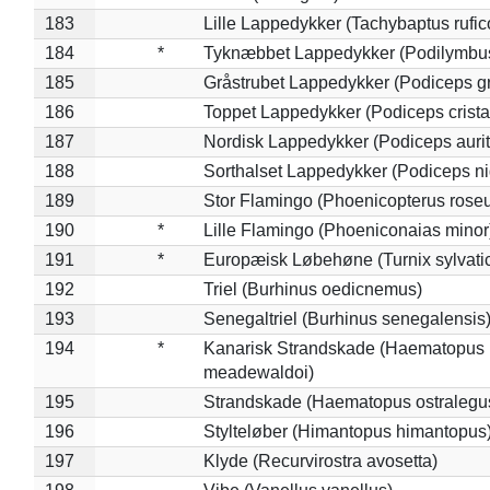
183
Lille Lappedykker (Tachybaptus rufico
184
*
Tyknæbbet Lappedykker (Podilymbu
185
Gråstrubet Lappedykker (Podiceps g
186
Toppet Lappedykker (Podiceps crista
187
Nordisk Lappedykker (Podiceps aurit
188
Sorthalset Lappedykker (Podiceps nig
189
Stor Flamingo (Phoenicopterus rose
190
*
Lille Flamingo (Phoeniconaias minor
191
*
Europæisk Løbehøne (Turnix sylvati
192
Triel (Burhinus oedicnemus)
193
Senegaltriel (Burhinus senegalensis
194
*
Kanarisk Strandskade (Haematopus
meadewaldoi)
195
Strandskade (Haematopus ostralegu
196
Stylteløber (Himantopus himantopus
197
Klyde (Recurvirostra avosetta)