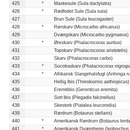
425
*
Maskesule (Sula dactylatra)
426
*
Rødfodet Sule (Sula sula)
427
Brun Sule (Sula leucogaster)
428
*
Rørskarv (Microcarbo africanus)
429
Dværgskarv (Microcarbo pygmaeus)
430
*
Øreskarv (Phalacrocorax auritus)
431
Topskarv (Phalacrocorax aristotelis)
432
Skarv (Phalacrocorax carbo)
433
*
Socotraskarv (Phalacrocorax nigrogul
434
*
Afrikansk Slangehalsfugl (Anhinga ru
435
Hellig Ibis (Threskiornis aethiopicus)
436
Eremitibis (Geronticus eremita)
437
Sort Ibis (Plegadis falcinellus)
438
Skestork (Platalea leucorodia)
439
Rørdrum (Botaurus stellaris)
440
*
Amerikansk Rørdrum (Botaurus lenti
441
*
Amerikansk Dværghejre (Ixobrychus e