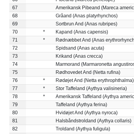
67
Amerikansk Pibeand (Mareca americ
68
Gråand (Anas platyrhynchos)
69
Sortbrun And (Anas rubripes)
70
*
Kapand (Anas capensis)
71
*
Rødnæbbet And (Anas erythrorhynch
72
Spidsand (Anas acuta)
73
Krikand (Anas crecca)
74
Marmorand (Marmaronetta angustirost
75
Rødhovedet And (Netta rufina)
76
*
Rødøjet And (Netta erythrophthalma)
77
*
Stor Taffeland (Aythya valisineria)
78
*
Amerikansk Taffeland (Aythya ameri
79
Taffeland (Aythya ferina)
80
Hvidøjet And (Aythya nyroca)
81
Halsbåndstroldand (Aythya collaris)
82
Troldand (Aythya fuligula)