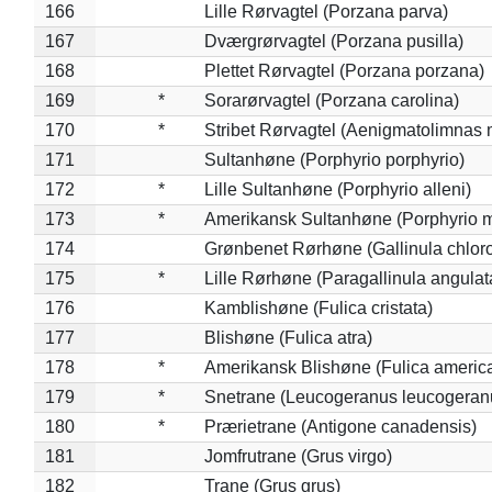
166
Lille Rørvagtel (Porzana parva)
167
Dværgrørvagtel (Porzana pusilla)
168
Plettet Rørvagtel (Porzana porzana)
169
*
Sorarørvagtel (Porzana carolina)
170
*
Stribet Rørvagtel (Aenigmatolimnas 
171
Sultanhøne (Porphyrio porphyrio)
172
*
Lille Sultanhøne (Porphyrio alleni)
173
*
Amerikansk Sultanhøne (Porphyrio m
174
Grønbenet Rørhøne (Gallinula chlor
175
*
Lille Rørhøne (Paragallinula angulat
176
Kamblishøne (Fulica cristata)
177
Blishøne (Fulica atra)
178
*
Amerikansk Blishøne (Fulica americ
179
*
Snetrane (Leucogeranus leucogeran
180
*
Prærietrane (Antigone canadensis)
181
Jomfrutrane (Grus virgo)
182
Trane (Grus grus)