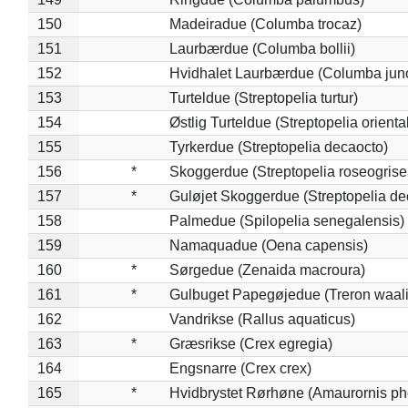
150
Madeiradue (Columba trocaz)
151
Laurbærdue (Columba bollii)
152
Hvidhalet Laurbærdue (Columba jun
153
Turteldue (Streptopelia turtur)
154
Østlig Turteldue (Streptopelia oriental
155
Tyrkerdue (Streptopelia decaocto)
156
*
Skoggerdue (Streptopelia roseogrise
157
*
Guløjet Skoggerdue (Streptopelia de
158
Palmedue (Spilopelia senegalensis)
159
Namaquadue (Oena capensis)
160
*
Sørgedue (Zenaida macroura)
161
*
Gulbuget Papegøjedue (Treron waali
162
Vandrikse (Rallus aquaticus)
163
*
Græsrikse (Crex egregia)
164
Engsnarre (Crex crex)
165
*
Hvidbrystet Rørhøne (Amaurornis ph