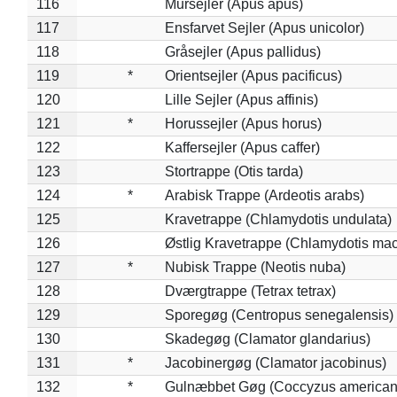
116
Mursejler (Apus apus)
117
Ensfarvet Sejler (Apus unicolor)
118
Gråsejler (Apus pallidus)
119
*
Orientsejler (Apus pacificus)
120
Lille Sejler (Apus affinis)
121
*
Horussejler (Apus horus)
122
Kaffersejler (Apus caffer)
123
Stortrappe (Otis tarda)
124
*
Arabisk Trappe (Ardeotis arabs)
125
Kravetrappe (Chlamydotis undulata)
126
Østlig Kravetrappe (Chlamydotis mac
127
*
Nubisk Trappe (Neotis nuba)
128
Dværgtrappe (Tetrax tetrax)
129
Sporegøg (Centropus senegalensis)
130
Skadegøg (Clamator glandarius)
131
*
Jacobinergøg (Clamator jacobinus)
132
*
Gulnæbbet Gøg (Coccyzus american