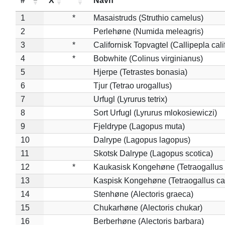
#
X
*
Navn
1
*
Masaistruds (Struthio camelus)
2
Perlehøne (Numida meleagris)
3
*
Californisk Topvagtel (Callipepla cali
4
*
Bobwhite (Colinus virginianus)
5
Hjerpe (Tetrastes bonasia)
6
Tjur (Tetrao urogallus)
7
Urfugl (Lyrurus tetrix)
8
Sort Urfugl (Lyrurus mlokosiewiczi)
9
Fjeldrype (Lagopus muta)
10
Dalrype (Lagopus lagopus)
11
Skotsk Dalrype (Lagopus scotica)
12
*
Kaukasisk Kongehøne (Tetraogallus 
13
Kaspisk Kongehøne (Tetraogallus ca
14
Stenhøne (Alectoris graeca)
15
Chukarhøne (Alectoris chukar)
16
Berberhøne (Alectoris barbara)