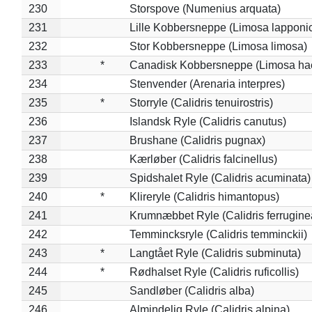
230
Storspove (Numenius arquata)
231
Lille Kobbersneppe (Limosa lapponi
232
Stor Kobbersneppe (Limosa limosa)
233
*
Canadisk Kobbersneppe (Limosa ha
234
Stenvender (Arenaria interpres)
235
*
Storryle (Calidris tenuirostris)
236
Islandsk Ryle (Calidris canutus)
237
Brushane (Calidris pugnax)
238
Kærløber (Calidris falcinellus)
239
Spidshalet Ryle (Calidris acuminata)
240
*
Klireryle (Calidris himantopus)
241
Krumnæbbet Ryle (Calidris ferrugine
242
Temmincksryle (Calidris temminckii)
243
*
Langtået Ryle (Calidris subminuta)
244
*
Rødhalset Ryle (Calidris ruficollis)
245
Sandløber (Calidris alba)
246
Almindelig Ryle (Calidris alpina)