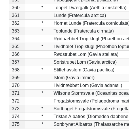
360
*
Toppet Dværgalk (Aethia cristatella)
361
Lunde (Fratercula arctica)
362
*
Hornet Lunde (Fratercula corniculata
363
*
Toplunde (Fratercula cirrhata)
364
Rødnæbbet Tropikfugl (Phaethon ae
365
*
Hvidhalet Tropikfugl (Phaethon leptu
366
Rødstrubet Lom (Gavia stellata)
367
Sortstrubet Lom (Gavia arctica)
368
*
Stillehavslom (Gavia pacifica)
369
Islom (Gavia immer)
370
Hvidnæbbet Lom (Gavia adamsii)
371
*
Wilsons Stormsvale (Oceanites ocea
372
Fregatstormsvale (Pelagodroma mar
373
*
Sortbuget Fregatstormsvale (Fregetta
374
*
Tristan Albatros (Diomedea dabbene
375
*
Sortbrynet Albatros (Thalassarche m