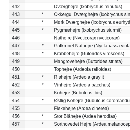
442
Dværghejre (Ixobrychus minutus)
443
*
Okkergul Dværghejre (Ixobrychus sin
444
*
Mørk Dværghejre (Ixobrychus eurhy
445
*
Pygmæhejre (Ixobrychus sturmii)
446
Nathejre (Nycticorax nycticorax)
447
*
Gulkronet Nathejre (Nyctanassa viol
448
*
Krabbehejre (Butorides virescens)
449
Mangrovehejre (Butorides striata)
450
Tophejre (Ardeola ralloides)
451
*
Rishejre (Ardeola grayii)
452
*
Vinhejre (Ardeola bacchus)
453
Kohejre (Bubulcus ibis)
454
*
Østlig Kohejre (Bubulcus coromandu
455
Fiskehejre (Ardea cinerea)
456
*
Stor Blåhejre (Ardea herodias)
457
*
Sorthovedet Hejre (Ardea melanocep