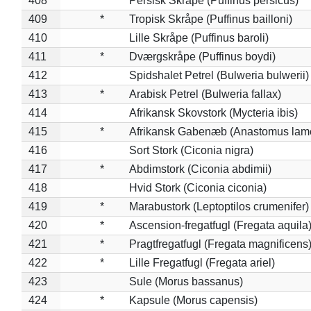
408
*
Persisk Skråpe (Puffinus persicus)
409
*
Tropisk Skråpe (Puffinus bailloni)
410
Lille Skråpe (Puffinus baroli)
411
*
Dværgskråpe (Puffinus boydi)
412
Spidshalet Petrel (Bulweria bulwerii)
413
*
Arabisk Petrel (Bulweria fallax)
414
Afrikansk Skovstork (Mycteria ibis)
415
*
Afrikansk Gabenæb (Anastomus lame
416
Sort Stork (Ciconia nigra)
417
*
Abdimstork (Ciconia abdimii)
418
Hvid Stork (Ciconia ciconia)
419
*
Marabustork (Leptoptilos crumenifer)
420
*
Ascension-fregatfugl (Fregata aquila
421
*
Pragtfregatfugl (Fregata magnificens
422
*
Lille Fregatfugl (Fregata ariel)
423
Sule (Morus bassanus)
424
*
Kapsule (Morus capensis)