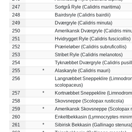
247
Sortgrå Ryle (Calidris maritima)
248
Bairdsryle (Calidris bairdii)
249
Dværgryle (Calidris minuta)
250
Amerikansk Dværgryle (Calidris minut
251
Hvidrygget Ryle (Calidris fuscicollis)
252
Prærieløber (Calidris subruficollis)
253
Stribet Ryle (Calidris melanotos)
254
Tyknæbbet Dværgryle (Calidris pusil
255
*
Alaskaryle (Calidris mauri)
256
Langnæbbet Sneppeklire (Limnodro
scolopaceus)
257
*
Kortnæbbet Sneppeklire (Limnodrom
258
Skovsneppe (Scolopax rusticola)
259
*
Amerikansk Skovsneppe (Scolopax m
260
Enkeltbekkasin (Lymnocryptes minim
261
*
Sibirisk Bekkasin (Gallinago stenura