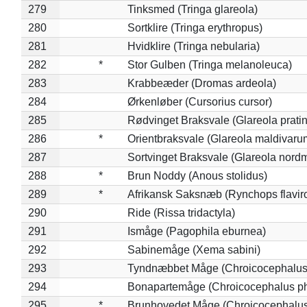
279
Tinksmed (Tringa glareola)
280
Sortklire (Tringa erythropus)
281
Hvidklire (Tringa nebularia)
282
*
Stor Gulben (Tringa melanoleuca)
283
Krabbeæder (Dromas ardeola)
284
Ørkenløber (Cursorius cursor)
285
Rødvinget Braksvale (Glareola pratin
286
*
Orientbraksvale (Glareola maldivaru
287
Sortvinget Braksvale (Glareola nord
288
*
Brun Noddy (Anous stolidus)
289
*
Afrikansk Saksnæb (Rynchops flaviro
290
Ride (Rissa tridactyla)
291
Ismåge (Pagophila eburnea)
292
Sabinemåge (Xema sabini)
293
Tyndnæbbet Måge (Chroicocephalus
294
Bonapartemåge (Chroicocephalus ph
295
*
Brunhovedet Måge (Chroicocephalu