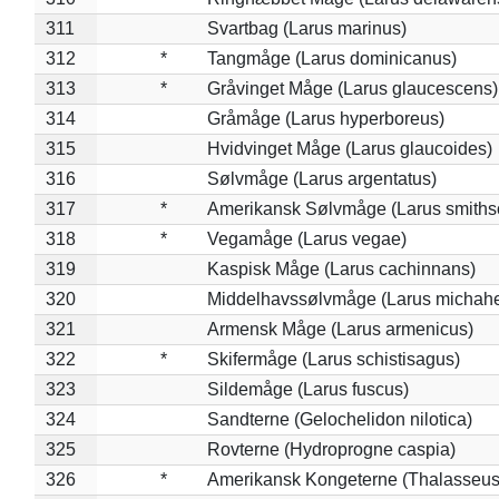
311
Svartbag (Larus marinus)
312
*
Tangmåge (Larus dominicanus)
313
*
Gråvinget Måge (Larus glaucescens)
314
Gråmåge (Larus hyperboreus)
315
Hvidvinget Måge (Larus glaucoides)
316
Sølvmåge (Larus argentatus)
317
*
Amerikansk Sølvmåge (Larus smiths
318
*
Vegamåge (Larus vegae)
319
Kaspisk Måge (Larus cachinnans)
320
Middelhavssølvmåge (Larus michahel
321
Armensk Måge (Larus armenicus)
322
*
Skifermåge (Larus schistisagus)
323
Sildemåge (Larus fuscus)
324
Sandterne (Gelochelidon nilotica)
325
Rovterne (Hydroprogne caspia)
326
*
Amerikansk Kongeterne (Thalasseu