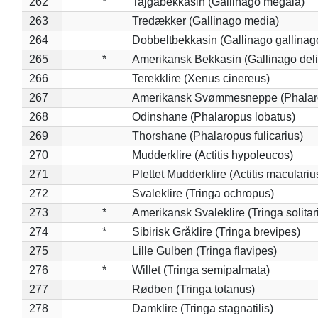
262
*
Tajgabekkasin (Gallinago megala)
263
Tredækker (Gallinago media)
264
Dobbeltbekkasin (Gallinago gallinag
265
*
Amerikansk Bekkasin (Gallinago deli
266
Terekklire (Xenus cinereus)
267
Amerikansk Svømmesneppe (Phalarop
268
Odinshane (Phalaropus lobatus)
269
Thorshane (Phalaropus fulicarius)
270
Mudderklire (Actitis hypoleucos)
271
Plettet Mudderklire (Actitis maculariu
272
Svaleklire (Tringa ochropus)
273
*
Amerikansk Svaleklire (Tringa solitar
274
*
Sibirisk Gråklire (Tringa brevipes)
275
Lille Gulben (Tringa flavipes)
276
*
Willet (Tringa semipalmata)
277
Rødben (Tringa totanus)
278
Damklire (Tringa stagnatilis)