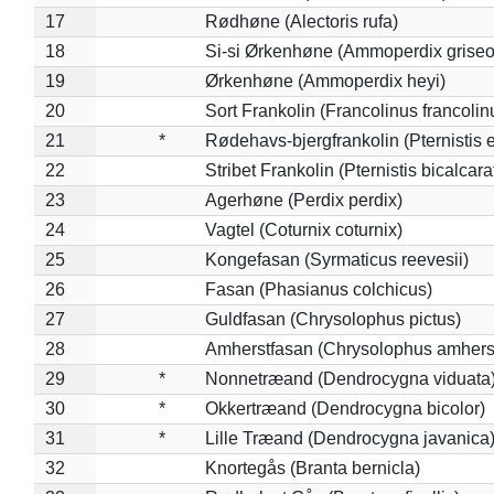
17
Rødhøne (Alectoris rufa)
18
Si-si Ørkenhøne (Ammoperdix griseo
19
Ørkenhøne (Ammoperdix heyi)
20
Sort Frankolin (Francolinus francolin
21
*
Rødehavs-bjergfrankolin (Pternistis e
22
Stribet Frankolin (Pternistis bicalcara
23
Agerhøne (Perdix perdix)
24
Vagtel (Coturnix coturnix)
25
Kongefasan (Syrmaticus reevesii)
26
Fasan (Phasianus colchicus)
27
Guldfasan (Chrysolophus pictus)
28
Amherstfasan (Chrysolophus amhers
29
*
Nonnetræand (Dendrocygna viduata
30
*
Okkertræand (Dendrocygna bicolor)
31
*
Lille Træand (Dendrocygna javanica
32
Knortegås (Branta bernicla)