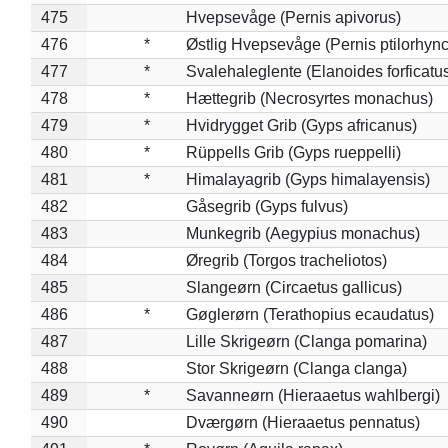
475
Hvepsevåge (Pernis apivorus)
476
*
Østlig Hvepsevåge (Pernis ptilorhyn
477
*
Svalehaleglente (Elanoides forficatu
478
*
Hættegrib (Necrosyrtes monachus)
479
*
Hvidrygget Grib (Gyps africanus)
480
*
Rüppells Grib (Gyps rueppelli)
481
*
Himalayagrib (Gyps himalayensis)
482
Gåsegrib (Gyps fulvus)
483
Munkegrib (Aegypius monachus)
484
Øregrib (Torgos tracheliotos)
485
Slangeørn (Circaetus gallicus)
486
*
Gøglerørn (Terathopius ecaudatus)
487
Lille Skrigeørn (Clanga pomarina)
488
Stor Skrigeørn (Clanga clanga)
489
*
Savanneørn (Hieraaetus wahlbergi)
490
Dværgørn (Hieraaetus pennatus)