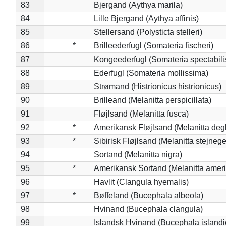
83
Bjergand (Aythya marila)
84
Lille Bjergand (Aythya affinis)
85
Stellersand (Polysticta stelleri)
86
*
Brilleederfugl (Somateria fischeri)
87
Kongeederfugl (Somateria spectabili
88
Ederfugl (Somateria mollissima)
89
Strømand (Histrionicus histrionicus)
90
Brilleand (Melanitta perspicillata)
91
Fløjlsand (Melanitta fusca)
92
*
Amerikansk Fløjlsand (Melanitta deg
93
*
Sibirisk Fløjlsand (Melanitta stejnege
94
Sortand (Melanitta nigra)
95
*
Amerikansk Sortand (Melanitta amer
96
Havlit (Clangula hyemalis)
97
*
Bøffeland (Bucephala albeola)
98
Hvinand (Bucephala clangula)
99
Islandsk Hvinand (Bucephala islandi