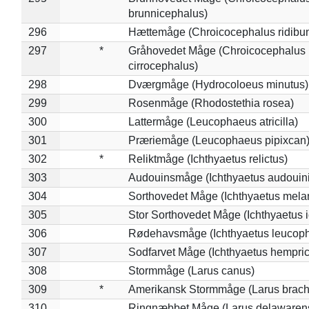
brunnicephalus)
296
Hættemåge (Chroicocephalus ridibu
297
*
Gråhovedet Måge (Chroicocephalus
cirrocephalus)
298
Dværgmåge (Hydrocoloeus minutus)
299
Rosenmåge (Rhodostethia rosea)
300
Lattermåge (Leucophaeus atricilla)
301
Præriemåge (Leucophaeus pipixcan
302
*
Reliktmåge (Ichthyaetus relictus)
303
Audouinsmåge (Ichthyaetus audouini
304
Sorthovedet Måge (Ichthyaetus mela
305
Stor Sorthovedet Måge (Ichthyaetus 
306
Rødehavsmåge (Ichthyaetus leucop
307
Sodfarvet Måge (Ichthyaetus hempric
308
Stormmåge (Larus canus)
309
*
Amerikansk Stormmåge (Larus brach
310
Ringnæbbet Måge (Larus delawarens