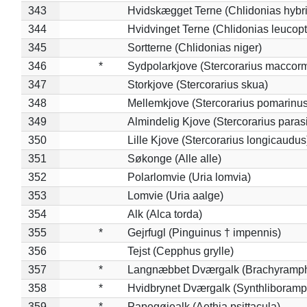
343
Hvidskægget Terne (Chlidonias hybr
344
Hvidvinget Terne (Chlidonias leucopt
345
Sortterne (Chlidonias niger)
346
*
Sydpolarkjove (Stercorarius maccorm
347
Storkjove (Stercorarius skua)
348
Mellemkjove (Stercorarius pomarinus
349
Almindelig Kjove (Stercorarius parasi
350
Lille Kjove (Stercorarius longicaudus
351
Søkonge (Alle alle)
352
Polarlomvie (Uria lomvia)
353
Lomvie (Uria aalge)
354
Alk (Alca torda)
355
*
Gejrfugl (Pinguinus † impennis)
356
Tejst (Cepphus grylle)
357
*
Langnæbbet Dværgalk (Brachyramph
358
*
Hvidbrynet Dværgalk (Synthliboramp
359
*
Papegøjealk (Aethia psittacula)