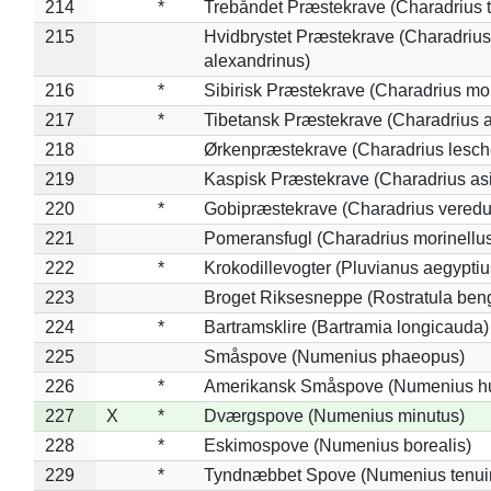
214
*
Trebåndet Præstekrave (Charadrius tr
215
Hvidbrystet Præstekrave (Charadrius
alexandrinus)
216
*
Sibirisk Præstekrave (Charadrius mo
217
*
Tibetansk Præstekrave (Charadrius at
218
Ørkenpræstekrave (Charadrius lesche
219
Kaspisk Præstekrave (Charadrius asi
220
*
Gobipræstekrave (Charadrius veredu
221
Pomeransfugl (Charadrius morinellu
222
*
Krokodillevogter (Pluvianus aegyptiu
223
Broget Riksesneppe (Rostratula ben
224
*
Bartramsklire (Bartramia longicauda)
225
Småspove (Numenius phaeopus)
226
*
Amerikansk Småspove (Numenius h
227
X
*
Dværgspove (Numenius minutus)
228
*
Eskimospove (Numenius borealis)
229
*
Tyndnæbbet Spove (Numenius tenuiro