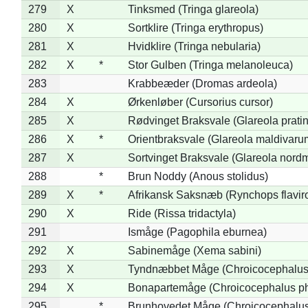
279
X
Tinksmed (Tringa glareola)
280
X
Sortklire (Tringa erythropus)
281
X
Hvidklire (Tringa nebularia)
282
X
*
Stor Gulben (Tringa melanoleuca)
283
Krabbeæder (Dromas ardeola)
284
X
Ørkenløber (Cursorius cursor)
285
X
Rødvinget Braksvale (Glareola pratin
286
X
*
Orientbraksvale (Glareola maldivaru
287
X
Sortvinget Braksvale (Glareola nord
288
*
Brun Noddy (Anous stolidus)
289
X
*
Afrikansk Saksnæb (Rynchops flaviro
290
X
Ride (Rissa tridactyla)
291
Ismåge (Pagophila eburnea)
292
X
Sabinemåge (Xema sabini)
293
X
Tyndnæbbet Måge (Chroicocephalus
294
X
Bonapartemåge (Chroicocephalus ph
295
*
Brunhovedet Måge (Chroicocephalu