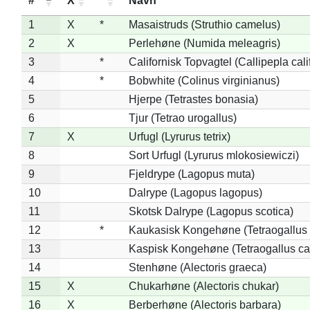
#
X
*
Navn
1
X
*
Masaistruds (Struthio camelus)
2
X
Perlehøne (Numida meleagris)
3
*
Californisk Topvagtel (Callipepla cali
4
*
Bobwhite (Colinus virginianus)
5
Hjerpe (Tetrastes bonasia)
6
Tjur (Tetrao urogallus)
7
X
Urfugl (Lyrurus tetrix)
8
Sort Urfugl (Lyrurus mlokosiewiczi)
9
Fjeldrype (Lagopus muta)
10
Dalrype (Lagopus lagopus)
11
Skotsk Dalrype (Lagopus scotica)
12
*
Kaukasisk Kongehøne (Tetraogallus 
13
Kaspisk Kongehøne (Tetraogallus ca
14
Stenhøne (Alectoris graeca)
15
X
Chukarhøne (Alectoris chukar)
16
X
Berberhøne (Alectoris barbara)