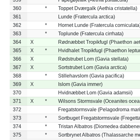
360
*
Toppet Dværgalk (Aethia cristatella)
361
Lunde (Fratercula arctica)
362
*
Hornet Lunde (Fratercula corniculata
363
*
Toplunde (Fratercula cirrhata)
364
X
Rødnæbbet Tropikfugl (Phaethon ae
365
X
*
Hvidhalet Tropikfugl (Phaethon leptu
366
X
Rødstrubet Lom (Gavia stellata)
367
X
Sortstrubet Lom (Gavia arctica)
368
*
Stillehavslom (Gavia pacifica)
369
X
Islom (Gavia immer)
370
Hvidnæbbet Lom (Gavia adamsii)
371
X
*
Wilsons Stormsvale (Oceanites ocea
372
Fregatstormsvale (Pelagodroma mar
373
*
Sortbuget Fregatstormsvale (Fregetta
374
*
Tristan Albatros (Diomedea dabbene
375
*
Sortbrynet Albatros (Thalassarche m