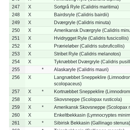
247
X
Sortgrå Ryle (Calidris maritima)
248
X
Bairdsryle (Calidris bairdii)
249
X
Dværgryle (Calidris minuta)
250
X
Amerikansk Dværgryle (Calidris minut
251
X
Hvidrygget Ryle (Calidris fuscicollis)
252
X
Prærieløber (Calidris subruficollis)
253
X
Stribet Ryle (Calidris melanotos)
254
X
Tyknæbbet Dværgryle (Calidris pusil
255
*
Alaskaryle (Calidris mauri)
256
X
Langnæbbet Sneppeklire (Limnodro
scolopaceus)
257
X
*
Kortnæbbet Sneppeklire (Limnodrom
258
X
Skovsneppe (Scolopax rusticola)
259
X
*
Amerikansk Skovsneppe (Scolopax m
260
X
Enkeltbekkasin (Lymnocryptes minim
261
X
*
Sibirisk Bekkasin (Gallinago stenura