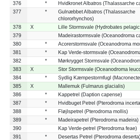
376
*
Hvidkronet Albatros (Thalassarche c
377
*
Gulnæbbet Albatros (Thalassarche
chlororhynchos)
378
X
Lille Stormsvale (Hydrobates pelagic
379
Madeirastormsvale (Oceanodroma ca
380
*
Acorerstormsvale (Oceanodroma mon
381
*
Kap Verde-stormsvale (Oceanodroma
382
*
Mørkrygget Stormsvale (Oceanodrom
383
X
Stor Stormsvale (Oceanodroma leuc
384
*
Sydlig Kæmpestormfugl (Macronecte
385
X
Mallemuk (Fulmarus glacialis)
386
*
Kappetrel (Daption capense)
387
*
Hvidbuget Petrel (Pterodroma incerta
388
*
Fløjlspetrel (Pterodroma mollis)
389
*
Madeirapetrel (Pterodroma madeira)
390
Kap Verde-petrel (Pterodroma feae)
391
*
Desertas Petrel (Pterodroma deserta