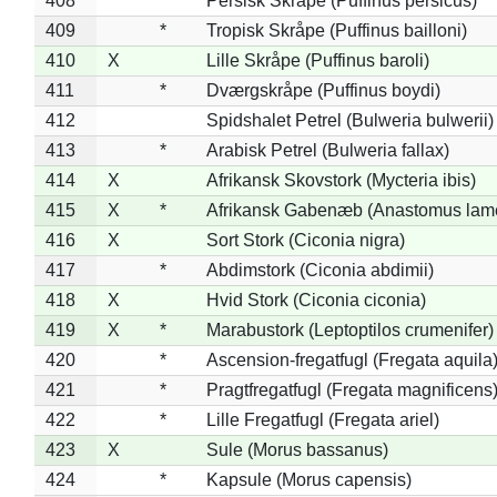
408
*
Persisk Skråpe (Puffinus persicus)
409
*
Tropisk Skråpe (Puffinus bailloni)
410
X
Lille Skråpe (Puffinus baroli)
411
*
Dværgskråpe (Puffinus boydi)
412
Spidshalet Petrel (Bulweria bulwerii)
413
*
Arabisk Petrel (Bulweria fallax)
414
X
Afrikansk Skovstork (Mycteria ibis)
415
X
*
Afrikansk Gabenæb (Anastomus lame
416
X
Sort Stork (Ciconia nigra)
417
*
Abdimstork (Ciconia abdimii)
418
X
Hvid Stork (Ciconia ciconia)
419
X
*
Marabustork (Leptoptilos crumenifer)
420
*
Ascension-fregatfugl (Fregata aquila
421
*
Pragtfregatfugl (Fregata magnificens
422
*
Lille Fregatfugl (Fregata ariel)
423
X
Sule (Morus bassanus)
424
*
Kapsule (Morus capensis)