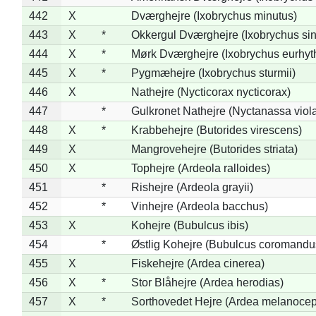
442
X
Dværghejre (Ixobrychus minutus)
443
X
*
Okkergul Dværghejre (Ixobrychus sin
444
X
*
Mørk Dværghejre (Ixobrychus eurhy
445
X
*
Pygmæhejre (Ixobrychus sturmii)
446
X
Nathejre (Nycticorax nycticorax)
447
*
Gulkronet Nathejre (Nyctanassa viol
448
X
*
Krabbehejre (Butorides virescens)
449
X
Mangrovehejre (Butorides striata)
450
X
Tophejre (Ardeola ralloides)
451
*
Rishejre (Ardeola grayii)
452
*
Vinhejre (Ardeola bacchus)
453
X
Kohejre (Bubulcus ibis)
454
*
Østlig Kohejre (Bubulcus coromandu
455
X
Fiskehejre (Ardea cinerea)
456
X
*
Stor Blåhejre (Ardea herodias)
457
X
*
Sorthovedet Hejre (Ardea melanocep