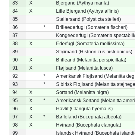
83
X
Bjergand (Aythya marila)
84
X
Lille Bjergand (Aythya affinis)
85
Stellersand (Polysticta stelleri)
86
*
Brilleederfugl (Somateria fischeri)
87
Kongeederfugl (Somateria spectabili
88
X
Ederfugl (Somateria mollissima)
89
Strømand (Histrionicus histrionicus)
90
X
Brilleand (Melanitta perspicillata)
91
X
Fløjlsand (Melanitta fusca)
92
*
Amerikansk Fløjlsand (Melanitta deg
93
*
Sibirisk Fløjlsand (Melanitta stejnege
94
X
Sortand (Melanitta nigra)
95
X
*
Amerikansk Sortand (Melanitta amer
96
X
Havlit (Clangula hyemalis)
97
X
*
Bøffeland (Bucephala albeola)
98
X
Hvinand (Bucephala clangula)
99
Islandsk Hvinand (Bucephala islandi