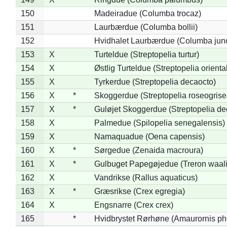
150
Madeiradue (Columba trocaz)
151
Laurbærdue (Columba bollii)
152
Hvidhalet Laurbærdue (Columba jun
153
X
Turteldue (Streptopelia turtur)
154
X
Østlig Turteldue (Streptopelia oriental
155
X
Tyrkerdue (Streptopelia decaocto)
156
X
*
Skoggerdue (Streptopelia roseogrise
157
X
*
Guløjet Skoggerdue (Streptopelia de
158
X
Palmedue (Spilopelia senegalensis)
159
X
Namaquadue (Oena capensis)
160
X
*
Sørgedue (Zenaida macroura)
161
X
*
Gulbuget Papegøjedue (Treron waali
162
X
Vandrikse (Rallus aquaticus)
163
X
*
Græsrikse (Crex egregia)
164
X
Engsnarre (Crex crex)
165
*
Hvidbrystet Rørhøne (Amaurornis ph