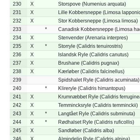
230
X
Storspove (Numenius arquata)
231
X
Lille Kobbersneppe (Limosa lapponi
232
X
Stor Kobbersneppe (Limosa limosa)
233
*
Canadisk Kobbersneppe (Limosa ha
234
X
Stenvender (Arenaria interpres)
235
X
*
Storryle (Calidris tenuirostris)
236
X
Islandsk Ryle (Calidris canutus)
237
X
Brushane (Calidris pugnax)
238
X
Kærløber (Calidris falcinellus)
239
Spidshalet Ryle (Calidris acuminata)
240
*
Klireryle (Calidris himantopus)
241
X
Krumnæbbet Ryle (Calidris ferrugine
242
X
Temmincksryle (Calidris temminckii)
243
X
*
Langtået Ryle (Calidris subminuta)
244
X
*
Rødhalset Ryle (Calidris ruficollis)
245
X
Sandløber (Calidris alba)
246
X
Almindelig Ryle (Calidris alpina)