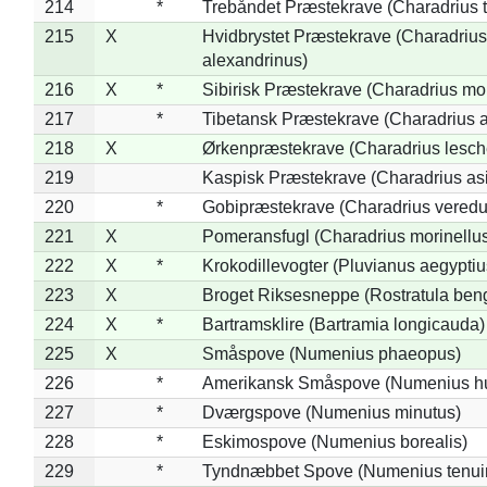
214
*
Trebåndet Præstekrave (Charadrius tr
215
X
Hvidbrystet Præstekrave (Charadrius
alexandrinus)
216
X
*
Sibirisk Præstekrave (Charadrius mo
217
*
Tibetansk Præstekrave (Charadrius at
218
X
Ørkenpræstekrave (Charadrius lesche
219
Kaspisk Præstekrave (Charadrius asi
220
*
Gobipræstekrave (Charadrius veredu
221
X
Pomeransfugl (Charadrius morinellu
222
X
*
Krokodillevogter (Pluvianus aegyptiu
223
X
Broget Riksesneppe (Rostratula ben
224
X
*
Bartramsklire (Bartramia longicauda)
225
X
Småspove (Numenius phaeopus)
226
*
Amerikansk Småspove (Numenius h
227
*
Dværgspove (Numenius minutus)
228
*
Eskimospove (Numenius borealis)
229
*
Tyndnæbbet Spove (Numenius tenuiro