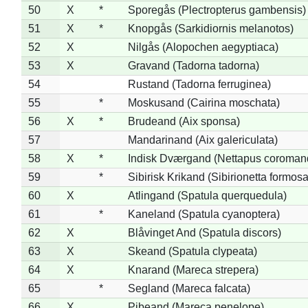
50
X
*
Sporegås (Plectropterus gambensis)
51
X
*
Knopgås (Sarkidiornis melanotos)
52
X
Nilgås (Alopochen aegyptiaca)
53
X
Gravand (Tadorna tadorna)
54
Rustand (Tadorna ferruginea)
55
*
Moskusand (Cairina moschata)
56
X
*
Brudeand (Aix sponsa)
57
Mandarinand (Aix galericulata)
58
X
*
Indisk Dværgand (Nettapus coroman
59
*
Sibirisk Krikand (Sibirionetta formosa
60
X
Atlingand (Spatula querquedula)
61
*
Kaneland (Spatula cyanoptera)
62
X
Blåvinget And (Spatula discors)
63
X
Skeand (Spatula clypeata)
64
X
Knarand (Mareca strepera)
65
*
Segland (Mareca falcata)
66
X
Pibeand (Mareca penelope)