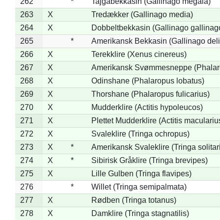
262
*
Tajgabekkasin (Gallinago megala)
263
X
Tredækker (Gallinago media)
264
X
Dobbeltbekkasin (Gallinago gallinag
265
*
Amerikansk Bekkasin (Gallinago deli
266
X
Terekklire (Xenus cinereus)
267
X
Amerikansk Svømmesneppe (Phalarop
268
X
Odinshane (Phalaropus lobatus)
269
X
Thorshane (Phalaropus fulicarius)
270
X
Mudderklire (Actitis hypoleucos)
271
X
Plettet Mudderklire (Actitis maculariu
272
X
Svaleklire (Tringa ochropus)
273
X
*
Amerikansk Svaleklire (Tringa solitar
274
X
*
Sibirisk Gråklire (Tringa brevipes)
275
X
Lille Gulben (Tringa flavipes)
276
*
Willet (Tringa semipalmata)
277
X
Rødben (Tringa totanus)
278
X
Damklire (Tringa stagnatilis)