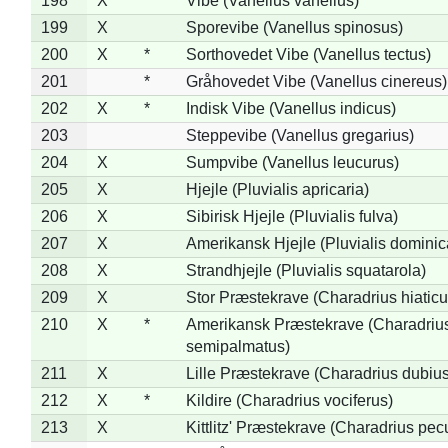
198
X
Vibe (Vanellus vanellus)
199
X
Sporevibe (Vanellus spinosus)
200
X
*
Sorthovedet Vibe (Vanellus tectus)
201
*
Gråhovedet Vibe (Vanellus cinereus)
202
X
*
Indisk Vibe (Vanellus indicus)
203
Steppevibe (Vanellus gregarius)
204
X
Sumpvibe (Vanellus leucurus)
205
X
Hjejle (Pluvialis apricaria)
206
X
Sibirisk Hjejle (Pluvialis fulva)
207
X
Amerikansk Hjejle (Pluvialis dominic
208
X
Strandhjejle (Pluvialis squatarola)
209
X
Stor Præstekrave (Charadrius hiaticu
210
X
*
Amerikansk Præstekrave (Charadriu
semipalmatus)
211
X
Lille Præstekrave (Charadrius dubius
212
X
*
Kildire (Charadrius vociferus)
213
X
Kittlitz' Præstekrave (Charadrius pec