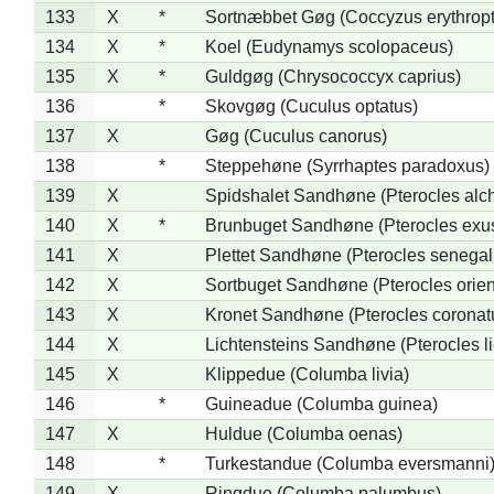
133
X
*
Sortnæbbet Gøg (Coccyzus erythrop
134
X
*
Koel (Eudynamys scolopaceus)
135
X
*
Guldgøg (Chrysococcyx caprius)
136
*
Skovgøg (Cuculus optatus)
137
X
Gøg (Cuculus canorus)
138
*
Steppehøne (Syrrhaptes paradoxus)
139
X
Spidshalet Sandhøne (Pterocles alch
140
X
*
Brunbuget Sandhøne (Pterocles exus
141
X
Plettet Sandhøne (Pterocles senegal
142
X
Sortbuget Sandhøne (Pterocles orient
143
X
Kronet Sandhøne (Pterocles coronat
144
X
Lichtensteins Sandhøne (Pterocles lic
145
X
Klippedue (Columba livia)
146
*
Guineadue (Columba guinea)
147
X
Huldue (Columba oenas)
148
*
Turkestandue (Columba eversmanni
149
X
Ringdue (Columba palumbus)