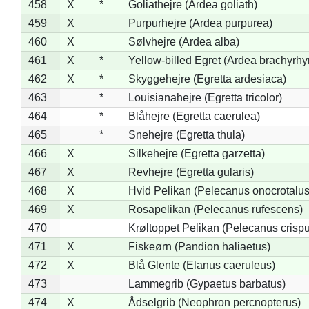
458
X
*
Goliathejre (Ardea goliath)
459
X
Purpurhejre (Ardea purpurea)
460
X
Sølvhejre (Ardea alba)
461
X
*
Yellow-billed Egret (Ardea brachyrh
462
X
*
Skyggehejre (Egretta ardesiaca)
463
*
Louisianahejre (Egretta tricolor)
464
*
Blåhejre (Egretta caerulea)
465
*
Snehejre (Egretta thula)
466
X
Silkehejre (Egretta garzetta)
467
X
Revhejre (Egretta gularis)
468
X
Hvid Pelikan (Pelecanus onocrotalus
469
X
Rosapelikan (Pelecanus rufescens)
470
Krøltoppet Pelikan (Pelecanus crisp
471
X
Fiskeørn (Pandion haliaetus)
472
X
Blå Glente (Elanus caeruleus)
473
Lammegrib (Gypaetus barbatus)
474
X
Ådselgrib (Neophron percnopterus)