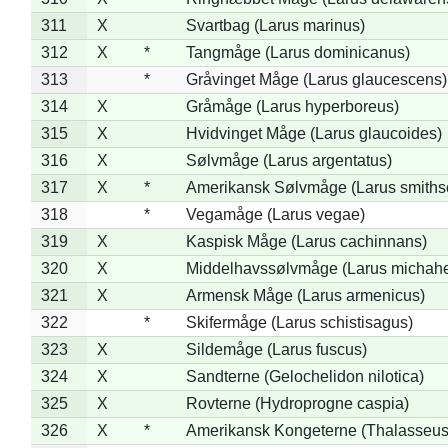
311
X
Svartbag (Larus marinus)
312
X
*
Tangmåge (Larus dominicanus)
313
*
Gråvinget Måge (Larus glaucescens)
314
X
Gråmåge (Larus hyperboreus)
315
X
Hvidvinget Måge (Larus glaucoides)
316
X
Sølvmåge (Larus argentatus)
317
X
*
Amerikansk Sølvmåge (Larus smiths
318
*
Vegamåge (Larus vegae)
319
X
Kaspisk Måge (Larus cachinnans)
320
X
Middelhavssølvmåge (Larus michahel
321
X
Armensk Måge (Larus armenicus)
322
*
Skifermåge (Larus schistisagus)
323
X
Sildemåge (Larus fuscus)
324
X
Sandterne (Gelochelidon nilotica)
325
X
Rovterne (Hydroprogne caspia)
326
X
*
Amerikansk Kongeterne (Thalasseu