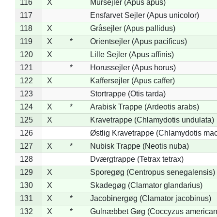
116
X
Mursejler (Apus apus)
117
Ensfarvet Sejler (Apus unicolor)
118
X
Gråsejler (Apus pallidus)
119
X
*
Orientsejler (Apus pacificus)
120
X
Lille Sejler (Apus affinis)
121
*
Horussejler (Apus horus)
122
X
Kaffersejler (Apus caffer)
123
Stortrappe (Otis tarda)
124
X
*
Arabisk Trappe (Ardeotis arabs)
125
X
Kravetrappe (Chlamydotis undulata)
126
Østlig Kravetrappe (Chlamydotis mac
127
X
*
Nubisk Trappe (Neotis nuba)
128
Dværgtrappe (Tetrax tetrax)
129
X
Sporegøg (Centropus senegalensis)
130
X
Skadegøg (Clamator glandarius)
131
X
*
Jacobinergøg (Clamator jacobinus)
132
X
*
Gulnæbbet Gøg (Coccyzus american