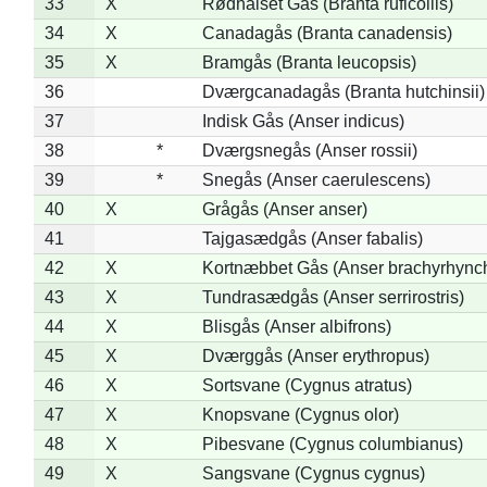
33
X
Rødhalset Gås (Branta ruficollis)
34
X
Canadagås (Branta canadensis)
35
X
Bramgås (Branta leucopsis)
36
Dværgcanadagås (Branta hutchinsii)
37
Indisk Gås (Anser indicus)
38
*
Dværgsnegås (Anser rossii)
39
*
Snegås (Anser caerulescens)
40
X
Grågås (Anser anser)
41
Tajgasædgås (Anser fabalis)
42
X
Kortnæbbet Gås (Anser brachyrhync
43
X
Tundrasædgås (Anser serrirostris)
44
X
Blisgås (Anser albifrons)
45
X
Dværggås (Anser erythropus)
46
X
Sortsvane (Cygnus atratus)
47
X
Knopsvane (Cygnus olor)
48
X
Pibesvane (Cygnus columbianus)
49
X
Sangsvane (Cygnus cygnus)