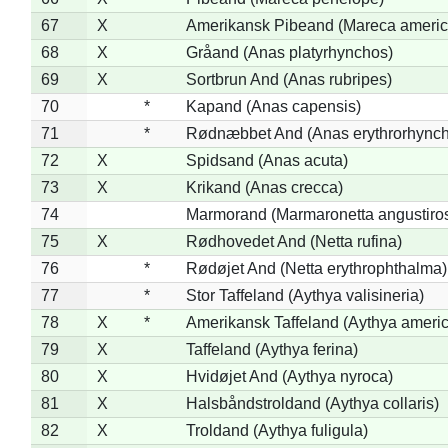
67
X
Amerikansk Pibeand (Mareca americ
68
X
Gråand (Anas platyrhynchos)
69
X
Sortbrun And (Anas rubripes)
70
*
Kapand (Anas capensis)
71
*
Rødnæbbet And (Anas erythrorhynch
72
X
Spidsand (Anas acuta)
73
X
Krikand (Anas crecca)
74
Marmorand (Marmaronetta angustirost
75
X
Rødhovedet And (Netta rufina)
76
*
Rødøjet And (Netta erythrophthalma)
77
*
Stor Taffeland (Aythya valisineria)
78
X
*
Amerikansk Taffeland (Aythya ameri
79
X
Taffeland (Aythya ferina)
80
X
Hvidøjet And (Aythya nyroca)
81
X
Halsbåndstroldand (Aythya collaris)
82
X
Troldand (Aythya fuligula)