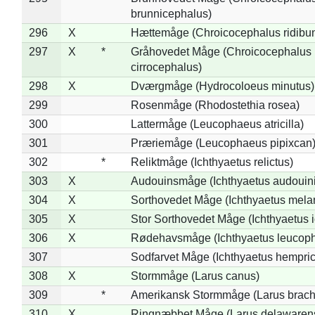
brunnicephalus)
296
X
Hættemåge (Chroicocephalus ridibu
297
X
*
Gråhovedet Måge (Chroicocephalus
cirrocephalus)
298
X
Dværgmåge (Hydrocoloeus minutus)
299
Rosenmåge (Rhodostethia rosea)
300
Lattermåge (Leucophaeus atricilla)
301
Præriemåge (Leucophaeus pipixcan
302
*
Reliktmåge (Ichthyaetus relictus)
303
X
Audouinsmåge (Ichthyaetus audouini
304
X
Sorthovedet Måge (Ichthyaetus mela
305
X
Stor Sorthovedet Måge (Ichthyaetus 
306
X
Rødehavsmåge (Ichthyaetus leucop
307
Sodfarvet Måge (Ichthyaetus hempric
308
X
Stormmåge (Larus canus)
309
*
Amerikansk Stormmåge (Larus brach
310
X
Ringnæbbet Måge (Larus delawarens