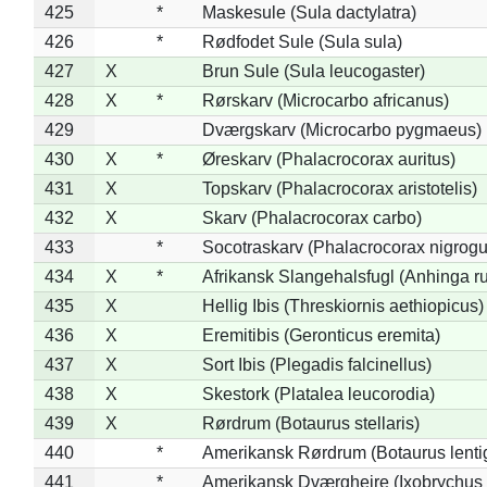
425
*
Maskesule (Sula dactylatra)
426
*
Rødfodet Sule (Sula sula)
427
X
Brun Sule (Sula leucogaster)
428
X
*
Rørskarv (Microcarbo africanus)
429
Dværgskarv (Microcarbo pygmaeus)
430
X
*
Øreskarv (Phalacrocorax auritus)
431
X
Topskarv (Phalacrocorax aristotelis)
432
X
Skarv (Phalacrocorax carbo)
433
*
Socotraskarv (Phalacrocorax nigrogul
434
X
*
Afrikansk Slangehalsfugl (Anhinga ru
435
X
Hellig Ibis (Threskiornis aethiopicus)
436
X
Eremitibis (Geronticus eremita)
437
X
Sort Ibis (Plegadis falcinellus)
438
X
Skestork (Platalea leucorodia)
439
X
Rørdrum (Botaurus stellaris)
440
*
Amerikansk Rørdrum (Botaurus lenti
441
*
Amerikansk Dværghejre (Ixobrychus e