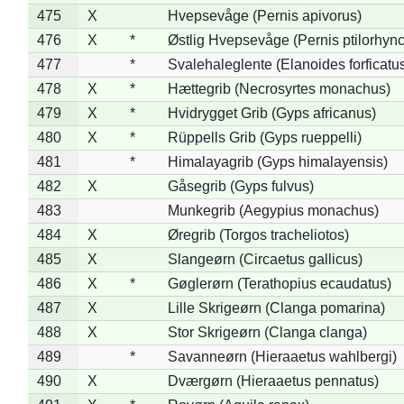
475
X
Hvepsevåge (Pernis apivorus)
476
X
*
Østlig Hvepsevåge (Pernis ptilorhyn
477
*
Svalehaleglente (Elanoides forficatu
478
X
*
Hættegrib (Necrosyrtes monachus)
479
X
*
Hvidrygget Grib (Gyps africanus)
480
X
*
Rüppells Grib (Gyps rueppelli)
481
*
Himalayagrib (Gyps himalayensis)
482
X
Gåsegrib (Gyps fulvus)
483
Munkegrib (Aegypius monachus)
484
X
Øregrib (Torgos tracheliotos)
485
X
Slangeørn (Circaetus gallicus)
486
X
*
Gøglerørn (Terathopius ecaudatus)
487
X
Lille Skrigeørn (Clanga pomarina)
488
X
Stor Skrigeørn (Clanga clanga)
489
*
Savanneørn (Hieraaetus wahlbergi)
490
X
Dværgørn (Hieraaetus pennatus)