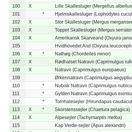
100
X
Lille Skallesluger (Mergellus albellus
101
*
Hjelmskallesluger (Lophodytes cucul
102
X
Stor Skallesluger (Mergus merganser
103
X
Toppet Skallesluger (Mergus serrator
104
X
Amerikansk Skarveand (Oxyura jama
105
Hvidhovedet And (Oxyura leucoceph
106
X
*
Nathøg (Chordeiles minor)
107
X
Rødhalset Natravn (Caprimulgus rufic
108
X
Natravn (Caprimulgus europaeus)
109
Ørkennatravn (Caprimulgus aegyptiu
110
*
Nubisk Natravn (Caprimulgus nubicu
111
*
Gylden Natravn (Caprimulgus eximiu
112
*
Tornhalesejler (Hirundapus caudacut
113
X
*
Skorstenssejler (Chaetura pelagica)
114
X
Alpesejler (Tachymarptis melba)
115
Kap Verde-sejler (Apus alexandri)