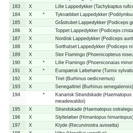
183
X
Lille Lappedykker (Tachybaptus rufico
184
X
*
Tyknæbbet Lappedykker (Podilymbu
185
X
Gråstrubet Lappedykker (Podiceps g
186
X
Toppet Lappedykker (Podiceps crista
187
X
Nordisk Lappedykker (Podiceps aurit
188
X
Sorthalset Lappedykker (Podiceps nig
189
X
Stor Flamingo (Phoenicopterus rose
190
X
*
Lille Flamingo (Phoeniconaias minor
191
X
*
Europæisk Løbehøne (Turnix sylvati
192
X
Triel (Burhinus oedicnemus)
193
X
Senegaltriel (Burhinus senegalensis
194
*
Kanarisk Strandskade (Haematopus
meadewaldoi)
195
X
Strandskade (Haematopus ostralegu
196
X
Stylteløber (Himantopus himantopus
197
X
Klyde (Recurvirostra avosetta)