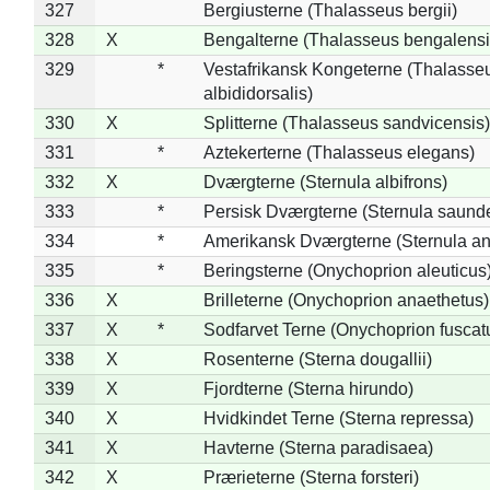
327
Bergiusterne (Thalasseus bergii)
328
X
Bengalterne (Thalasseus bengalensi
329
*
Vestafrikansk Kongeterne (Thalasse
albididorsalis)
330
X
Splitterne (Thalasseus sandvicensis)
331
*
Aztekerterne (Thalasseus elegans)
332
X
Dværgterne (Sternula albifrons)
333
*
Persisk Dværgterne (Sternula saunde
334
*
Amerikansk Dværgterne (Sternula ant
335
*
Beringsterne (Onychoprion aleuticus
336
X
Brilleterne (Onychoprion anaethetus)
337
X
*
Sodfarvet Terne (Onychoprion fuscat
338
X
Rosenterne (Sterna dougallii)
339
X
Fjordterne (Sterna hirundo)
340
X
Hvidkindet Terne (Sterna repressa)
341
X
Havterne (Sterna paradisaea)
342
X
Prærieterne (Sterna forsteri)