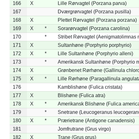
166
X
Lille Rørvagtel (Porzana parva)
167
Dværgrørvagtel (Porzana pusilla)
168
X
Plettet Rørvagtel (Porzana porzana)
169
X
*
Sorarørvagtel (Porzana carolina)
170
*
Stribet Rørvagtel (Aenigmatolimnas 
171
X
Sultanhøne (Porphyrio porphyrio)
172
X
*
Lille Sultanhøne (Porphyrio alleni)
173
*
Amerikansk Sultanhøne (Porphyrio m
174
X
Grønbenet Rørhøne (Gallinula chlor
175
X
*
Lille Rørhøne (Paragallinula angulat
176
Kamblishøne (Fulica cristata)
177
X
Blishøne (Fulica atra)
178
X
*
Amerikansk Blishøne (Fulica americ
179
*
Snetrane (Leucogeranus leucogeran
180
X
*
Prærietrane (Antigone canadensis)
181
Jomfrutrane (Grus virgo)
182
X
Trane (Grus grus)