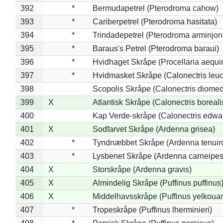
392
*
Bermudapetrel (Pterodroma cahow)
393
*
Cariberpetrel (Pterodroma hasitata)
394
*
Trindadepetrel (Pterodroma arminjon
395
*
Baraus's Petrel (Pterodroma baraui)
396
*
Hvidhaget Skråpe (Procellaria aequin
397
*
Hvidmasket Skråpe (Calonectris leu
398
Scopolis Skråpe (Calonectris diome
399
X
Atlantisk Skråpe (Calonectris boreali
400
Kap Verde-skråpe (Calonectris edwar
401
X
Sodfarvet Skråpe (Ardenna grisea)
402
*
Tyndnæbbet Skråpe (Ardenna tenuiro
403
*
Lysbenet Skråpe (Ardenna carneipes
404
X
Storskråpe (Ardenna gravis)
405
X
Almindelig Skråpe (Puffinus puffinus
406
X
Middelhavsskråpe (Puffinus yelkoua
407
*
Tropeskråpe (Puffinus lherminieri)