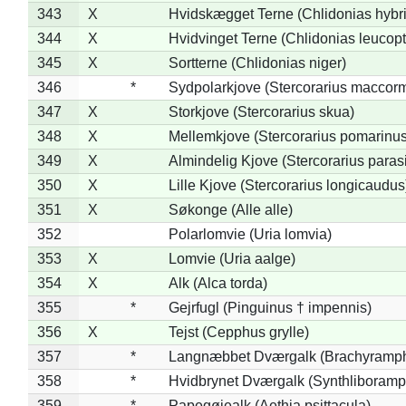
343
X
Hvidskægget Terne (Chlidonias hybr
344
X
Hvidvinget Terne (Chlidonias leucopt
345
X
Sortterne (Chlidonias niger)
346
*
Sydpolarkjove (Stercorarius maccorm
347
X
Storkjove (Stercorarius skua)
348
X
Mellemkjove (Stercorarius pomarinus
349
X
Almindelig Kjove (Stercorarius parasi
350
X
Lille Kjove (Stercorarius longicaudus
351
X
Søkonge (Alle alle)
352
Polarlomvie (Uria lomvia)
353
X
Lomvie (Uria aalge)
354
X
Alk (Alca torda)
355
*
Gejrfugl (Pinguinus † impennis)
356
X
Tejst (Cepphus grylle)
357
*
Langnæbbet Dværgalk (Brachyramph
358
*
Hvidbrynet Dværgalk (Synthliboramp
359
*
Papegøjealk (Aethia psittacula)