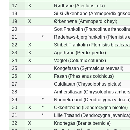
17
X
Rødhøne (Alectoris rufa)
18
Si-si Ørkenhøne (Ammoperdix griseo
19
X
Ørkenhøne (Ammoperdix heyi)
20
Sort Frankolin (Francolinus francolin
21
*
Rødehavs-bjergfrankolin (Pternistis e
22
X
Stribet Frankolin (Pternistis bicalcara
23
X
Agerhøne (Perdix perdix)
24
X
Vagtel (Coturnix coturnix)
25
Kongefasan (Syrmaticus reevesii)
26
X
Fasan (Phasianus colchicus)
27
Guldfasan (Chrysolophus pictus)
28
Amherstfasan (Chrysolophus amhers
29
*
Nonnetræand (Dendrocygna viduata
30
X
*
Okkertræand (Dendrocygna bicolor)
31
*
Lille Træand (Dendrocygna javanica
32
X
Knortegås (Branta bernicla)