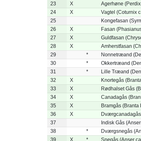
23
X
Agerhøne (Perdix 
24
X
Vagtel (Coturnix c
25
Kongefasan (Syrma
26
X
Fasan (Phasianus
27
X
Guldfasan (Chryso
28
X
Amherstfasan (Ch
29
*
Nonnetræand (De
30
*
Okkertræand (Den
31
*
Lille Træand (De
32
X
Knortegås (Branta
33
X
Rødhalset Gås (Bra
34
X
Canadagås (Brant
35
X
Bramgås (Branta 
36
X
Dværgcanadagås (
37
Indisk Gås (Anser
38
*
Dværgsnegås (Ans
39
X
*
Snegås (Anser ca