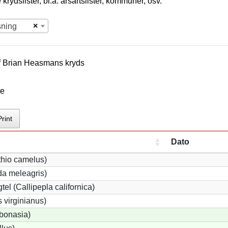
krydslister, bl.a. årsartslister, kommuner, osv.
×
sning
f
Brian Heasman
s kryds
te
Print
Dato
thio camelus)
a meleagris)
tel (Callipepla californica)
 virginianus)
 bonasia)