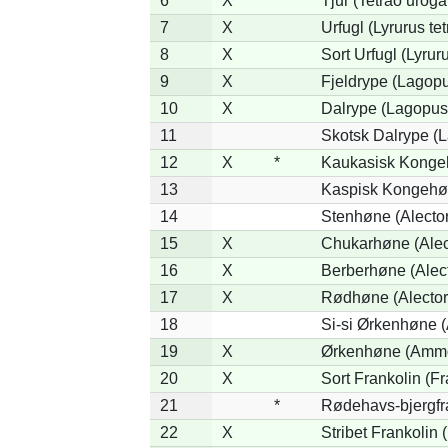
6
X
Tjur (Tetrao uroga
7
X
Urfugl (Lyrurus tet
8
X
Sort Urfugl (Lyrur
9
X
Fjeldrype (Lagop
10
X
Dalrype (Lagopus
11
Skotsk Dalrype (L
12
X
*
Kaukasisk Kongeh
13
Kaspisk Kongehøn
14
Stenhøne (Alector
15
X
Chukarhøne (Alect
16
X
Berberhøne (Alect
17
X
Rødhøne (Alectori
18
Si-si Ørkenhøne 
19
X
Ørkenhøne (Ammo
20
X
Sort Frankolin (Fr
21
*
Rødehavs-bjergfran
22
X
Stribet Frankolin (