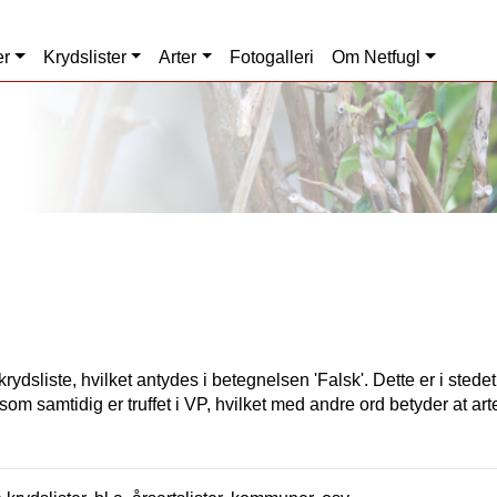
er
Krydslister
Arter
Fotogalleri
Om Netfugl
rydsliste, hvilket antydes i betegnelsen 'Falsk'. Dette er i stede
som samtidig er truffet i VP, hvilket med andre ord betyder at art