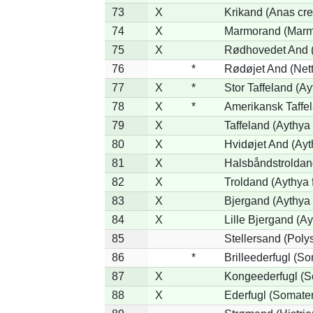
73
X
Krikand (Anas cre
74
X
Marmorand (Marmar
75
X
Rødhovedet And (N
76
*
Rødøjet And (Nett
77
X
*
Stor Taffeland (Ay
78
X
*
Amerikansk Taffe
79
X
Taffeland (Aythya 
80
X
Hvidøjet And (Ayt
81
X
Halsbåndstroldand
82
X
Troldand (Aythya f
83
X
Bjergand (Aythya 
84
X
Lille Bjergand (Ayt
85
Stellersand (Polyst
86
*
Brilleederfugl (So
87
X
Kongeederfugl (So
88
X
Ederfugl (Somater