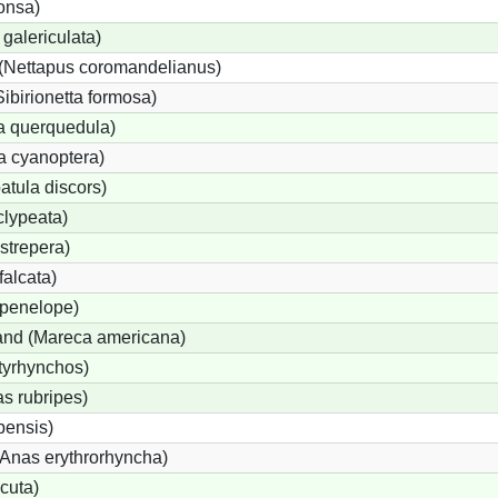
onsa)
galericulata)
(Nettapus coromandelianus)
Sibirionetta formosa)
a querquedula)
a cyanoptera)
atula discors)
clypeata)
strepera)
alcata)
penelope)
nd (Mareca americana)
tyrhynchos)
s rubripes)
ensis)
nas erythrorhyncha)
cuta)