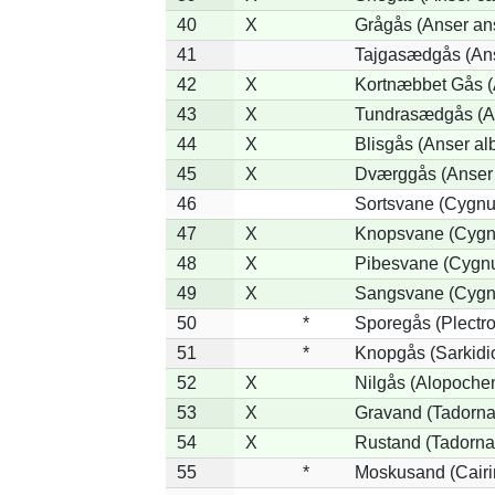
40
X
Grågås (Anser an
41
Tajgasædgås (Ans
42
X
Kortnæbbet Gås (
43
X
Tundrasædgås (Ans
44
X
Blisgås (Anser alb
45
X
Dværggås (Anser 
46
Sortsvane (Cygnus
47
X
Knopsvane (Cygnu
48
X
Pibesvane (Cygn
49
X
Sangsvane (Cygn
50
*
Sporegås (Plectr
51
*
Knopgås (Sarkidi
52
X
Nilgås (Alopoche
53
X
Gravand (Tadorna
54
X
Rustand (Tadorna 
55
*
Moskusand (Cairi