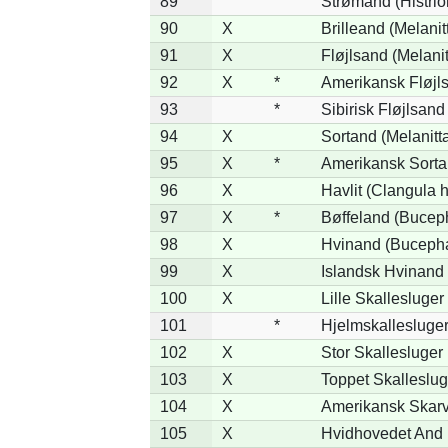
89
Strømand (Histrion
90
X
Brilleand (Melanitt
91
X
Fløjlsand (Melanit
92
X
*
Amerikansk Fløjls
93
*
Sibirisk Fløjlsand
94
X
Sortand (Melanitta
95
X
*
Amerikansk Sorta
96
X
Havlit (Clangula 
97
X
*
Bøffeland (Buceph
98
X
Hvinand (Bucepha
99
X
Islandsk Hvinand 
100
X
Lille Skallesluger
101
*
Hjelmskallesluger
102
X
Stor Skallesluger
103
X
Toppet Skalleslug
104
X
Amerikansk Skarv
105
X
Hvidhovedet And 