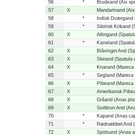
56
*
Brudeand (Aix sp
57
X
Mandarinand (Aix 
58
*
Indisk Dværgand 
59
*
Sibirisk Krikand (
60
X
Atlingand (Spatul
61
*
Kaneland (Spatul
62
X
Blåvinget And (Sp
63
X
Skeand (Spatula 
64
X
Knarand (Mareca 
65
*
Segland (Mareca f
66
X
Pibeand (Mareca 
67
X
Amerikansk Pibea
68
X
Gråand (Anas pla
69
X
Sortbrun And (Ana
70
*
Kapand (Anas cap
71
*
Rødnæbbet And (A
72
X
Spidsand (Anas a