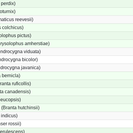
perdix)
oturnix)
ticus reevesii)
 colchicus)
lophus pictus)
rysolophus amherstiae)
ndrocygna viduata)
drocygna bicolor)
ndrocygna javanica)
 bernicla)
nta ruficollis)
a canadensis)
leucopsis)
Branta hutchinsii)
 indicus)
er rossii)
erulescens)