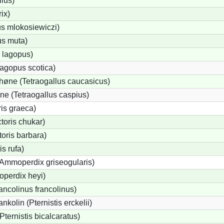
llus)
rix)
us mlokosiewiczi)
us muta)
 lagopus)
agopus scotica)
øne (Tetraogallus caucasicus)
e (Tetraogallus caspius)
is graeca)
oris chukar)
oris barbara)
s rufa)
(Ammoperdix griseogularis)
perdix heyi)
ancolinus francolinus)
kolin (Pternistis erckelii)
Pternistis bicalcaratus)