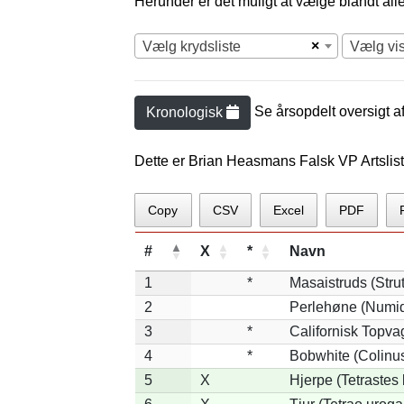
Herunder er det muligt at vælge blandt alle 
×
Vælg krydsliste
Vælg vi
Se årsopdelt oversigt a
Kronologisk
Dette er Brian Heasmans Falsk VP Artslis
Copy
CSV
Excel
PDF
#
X
*
Navn
1
*
Masaistruds (Stru
2
Perlehøne (Numid
3
*
Californisk Topvag
4
*
Bobwhite (Colinus
5
X
Hjerpe (Tetrastes