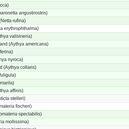
cca)
onetta angustirostris)
etta rufina)
a erythrophthalma)
thya valisineria)
land (Aythya americana)
ferina)
hya nyroca)
 (Aythya collaris)
uligula)
marila)
hya affinis)
icta stelleri)
materia fischeri)
materia spectabilis)
ia mollissima)