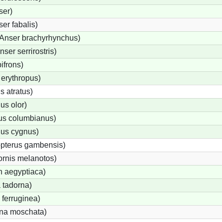
ser)
er fabalis)
Anser brachyrhynchus)
er serrirostris)
ifrons)
erythropus)
 atratus)
s olor)
us columbianus)
us cygnus)
opterus gambensis)
ornis melanotos)
n aegyptiaca)
 tadorna)
ferruginea)
na moschata)