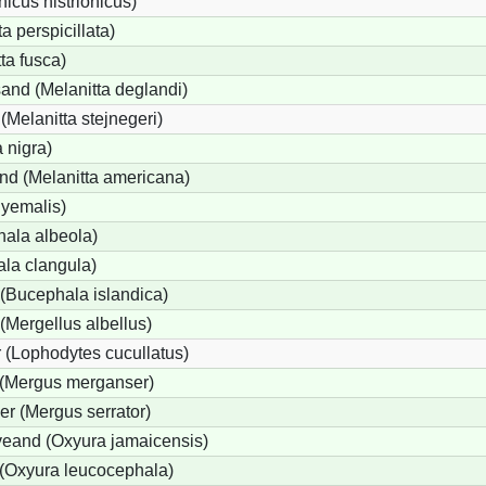
icus histrionicus)
a perspicillata)
ta fusca)
and (Melanitta deglandi)
 (Melanitta stejnegeri)
 nigra)
nd (Melanitta americana)
hyemalis)
ala albeola)
la clangula)
(Bucephala islandica)
 (Mergellus albellus)
 (Lophodytes cucullatus)
 (Mergus merganser)
er (Mergus serrator)
eand (Oxyura jamaicensis)
(Oxyura leucocephala)