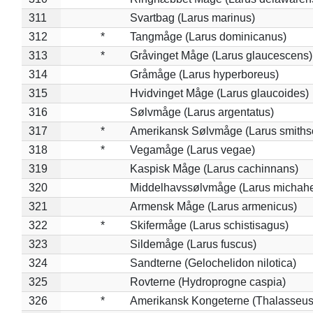
311
Svartbag (Larus marinus)
312
*
Tangmåge (Larus dominicanus)
313
*
Gråvinget Måge (Larus glaucescens)
314
Gråmåge (Larus hyperboreus)
315
Hvidvinget Måge (Larus glaucoides)
316
Sølvmåge (Larus argentatus)
317
*
Amerikansk Sølvmåge (Larus smiths
318
*
Vegamåge (Larus vegae)
319
Kaspisk Måge (Larus cachinnans)
320
Middelhavssølvmåge (Larus michahel
321
Armensk Måge (Larus armenicus)
322
*
Skifermåge (Larus schistisagus)
323
Sildemåge (Larus fuscus)
324
Sandterne (Gelochelidon nilotica)
325
Rovterne (Hydroprogne caspia)
326
*
Amerikansk Kongeterne (Thalasseu