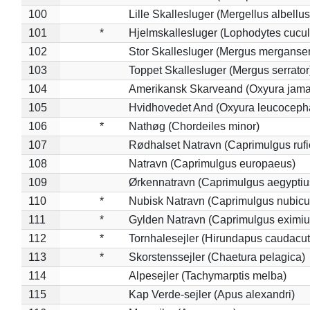
100
Lille Skallesluger (Mergellus albellus
101
*
Hjelmskallesluger (Lophodytes cucul
102
Stor Skallesluger (Mergus merganser
103
Toppet Skallesluger (Mergus serrator
104
Amerikansk Skarveand (Oxyura jama
105
Hvidhovedet And (Oxyura leucoceph
106
*
Nathøg (Chordeiles minor)
107
Rødhalset Natravn (Caprimulgus rufic
108
Natravn (Caprimulgus europaeus)
109
Ørkennatravn (Caprimulgus aegyptiu
110
*
Nubisk Natravn (Caprimulgus nubicu
111
*
Gylden Natravn (Caprimulgus eximiu
112
*
Tornhalesejler (Hirundapus caudacut
113
*
Skorstenssejler (Chaetura pelagica)
114
Alpesejler (Tachymarptis melba)
115
Kap Verde-sejler (Apus alexandri)