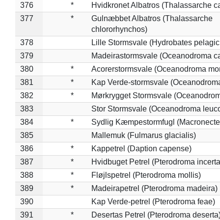
376
*
Hvidkronet Albatros (Thalassarche c
377
*
Gulnæbbet Albatros (Thalassarche
chlororhynchos)
378
Lille Stormsvale (Hydrobates pelagic
379
Madeirastormsvale (Oceanodroma ca
380
*
Acorerstormsvale (Oceanodroma mon
381
*
Kap Verde-stormsvale (Oceanodroma
382
*
Mørkrygget Stormsvale (Oceanodrom
383
Stor Stormsvale (Oceanodroma leuc
384
*
Sydlig Kæmpestormfugl (Macronecte
385
Mallemuk (Fulmarus glacialis)
386
*
Kappetrel (Daption capense)
387
*
Hvidbuget Petrel (Pterodroma incerta
388
*
Fløjlspetrel (Pterodroma mollis)
389
*
Madeirapetrel (Pterodroma madeira)
390
Kap Verde-petrel (Pterodroma feae)
391
*
Desertas Petrel (Pterodroma deserta