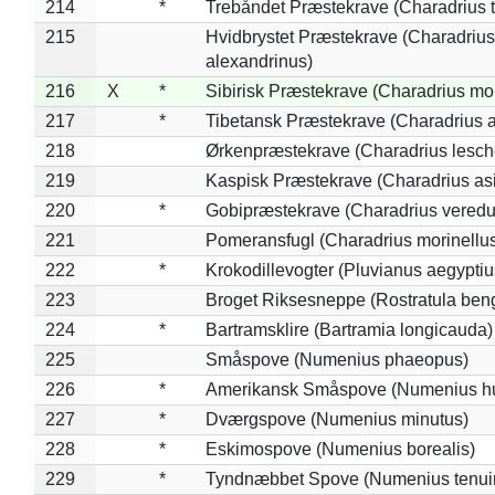
214
*
Trebåndet Præstekrave (Charadrius tr
215
Hvidbrystet Præstekrave (Charadrius
alexandrinus)
216
X
*
Sibirisk Præstekrave (Charadrius mo
217
*
Tibetansk Præstekrave (Charadrius at
218
Ørkenpræstekrave (Charadrius lesche
219
Kaspisk Præstekrave (Charadrius asi
220
*
Gobipræstekrave (Charadrius veredu
221
Pomeransfugl (Charadrius morinellu
222
*
Krokodillevogter (Pluvianus aegyptiu
223
Broget Riksesneppe (Rostratula ben
224
*
Bartramsklire (Bartramia longicauda)
225
Småspove (Numenius phaeopus)
226
*
Amerikansk Småspove (Numenius h
227
*
Dværgspove (Numenius minutus)
228
*
Eskimospove (Numenius borealis)
229
*
Tyndnæbbet Spove (Numenius tenuiro