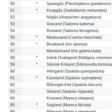
50
*
Sporegås (Plectropterus gambensis)
51
*
Knopgås (Sarkidiornis melanotos)
52
Nilgås (Alopochen aegyptiaca)
53
Gravand (Tadorna tadorna)
54
Rustand (Tadorna ferruginea)
55
*
Moskusand (Cairina moschata)
56
*
Brudeand (Aix sponsa)
57
Mandarinand (Aix galericulata)
58
*
Indisk Dværgand (Nettapus coroman
59
*
Sibirisk Krikand (Sibirionetta formosa
60
Atlingand (Spatula querquedula)
61
*
Kaneland (Spatula cyanoptera)
62
Blåvinget And (Spatula discors)
63
Skeand (Spatula clypeata)
64
Knarand (Mareca strepera)
65
*
Segland (Mareca falcata)
66
Pibeand (Mareca penelope)