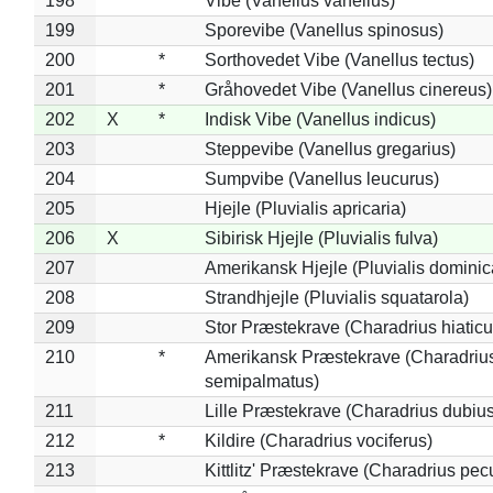
198
Vibe (Vanellus vanellus)
199
Sporevibe (Vanellus spinosus)
200
*
Sorthovedet Vibe (Vanellus tectus)
201
*
Gråhovedet Vibe (Vanellus cinereus)
202
X
*
Indisk Vibe (Vanellus indicus)
203
Steppevibe (Vanellus gregarius)
204
Sumpvibe (Vanellus leucurus)
205
Hjejle (Pluvialis apricaria)
206
X
Sibirisk Hjejle (Pluvialis fulva)
207
Amerikansk Hjejle (Pluvialis dominic
208
Strandhjejle (Pluvialis squatarola)
209
Stor Præstekrave (Charadrius hiaticu
210
*
Amerikansk Præstekrave (Charadriu
semipalmatus)
211
Lille Præstekrave (Charadrius dubius
212
*
Kildire (Charadrius vociferus)
213
Kittlitz' Præstekrave (Charadrius pec