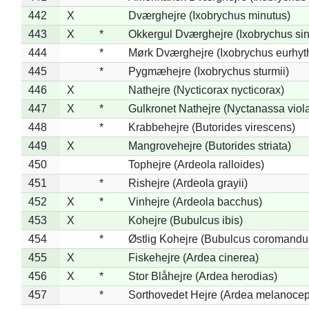
442
X
Dværghejre (Ixobrychus minutus)
443
X
*
Okkergul Dværghejre (Ixobrychus sin
444
*
Mørk Dværghejre (Ixobrychus eurhy
445
*
Pygmæhejre (Ixobrychus sturmii)
446
X
Nathejre (Nycticorax nycticorax)
447
X
*
Gulkronet Nathejre (Nyctanassa viol
448
*
Krabbehejre (Butorides virescens)
449
X
Mangrovehejre (Butorides striata)
450
Tophejre (Ardeola ralloides)
451
*
Rishejre (Ardeola grayii)
452
X
*
Vinhejre (Ardeola bacchus)
453
X
Kohejre (Bubulcus ibis)
454
*
Østlig Kohejre (Bubulcus coromandu
455
X
Fiskehejre (Ardea cinerea)
456
X
*
Stor Blåhejre (Ardea herodias)
457
*
Sorthovedet Hejre (Ardea melanocep