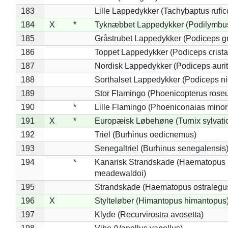
183
Lille Lappedykker (Tachybaptus rufico
184
X
*
Tyknæbbet Lappedykker (Podilymbu
185
Gråstrubet Lappedykker (Podiceps g
186
Toppet Lappedykker (Podiceps crista
187
Nordisk Lappedykker (Podiceps aurit
188
Sorthalset Lappedykker (Podiceps nig
189
Stor Flamingo (Phoenicopterus rose
190
*
Lille Flamingo (Phoeniconaias minor
191
X
*
Europæisk Løbehøne (Turnix sylvati
192
Triel (Burhinus oedicnemus)
193
Senegaltriel (Burhinus senegalensis
194
*
Kanarisk Strandskade (Haematopus
meadewaldoi)
195
Strandskade (Haematopus ostralegu
196
X
Stylteløber (Himantopus himantopus
197
Klyde (Recurvirostra avosetta)