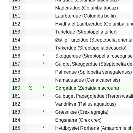
150
Madeiradue (Columba trocaz)
151
Laurbærdue (Columba bollii)
152
Hvidhalet Laurbærdue (Columba jun
153
Turteldue (Streptopelia turtur)
154
Østlig Turteldue (Streptopelia oriental
155
Tyrkerdue (Streptopelia decaocto)
156
*
Skoggerdue (Streptopelia roseogrise
157
*
Guløjet Skoggerdue (Streptopelia de
158
Palmedue (Spilopelia senegalensis)
159
Namaquadue (Oena capensis)
160
X
*
Sørgedue (Zenaida macroura)
161
*
Gulbuget Papegøjedue (Treron waali
162
Vandrikse (Rallus aquaticus)
163
*
Græsrikse (Crex egregia)
164
Engsnarre (Crex crex)
165
*
Hvidbrystet Rørhøne (Amaurornis ph