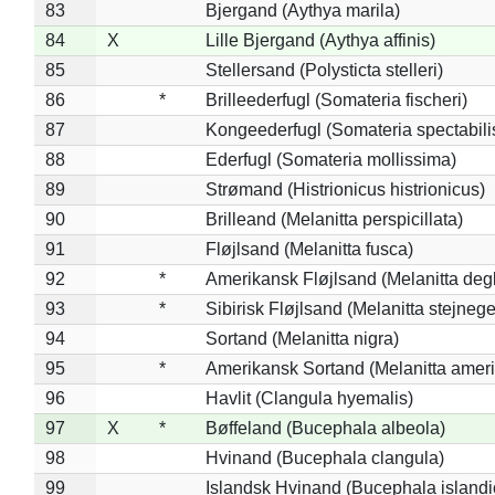
83
Bjergand (Aythya marila)
84
X
Lille Bjergand (Aythya affinis)
85
Stellersand (Polysticta stelleri)
86
*
Brilleederfugl (Somateria fischeri)
87
Kongeederfugl (Somateria spectabili
88
Ederfugl (Somateria mollissima)
89
Strømand (Histrionicus histrionicus)
90
Brilleand (Melanitta perspicillata)
91
Fløjlsand (Melanitta fusca)
92
*
Amerikansk Fløjlsand (Melanitta deg
93
*
Sibirisk Fløjlsand (Melanitta stejnege
94
Sortand (Melanitta nigra)
95
*
Amerikansk Sortand (Melanitta amer
96
Havlit (Clangula hyemalis)
97
X
*
Bøffeland (Bucephala albeola)
98
Hvinand (Bucephala clangula)
99
Islandsk Hvinand (Bucephala islandi