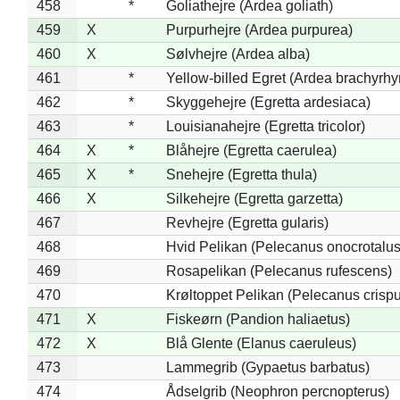
458
*
Goliathejre (Ardea goliath)
459
X
Purpurhejre (Ardea purpurea)
460
X
Sølvhejre (Ardea alba)
461
*
Yellow-billed Egret (Ardea brachyrh
462
*
Skyggehejre (Egretta ardesiaca)
463
*
Louisianahejre (Egretta tricolor)
464
X
*
Blåhejre (Egretta caerulea)
465
X
*
Snehejre (Egretta thula)
466
X
Silkehejre (Egretta garzetta)
467
Revhejre (Egretta gularis)
468
Hvid Pelikan (Pelecanus onocrotalus
469
Rosapelikan (Pelecanus rufescens)
470
Krøltoppet Pelikan (Pelecanus crisp
471
X
Fiskeørn (Pandion haliaetus)
472
X
Blå Glente (Elanus caeruleus)
473
Lammegrib (Gypaetus barbatus)
474
Ådselgrib (Neophron percnopterus)