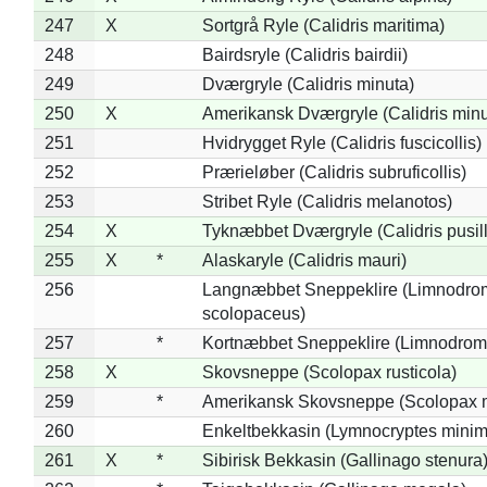
247
X
Sortgrå Ryle (Calidris maritima)
248
Bairdsryle (Calidris bairdii)
249
Dværgryle (Calidris minuta)
250
X
Amerikansk Dværgryle (Calidris minut
251
Hvidrygget Ryle (Calidris fuscicollis)
252
Prærieløber (Calidris subruficollis)
253
Stribet Ryle (Calidris melanotos)
254
X
Tyknæbbet Dværgryle (Calidris pusil
255
X
*
Alaskaryle (Calidris mauri)
256
Langnæbbet Sneppeklire (Limnodro
scolopaceus)
257
*
Kortnæbbet Sneppeklire (Limnodrom
258
X
Skovsneppe (Scolopax rusticola)
259
*
Amerikansk Skovsneppe (Scolopax m
260
Enkeltbekkasin (Lymnocryptes minim
261
X
*
Sibirisk Bekkasin (Gallinago stenura