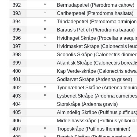
392
*
Bermudapetrel (Pterodroma cahow)
393
*
Cariberpetrel (Pterodroma hasitata)
394
*
Trindadepetrel (Pterodroma arminjon
395
*
Baraus's Petrel (Pterodroma baraui)
396
*
Hvidhaget Skråpe (Procellaria aequin
397
*
Hvidmasket Skråpe (Calonectris leu
398
Scopolis Skråpe (Calonectris diome
399
Atlantisk Skråpe (Calonectris boreali
400
Kap Verde-skråpe (Calonectris edwar
401
Sodfarvet Skråpe (Ardenna grisea)
402
*
Tyndnæbbet Skråpe (Ardenna tenuiro
403
*
Lysbenet Skråpe (Ardenna carneipes
404
Storskråpe (Ardenna gravis)
405
Almindelig Skråpe (Puffinus puffinus
406
Middelhavsskråpe (Puffinus yelkoua
407
*
Tropeskråpe (Puffinus lherminieri)