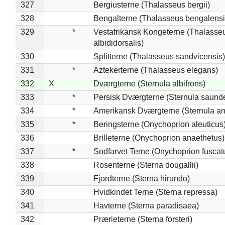
327
Bergiusterne (Thalasseus bergii)
328
Bengalterne (Thalasseus bengalensi
329
*
Vestafrikansk Kongeterne (Thalasse
albididorsalis)
330
Splitterne (Thalasseus sandvicensis)
331
*
Aztekerterne (Thalasseus elegans)
332
X
Dværgterne (Sternula albifrons)
333
*
Persisk Dværgterne (Sternula saunde
334
*
Amerikansk Dværgterne (Sternula ant
335
*
Beringsterne (Onychoprion aleuticus
336
Brilleterne (Onychoprion anaethetus)
337
*
Sodfarvet Terne (Onychoprion fuscat
338
Rosenterne (Sterna dougallii)
339
Fjordterne (Sterna hirundo)
340
Hvidkindet Terne (Sterna repressa)
341
Havterne (Sterna paradisaea)
342
Prærieterne (Sterna forsteri)