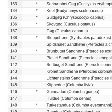
133
*
Sortnæbbet Gøg (Coccyzus erythrop
134
*
Koel (Eudynamys scolopaceus)
135
*
Guldgøg (Chrysococcyx caprius)
136
*
Skovgøg (Cuculus optatus)
137
Gøg (Cuculus canorus)
138
*
Steppehøne (Syrrhaptes paradoxus)
139
Spidshalet Sandhøne (Pterocles alch
140
*
Brunbuget Sandhøne (Pterocles exus
141
Plettet Sandhøne (Pterocles senegal
142
Sortbuget Sandhøne (Pterocles orient
143
Kronet Sandhøne (Pterocles coronat
144
Lichtensteins Sandhøne (Pterocles lic
145
Klippedue (Columba livia)
146
*
Guineadue (Columba guinea)
147
Huldue (Columba oenas)
148
*
Turkestandue (Columba eversmanni
149
Ringdue (Columba palumbus)