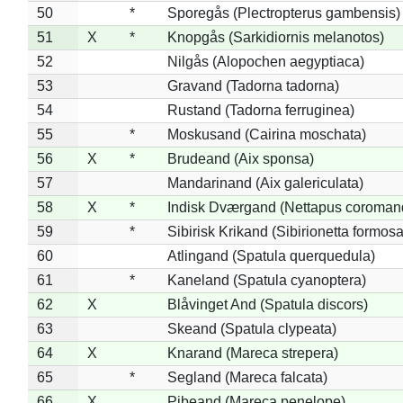
50
*
Sporegås (Plectropterus gambensis)
51
X
*
Knopgås (Sarkidiornis melanotos)
52
Nilgås (Alopochen aegyptiaca)
53
Gravand (Tadorna tadorna)
54
Rustand (Tadorna ferruginea)
55
*
Moskusand (Cairina moschata)
56
X
*
Brudeand (Aix sponsa)
57
Mandarinand (Aix galericulata)
58
X
*
Indisk Dværgand (Nettapus coroman
59
*
Sibirisk Krikand (Sibirionetta formosa
60
Atlingand (Spatula querquedula)
61
*
Kaneland (Spatula cyanoptera)
62
X
Blåvinget And (Spatula discors)
63
Skeand (Spatula clypeata)
64
X
Knarand (Mareca strepera)
65
*
Segland (Mareca falcata)
66
X
Pibeand (Mareca penelope)