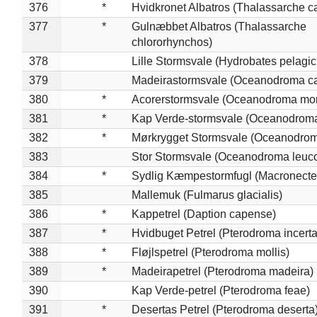
376
*
Hvidkronet Albatros (Thalassarche c
377
*
Gulnæbbet Albatros (Thalassarche
chlororhynchos)
378
Lille Stormsvale (Hydrobates pelagic
379
Madeirastormsvale (Oceanodroma ca
380
*
Acorerstormsvale (Oceanodroma mon
381
*
Kap Verde-stormsvale (Oceanodroma
382
*
Mørkrygget Stormsvale (Oceanodrom
383
Stor Stormsvale (Oceanodroma leuc
384
*
Sydlig Kæmpestormfugl (Macronecte
385
Mallemuk (Fulmarus glacialis)
386
*
Kappetrel (Daption capense)
387
*
Hvidbuget Petrel (Pterodroma incerta
388
*
Fløjlspetrel (Pterodroma mollis)
389
*
Madeirapetrel (Pterodroma madeira)
390
Kap Verde-petrel (Pterodroma feae)
391
*
Desertas Petrel (Pterodroma deserta