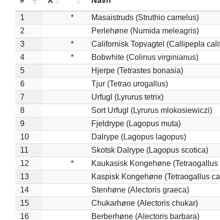
#
X
*
Navn
1
*
Masaistruds (Struthio camelus)
2
Perlehøne (Numida meleagris)
3
*
Californisk Topvagtel (Callipepla cali
4
*
Bobwhite (Colinus virginianus)
5
Hjerpe (Tetrastes bonasia)
6
Tjur (Tetrao urogallus)
7
Urfugl (Lyrurus tetrix)
8
Sort Urfugl (Lyrurus mlokosiewiczi)
9
Fjeldrype (Lagopus muta)
10
Dalrype (Lagopus lagopus)
11
Skotsk Dalrype (Lagopus scotica)
12
*
Kaukasisk Kongehøne (Tetraogallus 
13
Kaspisk Kongehøne (Tetraogallus ca
14
Stenhøne (Alectoris graeca)
15
Chukarhøne (Alectoris chukar)
16
Berberhøne (Alectoris barbara)