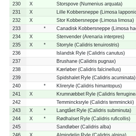
230
X
Storspove (Numenius arquata)
231
X
Lille Kobbersneppe (Limosa lapponi
232
X
Stor Kobbersneppe (Limosa limosa)
233
*
Canadisk Kobbersneppe (Limosa ha
234
X
Stenvender (Arenaria interpres)
235
X
*
Storryle (Calidris tenuirostris)
236
Islandsk Ryle (Calidris canutus)
237
Brushane (Calidris pugnax)
238
Kærløber (Calidris falcinellus)
239
Spidshalet Ryle (Calidris acuminata)
240
*
Klireryle (Calidris himantopus)
241
X
Krumnæbbet Ryle (Calidris ferrugine
242
Temmincksryle (Calidris temminckii)
243
X
*
Langtået Ryle (Calidris subminuta)
244
X
*
Rødhalset Ryle (Calidris ruficollis)
245
Sandløber (Calidris alba)
246
X
Almindelig Ryle (Calidris alpina)