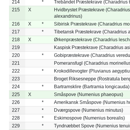
214
*
Trebåndet Præstekrave (Charadrius tr
215
X
Hvidbrystet Præstekrave (Charadrius
alexandrinus)
216
X
*
Sibirisk Præstekrave (Charadrius mo
217
*
Tibetansk Præstekrave (Charadrius at
218
X
Ørkenpræstekrave (Charadrius lesche
219
Kaspisk Præstekrave (Charadrius asi
220
*
Gobipræstekrave (Charadrius veredu
221
Pomeransfugl (Charadrius morinellu
222
*
Krokodillevogter (Pluvianus aegyptiu
223
Broget Riksesneppe (Rostratula ben
224
*
Bartramsklire (Bartramia longicauda)
225
X
Småspove (Numenius phaeopus)
226
*
Amerikansk Småspove (Numenius h
227
*
Dværgspove (Numenius minutus)
228
*
Eskimospove (Numenius borealis)
229
*
Tyndnæbbet Spove (Numenius tenuiro