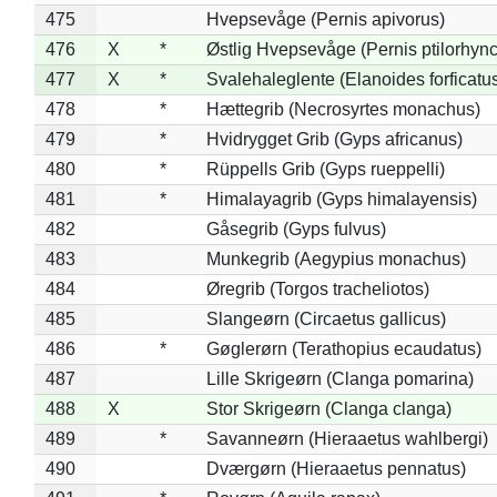
475
Hvepsevåge (Pernis apivorus)
476
X
*
Østlig Hvepsevåge (Pernis ptilorhyn
477
X
*
Svalehaleglente (Elanoides forficatu
478
*
Hættegrib (Necrosyrtes monachus)
479
*
Hvidrygget Grib (Gyps africanus)
480
*
Rüppells Grib (Gyps rueppelli)
481
*
Himalayagrib (Gyps himalayensis)
482
Gåsegrib (Gyps fulvus)
483
Munkegrib (Aegypius monachus)
484
Øregrib (Torgos tracheliotos)
485
Slangeørn (Circaetus gallicus)
486
*
Gøglerørn (Terathopius ecaudatus)
487
Lille Skrigeørn (Clanga pomarina)
488
X
Stor Skrigeørn (Clanga clanga)
489
*
Savanneørn (Hieraaetus wahlbergi)
490
Dværgørn (Hieraaetus pennatus)