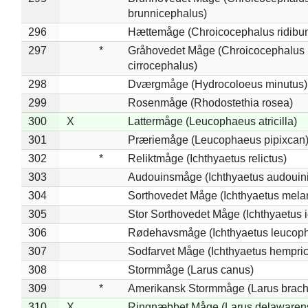
brunnicephalus)
296
Hættemåge (Chroicocephalus ridibu
297
*
Gråhovedet Måge (Chroicocephalus
cirrocephalus)
298
Dværgmåge (Hydrocoloeus minutus)
299
Rosenmåge (Rhodostethia rosea)
300
X
Lattermåge (Leucophaeus atricilla)
301
Præriemåge (Leucophaeus pipixcan
302
*
Reliktmåge (Ichthyaetus relictus)
303
Audouinsmåge (Ichthyaetus audouini
304
Sorthovedet Måge (Ichthyaetus mela
305
Stor Sorthovedet Måge (Ichthyaetus 
306
Rødehavsmåge (Ichthyaetus leucop
307
Sodfarvet Måge (Ichthyaetus hempric
308
Stormmåge (Larus canus)
309
*
Amerikansk Stormmåge (Larus brach
310
X
Ringnæbbet Måge (Larus delawarens