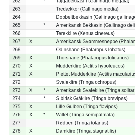
262
*
Tajgabekkasin (Gallinago megala)
263
Tredækker (Gallinago media)
264
Dobbeltbekkasin (Gallinago gallinag
265
*
Amerikansk Bekkasin (Gallinago deli
266
Terekklire (Xenus cinereus)
267
X
Amerikansk Svømmesneppe (Phalarop
268
Odinshane (Phalaropus lobatus)
269
X
Thorshane (Phalaropus fulicarius)
270
X
Mudderklire (Actitis hypoleucos)
271
X
Plettet Mudderklire (Actitis maculariu
272
Svaleklire (Tringa ochropus)
273
X
*
Amerikansk Svaleklire (Tringa solitar
274
*
Sibirisk Gråklire (Tringa brevipes)
275
X
Lille Gulben (Tringa flavipes)
276
X
*
Willet (Tringa semipalmata)
277
Rødben (Tringa totanus)
278
X
Damklire (Tringa stagnatilis)