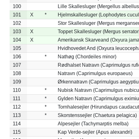
100
Lille Skallesluger (Mergellus albellus
101
X
*
Hjelmskallesluger (Lophodytes cucul
102
Stor Skallesluger (Mergus merganser
103
X
Toppet Skallesluger (Mergus serrator
104
X
Amerikansk Skarveand (Oxyura jama
105
Hvidhovedet And (Oxyura leucoceph
106
*
Nathøg (Chordeiles minor)
107
Rødhalset Natravn (Caprimulgus rufic
108
Natravn (Caprimulgus europaeus)
109
Ørkennatravn (Caprimulgus aegyptiu
110
*
Nubisk Natravn (Caprimulgus nubicu
111
*
Gylden Natravn (Caprimulgus eximiu
112
*
Tornhalesejler (Hirundapus caudacut
113
*
Skorstenssejler (Chaetura pelagica)
114
Alpesejler (Tachymarptis melba)
115
Kap Verde-sejler (Apus alexandri)