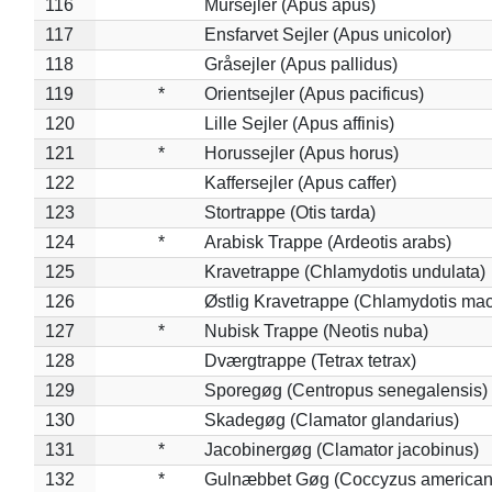
116
Mursejler (Apus apus)
117
Ensfarvet Sejler (Apus unicolor)
118
Gråsejler (Apus pallidus)
119
*
Orientsejler (Apus pacificus)
120
Lille Sejler (Apus affinis)
121
*
Horussejler (Apus horus)
122
Kaffersejler (Apus caffer)
123
Stortrappe (Otis tarda)
124
*
Arabisk Trappe (Ardeotis arabs)
125
Kravetrappe (Chlamydotis undulata)
126
Østlig Kravetrappe (Chlamydotis mac
127
*
Nubisk Trappe (Neotis nuba)
128
Dværgtrappe (Tetrax tetrax)
129
Sporegøg (Centropus senegalensis)
130
Skadegøg (Clamator glandarius)
131
*
Jacobinergøg (Clamator jacobinus)
132
*
Gulnæbbet Gøg (Coccyzus american