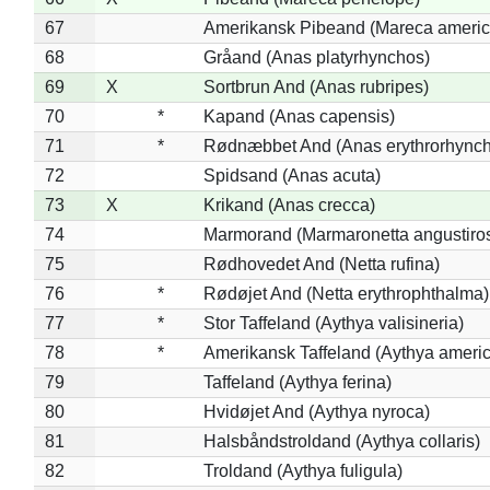
67
Amerikansk Pibeand (Mareca americ
68
Gråand (Anas platyrhynchos)
69
X
Sortbrun And (Anas rubripes)
70
*
Kapand (Anas capensis)
71
*
Rødnæbbet And (Anas erythrorhynch
72
Spidsand (Anas acuta)
73
X
Krikand (Anas crecca)
74
Marmorand (Marmaronetta angustirost
75
Rødhovedet And (Netta rufina)
76
*
Rødøjet And (Netta erythrophthalma)
77
*
Stor Taffeland (Aythya valisineria)
78
*
Amerikansk Taffeland (Aythya ameri
79
Taffeland (Aythya ferina)
80
Hvidøjet And (Aythya nyroca)
81
Halsbåndstroldand (Aythya collaris)
82
Troldand (Aythya fuligula)