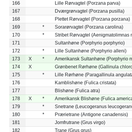
166
Lille Rørvagtel (Porzana parva)
167
Dværgrørvagtel (Porzana pusilla)
168
Plettet Rørvagtel (Porzana porzana)
169
*
Sorarørvagtel (Porzana carolina)
170
*
Stribet Rørvagtel (Aenigmatolimnas 
171
Sultanhøne (Porphyrio porphyrio)
172
*
Lille Sultanhøne (Porphyrio alleni)
173
X
*
Amerikansk Sultanhøne (Porphyrio m
174
X
Grønbenet Rørhøne (Gallinula chlor
175
*
Lille Rørhøne (Paragallinula angulat
176
Kamblishøne (Fulica cristata)
177
Blishøne (Fulica atra)
178
X
*
Amerikansk Blishøne (Fulica americ
179
*
Snetrane (Leucogeranus leucogeran
180
*
Prærietrane (Antigone canadensis)
181
Jomfrutrane (Grus virgo)
182
Trane (Grus grus)