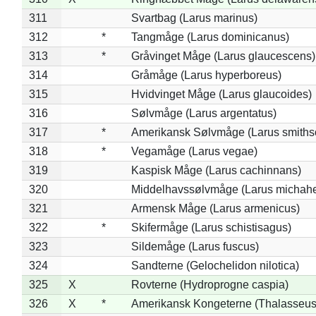
311
Svartbag (Larus marinus)
312
*
Tangmåge (Larus dominicanus)
313
*
Gråvinget Måge (Larus glaucescens)
314
Gråmåge (Larus hyperboreus)
315
Hvidvinget Måge (Larus glaucoides)
316
Sølvmåge (Larus argentatus)
317
*
Amerikansk Sølvmåge (Larus smiths
318
*
Vegamåge (Larus vegae)
319
Kaspisk Måge (Larus cachinnans)
320
Middelhavssølvmåge (Larus michahel
321
Armensk Måge (Larus armenicus)
322
*
Skifermåge (Larus schistisagus)
323
Sildemåge (Larus fuscus)
324
Sandterne (Gelochelidon nilotica)
325
X
Rovterne (Hydroprogne caspia)
326
X
*
Amerikansk Kongeterne (Thalasseu