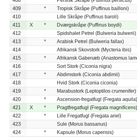
408
*
Persisk Skråpe (Puffinus persicus)
409
*
Tropisk Skråpe (Puffinus bailloni)
410
Lille Skråpe (Puffinus baroli)
411
X
*
Dværgskråpe (Puffinus boydi)
412
Spidshalet Petrel (Bulweria bulwerii)
413
*
Arabisk Petrel (Bulweria fallax)
414
Afrikansk Skovstork (Mycteria ibis)
415
*
Afrikansk Gabenæb (Anastomus lame
416
Sort Stork (Ciconia nigra)
417
*
Abdimstork (Ciconia abdimii)
418
Hvid Stork (Ciconia ciconia)
419
*
Marabustork (Leptoptilos crumenifer)
420
*
Ascension-fregatfugl (Fregata aquila
421
X
*
Pragtfregatfugl (Fregata magnificens
422
*
Lille Fregatfugl (Fregata ariel)
423
Sule (Morus bassanus)
424
*
Kapsule (Morus capensis)