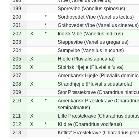
198
Vibe (Vanellus vanellus)
199
Sporevibe (Vanellus spinosus)
200
*
Sorthovedet Vibe (Vanellus tectus)
201
*
Gråhovedet Vibe (Vanellus cinereus)
202
X
*
Indisk Vibe (Vanellus indicus)
203
Steppevibe (Vanellus gregarius)
204
Sumpvibe (Vanellus leucurus)
205
X
Hjejle (Pluvialis apricaria)
206
X
Sibirisk Hjejle (Pluvialis fulva)
207
Amerikansk Hjejle (Pluvialis dominic
208
X
Strandhjejle (Pluvialis squatarola)
209
Stor Præstekrave (Charadrius hiaticu
210
X
*
Amerikansk Præstekrave (Charadriu
semipalmatus)
211
X
Lille Præstekrave (Charadrius dubius
212
X
*
Kildire (Charadrius vociferus)
213
Kittlitz' Præstekrave (Charadrius pec