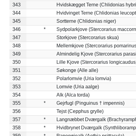
343
Hvidskægget Terne (Chlidonias hybr
344
Hvidvinget Terne (Chlidonias leucopt
345
Sortterne (Chlidonias niger)
346
*
Sydpolarkjove (Stercorarius maccorm
347
Storkjove (Stercorarius skua)
348
Mellemkjove (Stercorarius pomarinus
349
Almindelig Kjove (Stercorarius parasi
350
Lille Kjove (Stercorarius longicaudus
351
Søkonge (Alle alle)
352
Polarlomvie (Uria lomvia)
353
Lomvie (Uria aalge)
354
Alk (Alca torda)
355
*
Gejrfugl (Pinguinus † impennis)
356
Tejst (Cepphus grylle)
357
*
Langnæbbet Dværgalk (Brachyramph
358
*
Hvidbrynet Dværgalk (Synthliboramp
359
*
Papegøjealk (Aethia psittacula)