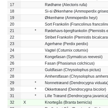
17
Rødhøne (Alectoris rufa)
18
Si-si Ørkenhøne (Ammoperdix griseo
19
Ørkenhøne (Ammoperdix heyi)
20
Sort Frankolin (Francolinus francolin
21
*
Rødehavs-bjergfrankolin (Pternistis e
22
Stribet Frankolin (Pternistis bicalcara
23
Agerhøne (Perdix perdix)
24
Vagtel (Coturnix coturnix)
25
Kongefasan (Syrmaticus reevesii)
26
Fasan (Phasianus colchicus)
27
Guldfasan (Chrysolophus pictus)
28
Amherstfasan (Chrysolophus amhers
29
*
Nonnetræand (Dendrocygna viduata
30
*
Okkertræand (Dendrocygna bicolor)
31
*
Lille Træand (Dendrocygna javanica
32
X
Knortegås (Branta bernicla)