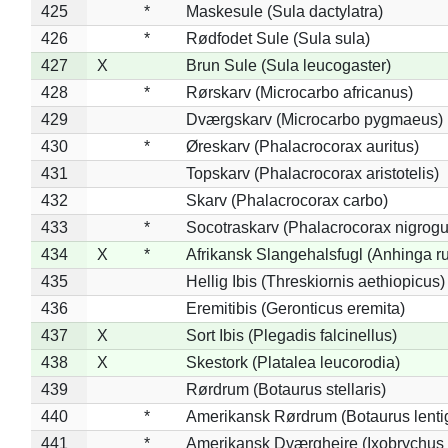
425
*
Maskesule (Sula dactylatra)
426
*
Rødfodet Sule (Sula sula)
427
X
Brun Sule (Sula leucogaster)
428
*
Rørskarv (Microcarbo africanus)
429
Dværgskarv (Microcarbo pygmaeus)
430
*
Øreskarv (Phalacrocorax auritus)
431
Topskarv (Phalacrocorax aristotelis)
432
Skarv (Phalacrocorax carbo)
433
*
Socotraskarv (Phalacrocorax nigrogul
434
X
*
Afrikansk Slangehalsfugl (Anhinga ru
435
Hellig Ibis (Threskiornis aethiopicus)
436
Eremitibis (Geronticus eremita)
437
X
Sort Ibis (Plegadis falcinellus)
438
X
Skestork (Platalea leucorodia)
439
Rørdrum (Botaurus stellaris)
440
*
Amerikansk Rørdrum (Botaurus lenti
441
*
Amerikansk Dværghejre (Ixobrychus e