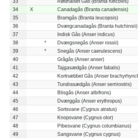
33
Rødhalset Gås (Branta ruficollis)
34
X
Canadagås (Branta canadensis)
35
Bramgås (Branta leucopsis)
36
Dværgcanadagås (Branta hutchinsii)
37
Indisk Gås (Anser indicus)
38
*
Dværgsnegås (Anser rossii)
39
*
Snegås (Anser caerulescens)
40
Grågås (Anser anser)
41
Tajgasædgås (Anser fabalis)
42
Kortnæbbet Gås (Anser brachyrhync
43
Tundrasædgås (Anser serrirostris)
44
Blisgås (Anser albifrons)
45
Dværggås (Anser erythropus)
46
Sortsvane (Cygnus atratus)
47
Knopsvane (Cygnus olor)
48
Pibesvane (Cygnus columbianus)
49
Sangsvane (Cygnus cygnus)