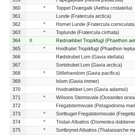
360
*
Toppet Dværgalk (Aethia cristatella)
361
Lunde (Fratercula arctica)
362
*
Hornet Lunde (Fratercula corniculata
363
*
Toplunde (Fratercula cirrhata)
364
X
Rødnæbbet Tropikfugl (Phaethon ae
365
*
Hvidhalet Tropikfugl (Phaethon leptu
366
Rødstrubet Lom (Gavia stellata)
367
Sortstrubet Lom (Gavia arctica)
368
*
Stillehavslom (Gavia pacifica)
369
Islom (Gavia immer)
370
Hvidnæbbet Lom (Gavia adamsii)
371
*
Wilsons Stormsvale (Oceanites ocea
372
Fregatstormsvale (Pelagodroma mar
373
*
Sortbuget Fregatstormsvale (Fregetta
374
*
Tristan Albatros (Diomedea dabbene
375
*
Sortbrynet Albatros (Thalassarche m