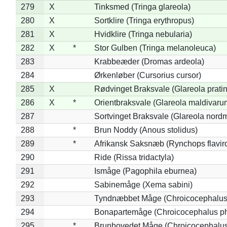
279
X
Tinksmed (Tringa glareola)
280
X
Sortklire (Tringa erythropus)
281
X
Hvidklire (Tringa nebularia)
282
X
*
Stor Gulben (Tringa melanoleuca)
283
Krabbeæder (Dromas ardeola)
284
Ørkenløber (Cursorius cursor)
285
X
Rødvinget Braksvale (Glareola pratin
286
X
*
Orientbraksvale (Glareola maldivaru
287
Sortvinget Braksvale (Glareola nord
288
*
Brun Noddy (Anous stolidus)
289
*
Afrikansk Saksnæb (Rynchops flaviro
290
Ride (Rissa tridactyla)
291
Ismåge (Pagophila eburnea)
292
Sabinemåge (Xema sabini)
293
Tyndnæbbet Måge (Chroicocephalus
294
Bonapartemåge (Chroicocephalus ph
295
*
Brunhovedet Måge (Chroicocephalu