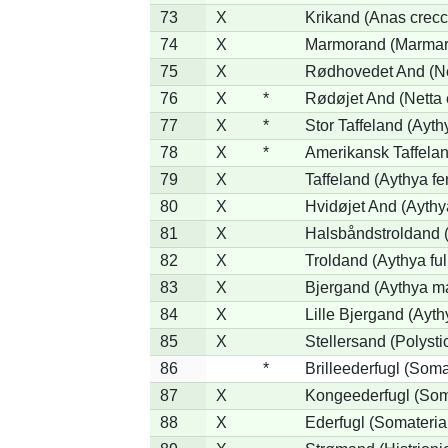
73
X
Krikand (Anas crecc
74
X
Marmorand (Marmaron
75
X
Rødhovedet And (Net
76
X
*
Rødøjet And (Netta 
77
X
*
Stor Taffeland (Aythy
78
X
*
Amerikansk Taffela
79
X
Taffeland (Aythya fe
80
X
Hvidøjet And (Aythy
81
X
Halsbåndstroldand (
82
X
Troldand (Aythya ful
83
X
Bjergand (Aythya ma
84
X
Lille Bjergand (Aythy
85
X
Stellersand (Polystict
86
*
Brilleederfugl (Somat
87
X
Kongeederfugl (Soma
88
X
Ederfugl (Somateria