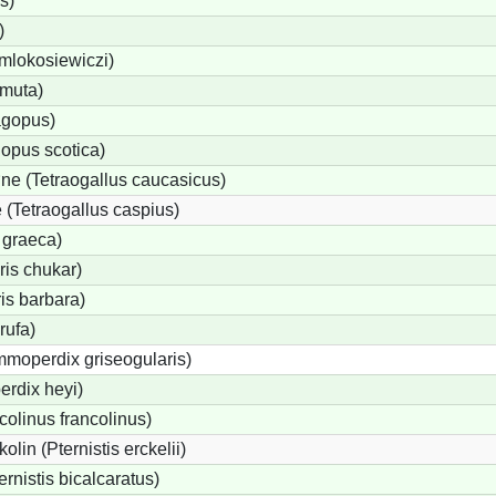
s)
)
 mlokosiewiczi)
 muta)
agopus)
opus scotica)
e (Tetraogallus caucasicus)
(Tetraogallus caspius)
 graeca)
is chukar)
is barbara)
rufa)
moperdix griseogularis)
rdix heyi)
colinus francolinus)
lin (Pternistis erckelii)
ernistis bicalcaratus)