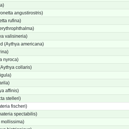
a)
etta angustirostris)
ta rufina)
erythrophthalma)
a valisineria)
nd (Aythya americana)
rina)
a nyroca)
Aythya collaris)
igula)
rila)
a affinis)
a stelleri)
eria fischeri)
teria spectabilis)
 mollissima)