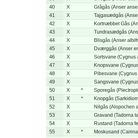
40
X
Grågås (Anser anse
41
X
Tajgasædgås (Anser 
42
X
Kortnæbbet Gås (An
43
X
Tundrasædgås (Anser
44
X
Blisgås (Anser albif
45
X
Dværggås (Anser er
46
X
Sortsvane (Cygnus a
47
X
Knopsvane (Cygnus 
48
X
Pibesvane (Cygnus
49
X
Sangsvane (Cygnus
50
X
*
Sporegås (Plectrop
51
X
*
Knopgås (Sarkidiorn
52
X
Nilgås (Alopochen a
53
X
Gravand (Tadorna t
54
X
Rustand (Tadorna fe
55
X
*
Moskusand (Cairina