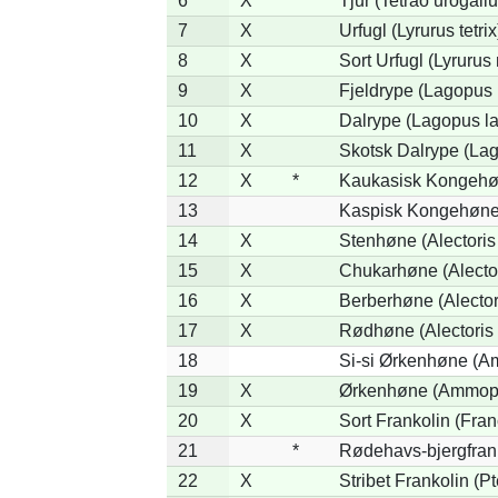
6
X
Tjur (Tetrao urogallu
7
X
Urfugl (Lyrurus tetrix
8
X
Sort Urfugl (Lyrurus
9
X
Fjeldrype (Lagopus
10
X
Dalrype (Lagopus l
11
X
Skotsk Dalrype (Lag
12
X
*
Kaukasisk Kongehøn
13
Kaspisk Kongehøne 
14
X
Stenhøne (Alectoris
15
X
Chukarhøne (Alector
16
X
Berberhøne (Alector
17
X
Rødhøne (Alectoris 
18
Si-si Ørkenhøne (Am
19
X
Ørkenhøne (Ammope
20
X
Sort Frankolin (Fran
21
*
Rødehavs-bjergfranko
22
X
Stribet Frankolin (Pt