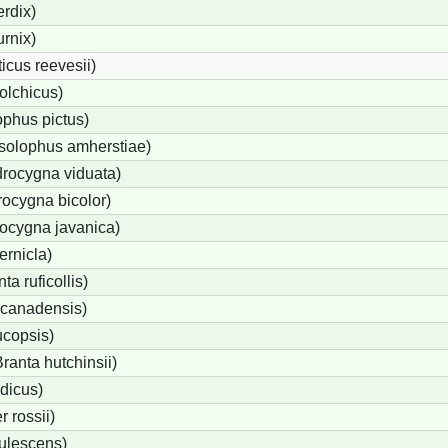
rdix)
urnix)
cus reevesii)
olchicus)
phus pictus)
solophus amherstiae)
rocygna viduata)
ocygna bicolor)
ocygna javanica)
ernicla)
a ruficollis)
canadensis)
ucopsis)
anta hutchinsii)
dicus)
 rossii)
ulescens)