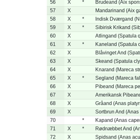
56
X
*
Brudeand (Aix spon
57
X
Mandarinand (Aix ga
58
X
*
Indisk Dværgand (N
59
X
*
Sibirisk Krikand (Si
60
X
Atlingand (Spatula 
61
X
*
Kaneland (Spatula 
62
X
Blåvinget And (Spat
63
X
Skeand (Spatula cly
64
X
Knarand (Mareca st
65
X
*
Segland (Mareca fal
66
X
Pibeand (Mareca pe
67
X
Amerikansk Pibeand
68
X
Gråand (Anas platy
69
X
Sortbrun And (Anas 
70
*
Kapand (Anas capen
71
X
*
Rødnæbbet And (Ana
72
X
Spidsand (Anas acu