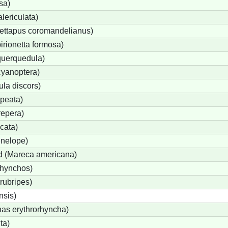
sa)
lericulata)
ettapus coromandelianus)
birionetta formosa)
querquedula)
cyanoptera)
ula discors)
peata)
repera)
cata)
nelope)
 (Mareca americana)
rhynchos)
rubripes)
sis)
s erythrorhyncha)
ta)