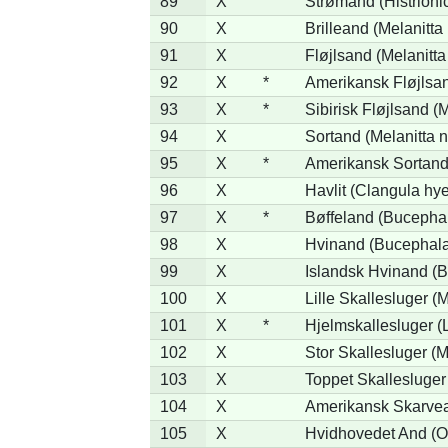
89
X
Strømand (Histrionic
90
X
Brilleand (Melanitta 
91
X
Fløjlsand (Melanitta
92
X
*
Amerikansk Fløjlsan
93
X
*
Sibirisk Fløjlsand (M
94
X
Sortand (Melanitta n
95
X
*
Amerikansk Sortand 
96
X
Havlit (Clangula hy
97
X
*
Bøffeland (Bucephal
98
X
Hvinand (Bucephala
99
X
Islandsk Hvinand (B
100
X
Lille Skallesluger (
101
X
*
Hjelmskallesluger (
102
X
Stor Skallesluger (
103
X
Toppet Skallesluger
104
X
Amerikansk Skarvea
105
X
Hvidhovedet And (O