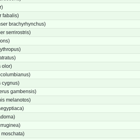
r)
fabalis)
ser brachyrhynchus)
 serrirostris)
rons)
ythropus)
tratus)
olor)
 columbianus)
 cygnus)
terus gambensis)
is melanotos)
egyptiaca)
adorna)
rruginea)
 moschata)