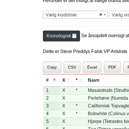
Herunder er det muligt at vælge blandt alle 
×
Vælg krydsliste
Vælg vi
Se årsopdelt oversigt a
Kronologisk
Dette er Steve Preddys Falsk VP Artsliste
Copy
CSV
Excel
PDF
#
X
*
Navn
1
X
*
Masaistruds (Struth
2
X
Perlehøne (Numida 
3
X
*
Californisk Topvagtel
4
X
*
Bobwhite (Colinus v
5
X
Hjerpe (Tetrastes b