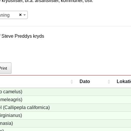
krydslister, bl.a. årsartslister, kommuner, osv.
×
sning
f
Steve Preddy
s kryds
Print
Dato
Lokat
io camelus)
meleagris)
 (Callipepla californica)
irginianus)
onasia)