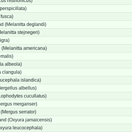
us histrionicus)
perspicillata)
 fusca)
d (Melanitta deglandi)
elanitta stejnegeri)
igra)
(Melanitta americana)
emalis)
a albeola)
 clangula)
ucephala islandica)
Mergellus albellus)
Lophodytes cucullatus)
Mergus merganser)
 (Mergus serrator)
nd (Oxyura jamaicensis)
xyura leucocephala)