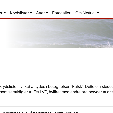
er
Krydslister
Arter
Fotogalleri
Om Netfugl
rydsliste, hvilket antydes i betegnelsen 'Falsk'. Dette er i stede
som samtidig er truffet i VP, hvilket med andre ord betyder at art