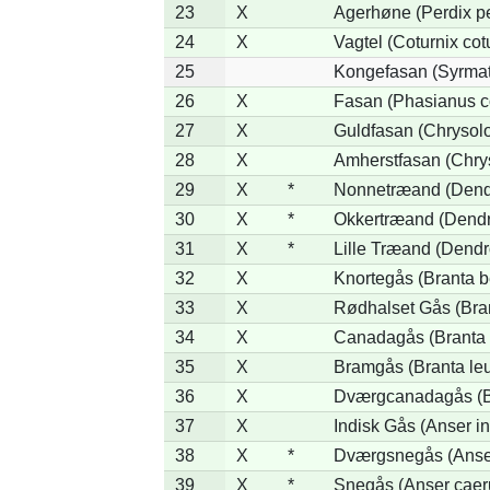
23
X
Agerhøne (Perdix pe
24
X
Vagtel (Coturnix cot
25
Kongefasan (Syrmati
26
X
Fasan (Phasianus c
27
X
Guldfasan (Chrysolo
28
X
Amherstfasan (Chry
29
X
*
Nonnetræand (Dend
30
X
*
Okkertræand (Dendr
31
X
*
Lille Træand (Dendr
32
X
Knortegås (Branta b
33
X
Rødhalset Gås (Brant
34
X
Canadagås (Branta 
35
X
Bramgås (Branta le
36
X
Dværgcanadagås (Br
37
X
Indisk Gås (Anser in
38
X
*
Dværgsnegås (Anser
39
X
*
Snegås (Anser caer