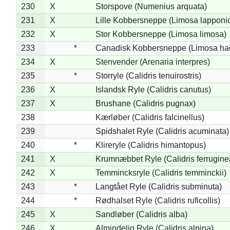
230
X
Storspove (Numenius arquata)
231
X
Lille Kobbersneppe (Limosa lapponi
232
X
Stor Kobbersneppe (Limosa limosa)
233
*
Canadisk Kobbersneppe (Limosa ha
234
X
Stenvender (Arenaria interpres)
235
*
Storryle (Calidris tenuirostris)
236
X
Islandsk Ryle (Calidris canutus)
237
X
Brushane (Calidris pugnax)
238
Kærløber (Calidris falcinellus)
239
Spidshalet Ryle (Calidris acuminata)
240
*
Klireryle (Calidris himantopus)
241
X
Krumnæbbet Ryle (Calidris ferrugine
242
X
Temmincksryle (Calidris temminckii)
243
*
Langtået Ryle (Calidris subminuta)
244
*
Rødhalset Ryle (Calidris ruficollis)
245
X
Sandløber (Calidris alba)
246
X
Almindelig Ryle (Calidris alpina)