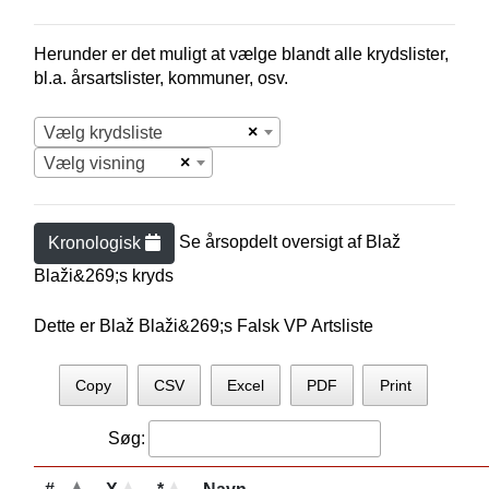
Herunder er det muligt at vælge blandt alle krydslister,
bl.a. årsartslister, kommuner, osv.
×
Vælg krydsliste
×
Vælg visning
Se årsopdelt oversigt af
Blaž
Kronologisk
Blaži&269;
s kryds
Dette er Blaž Blaži&269;s Falsk VP Artsliste
Copy
CSV
Excel
PDF
Print
Søg: