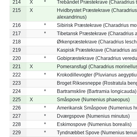
214
X
*
Trebåndet Præstekrave (Charadrius tr
215
X
Hvidbrystet Præstekrave (Charadrius
alexandrinus)
216
*
Sibirisk Præstekrave (Charadrius mo
217
*
Tibetansk Præstekrave (Charadrius at
218
Ørkenpræstekrave (Charadrius lesche
219
Kaspisk Præstekrave (Charadrius asi
220
*
Gobipræstekrave (Charadrius veredu
221
X
Pomeransfugl (Charadrius morinellu
222
*
Krokodillevogter (Pluvianus aegyptiu
223
Broget Riksesneppe (Rostratula ben
224
*
Bartramsklire (Bartramia longicauda)
225
X
Småspove (Numenius phaeopus)
226
*
Amerikansk Småspove (Numenius h
227
*
Dværgspove (Numenius minutus)
228
*
Eskimospove (Numenius borealis)
229
*
Tyndnæbbet Spove (Numenius tenuiro