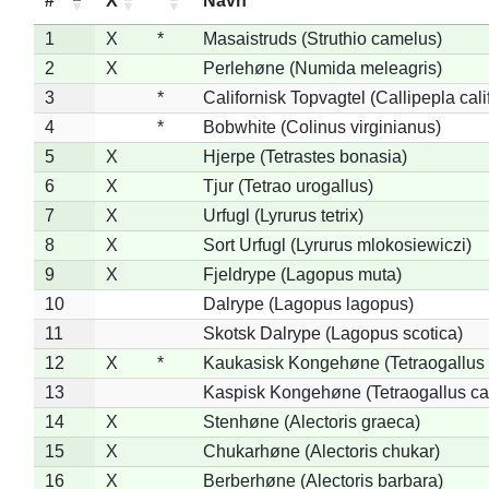
#
X
*
Navn
1
X
*
Masaistruds (Struthio camelus)
2
X
Perlehøne (Numida meleagris)
3
*
Californisk Topvagtel (Callipepla cali
4
*
Bobwhite (Colinus virginianus)
5
X
Hjerpe (Tetrastes bonasia)
6
X
Tjur (Tetrao urogallus)
7
X
Urfugl (Lyrurus tetrix)
8
X
Sort Urfugl (Lyrurus mlokosiewiczi)
9
X
Fjeldrype (Lagopus muta)
10
Dalrype (Lagopus lagopus)
11
Skotsk Dalrype (Lagopus scotica)
12
X
*
Kaukasisk Kongehøne (Tetraogallus 
13
Kaspisk Kongehøne (Tetraogallus ca
14
X
Stenhøne (Alectoris graeca)
15
X
Chukarhøne (Alectoris chukar)
16
X
Berberhøne (Alectoris barbara)