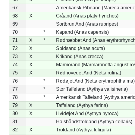
67
Amerikansk Pibeand (Mareca americ
68
X
Gråand (Anas platyrhynchos)
69
Sortbrun And (Anas rubripes)
70
*
Kapand (Anas capensis)
71
X
*
Rødnæbbet And (Anas erythrorhynch
72
X
Spidsand (Anas acuta)
73
X
Krikand (Anas crecca)
74
X
Marmorand (Marmaronetta angustirost
75
X
Rødhovedet And (Netta rufina)
76
*
Rødøjet And (Netta erythrophthalma)
77
*
Stor Taffeland (Aythya valisineria)
78
*
Amerikansk Taffeland (Aythya ameri
79
X
Taffeland (Aythya ferina)
80
X
Hvidøjet And (Aythya nyroca)
81
Halsbåndstroldand (Aythya collaris)
82
X
Troldand (Aythya fuligula)