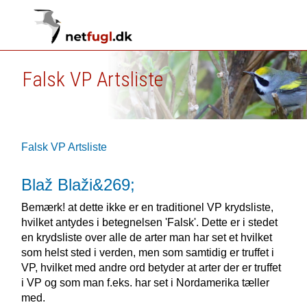
Falsk VP Artsliste
Falsk VP Artsliste
Blaž Blaži&269;
Bemærk! at dette ikke er en traditionel VP krydsliste,
hvilket antydes i betegnelsen 'Falsk'. Dette er i stedet
en krydsliste over alle de arter man har set et hvilket
som helst sted i verden, men som samtidig er truffet i
VP, hvilket med andre ord betyder at arter der er truffet
i VP og som man f.eks. har set i Nordamerika tæller
med.