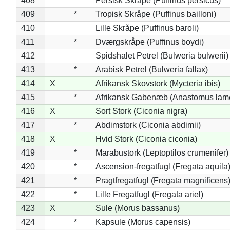
408
*
Persisk Skråpe (Puffinus persicus)
409
*
Tropisk Skråpe (Puffinus bailloni)
410
Lille Skråpe (Puffinus baroli)
411
*
Dværgskråpe (Puffinus boydi)
412
Spidshalet Petrel (Bulweria bulwerii)
413
*
Arabisk Petrel (Bulweria fallax)
414
X
Afrikansk Skovstork (Mycteria ibis)
415
*
Afrikansk Gabenæb (Anastomus lame
416
X
Sort Stork (Ciconia nigra)
417
*
Abdimstork (Ciconia abdimii)
418
X
Hvid Stork (Ciconia ciconia)
419
*
Marabustork (Leptoptilos crumenifer)
420
*
Ascension-fregatfugl (Fregata aquila
421
*
Pragtfregatfugl (Fregata magnificens
422
*
Lille Fregatfugl (Fregata ariel)
423
X
Sule (Morus bassanus)
424
*
Kapsule (Morus capensis)