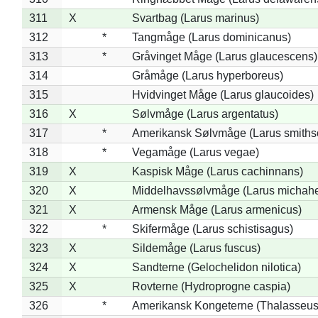
311
X
Svartbag (Larus marinus)
312
*
Tangmåge (Larus dominicanus)
313
*
Gråvinget Måge (Larus glaucescens)
314
Gråmåge (Larus hyperboreus)
315
Hvidvinget Måge (Larus glaucoides)
316
X
Sølvmåge (Larus argentatus)
317
*
Amerikansk Sølvmåge (Larus smiths
318
*
Vegamåge (Larus vegae)
319
X
Kaspisk Måge (Larus cachinnans)
320
X
Middelhavssølvmåge (Larus michahel
321
X
Armensk Måge (Larus armenicus)
322
*
Skifermåge (Larus schistisagus)
323
X
Sildemåge (Larus fuscus)
324
X
Sandterne (Gelochelidon nilotica)
325
X
Rovterne (Hydroprogne caspia)
326
*
Amerikansk Kongeterne (Thalasseu