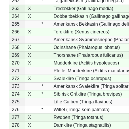
262
*
Tajgabekkasin (Gallinago megala)
263
X
Tredækker (Gallinago media)
264
X
Dobbeltbekkasin (Gallinago gallinag
265
*
Amerikansk Bekkasin (Gallinago deli
266
X
Terekklire (Xenus cinereus)
267
Amerikansk Svømmesneppe (Phalarop
268
X
Odinshane (Phalaropus lobatus)
269
X
Thorshane (Phalaropus fulicarius)
270
X
Mudderklire (Actitis hypoleucos)
271
Plettet Mudderklire (Actitis maculariu
272
X
Svaleklire (Tringa ochropus)
273
*
Amerikansk Svaleklire (Tringa solitar
274
X
*
Sibirisk Gråklire (Tringa brevipes)
275
Lille Gulben (Tringa flavipes)
276
*
Willet (Tringa semipalmata)
277
X
Rødben (Tringa totanus)
278
X
Damklire (Tringa stagnatilis)