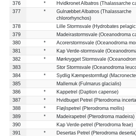
376
*
Hvidkronet Albatros (Thalassarche c
377
*
Gulnæbbet Albatros (Thalassarche
chlororhynchos)
378
Lille Stormsvale (Hydrobates pelagic
379
Madeirastormsvale (Oceanodroma ca
380
*
Acorerstormsvale (Oceanodroma mon
381
*
Kap Verde-stormsvale (Oceanodroma
382
*
Mørkrygget Stormsvale (Oceanodrom
383
Stor Stormsvale (Oceanodroma leuc
384
*
Sydlig Kæmpestormfugl (Macronecte
385
Mallemuk (Fulmarus glacialis)
386
*
Kappetrel (Daption capense)
387
*
Hvidbuget Petrel (Pterodroma incerta
388
*
Fløjlspetrel (Pterodroma mollis)
389
*
Madeirapetrel (Pterodroma madeira)
390
Kap Verde-petrel (Pterodroma feae)
391
*
Desertas Petrel (Pterodroma deserta