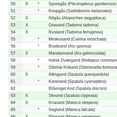
50
X
*
Sporegås (Plectropterus gambensis)
51
*
Knopgås (Sarkidiornis melanotos)
52
X
Nilgås (Alopochen aegyptiaca)
53
X
Gravand (Tadorna tadorna)
54
X
Rustand (Tadorna ferruginea)
55
*
Moskusand (Cairina moschata)
56
*
Brudeand (Aix sponsa)
57
X
Mandarinand (Aix galericulata)
58
*
Indisk Dværgand (Nettapus coroman
59
*
Sibirisk Krikand (Sibirionetta formosa
60
X
Atlingand (Spatula querquedula)
61
*
Kaneland (Spatula cyanoptera)
62
Blåvinget And (Spatula discors)
63
X
Skeand (Spatula clypeata)
64
X
Knarand (Mareca strepera)
65
*
Segland (Mareca falcata)
66
X
Pibeand (Mareca penelope)