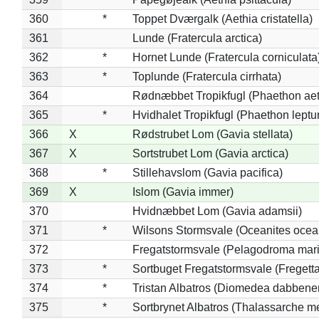
360
*
Toppet Dværgalk (Aethia cristatella)
361
Lunde (Fratercula arctica)
362
*
Hornet Lunde (Fratercula corniculata
363
*
Toplunde (Fratercula cirrhata)
364
Rødnæbbet Tropikfugl (Phaethon ae
365
*
Hvidhalet Tropikfugl (Phaethon leptu
366
X
Rødstrubet Lom (Gavia stellata)
367
X
Sortstrubet Lom (Gavia arctica)
368
*
Stillehavslom (Gavia pacifica)
369
X
Islom (Gavia immer)
370
Hvidnæbbet Lom (Gavia adamsii)
371
*
Wilsons Stormsvale (Oceanites ocea
372
Fregatstormsvale (Pelagodroma mar
373
*
Sortbuget Fregatstormsvale (Fregetta
374
*
Tristan Albatros (Diomedea dabbene
375
*
Sortbrynet Albatros (Thalassarche m