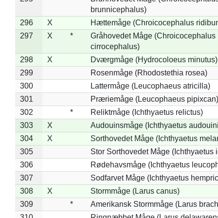
brunnicephalus)
296
X
Hættemåge (Chroicocephalus ridibu
297
X
*
Gråhovedet Måge (Chroicocephalus
cirrocephalus)
298
X
Dværgmåge (Hydrocoloeus minutus)
299
Rosenmåge (Rhodostethia rosea)
300
Lattermåge (Leucophaeus atricilla)
301
Præriemåge (Leucophaeus pipixcan
302
*
Reliktmåge (Ichthyaetus relictus)
303
X
Audouinsmåge (Ichthyaetus audouini
304
X
Sorthovedet Måge (Ichthyaetus mela
305
Stor Sorthovedet Måge (Ichthyaetus 
306
Rødehavsmåge (Ichthyaetus leucop
307
Sodfarvet Måge (Ichthyaetus hempric
308
X
Stormmåge (Larus canus)
309
*
Amerikansk Stormmåge (Larus brach
310
Ringnæbbet Måge (Larus delawarens