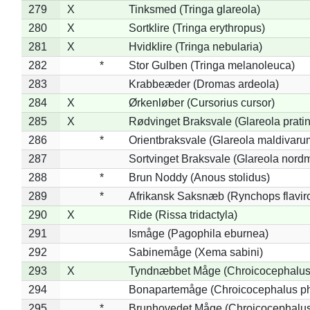
279
X
Tinksmed (Tringa glareola)
280
X
Sortklire (Tringa erythropus)
281
X
Hvidklire (Tringa nebularia)
282
*
Stor Gulben (Tringa melanoleuca)
283
Krabbeæder (Dromas ardeola)
284
X
Ørkenløber (Cursorius cursor)
285
X
Rødvinget Braksvale (Glareola pratin
286
*
Orientbraksvale (Glareola maldivaru
287
Sortvinget Braksvale (Glareola nord
288
*
Brun Noddy (Anous stolidus)
289
*
Afrikansk Saksnæb (Rynchops flaviro
290
X
Ride (Rissa tridactyla)
291
Ismåge (Pagophila eburnea)
292
Sabinemåge (Xema sabini)
293
X
Tyndnæbbet Måge (Chroicocephalus
294
Bonapartemåge (Chroicocephalus ph
295
*
Brunhovedet Måge (Chroicocephalu