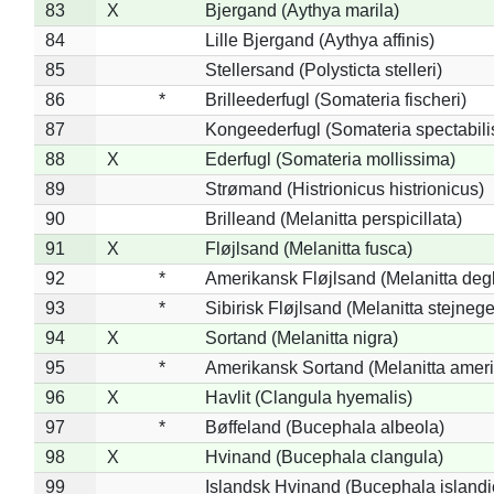
83
X
Bjergand (Aythya marila)
84
Lille Bjergand (Aythya affinis)
85
Stellersand (Polysticta stelleri)
86
*
Brilleederfugl (Somateria fischeri)
87
Kongeederfugl (Somateria spectabili
88
X
Ederfugl (Somateria mollissima)
89
Strømand (Histrionicus histrionicus)
90
Brilleand (Melanitta perspicillata)
91
X
Fløjlsand (Melanitta fusca)
92
*
Amerikansk Fløjlsand (Melanitta deg
93
*
Sibirisk Fløjlsand (Melanitta stejnege
94
X
Sortand (Melanitta nigra)
95
*
Amerikansk Sortand (Melanitta amer
96
X
Havlit (Clangula hyemalis)
97
*
Bøffeland (Bucephala albeola)
98
X
Hvinand (Bucephala clangula)
99
Islandsk Hvinand (Bucephala islandi