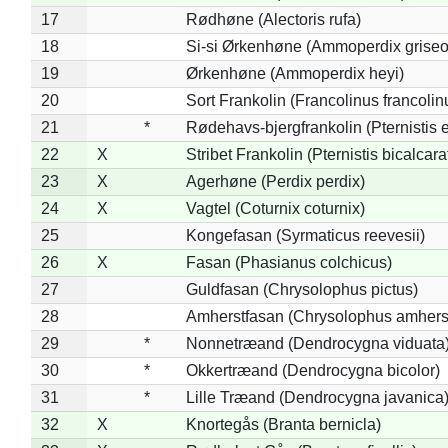
17
Rødhøne (Alectoris rufa)
18
Si-si Ørkenhøne (Ammoperdix griseo
19
Ørkenhøne (Ammoperdix heyi)
20
Sort Frankolin (Francolinus francolin
21
*
Rødehavs-bjergfrankolin (Pternistis e
22
X
Stribet Frankolin (Pternistis bicalcara
23
X
Agerhøne (Perdix perdix)
24
X
Vagtel (Coturnix coturnix)
25
Kongefasan (Syrmaticus reevesii)
26
X
Fasan (Phasianus colchicus)
27
Guldfasan (Chrysolophus pictus)
28
Amherstfasan (Chrysolophus amhers
29
*
Nonnetræand (Dendrocygna viduata
30
*
Okkertræand (Dendrocygna bicolor)
31
*
Lille Træand (Dendrocygna javanica
32
X
Knortegås (Branta bernicla)