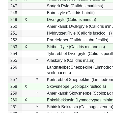
247
Sortgrå Ryle (Calidris maritima)
248
Bairdsryle (Calidris bairdii)
249
X
Dværgryle (Calidris minuta)
250
Amerikansk Dværgryle (Calidris minut
251
Hvidrygget Ryle (Calidris fuscicollis)
252
Prærieløber (Calidris subruficollis)
253
X
Stribet Ryle (Calidris melanotos)
254
Tyknæbbet Dværgryle (Calidris pusil
255
*
Alaskaryle (Calidris mauri)
256
Langnæbbet Sneppeklire (Limnodro
scolopaceus)
257
*
Kortnæbbet Sneppeklire (Limnodrom
258
X
Skovsneppe (Scolopax rusticola)
259
*
Amerikansk Skovsneppe (Scolopax m
260
X
Enkeltbekkasin (Lymnocryptes minim
261
*
Sibirisk Bekkasin (Gallinago stenura