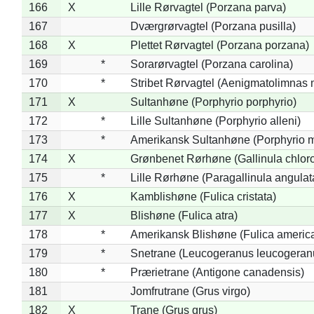
166
X
Lille Rørvagtel (Porzana parva)
167
Dværgrørvagtel (Porzana pusilla)
168
X
Plettet Rørvagtel (Porzana porzana)
169
*
Sorarørvagtel (Porzana carolina)
170
*
Stribet Rørvagtel (Aenigmatolimnas 
171
X
Sultanhøne (Porphyrio porphyrio)
172
*
Lille Sultanhøne (Porphyrio alleni)
173
*
Amerikansk Sultanhøne (Porphyrio m
174
X
Grønbenet Rørhøne (Gallinula chlor
175
*
Lille Rørhøne (Paragallinula angulat
176
X
Kamblishøne (Fulica cristata)
177
X
Blishøne (Fulica atra)
178
*
Amerikansk Blishøne (Fulica americ
179
*
Snetrane (Leucogeranus leucogeran
180
*
Prærietrane (Antigone canadensis)
181
Jomfrutrane (Grus virgo)
182
X
Trane (Grus grus)