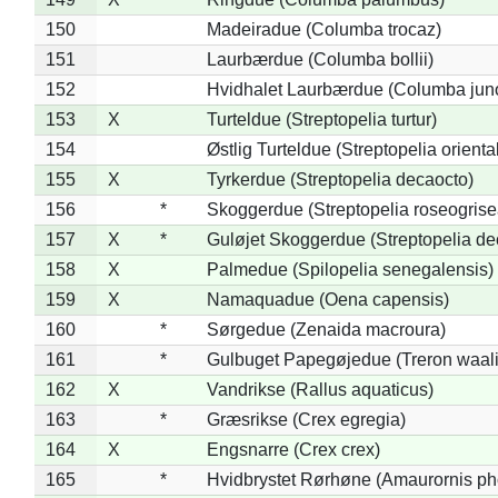
150
Madeiradue (Columba trocaz)
151
Laurbærdue (Columba bollii)
152
Hvidhalet Laurbærdue (Columba jun
153
X
Turteldue (Streptopelia turtur)
154
Østlig Turteldue (Streptopelia oriental
155
X
Tyrkerdue (Streptopelia decaocto)
156
*
Skoggerdue (Streptopelia roseogrise
157
X
*
Guløjet Skoggerdue (Streptopelia de
158
X
Palmedue (Spilopelia senegalensis)
159
X
Namaquadue (Oena capensis)
160
*
Sørgedue (Zenaida macroura)
161
*
Gulbuget Papegøjedue (Treron waali
162
X
Vandrikse (Rallus aquaticus)
163
*
Græsrikse (Crex egregia)
164
X
Engsnarre (Crex crex)
165
*
Hvidbrystet Rørhøne (Amaurornis ph