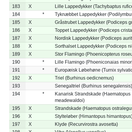
183
X
Lille Lappedykker (Tachybaptus rufico
184
*
Tyknæbbet Lappedykker (Podilymbu
185
X
Gråstrubet Lappedykker (Podiceps g
186
X
Toppet Lappedykker (Podiceps crista
187
X
Nordisk Lappedykker (Podiceps aurit
188
X
Sorthalset Lappedykker (Podiceps nig
189
X
Stor Flamingo (Phoenicopterus rose
190
*
Lille Flamingo (Phoeniconaias minor
191
*
Europæisk Løbehøne (Turnix sylvati
192
X
Triel (Burhinus oedicnemus)
193
Senegaltriel (Burhinus senegalensis
194
*
Kanarisk Strandskade (Haematopus
meadewaldoi)
195
X
Strandskade (Haematopus ostralegu
196
X
Stylteløber (Himantopus himantopus
197
X
Klyde (Recurvirostra avosetta)