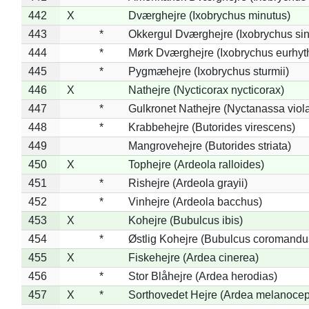
442
X
Dværghejre (Ixobrychus minutus)
443
*
Okkergul Dværghejre (Ixobrychus sin
444
*
Mørk Dværghejre (Ixobrychus eurhy
445
*
Pygmæhejre (Ixobrychus sturmii)
446
X
Nathejre (Nycticorax nycticorax)
447
*
Gulkronet Nathejre (Nyctanassa viol
448
*
Krabbehejre (Butorides virescens)
449
Mangrovehejre (Butorides striata)
450
X
Tophejre (Ardeola ralloides)
451
*
Rishejre (Ardeola grayii)
452
*
Vinhejre (Ardeola bacchus)
453
X
Kohejre (Bubulcus ibis)
454
*
Østlig Kohejre (Bubulcus coromandu
455
X
Fiskehejre (Ardea cinerea)
456
*
Stor Blåhejre (Ardea herodias)
457
X
*
Sorthovedet Hejre (Ardea melanocep