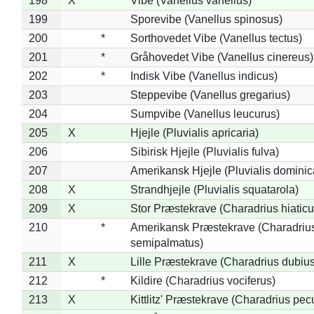
198
X
Vibe (Vanellus vanellus)
199
Sporevibe (Vanellus spinosus)
200
*
Sorthovedet Vibe (Vanellus tectus)
201
*
Gråhovedet Vibe (Vanellus cinereus)
202
*
Indisk Vibe (Vanellus indicus)
203
Steppevibe (Vanellus gregarius)
204
Sumpvibe (Vanellus leucurus)
205
X
Hjejle (Pluvialis apricaria)
206
Sibirisk Hjejle (Pluvialis fulva)
207
Amerikansk Hjejle (Pluvialis dominic
208
X
Strandhjejle (Pluvialis squatarola)
209
X
Stor Præstekrave (Charadrius hiaticu
210
*
Amerikansk Præstekrave (Charadriu
semipalmatus)
211
X
Lille Præstekrave (Charadrius dubius
212
*
Kildire (Charadrius vociferus)
213
X
Kittlitz' Præstekrave (Charadrius pec