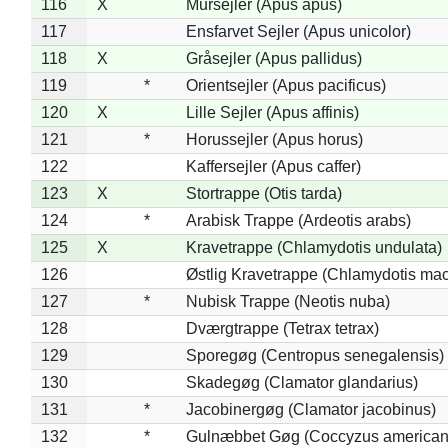
116
X
Mursejler (Apus apus)
117
Ensfarvet Sejler (Apus unicolor)
118
X
Gråsejler (Apus pallidus)
119
*
Orientsejler (Apus pacificus)
120
X
Lille Sejler (Apus affinis)
121
*
Horussejler (Apus horus)
122
Kaffersejler (Apus caffer)
123
X
Stortrappe (Otis tarda)
124
*
Arabisk Trappe (Ardeotis arabs)
125
X
Kravetrappe (Chlamydotis undulata)
126
Østlig Kravetrappe (Chlamydotis mac
127
*
Nubisk Trappe (Neotis nuba)
128
Dværgtrappe (Tetrax tetrax)
129
Sporegøg (Centropus senegalensis)
130
Skadegøg (Clamator glandarius)
131
*
Jacobinergøg (Clamator jacobinus)
132
*
Gulnæbbet Gøg (Coccyzus american