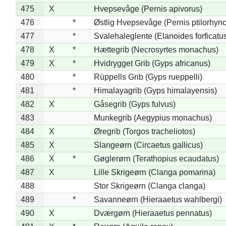
475
X
Hvepsevåge (Pernis apivorus)
476
*
Østlig Hvepsevåge (Pernis ptilorhyn
477
*
Svalehaleglente (Elanoides forficatu
478
X
*
Hættegrib (Necrosyrtes monachus)
479
X
*
Hvidrygget Grib (Gyps africanus)
480
*
Rüppells Grib (Gyps rueppelli)
481
*
Himalayagrib (Gyps himalayensis)
482
X
Gåsegrib (Gyps fulvus)
483
Munkegrib (Aegypius monachus)
484
X
Øregrib (Torgos tracheliotos)
485
X
Slangeørn (Circaetus gallicus)
486
X
*
Gøglerørn (Terathopius ecaudatus)
487
X
Lille Skrigeørn (Clanga pomarina)
488
Stor Skrigeørn (Clanga clanga)
489
*
Savanneørn (Hieraaetus wahlbergi)
490
X
Dværgørn (Hieraaetus pennatus)