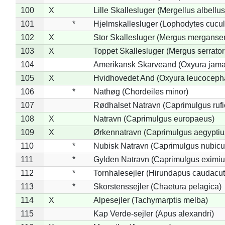
100
X
Lille Skallesluger (Mergellus albellus
101
*
Hjelmskallesluger (Lophodytes cucul
102
X
Stor Skallesluger (Mergus merganser
103
X
Toppet Skallesluger (Mergus serrator
104
Amerikansk Skarveand (Oxyura jama
105
X
Hvidhovedet And (Oxyura leucoceph
106
*
Nathøg (Chordeiles minor)
107
Rødhalset Natravn (Caprimulgus rufic
108
X
Natravn (Caprimulgus europaeus)
109
X
Ørkennatravn (Caprimulgus aegyptiu
110
*
Nubisk Natravn (Caprimulgus nubicu
111
*
Gylden Natravn (Caprimulgus eximiu
112
*
Tornhalesejler (Hirundapus caudacut
113
*
Skorstenssejler (Chaetura pelagica)
114
X
Alpesejler (Tachymarptis melba)
115
Kap Verde-sejler (Apus alexandri)