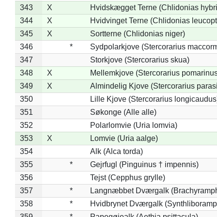
343
X
Hvidskægget Terne (Chlidonias hybr
344
X
Hvidvinget Terne (Chlidonias leucopt
345
X
Sortterne (Chlidonias niger)
346
*
Sydpolarkjove (Stercorarius maccorm
347
Storkjove (Stercorarius skua)
348
X
Mellemkjove (Stercorarius pomarinus
349
X
Almindelig Kjove (Stercorarius parasi
350
Lille Kjove (Stercorarius longicaudus
351
Søkonge (Alle alle)
352
Polarlomvie (Uria lomvia)
353
X
Lomvie (Uria aalge)
354
Alk (Alca torda)
355
*
Gejrfugl (Pinguinus † impennis)
356
Tejst (Cepphus grylle)
357
*
Langnæbbet Dværgalk (Brachyramph
358
*
Hvidbrynet Dværgalk (Synthliboramp
359
*
Papegøjealk (Aethia psittacula)