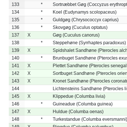
133
*
Sortnæbbet Gøg (Coccyzus erythrop
134
*
Koel (Eudynamys scolopaceus)
135
*
Guldgøg (Chrysococcyx caprius)
136
*
Skovgøg (Cuculus optatus)
137
X
Gøg (Cuculus canorus)
138
*
Steppehøne (Syrrhaptes paradoxus)
139
X
Spidshalet Sandhøne (Pterocles alch
140
*
Brunbuget Sandhøne (Pterocles exus
141
X
Plettet Sandhøne (Pterocles senegal
142
X
Sortbuget Sandhøne (Pterocles orient
143
X
Kronet Sandhøne (Pterocles coronat
144
Lichtensteins Sandhøne (Pterocles lic
145
X
Klippedue (Columba livia)
146
*
Guineadue (Columba guinea)
147
X
Huldue (Columba oenas)
148
*
Turkestandue (Columba eversmanni
149
X
Ringdue (Columba palumbus)