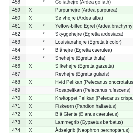
458
*
Goliathejre (Ardea goliath)
459
X
Purpurhejre (Ardea purpurea)
460
X
Sølvhejre (Ardea alba)
461
X
*
Yellow-billed Egret (Ardea brachyrh
462
*
Skyggehejre (Egretta ardesiaca)
463
*
Louisianahejre (Egretta tricolor)
464
*
Blåhejre (Egretta caerulea)
465
*
Snehejre (Egretta thula)
466
X
Silkehejre (Egretta garzetta)
467
Revhejre (Egretta gularis)
468
X
Hvid Pelikan (Pelecanus onocrotalus
469
Rosapelikan (Pelecanus rufescens)
470
X
Krøltoppet Pelikan (Pelecanus crisp
471
X
Fiskeørn (Pandion haliaetus)
472
X
Blå Glente (Elanus caeruleus)
473
X
Lammegrib (Gypaetus barbatus)
474
X
Ådselgrib (Neophron percnopterus)