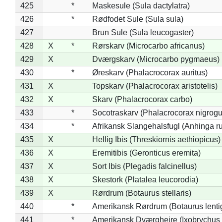
425
*
Maskesule (Sula dactylatra)
426
*
Rødfodet Sule (Sula sula)
427
Brun Sule (Sula leucogaster)
428
X
*
Rørskarv (Microcarbo africanus)
429
X
Dværgskarv (Microcarbo pygmaeus)
430
*
Øreskarv (Phalacrocorax auritus)
431
X
Topskarv (Phalacrocorax aristotelis)
432
X
Skarv (Phalacrocorax carbo)
433
*
Socotraskarv (Phalacrocorax nigrogul
434
*
Afrikansk Slangehalsfugl (Anhinga ru
435
X
Hellig Ibis (Threskiornis aethiopicus)
436
X
Eremitibis (Geronticus eremita)
437
X
Sort Ibis (Plegadis falcinellus)
438
X
Skestork (Platalea leucorodia)
439
X
Rørdrum (Botaurus stellaris)
440
*
Amerikansk Rørdrum (Botaurus lenti
441
*
Amerikansk Dværghejre (Ixobrychus e