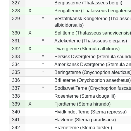
327
Bergiusterne (Thalasseus bergii)
328
X
Bengalterne (Thalasseus bengalensi
329
*
Vestafrikansk Kongeterne (Thalasse
albididorsalis)
330
X
Splitterne (Thalasseus sandvicensis)
331
*
Aztekerterne (Thalasseus elegans)
332
X
Dværgterne (Sternula albifrons)
333
*
Persisk Dværgterne (Sternula saunde
334
*
Amerikansk Dværgterne (Sternula ant
335
*
Beringsterne (Onychoprion aleuticus
336
Brilleterne (Onychoprion anaethetus)
337
*
Sodfarvet Terne (Onychoprion fuscat
338
Rosenterne (Sterna dougallii)
339
X
Fjordterne (Sterna hirundo)
340
Hvidkindet Terne (Sterna repressa)
341
Havterne (Sterna paradisaea)
342
Prærieterne (Sterna forsteri)