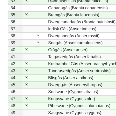
33
X
Rødhalset Gås (Branta ruficollis)
34
Canadagås (Branta canadensis)
35
X
Bramgås (Branta leucopsis)
36
Dværgcanadagås (Branta hutchinsii)
37
Indisk Gås (Anser indicus)
38
*
Dværgsnegås (Anser rossii)
39
*
Snegås (Anser caerulescens)
40
X
Grågås (Anser anser)
41
Tajgasædgås (Anser fabalis)
42
X
Kortnæbbet Gås (Anser brachyrhync
43
X
Tundrasædgås (Anser serrirostris)
44
X
Blisgås (Anser albifrons)
45
X
Dværggås (Anser erythropus)
46
Sortsvane (Cygnus atratus)
47
X
Knopsvane (Cygnus olor)
48
X
Pibesvane (Cygnus columbianus)
49
Sangsvane (Cygnus cygnus)