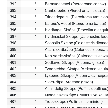
392
*
Bermudapetrel (Pterodroma cahow)
393
*
Cariberpetrel (Pterodroma hasitata)
394
*
Trindadepetrel (Pterodroma arminjon
395
*
Baraus's Petrel (Pterodroma baraui)
396
*
Hvidhaget Skråpe (Procellaria aequin
397
*
Hvidmasket Skråpe (Calonectris leu
398
Scopolis Skråpe (Calonectris diome
399
Atlantisk Skråpe (Calonectris boreali
400
Kap Verde-skråpe (Calonectris edwar
401
Sodfarvet Skråpe (Ardenna grisea)
402
*
Tyndnæbbet Skråpe (Ardenna tenuiro
403
*
Lysbenet Skråpe (Ardenna carneipes
404
Storskråpe (Ardenna gravis)
405
Almindelig Skråpe (Puffinus puffinus
406
Middelhavsskråpe (Puffinus yelkoua
407
*
Tropeskråpe (Puffinus lherminieri)