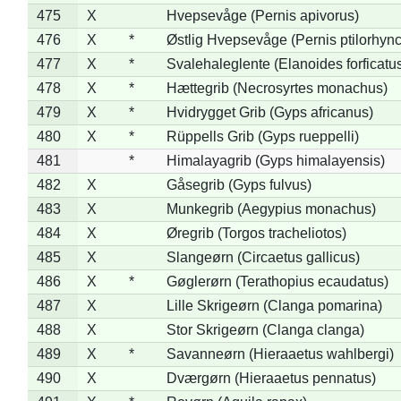
475
X
Hvepsevåge (Pernis apivorus)
476
X
*
Østlig Hvepsevåge (Pernis ptilorhyn
477
X
*
Svalehaleglente (Elanoides forficatu
478
X
*
Hættegrib (Necrosyrtes monachus)
479
X
*
Hvidrygget Grib (Gyps africanus)
480
X
*
Rüppells Grib (Gyps rueppelli)
481
*
Himalayagrib (Gyps himalayensis)
482
X
Gåsegrib (Gyps fulvus)
483
X
Munkegrib (Aegypius monachus)
484
X
Øregrib (Torgos tracheliotos)
485
X
Slangeørn (Circaetus gallicus)
486
X
*
Gøglerørn (Terathopius ecaudatus)
487
X
Lille Skrigeørn (Clanga pomarina)
488
X
Stor Skrigeørn (Clanga clanga)
489
X
*
Savanneørn (Hieraaetus wahlbergi)
490
X
Dværgørn (Hieraaetus pennatus)