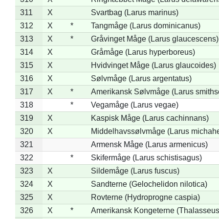
311
X
Svartbag (Larus marinus)
312
X
*
Tangmåge (Larus dominicanus)
313
X
*
Gråvinget Måge (Larus glaucescens)
314
X
Gråmåge (Larus hyperboreus)
315
X
Hvidvinget Måge (Larus glaucoides)
316
X
Sølvmåge (Larus argentatus)
317
X
*
Amerikansk Sølvmåge (Larus smiths
318
*
Vegamåge (Larus vegae)
319
X
Kaspisk Måge (Larus cachinnans)
320
X
Middelhavssølvmåge (Larus michahel
321
Armensk Måge (Larus armenicus)
322
*
Skifermåge (Larus schistisagus)
323
X
Sildemåge (Larus fuscus)
324
X
Sandterne (Gelochelidon nilotica)
325
X
Rovterne (Hydroprogne caspia)
326
X
*
Amerikansk Kongeterne (Thalasseu