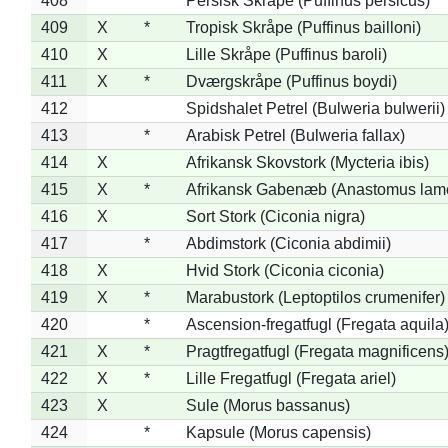
408
*
Persisk Skråpe (Puffinus persicus)
409
X
*
Tropisk Skråpe (Puffinus bailloni)
410
X
Lille Skråpe (Puffinus baroli)
411
X
*
Dværgskråpe (Puffinus boydi)
412
Spidshalet Petrel (Bulweria bulwerii)
413
*
Arabisk Petrel (Bulweria fallax)
414
X
Afrikansk Skovstork (Mycteria ibis)
415
X
*
Afrikansk Gabenæb (Anastomus lame
416
X
Sort Stork (Ciconia nigra)
417
*
Abdimstork (Ciconia abdimii)
418
X
Hvid Stork (Ciconia ciconia)
419
X
*
Marabustork (Leptoptilos crumenifer)
420
*
Ascension-fregatfugl (Fregata aquila
421
X
*
Pragtfregatfugl (Fregata magnificens
422
X
*
Lille Fregatfugl (Fregata ariel)
423
X
Sule (Morus bassanus)
424
*
Kapsule (Morus capensis)