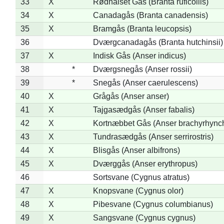
33
X
Rødhalset Gås (Branta ruficollis)
34
X
Canadagås (Branta canadensis)
35
X
Bramgås (Branta leucopsis)
36
Dværgcanadagås (Branta hutchinsii)
37
X
Indisk Gås (Anser indicus)
38
*
Dværgsnegås (Anser rossii)
39
*
Snegås (Anser caerulescens)
40
X
Grågås (Anser anser)
41
X
Tajgasædgås (Anser fabalis)
42
X
Kortnæbbet Gås (Anser brachyrhync
43
X
Tundrasædgås (Anser serrirostris)
44
X
Blisgås (Anser albifrons)
45
X
Dværggås (Anser erythropus)
46
Sortsvane (Cygnus atratus)
47
X
Knopsvane (Cygnus olor)
48
X
Pibesvane (Cygnus columbianus)
49
X
Sangsvane (Cygnus cygnus)