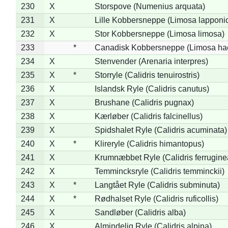
230
X
Storspove (Numenius arquata)
231
X
Lille Kobbersneppe (Limosa lapponi
232
X
Stor Kobbersneppe (Limosa limosa)
233
*
Canadisk Kobbersneppe (Limosa ha
234
X
Stenvender (Arenaria interpres)
235
X
*
Storryle (Calidris tenuirostris)
236
X
Islandsk Ryle (Calidris canutus)
237
X
Brushane (Calidris pugnax)
238
X
Kærløber (Calidris falcinellus)
239
X
Spidshalet Ryle (Calidris acuminata)
240
X
*
Klireryle (Calidris himantopus)
241
X
Krumnæbbet Ryle (Calidris ferrugine
242
X
Temmincksryle (Calidris temminckii)
243
X
*
Langtået Ryle (Calidris subminuta)
244
X
*
Rødhalset Ryle (Calidris ruficollis)
245
X
Sandløber (Calidris alba)
246
X
Almindelig Ryle (Calidris alpina)