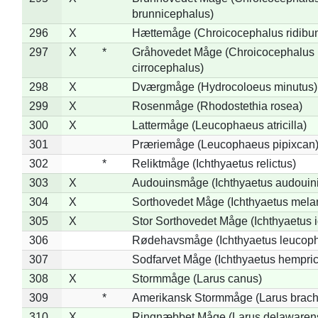
brunnicephalus)
296
X
Hættemåge (Chroicocephalus ridibu
297
X
*
Gråhovedet Måge (Chroicocephalus
cirrocephalus)
298
X
Dværgmåge (Hydrocoloeus minutus)
299
X
Rosenmåge (Rhodostethia rosea)
300
X
Lattermåge (Leucophaeus atricilla)
301
Præriemåge (Leucophaeus pipixcan
302
*
Reliktmåge (Ichthyaetus relictus)
303
X
Audouinsmåge (Ichthyaetus audouini
304
X
Sorthovedet Måge (Ichthyaetus mela
305
X
Stor Sorthovedet Måge (Ichthyaetus 
306
Rødehavsmåge (Ichthyaetus leucop
307
Sodfarvet Måge (Ichthyaetus hempric
308
X
Stormmåge (Larus canus)
309
*
Amerikansk Stormmåge (Larus brach
310
X
Ringnæbbet Måge (Larus delawarens