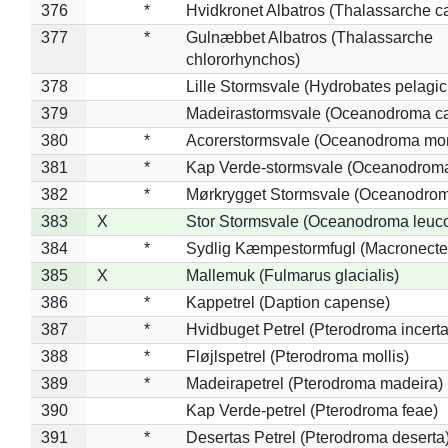
376
*
Hvidkronet Albatros (Thalassarche c
377
*
Gulnæbbet Albatros (Thalassarche
chlororhynchos)
378
Lille Stormsvale (Hydrobates pelagic
379
Madeirastormsvale (Oceanodroma ca
380
*
Acorerstormsvale (Oceanodroma mon
381
*
Kap Verde-stormsvale (Oceanodroma
382
*
Mørkrygget Stormsvale (Oceanodrom
383
X
Stor Stormsvale (Oceanodroma leuc
384
*
Sydlig Kæmpestormfugl (Macronecte
385
X
Mallemuk (Fulmarus glacialis)
386
*
Kappetrel (Daption capense)
387
*
Hvidbuget Petrel (Pterodroma incerta
388
*
Fløjlspetrel (Pterodroma mollis)
389
*
Madeirapetrel (Pterodroma madeira)
390
Kap Verde-petrel (Pterodroma feae)
391
*
Desertas Petrel (Pterodroma deserta