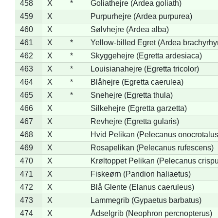
458
X
*
Goliathejre (Ardea goliath)
459
X
Purpurhejre (Ardea purpurea)
460
X
Sølvhejre (Ardea alba)
461
X
*
Yellow-billed Egret (Ardea brachyrh
462
X
*
Skyggehejre (Egretta ardesiaca)
463
X
*
Louisianahejre (Egretta tricolor)
464
X
*
Blåhejre (Egretta caerulea)
465
X
*
Snehejre (Egretta thula)
466
X
Silkehejre (Egretta garzetta)
467
X
Revhejre (Egretta gularis)
468
X
Hvid Pelikan (Pelecanus onocrotalus
469
X
Rosapelikan (Pelecanus rufescens)
470
X
Krøltoppet Pelikan (Pelecanus crisp
471
X
Fiskeørn (Pandion haliaetus)
472
X
Blå Glente (Elanus caeruleus)
473
X
Lammegrib (Gypaetus barbatus)
474
X
Ådselgrib (Neophron percnopterus)