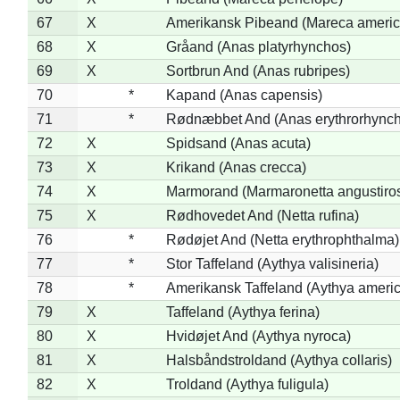
67
X
Amerikansk Pibeand (Mareca americ
68
X
Gråand (Anas platyrhynchos)
69
X
Sortbrun And (Anas rubripes)
70
*
Kapand (Anas capensis)
71
*
Rødnæbbet And (Anas erythrorhynch
72
X
Spidsand (Anas acuta)
73
X
Krikand (Anas crecca)
74
X
Marmorand (Marmaronetta angustirost
75
X
Rødhovedet And (Netta rufina)
76
*
Rødøjet And (Netta erythrophthalma)
77
*
Stor Taffeland (Aythya valisineria)
78
*
Amerikansk Taffeland (Aythya ameri
79
X
Taffeland (Aythya ferina)
80
X
Hvidøjet And (Aythya nyroca)
81
X
Halsbåndstroldand (Aythya collaris)
82
X
Troldand (Aythya fuligula)