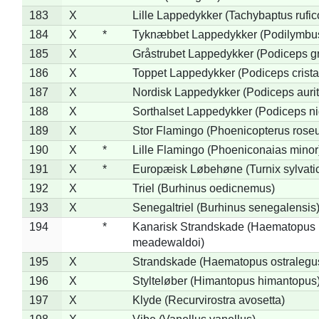
183
X
Lille Lappedykker (Tachybaptus rufico
184
X
*
Tyknæbbet Lappedykker (Podilymbu
185
X
Gråstrubet Lappedykker (Podiceps g
186
X
Toppet Lappedykker (Podiceps crista
187
X
Nordisk Lappedykker (Podiceps aurit
188
X
Sorthalset Lappedykker (Podiceps nig
189
X
Stor Flamingo (Phoenicopterus rose
190
X
*
Lille Flamingo (Phoeniconaias minor
191
X
*
Europæisk Løbehøne (Turnix sylvati
192
X
Triel (Burhinus oedicnemus)
193
X
Senegaltriel (Burhinus senegalensis
194
*
Kanarisk Strandskade (Haematopus
meadewaldoi)
195
X
Strandskade (Haematopus ostralegu
196
X
Stylteløber (Himantopus himantopus
197
X
Klyde (Recurvirostra avosetta)