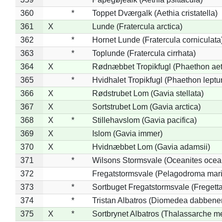
360
*
Toppet Dværgalk (Aethia cristatella)
361
X
Lunde (Fratercula arctica)
362
*
Hornet Lunde (Fratercula corniculata
363
*
Toplunde (Fratercula cirrhata)
364
X
Rødnæbbet Tropikfugl (Phaethon ae
365
*
Hvidhalet Tropikfugl (Phaethon leptu
366
X
Rødstrubet Lom (Gavia stellata)
367
X
Sortstrubet Lom (Gavia arctica)
368
X
*
Stillehavslom (Gavia pacifica)
369
X
Islom (Gavia immer)
370
X
Hvidnæbbet Lom (Gavia adamsii)
371
*
Wilsons Stormsvale (Oceanites ocea
372
Fregatstormsvale (Pelagodroma mar
373
*
Sortbuget Fregatstormsvale (Fregetta
374
*
Tristan Albatros (Diomedea dabbene
375
X
*
Sortbrynet Albatros (Thalassarche m