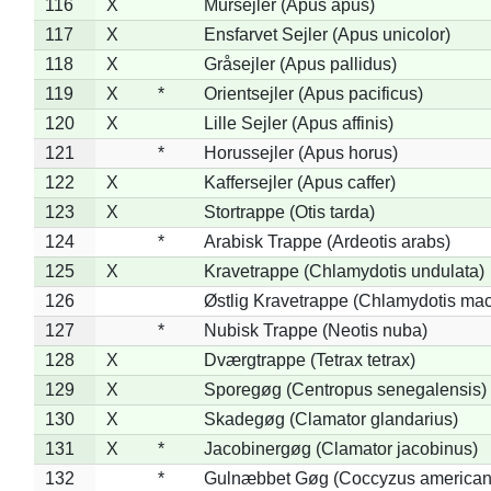
116
X
Mursejler (Apus apus)
117
X
Ensfarvet Sejler (Apus unicolor)
118
X
Gråsejler (Apus pallidus)
119
X
*
Orientsejler (Apus pacificus)
120
X
Lille Sejler (Apus affinis)
121
*
Horussejler (Apus horus)
122
X
Kaffersejler (Apus caffer)
123
X
Stortrappe (Otis tarda)
124
*
Arabisk Trappe (Ardeotis arabs)
125
X
Kravetrappe (Chlamydotis undulata)
126
Østlig Kravetrappe (Chlamydotis mac
127
*
Nubisk Trappe (Neotis nuba)
128
X
Dværgtrappe (Tetrax tetrax)
129
X
Sporegøg (Centropus senegalensis)
130
X
Skadegøg (Clamator glandarius)
131
X
*
Jacobinergøg (Clamator jacobinus)
132
*
Gulnæbbet Gøg (Coccyzus american