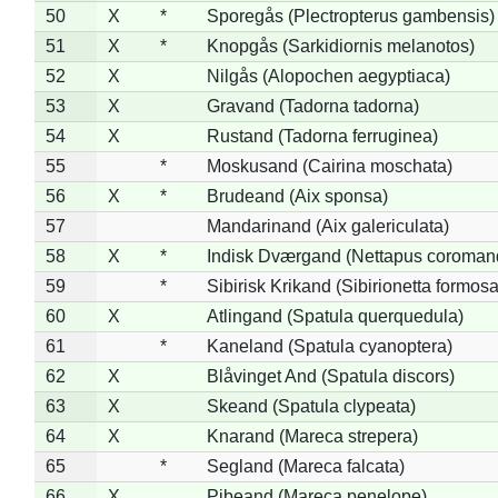
50
X
*
Sporegås (Plectropterus gambensis)
51
X
*
Knopgås (Sarkidiornis melanotos)
52
X
Nilgås (Alopochen aegyptiaca)
53
X
Gravand (Tadorna tadorna)
54
X
Rustand (Tadorna ferruginea)
55
*
Moskusand (Cairina moschata)
56
X
*
Brudeand (Aix sponsa)
57
Mandarinand (Aix galericulata)
58
X
*
Indisk Dværgand (Nettapus coroman
59
*
Sibirisk Krikand (Sibirionetta formosa
60
X
Atlingand (Spatula querquedula)
61
*
Kaneland (Spatula cyanoptera)
62
X
Blåvinget And (Spatula discors)
63
X
Skeand (Spatula clypeata)
64
X
Knarand (Mareca strepera)
65
*
Segland (Mareca falcata)
66
X
Pibeand (Mareca penelope)