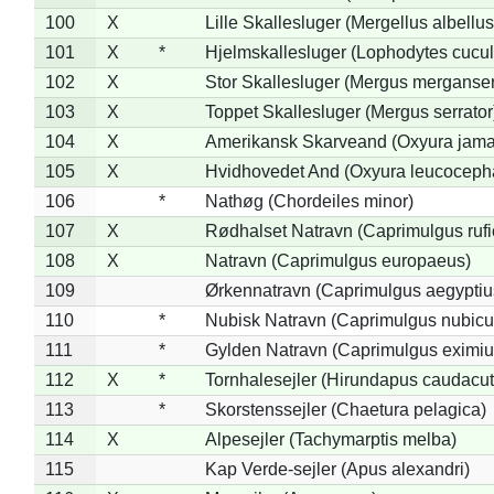
100
X
Lille Skallesluger (Mergellus albellus
101
X
*
Hjelmskallesluger (Lophodytes cucul
102
X
Stor Skallesluger (Mergus merganser
103
X
Toppet Skallesluger (Mergus serrator
104
X
Amerikansk Skarveand (Oxyura jama
105
X
Hvidhovedet And (Oxyura leucoceph
106
*
Nathøg (Chordeiles minor)
107
X
Rødhalset Natravn (Caprimulgus rufic
108
X
Natravn (Caprimulgus europaeus)
109
Ørkennatravn (Caprimulgus aegyptiu
110
*
Nubisk Natravn (Caprimulgus nubicu
111
*
Gylden Natravn (Caprimulgus eximiu
112
X
*
Tornhalesejler (Hirundapus caudacut
113
*
Skorstenssejler (Chaetura pelagica)
114
X
Alpesejler (Tachymarptis melba)
115
Kap Verde-sejler (Apus alexandri)