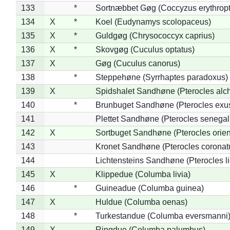
133
*
Sortnæbbet Gøg (Coccyzus erythrop
134
X
*
Koel (Eudynamys scolopaceus)
135
X
*
Guldgøg (Chrysococcyx caprius)
136
X
*
Skovgøg (Cuculus optatus)
137
X
Gøg (Cuculus canorus)
138
*
Steppehøne (Syrrhaptes paradoxus)
139
X
Spidshalet Sandhøne (Pterocles alch
140
*
Brunbuget Sandhøne (Pterocles exus
141
Plettet Sandhøne (Pterocles senegal
142
X
Sortbuget Sandhøne (Pterocles orient
143
Kronet Sandhøne (Pterocles coronat
144
Lichtensteins Sandhøne (Pterocles lic
145
X
Klippedue (Columba livia)
146
*
Guineadue (Columba guinea)
147
X
Huldue (Columba oenas)
148
*
Turkestandue (Columba eversmanni
149
X
Ringdue (Columba palumbus)