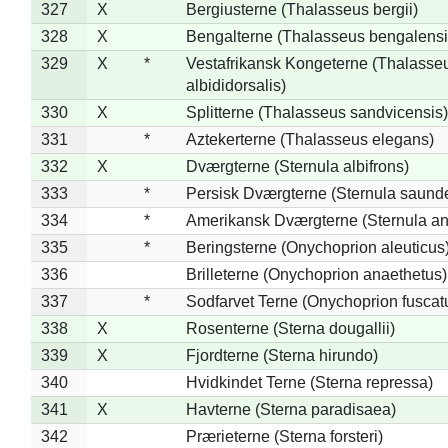
327
X
Bergiusterne (Thalasseus bergii)
328
X
Bengalterne (Thalasseus bengalensi
329
X
*
Vestafrikansk Kongeterne (Thalasse
albididorsalis)
330
X
Splitterne (Thalasseus sandvicensis)
331
*
Aztekerterne (Thalasseus elegans)
332
X
Dværgterne (Sternula albifrons)
333
*
Persisk Dværgterne (Sternula saunde
334
*
Amerikansk Dværgterne (Sternula ant
335
*
Beringsterne (Onychoprion aleuticus
336
Brilleterne (Onychoprion anaethetus)
337
*
Sodfarvet Terne (Onychoprion fuscat
338
X
Rosenterne (Sterna dougallii)
339
X
Fjordterne (Sterna hirundo)
340
Hvidkindet Terne (Sterna repressa)
341
X
Havterne (Sterna paradisaea)
342
Prærieterne (Sterna forsteri)