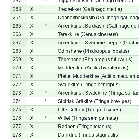
262
*
Tajgabekkasin (Gallinago megala)
263
X
Tredækker (Gallinago media)
264
X
Dobbeltbekkasin (Gallinago gallinag
265
X
*
Amerikansk Bekkasin (Gallinago deli
266
X
Terekklire (Xenus cinereus)
267
X
Amerikansk Svømmesneppe (Phalarop
268
X
Odinshane (Phalaropus lobatus)
269
X
Thorshane (Phalaropus fulicarius)
270
X
Mudderklire (Actitis hypoleucos)
271
X
Plettet Mudderklire (Actitis maculariu
272
X
Svaleklire (Tringa ochropus)
273
X
*
Amerikansk Svaleklire (Tringa solitar
274
*
Sibirisk Gråklire (Tringa brevipes)
275
X
Lille Gulben (Tringa flavipes)
276
X
*
Willet (Tringa semipalmata)
277
X
Rødben (Tringa totanus)
278
X
Damklire (Tringa stagnatilis)