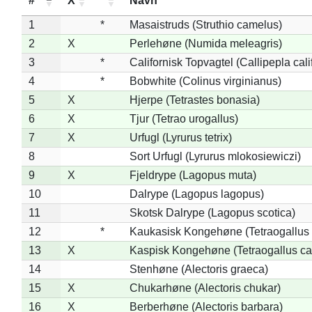
#
X
*
Navn
1
*
Masaistruds (Struthio camelus)
2
X
Perlehøne (Numida meleagris)
3
*
Californisk Topvagtel (Callipepla cali
4
*
Bobwhite (Colinus virginianus)
5
X
Hjerpe (Tetrastes bonasia)
6
X
Tjur (Tetrao urogallus)
7
X
Urfugl (Lyrurus tetrix)
8
Sort Urfugl (Lyrurus mlokosiewiczi)
9
X
Fjeldrype (Lagopus muta)
10
Dalrype (Lagopus lagopus)
11
Skotsk Dalrype (Lagopus scotica)
12
*
Kaukasisk Kongehøne (Tetraogallus 
13
X
Kaspisk Kongehøne (Tetraogallus ca
14
Stenhøne (Alectoris graeca)
15
X
Chukarhøne (Alectoris chukar)
16
X
Berberhøne (Alectoris barbara)