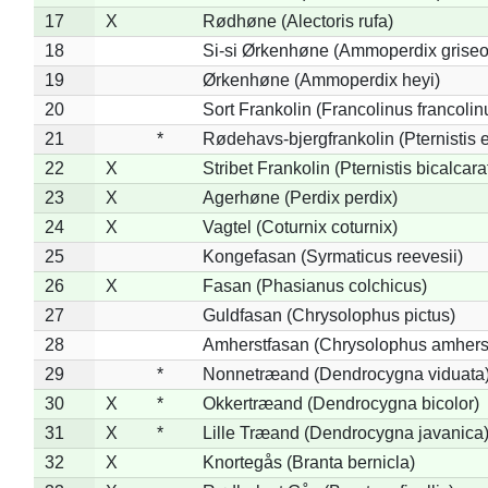
17
X
Rødhøne (Alectoris rufa)
18
Si-si Ørkenhøne (Ammoperdix griseo
19
Ørkenhøne (Ammoperdix heyi)
20
Sort Frankolin (Francolinus francolin
21
*
Rødehavs-bjergfrankolin (Pternistis e
22
X
Stribet Frankolin (Pternistis bicalcara
23
X
Agerhøne (Perdix perdix)
24
X
Vagtel (Coturnix coturnix)
25
Kongefasan (Syrmaticus reevesii)
26
X
Fasan (Phasianus colchicus)
27
Guldfasan (Chrysolophus pictus)
28
Amherstfasan (Chrysolophus amhers
29
*
Nonnetræand (Dendrocygna viduata
30
X
*
Okkertræand (Dendrocygna bicolor)
31
X
*
Lille Træand (Dendrocygna javanica
32
X
Knortegås (Branta bernicla)