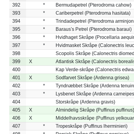
392
*
Bermudapetrel (Pterodroma cahow)
393
*
Cariberpetrel (Pterodroma hasitata)
394
*
Trindadepetrel (Pterodroma arminjon
395
*
Baraus's Petrel (Pterodroma baraui)
396
*
Hvidhaget Skråpe (Procellaria aequin
397
*
Hvidmasket Skråpe (Calonectris leu
398
Scopolis Skråpe (Calonectris diome
399
X
Atlantisk Skråpe (Calonectris boreali
400
Kap Verde-skråpe (Calonectris edwar
401
X
Sodfarvet Skråpe (Ardenna grisea)
402
*
Tyndnæbbet Skråpe (Ardenna tenuiro
403
*
Lysbenet Skråpe (Ardenna carneipes
404
Storskråpe (Ardenna gravis)
405
X
Almindelig Skråpe (Puffinus puffinus
406
X
Middelhavsskråpe (Puffinus yelkoua
407
*
Tropeskråpe (Puffinus lherminieri)