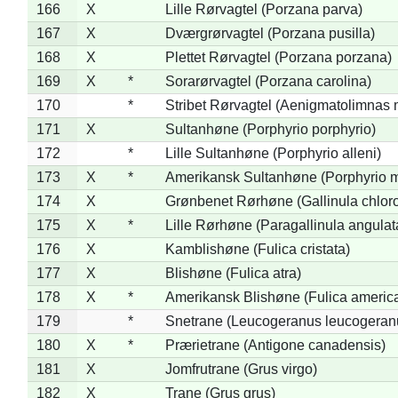
166
X
Lille Rørvagtel (Porzana parva)
167
X
Dværgrørvagtel (Porzana pusilla)
168
X
Plettet Rørvagtel (Porzana porzana)
169
X
*
Sorarørvagtel (Porzana carolina)
170
*
Stribet Rørvagtel (Aenigmatolimnas 
171
X
Sultanhøne (Porphyrio porphyrio)
172
*
Lille Sultanhøne (Porphyrio alleni)
173
X
*
Amerikansk Sultanhøne (Porphyrio m
174
X
Grønbenet Rørhøne (Gallinula chlor
175
X
*
Lille Rørhøne (Paragallinula angulat
176
X
Kamblishøne (Fulica cristata)
177
X
Blishøne (Fulica atra)
178
X
*
Amerikansk Blishøne (Fulica americ
179
*
Snetrane (Leucogeranus leucogeran
180
X
*
Prærietrane (Antigone canadensis)
181
X
Jomfrutrane (Grus virgo)
182
X
Trane (Grus grus)