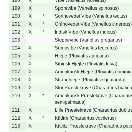
198
X
Vibe (Vanellus vanellus)
199
X
Sporevibe (Vanellus spinosus)
200
X
*
Sorthovedet Vibe (Vanellus tectus)
201
X
*
Gråhovedet Vibe (Vanellus cinereus)
202
X
*
Indisk Vibe (Vanellus indicus)
203
Steppevibe (Vanellus gregarius)
204
X
Sumpvibe (Vanellus leucurus)
205
X
Hjejle (Pluvialis apricaria)
206
X
Sibirisk Hjejle (Pluvialis fulva)
207
X
Amerikansk Hjejle (Pluvialis dominic
208
X
Strandhjejle (Pluvialis squatarola)
209
X
Stor Præstekrave (Charadrius hiaticu
210
X
*
Amerikansk Præstekrave (Charadriu
semipalmatus)
211
X
Lille Præstekrave (Charadrius dubius
212
X
*
Kildire (Charadrius vociferus)
213
X
Kittlitz' Præstekrave (Charadrius pec