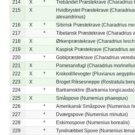
214
X
*
Trebåndet Præstekrave (Charadrius tr
215
X
Hvidbrystet Præstekrave (Charadrius
alexandrinus)
216
X
*
Sibirisk Præstekrave (Charadrius mo
217
*
Tibetansk Præstekrave (Charadrius at
218
X
Ørkenpræstekrave (Charadrius lesche
219
X
Kaspisk Præstekrave (Charadrius asi
220
*
Gobipræstekrave (Charadrius veredu
221
X
Pomeransfugl (Charadrius morinellu
222
X
*
Krokodillevogter (Pluvianus aegyptiu
223
X
Broget Riksesneppe (Rostratula ben
224
*
Bartramsklire (Bartramia longicauda)
225
X
Småspove (Numenius phaeopus)
226
*
Amerikansk Småspove (Numenius h
227
*
Dværgspove (Numenius minutus)
228
*
Eskimospove (Numenius borealis)
229
*
Tyndnæbbet Spove (Numenius tenuiro