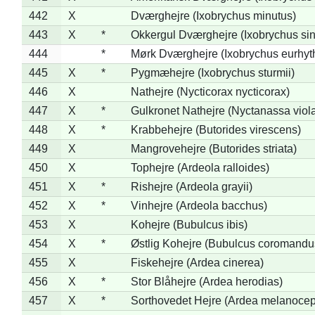
442
X
Dværghejre (Ixobrychus minutus)
443
X
*
Okkergul Dværghejre (Ixobrychus sin
444
*
Mørk Dværghejre (Ixobrychus eurhy
445
X
*
Pygmæhejre (Ixobrychus sturmii)
446
X
Nathejre (Nycticorax nycticorax)
447
X
*
Gulkronet Nathejre (Nyctanassa viol
448
X
*
Krabbehejre (Butorides virescens)
449
X
Mangrovehejre (Butorides striata)
450
X
Tophejre (Ardeola ralloides)
451
X
*
Rishejre (Ardeola grayii)
452
X
*
Vinhejre (Ardeola bacchus)
453
X
Kohejre (Bubulcus ibis)
454
X
*
Østlig Kohejre (Bubulcus coromandu
455
X
Fiskehejre (Ardea cinerea)
456
X
*
Stor Blåhejre (Ardea herodias)
457
X
*
Sorthovedet Hejre (Ardea melanocep