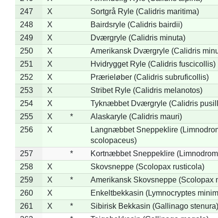
247
X
Sortgrå Ryle (Calidris maritima)
248
X
Bairdsryle (Calidris bairdii)
249
X
Dværgryle (Calidris minuta)
250
X
Amerikansk Dværgryle (Calidris minut
251
X
Hvidrygget Ryle (Calidris fuscicollis)
252
X
Prærieløber (Calidris subruficollis)
253
X
Stribet Ryle (Calidris melanotos)
254
X
Tyknæbbet Dværgryle (Calidris pusil
255
X
*
Alaskaryle (Calidris mauri)
256
X
Langnæbbet Sneppeklire (Limnodro
scolopaceus)
257
*
Kortnæbbet Sneppeklire (Limnodrom
258
X
Skovsneppe (Scolopax rusticola)
259
X
*
Amerikansk Skovsneppe (Scolopax m
260
X
Enkeltbekkasin (Lymnocryptes minim
261
X
*
Sibirisk Bekkasin (Gallinago stenura