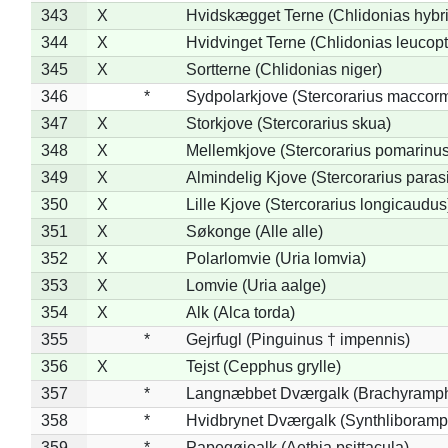
343
X
Hvidskægget Terne (Chlidonias hybr
344
X
Hvidvinget Terne (Chlidonias leucopt
345
X
Sortterne (Chlidonias niger)
346
*
Sydpolarkjove (Stercorarius maccorm
347
X
Storkjove (Stercorarius skua)
348
X
Mellemkjove (Stercorarius pomarinus
349
X
Almindelig Kjove (Stercorarius parasi
350
X
Lille Kjove (Stercorarius longicaudus
351
X
Søkonge (Alle alle)
352
X
Polarlomvie (Uria lomvia)
353
X
Lomvie (Uria aalge)
354
X
Alk (Alca torda)
355
*
Gejrfugl (Pinguinus † impennis)
356
X
Tejst (Cepphus grylle)
357
*
Langnæbbet Dværgalk (Brachyramph
358
*
Hvidbrynet Dværgalk (Synthliboramp
359
*
Papegøjealk (Aethia psittacula)