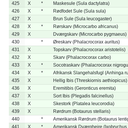
425
X
*
Maskesule (Sula dactylatra)
426
X
*
Rødfodet Sule (Sula sula)
427
X
Brun Sule (Sula leucogaster)
428
X
*
Rørskarv (Microcarbo africanus)
429
X
Dværgskarv (Microcarbo pygmaeus)
430
*
Øreskarv (Phalacrocorax auritus)
431
X
Topskarv (Phalacrocorax aristotelis)
432
X
Skarv (Phalacrocorax carbo)
433
X
*
Socotraskarv (Phalacrocorax nigrogul
434
X
*
Afrikansk Slangehalsfugl (Anhinga ru
435
X
Hellig Ibis (Threskiornis aethiopicus)
436
X
Eremitibis (Geronticus eremita)
437
X
Sort Ibis (Plegadis falcinellus)
438
X
Skestork (Platalea leucorodia)
439
X
Rørdrum (Botaurus stellaris)
440
*
Amerikansk Rørdrum (Botaurus lenti
441
X
*
Amerikansk Dværghejre (Ixobrychus e