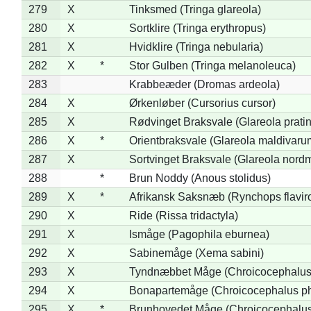
279
X
Tinksmed (Tringa glareola)
280
X
Sortklire (Tringa erythropus)
281
X
Hvidklire (Tringa nebularia)
282
X
*
Stor Gulben (Tringa melanoleuca)
283
Krabbeæder (Dromas ardeola)
284
X
Ørkenløber (Cursorius cursor)
285
X
Rødvinget Braksvale (Glareola pratin
286
X
*
Orientbraksvale (Glareola maldivaru
287
X
Sortvinget Braksvale (Glareola nord
288
*
Brun Noddy (Anous stolidus)
289
X
*
Afrikansk Saksnæb (Rynchops flaviro
290
X
Ride (Rissa tridactyla)
291
X
Ismåge (Pagophila eburnea)
292
X
Sabinemåge (Xema sabini)
293
X
Tyndnæbbet Måge (Chroicocephalus
294
X
Bonapartemåge (Chroicocephalus ph
295
X
*
Brunhovedet Måge (Chroicocephalu