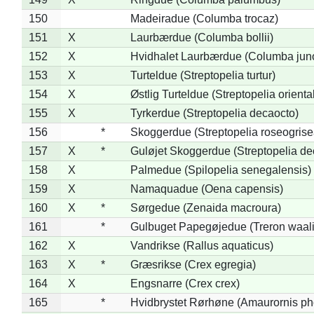
150
Madeiradue (Columba trocaz)
151
X
Laurbærdue (Columba bollii)
152
X
Hvidhalet Laurbærdue (Columba jun
153
X
Turteldue (Streptopelia turtur)
154
X
Østlig Turteldue (Streptopelia oriental
155
X
Tyrkerdue (Streptopelia decaocto)
156
*
Skoggerdue (Streptopelia roseogrise
157
X
*
Guløjet Skoggerdue (Streptopelia de
158
X
Palmedue (Spilopelia senegalensis)
159
X
Namaquadue (Oena capensis)
160
X
*
Sørgedue (Zenaida macroura)
161
*
Gulbuget Papegøjedue (Treron waali
162
X
Vandrikse (Rallus aquaticus)
163
X
*
Græsrikse (Crex egregia)
164
X
Engsnarre (Crex crex)
165
*
Hvidbrystet Rørhøne (Amaurornis ph