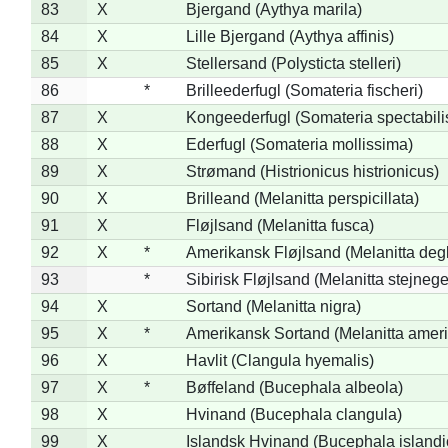
83
X
Bjergand (Aythya marila)
84
X
Lille Bjergand (Aythya affinis)
85
X
Stellersand (Polysticta stelleri)
86
*
Brilleederfugl (Somateria fischeri)
87
X
Kongeederfugl (Somateria spectabili
88
X
Ederfugl (Somateria mollissima)
89
X
Strømand (Histrionicus histrionicus)
90
X
Brilleand (Melanitta perspicillata)
91
X
Fløjlsand (Melanitta fusca)
92
X
*
Amerikansk Fløjlsand (Melanitta deg
93
*
Sibirisk Fløjlsand (Melanitta stejnege
94
X
Sortand (Melanitta nigra)
95
X
*
Amerikansk Sortand (Melanitta amer
96
X
Havlit (Clangula hyemalis)
97
X
*
Bøffeland (Bucephala albeola)
98
X
Hvinand (Bucephala clangula)
99
X
Islandsk Hvinand (Bucephala islandi